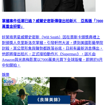
掌摑事件低潮已過？威爾史密斯傳復出拍新片 亞馬遜「7000
萬重金迎娶」
好萊塢男星威爾史密斯（Will Smith）因在奧斯卡頒獎典禮上
對頒獎人克里斯洛克掌摑，引發軒然大波，遭到美國影藝學院
封殺，其公眾形象與聲勢都跌落谷底，日前有最新消息傳出，
他即將復出拍片，正式接拍動作片《Supermax》，該片由
Amazon與米高梅影業以7000萬美元買下全球版權，即將於8月
中旬開拍。
娛樂