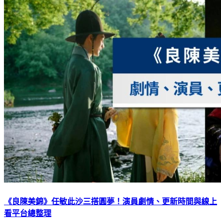
《良陳美錦》任敏此沙三搭圓夢！演員劇情、更新時間與線上