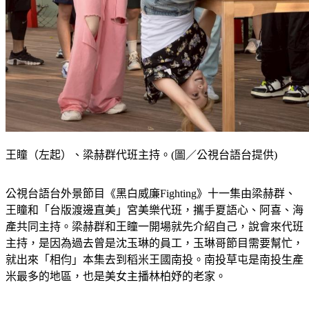
王瞳（左起）、梁赫群代班主持。(圖／公視台語台提供)
公視台語台外景節目《黑白威廉Fighting》十一集由梁赫群、
王瞳和「台版渡邊直美」宮美樂代班，攜手夏語心、阿喜、海
產共同主持。梁赫群和王瞳一開場就先介紹自己，說會來代班
主持，是因為過去曾是沈玉琳的員工，玉琳哥節目需要幫忙，
就出來「相伨」本集去到稻米王國南投。南投草屯是南投生產
米最多的地區，也是美女主播林柏妤的老家。