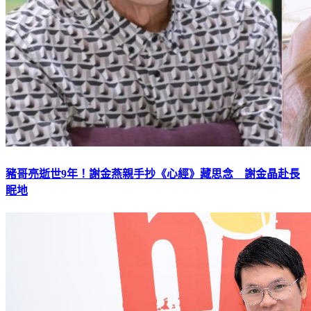
豬哥亮逝世9年！謝金燕親手抄《心經》藏思念 謝金晶赴長
眠地