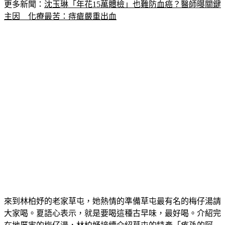
更多新聞：
沈玉琳「年花15萬體檢」也難防血癌？醫師曝關鍵
主因　化療最苦：痔瘡嚴重出血
來到林柏妤的老家草屯，她熱情的準備草屯最有名的梅仔湯請