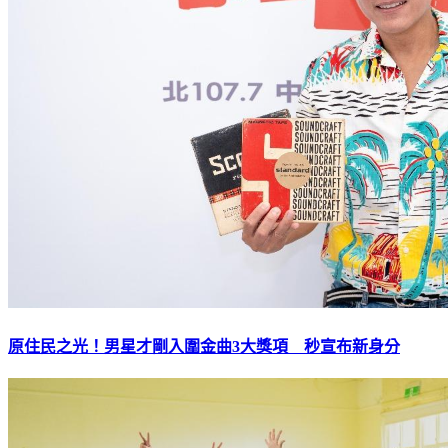
原住民之光！男星才剛入圍金曲3大獎項 秒宣布新身分