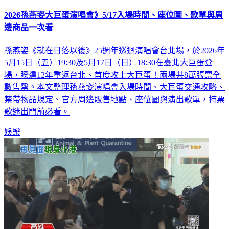
2026孫燕姿大巨蛋演唱會》5/17入場時間、座位圖、歌單與周
邊商品一次看
孫燕姿《就在日落以後》25週年巡迴演唱會台北場，於2026年
5月15日（五）19:30及5月17日（日）18:30在臺北大巨蛋登
場，睽違12年重返台北、首度攻上大巨蛋！兩場共8萬張票全
數售罄。本文整理孫燕姿演唱會入場時間、大巨蛋交通攻略、
禁帶物品規定、官方周邊販售地點、座位圖與演出歌單，持票
歌迷出門前必看。
娛樂