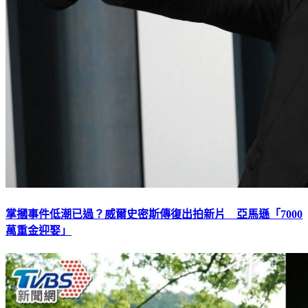
掌摑事件低潮已過？威爾史密斯傳復出拍新片 亞馬遜「7000
萬重金迎娶」