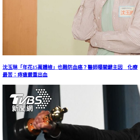
沈玉琳「年花15萬體檢」也難防血癌？醫師曝關鍵主因 化療
最苦：痔瘡嚴重出血