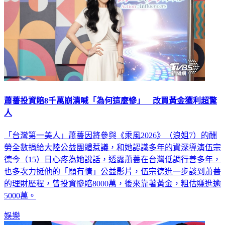
蕭薔投資賠8千萬崩潰喊「為何這麼慘」 改買黃金獲利超驚
人
「台灣第一美人」蕭薔因將參與《乘風2026》（浪姐7）的酬
勞全數捐給大陸公益團體惹議，和她認識多年的資深導演伍宗
德今（15）日心疼為她說話，透露蕭薔在台灣低調行善多年，
也多次力挺他的「願有情」公益影片，伍宗德進一步談到蕭薔
的理財歷程，曾投資慘賠8000萬，後來靠著黃金，粗估賺進逾
5000萬。