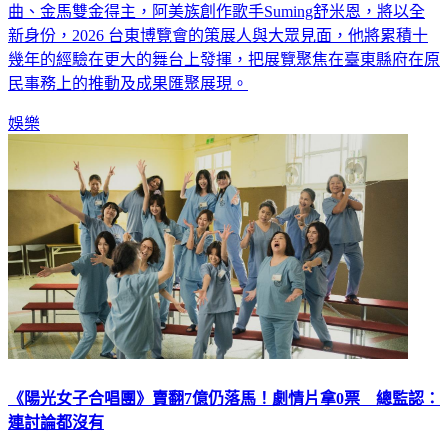
全新特別企劃節目《東STOP！一起趣台東》，特別邀請到金
曲、金馬雙金得主，阿美族創作歌手Suming舒米恩，將以全
新身份，2026 台東博覽會的策展人與大眾見面，他將累積十
幾年的經驗在更大的舞台上發揮，把展覽聚焦在臺東縣府在原
民事務上的推動及成果匯聚展現。
娛樂
《陽光女子合唱團》賣翻7億仍落馬！劇情片拿0票 總監認：
連討論都沒有