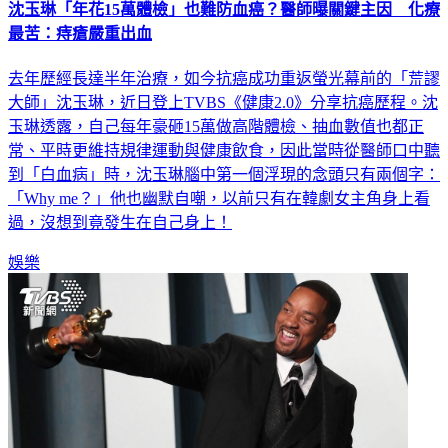
沈玉琳「年花15萬體檢」也難防血癌？醫師曝關鍵主因 化療
最苦：痔瘡嚴重出血
去年歷經長達半年治療，如今抗癌成功重返螢光幕前的「荒謬
大師」沈玉琳，近日登上TVBS《健康2.0》分享抗癌歷程。沈
玉琳透露，自己每年豪砸15萬做高階體檢、抽血數值也都正
常、平時更維持規律運動與健康飲食，因此當時從醫師口中聽
到「白血病」時，沈玉琳腦中第一個浮現的念頭只有兩個字：
「Why me？」他也幽默自嘲，以前只有在韓劇女主角身上看
過，沒想到竟發生在自己身上！
娛樂