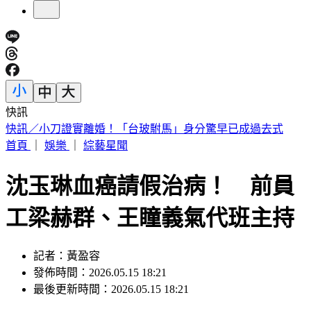
快訊
摯友外貌神似王凱「母親相擁痛哭」 製作人現身悼念：殺青
了
首頁
｜
娛樂
｜
綜藝星聞
沈玉琳血癌請假治病！ 前員
工梁赫群、王瞳義氣代班主持
記者：黃盈容
發佈時間：2026.05.15 18:21
最後更新時間：2026.05.15 18:21