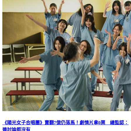
《陽光女子合唱團》賣翻7億仍落馬！劇情片拿0票 總監認：