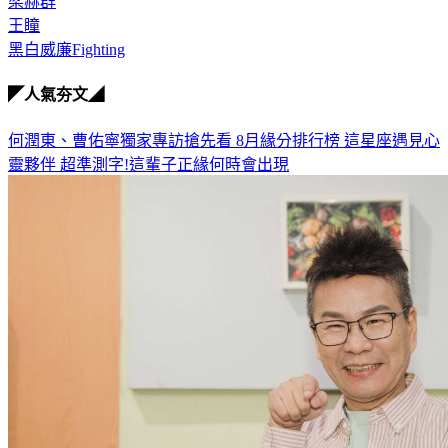
沈玉琳
梁赫群
王瞳
黑白威廉Fighting
◤人氣夯文◢
何潤東、曹佑寧獨家專訪搶先看
8月緣分排行榜 這星座遇見心
靈夥伴
超準測字!這輩子正緣何時會出現