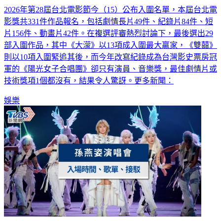
2026年第28屆台北電影節今（15）公布入圍名單，本屆台北電
影獎共331件作品報名，包括劇情長片49件、紀錄片84件、短
片156件、動畫片42件。在複選評審熱烈討論下，最後選出29
部入圍作品，其中《大濛》以13項成入圍最大贏家，《雙囍》
則以10項入圍緊追其後，而今年改寫紀錄成為台灣影史票房冠
軍的《陽光女子合唱團》卻只有演員、音樂獎，最佳劇情片或
技術獎項1個都沒有，結果令人驚訝。更多新聞：
娛樂