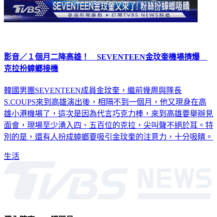
影音／１個月二降高雄！ SEVENTEEN金玟奎機場擠爆
克拉扮蟑螂接機
韓國男團SEVENTEEN成員金玟奎，繼前幾周與隊長
S.COUPS來到高雄演出後，相隔不到一個月，他又現身在高
雄小港機場了，這次是因為代言巧克力棒，來到高雄要舉辦見
面會，現場至少湧入四、五百位的克拉，尖叫聲不絕於耳。特
別的是，還有人扮成蟑螂要吸引金玟奎的注意力，十分吸睛。
生活