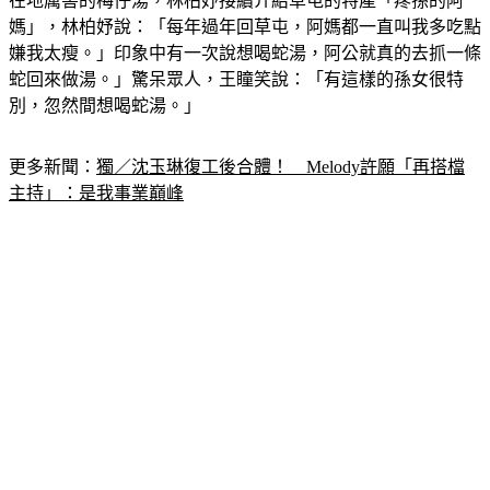
大家喝。夏語心表示，就是要喝這種古早味，最好喝。介紹完
在地厲害的梅仔湯，林柏妤接續介紹草屯的特產「疼孫的阿
媽」，林柏妤說：「每年過年回草屯，阿媽都一直叫我多吃點
嫌我太瘦。」印象中有一次說想喝蛇湯，阿公就真的去抓一條
蛇回來做湯。」驚呆眾人，王瞳笑說：「有這樣的孫女很特
別，忽然間想喝蛇湯。」
更多新聞：
獨／沈玉琳復工後合體！　Melody許願「再搭檔
主持」：是我事業巔峰