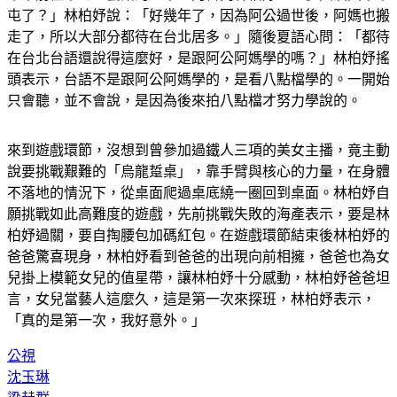
乘車前往草屯工藝館的途中，阿喜問林柏妤：「多久沒回來草
屯了？」林柏妤說：「好幾年了，因為阿公過世後，阿媽也搬
走了，所以大部分都待在台北居多。」隨後夏語心問：「都待
在台北台語還說得這麼好，是跟阿公阿媽學的嗎？」林柏妤搖
頭表示，台語不是跟阿公阿媽學的，是看八點檔學的。一開始
只會聽，並不會說，是因為後來拍八點檔才努力學說的。
來到遊戲環節，沒想到曾參加過鐵人三項的美女主播，竟主動
說要挑戰艱難的「烏龍踅桌」，靠手臂與核心的力量，在身體
不落地的情況下，從桌面爬過桌底繞一圈回到桌面。林柏妤自
願挑戰如此高難度的遊戲，先前挑戰失敗的海產表示，要是林
柏妤過關，要自掏腰包加碼紅包。在遊戲環節結束後林柏妤的
爸爸驚喜現身，林柏妤看到爸爸的出現向前相擁，爸爸也為女
兒掛上模範女兒的值星帶，讓林柏妤十分感動，林柏妤爸爸坦
言，女兒當藝人這麼久，這是第一次來探班，林柏妤表示，
「真的是第一次，我好意外。」
公視