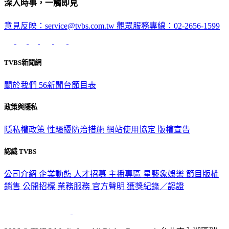
深入時事，一觸即見
意見反映：service@tvbs.com.tw
觀眾服務專線：02-2656-1599
TVBS新聞網
關於我們
56新聞台節目表
政策與隱私
隱私權政策
性騷擾防治措施
網站使用協定
版權宣告
認識 TVBS
公司介紹
企業動態
人才招募
主播專區
星藝象娛樂
節目版權
銷售
公開招標
業務服務
官方聲明
獲獎紀錄／認證