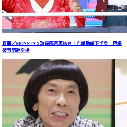
直擊／MONSTA X玟赫隔月再訪台！自爆勤練下半身 現場
破音萌翻全場