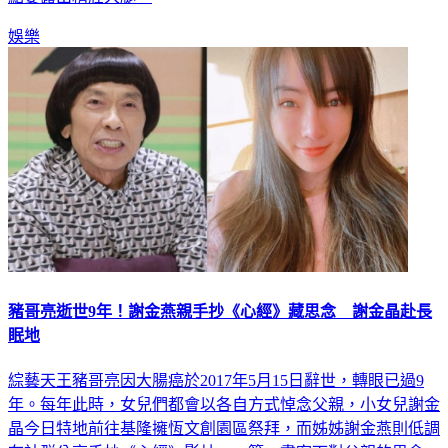
點要露出精壯大腿。
娛樂
豬哥亮逝世9年！謝金燕親手抄《心經》藏思念 謝金晶赴長
眠地
綜藝天王豬哥亮因大腸癌於2017年5月15日辭世，轉眼已過9
年。每年此時，女兒們都會以各自方式悼念父親，小女兒謝金