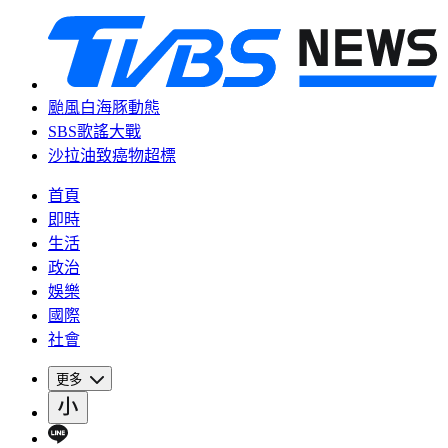
颱風白海豚動態
SBS歌謠大戰
沙拉油致癌物超標
首頁
即時
生活
政治
娛樂
國際
社會
更多