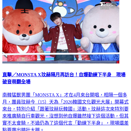
娛樂
直擊／MONSTA X玟赫隔月再訪台！自爆勤練下半身 現場
破音萌翻全場
南韓猛獸男團「MONSTA X」才在4月來台開唱，相隔一個多
月，團員玟赫今（15）天為「2026韓國文化觀光大展」開幕式
來台，特別介紹「跟著玟赫玩韓國」活動。玟赫這次來特別要
來推廣騎自行車觀光，沒想到他自爆雖然接下這個活動，但其
實不太會騎，不過仍為了這個代言「勤練下半身」，現場還差