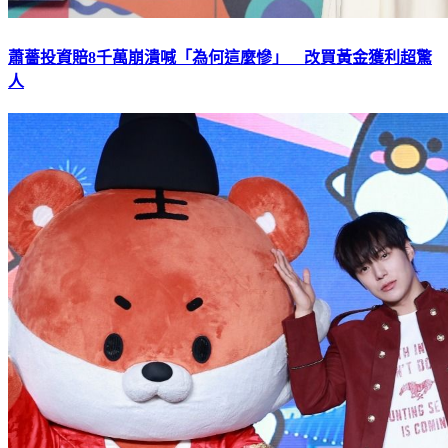
蕭薔投資賠8千萬崩潰喊「為何這麼慘」 改買黃金獲利超驚
人