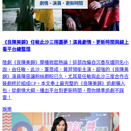
《良陳美錦》任敏此沙三搭圓夢！演員劇情、更新時間與線上
看平台總整理
陸劇《良陳美錦》開播掀起熱論！這部改編自沉香灰燼同名小
說，由任敏、此沙、董思成、黃羿領銜主演，超強的《良陳美
錦》演員陣容讓粉絲期盼已久，尤其是任敏與此沙三度合作古
裝劇終於組成CP。本文奉上最完整的《良陳美錦》追劇懶人
包，從劇情大綱、播出平台到更新時間，帶你精準追劇不踩
雷！
娛樂