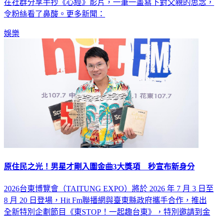
晶今日特地前往基隆擁恆文創園區祭拜，而姊姊謝金燕則低調
在社群分享手抄《心經》影片，一筆一畫寫下對父親的思念，
令粉絲看了鼻酸。更多新聞：
娛樂
原住民之光！男星才剛入圍金曲3大獎項 秒宣布新身分
2026台東博覽會（TAITUNG EXPO）將於 2026 年 7 月 3 日至
8 月 20 日登場，Hit Fm聯播網與臺東縣政府攜手合作，推出