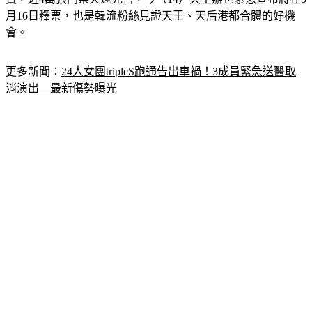
月16日釋票，也是韓流粉絲見證天王、天后港都合體的好機
會。
更多新聞：
24人女團tripleS跑通告出車禍！3成員緊急送醫取
消演出　最新傷勢曝光