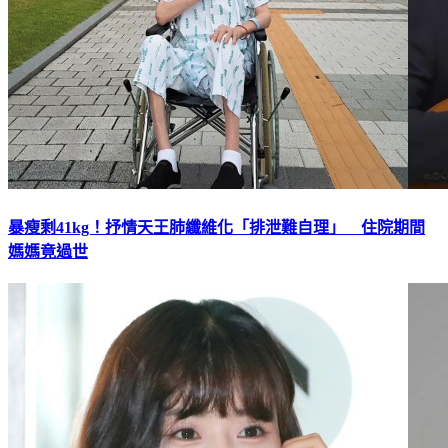
暴瘦剩41kg！抒情天王肺纖維化「排泄難自理」 住院期間
媽媽竟過世