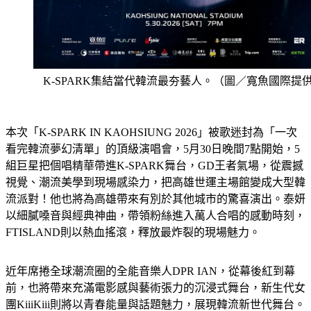
K-SPARK集結當代韓流最夯藝人。（圖／寬魚國際提
本次「K-SPARK IN KAOHSIUNG 2026」被歌迷封為「一次
看完韓流夢幻清單」的頂級演唱會，5月30日晚間7點開始，5
組巨星把個唱精華帶進K-SPARK舞台，GD王者氣場，從震撼
視覺、潮流美學到現場感染力，把高雄世運主場館變成大型韓
流派對！他也將為高雄帶來有別於其他城市的驚喜演出。泰妍
以細膩嗓音與經典神曲，帶領粉絲進入萬人合唱的感動時刻，
FTISLAND則以熱血搖滾，釋放最炸裂的現場魅力。
近年席捲全球潮流圈的全能音樂人DPR IAN，從幕後紅到幕
前，也將帶來充滿電影感與藝術張力的沉浸式舞台，新生代女
團KiiiKiii則將以青春能量與話題魅力，展現韓流新世代舞台。