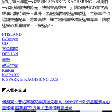
家5月30日都能一起來到K-SPARK IN KAOHSIUNG，和我們
一起度過愉快的時光，快點來高雄吧！」讓粉絲對GD首次高
雄演出期待飆升。此外，為服務散場後返鄉歌迷，主辦單位也
協調交通配套，將於高雄世運主場館周邊增設返鄉專車，讓歌
迷安心看演唱會、平安返家。
FTISLAND
G-Dragon
GD
寬魚國際
DPR IAN
泰妍
韓流拼盤
KiiiKiii
K-SPARK
K-SPARK in KAOHSIUNG 2026
◤人氣夯文◢
何潤東、曹佑寧獨家專訪搶先看
8月緣分排行榜 這星座遇見心
靈夥伴
超準測字!這輩子正緣何時會出現