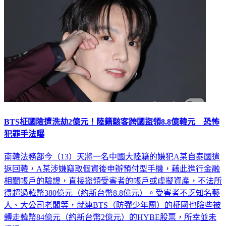
BTS柾國險遭洗劫2億元！陸籍駭客跨國盜領8.8億韓元 恐怖
犯罪手法曝
南韓法務部今（13）天將一名中國大陸籍的嫌犯A某自泰國遣
返回韓，A某涉嫌竊取個資後申辦預付型手機，藉此進行金融
相關帳戶的驗證，直接盜領受害者的帳戶或虛擬資產，不法所
得超過韓幣380億元（約新台幣8.8億元）。受害者不乏知名藝
人、大公司老闆等，就連BTS（防彈少年團）的柾國也險些被
轉走韓幣84億元（約新台幣2億元）的HYBE股票，所幸並未