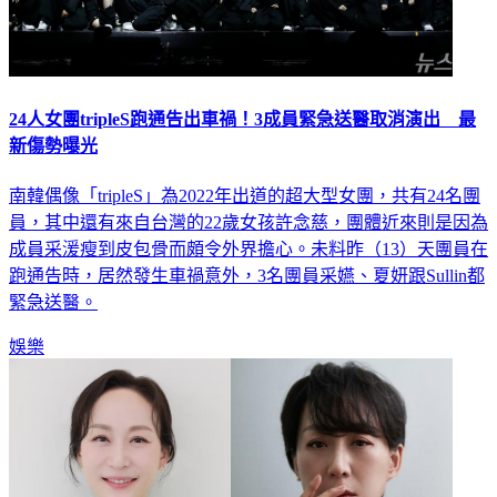
24人女團tripleS跑通告出車禍！3成員緊急送醫取消演出 最
新傷勢曝光
南韓偶像「tripleS」為2022年出道的超大型女團，共有24名團
員，其中還有來自台灣的22歲女孩許念慈，團體近來則是因為
成員采湲瘦到皮包骨而頗令外界擔心。未料昨（13）天團員在
跑通告時，居然發生車禍意外，3名團員采嬿、夏妍跟Sullin都
緊急送醫。
娛樂