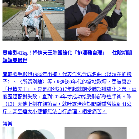
暴瘦剩41kg！抒情天王肺纖維化「排泄難自理」 住院期間
媽媽竟過世
南韓歌手柳烈1986年出道，代表作包含成名曲〈以現在的樣
子〉、〈所謂別離〉等，叱吒80年代的當地歌壇，更被譽為
「抒情天王」。只是柳烈2017年起就飽受肺部纖維化之苦，兩
度歷經配對失敗，直到2024年才成功接受肺部移植手術。昨
（13）天他上劉在錫節目，就吐露治療期間體重曾掉到41公
斤，甚至連大小便都無法自行處理，相當痛苦。
娛樂