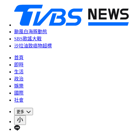
颱風白海豚動態
SBS歌謠大戰
沙拉油致癌物超標
首頁
即時
生活
政治
娛樂
國際
社會
更多