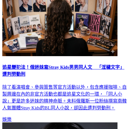
追星變犯法！俄迷妹寫Stray Kids男男同人文 「淫穢文字」
遭判勞動刑
除了看演唱會、參與簽售等官方活動以外，包含應援咖啡、自
製周邊在內的非官方活動也都是追星文化的一環，「同人小
說」更是許多迷妹的精神命脈。未料俄羅斯一位粉絲撰寫南韓
人氣團體Stray Kids的BL同人小說，卻因此遭判勞動刑。
娛樂