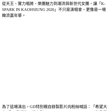
從天王、實力唱將、樂團魅力到潮流與新世代女團，讓「K-
SPARK IN KAOHSIUNG 2026」不只是演唱會，更像是一場
韓流嘉年華。
為了這場演出，GD特別親自錄製影片向粉絲喊話：「希望大