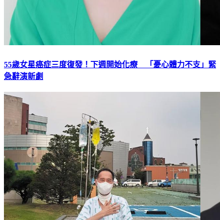
55歲女星癌症三度復發！下週開始化療 「憂心體力不支」緊
急辭演新劇