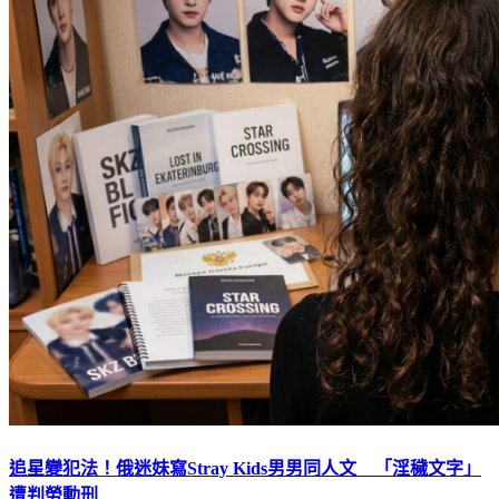
追星變犯法！俄迷妹寫Stray Kids男男同人文 「淫穢文字」
遭判勞動刑