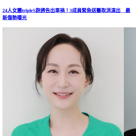
24人女團tripleS跑通告出車禍！3成員緊急送醫取消演出 最
新傷勢曝光