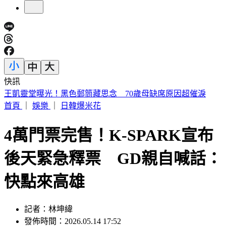
快訊
白海豚颱風擱淺又猛回血！水氣猛灌一片紫白 連下雨6天
首頁
｜
娛樂
｜
日韓爆米花
4萬門票完售！K-SPARK宣布
後天緊急釋票 GD親自喊話：
快點來高雄
記者：林坤緯
發佈時間：2026.05.14 17:52