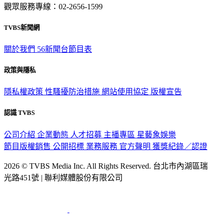
觀眾服務專線：02-2656-1599
TVBS新聞網
關於我們
56新聞台節目表
政策與隱私
隱私權政策
性騷擾防治措施
網站使用協定
版權宣告
認識 TVBS
公司介紹
企業動態
人才招募
主播專區
星藝象娛樂
節目版權銷售
公開招標
業務服務
官方聲明
獲獎紀錄／認證
2026 © TVBS Media Inc. All Rights Reserved. 台北市內湖區瑞
光路451號 | 聯利媒體股份有限公司