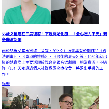
55歲女星癌症三度復發！下週開始化療 「憂心體力不支」緊
急辭演新劇
南韓55歲女星禹賢珠（音譯，우현주）這幾年有韓劇作品《醫
法刑事》、《貞淑的推銷》、《最後的夏天》等，1989年就出
道的她實際上主要活躍於舞台劇跟音樂劇圈，相當資深。不過
昨（13）天她透過個人社群透露癌症復發，將退出手邊的工
作。
娛樂