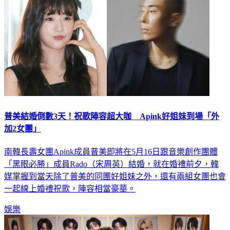
普美結婚倒數3天！祝歌陣容超大咖 Apink好姐妹到場「外
加2女團」
南韓長壽女團Apink成員普美即將在5月16日跟音樂創作團體
「黑眼必勝」成員Rado（宋周英）結婚，就在婚禮前夕，韓
媒掌握到當天除了普美的同團好姐妹之外，還有兩組女團也會
一起線上婚禮祝歌，陣容相當豪華。
娛樂