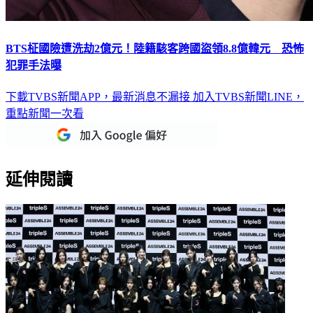
BTS柾國險遭洗劫2億元！陸籍駭客跨國盜領8.8億韓元 恐怖
犯罪手法曝
下載TVBS新聞APP，最新消息不漏接
加入TVBS新聞LINE，
重點新聞一次看
延伸閱讀