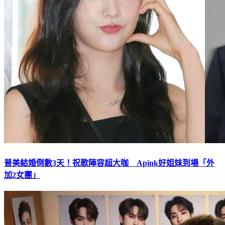
普美結婚倒數3天！祝歌陣容超大咖 Apink好姐妹到場「外
加2女團」