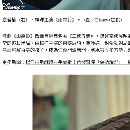
章若楠（右）、楊洋主演《雨霖鈴》。（圖／Disney+提供）
陸劇《雨霖鈴》改編自經典名著《三俠五義》，講述南俠展昭
堂的追殺迷局。由楊洋主演的南俠展昭，為護送一封牽動朝局
名血可解百毒的孩子，成為江湖門派唐門、寒水宮等多方勢力
更多新聞：
楊洋拍新戲爆左手骨折！首發聲曝「傷勢現況」　