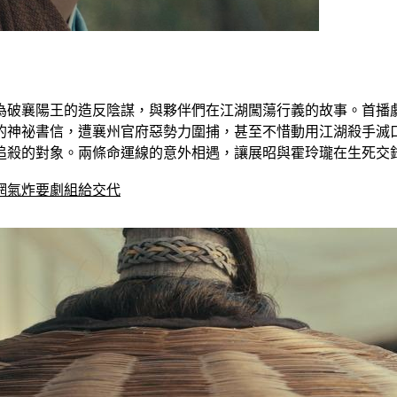
為破襄陽王的造反陰謀，與夥伴們在江湖闖蕩行義的故事。首播
的神祕書信，遭襄州官府惡勢力圍捕，甚至不惜動用江湖殺手滅
追殺的對象。兩條命運線的意外相遇，讓展昭與霍玲瓏在生死交
網氣炸要劇組給交代