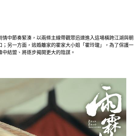
劇情中節奏緊湊，以兩條主線帶觀眾迅速進入這場橫跨江湖與朝
口；另一方面，逃婚離家的霍家大小姐「霍玲瓏」，為了保護一
鋒中結盟、將逐步揭開更大的陰謀。