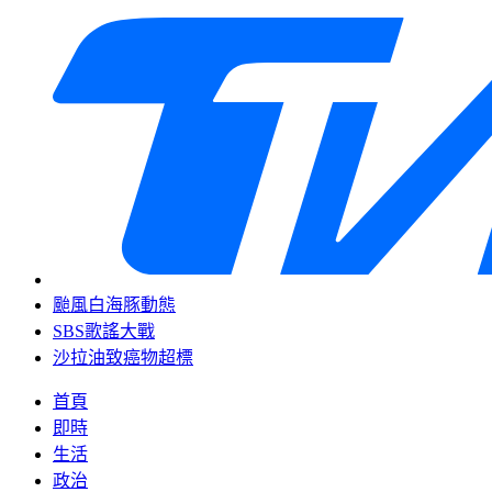
颱風白海豚動態
SBS歌謠大戰
沙拉油致癌物超標
首頁
即時
生活
政治