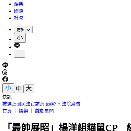
娛樂
國際
社會
更多
快訊
診所掛蔣萬安布條！名醫黃禎憲遭出征 網曝「八仙暖舉」聲
首頁
｜
娛樂
｜
戲劇星聞
「最帥展昭」楊洋組貓鼠CP 