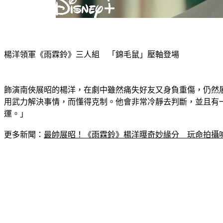
楊洋領軍《雨霖鈴》三人組　「錦毛鼠」壓軸登場
飾演南俠展昭的楊洋，在劇中雖然痛失好友又身負重傷，仍然
用武力解決事情，而懂得克制。他會非常冷靜去判斷，並且有
運。」
更多新聞：
最帥展昭！《雨霖鈴》楊洋曝奇妙緣分　玩命拍攝