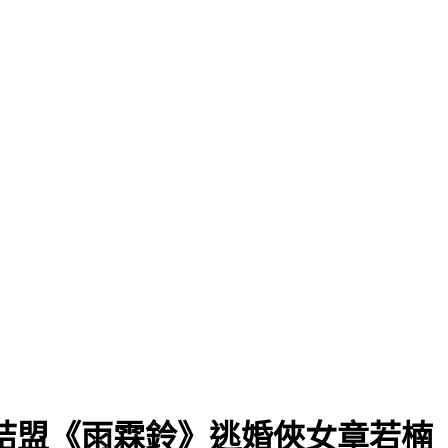
援
結盟《雨霖鈴》逃婚俠女章若楠