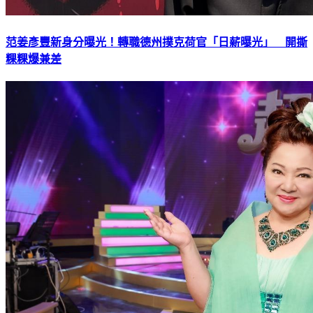
范姜彥豐新身分曝光！轉職德州撲克荷官「日薪曝光」 開撕
粿粿爆兼差