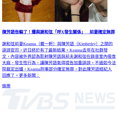
陳芳語告輸了！爆與謝和弦「呼X發生關係」 前妻確定無罪
謝和弦前妻Keanna（戴一軒）與陳芳語（Kimberley）之間的
誹謗官司，近日終於有了最新結果。Keanna去年在社群發
文，內容被外界認為影射陳芳語與前夫謝和弦在錄音室內吸食
大麻、發生性行為，讓陳芳語氣得提告加重誹謗。不過如今法
院裁定出爐，Keanna刑事部分確定無罪，對此陳芳語經紀人
回應了。更多新聞：
娛樂