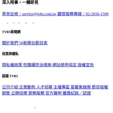
深入時事，一觸即見
意見反映：service@tvbs.com.tw
觀眾服務專線：02-2656-1599
TVBS新聞網
關於我們
56新聞台節目表
政策與隱私
隱私權政策
性騷擾防治措施
網站使用協定
版權宣告
認識 TVBS
公司介紹
企業動態
人才招募
主播專區
星藝象娛樂
節目版權
銷售
公開招標
業務服務
官方聲明
獲獎紀錄／認證