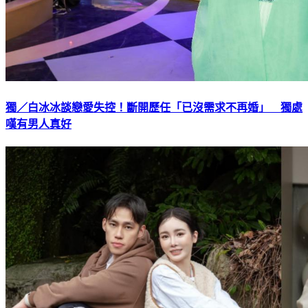
獨／白冰冰談戀愛失控！斷開歷任「已沒需求不再婚」 獨處
嘆有男人真好