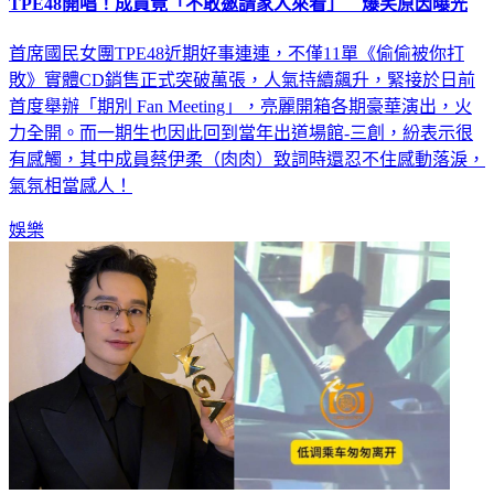
TPE48開唱！成員竟「不敢邀請家人來看」 爆笑原因曝光
首席國民女團TPE48近期好事連連，不僅11單《偷偷被你打
敗》實體CD銷售正式突破萬張，人氣持續飆升，緊接於日前
首度舉辦「期別 Fan Meeting」，亮麗開箱各期豪華演出，火
力全開。而一期生也因此回到當年出道場館-三創，紛表示很
有感觸，其中成員蔡伊柔（肉肉）致詞時還忍不住感動落淚，
氣氛相當感人！
娛樂