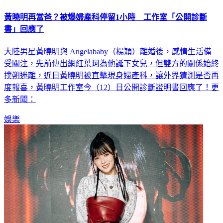
黃曉明再當爸？被爆婦產科停留1小時 工作室「公開診斷
書」回應了
大陸男星黃曉明與 Angelababy（楊穎）離婚後，感情生活備
受關注，先前傳出網紅葉珂為他誕下女兒，但雙方的關係始終
撲朔迷離，近日黃曉明被直擊現身婦產科，讓外界猜測是否再
度報喜，黃曉明工作室今（12）日公開診斷證明書回應了！更
多新聞：
娛樂