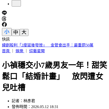
快訊
傅子純「穿病人服回家」生前暖舉惹鼻酸 愛妻心碎：我想你
了
首頁
｜
娛樂
｜
綜藝星聞
小禎穩交小7歲男友一年！甜笑
鬆口「結婚計畫」 放閃遭女
兒吐槽
記者：林彥君