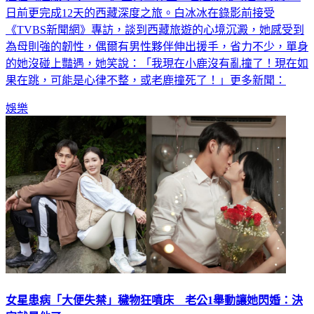
注在《超級冰冰Show》主持工作上，也趁閒暇時遊山玩水，
日前更完成12天的西藏深度之旅。白冰冰在錄影前接受
《TVBS新聞網》專訪，談到西藏旅遊的心境沉澱，她感受到
為母則強的韌性，偶爾有男性夥伴伸出援手，省力不少，單身
的她沒碰上豔遇，她笑說：「我現在小鹿沒有亂撞了！現在如
果在跳，可能是心律不整，或老鹿撞死了！」更多新聞：
娛樂