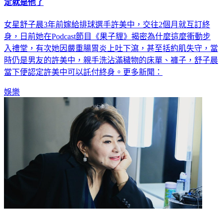
女星患病「大便失禁」穢物狂噴床 老公1舉動讓她閃婚：決
定就是他了
女星舒子晨3年前嫁給排球選手許美中，交往2個月就互訂終
身，日前她在Podcast節目《果子貍》揭密為什麼這麼衝動步
入禮堂，有次她因嚴重腸胃炎上吐下瀉，甚至括約肌失守，當
時仍是男友的許美中，親手洗沾滿穢物的床單、褲子，舒子晨
當下便認定許美中可以託付終身。更多新聞：
娛樂