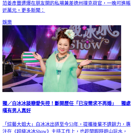
粿、王子的道歉，語氣相當無奈。事件還沒落幕，今（12）日
范姜彥豐遭爆在朋友開的私場兼差德州撲克荷官，一晚可進帳
近萬元。更多新聞：
娛樂
獨／白冰冰談戀愛失控！斷開歷任「已沒需求不再婚」 獨處
嘆有男人真好
「綜藝大姐大」白冰冰出道至今53年，提攜後輩不遺餘力，專