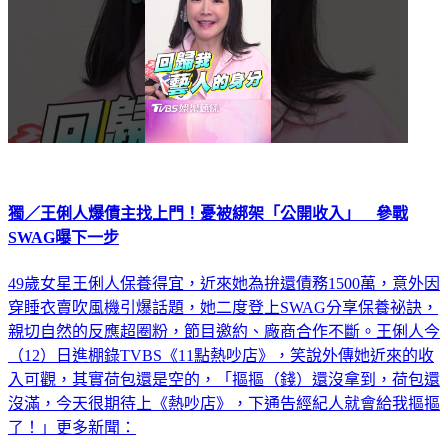
獨／王俐人爆債主找上門！憂被綁架「公開收入」 參戰
SWAG曝下一步
49歲女星王俐人保養得宜，近來她為拚還債務1500萬，意外因
穿睡衣賣吹風機引爆話題，她二度登上SWAG分享保養祕訣，
親切自然的反應超圈粉，節目邀約、廠商合作不斷。王俐人今
（12）日進棚錄TVBS《11點熱吵店》，笑說外傳她近來的收
入可觀，其實荷包還是空的，「摳摳（錢）還沒拿到，荷包還
沒滿，今天很期待上《熱吵店》，下通告經紀人就會給我摳摳