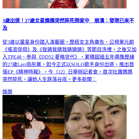
3歲出道！27歲女星媽媽突然猝死倒家中 崩潰：發現已來不
及
從3歲以童星身份踏入演藝圈，歷經女主角廣告、公視單元劇
《搖滾保母》及《我猜我猜我猜猜猜》等節目洗禮，之後又加
入TPE48、參與《DD52 菱格世代》，累積超過五年偶像歷練
的27歲Lavi翁彤薰，如今正式以SOLO歌手身份出道，推出首
張EP《精神時報》，今（12）日舉辦記者會，首次吐露媽媽
突然猝死，讓她人生跌落谷底。更多新聞：
娛樂