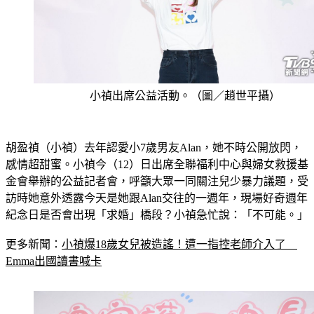
小禎出席公益活動。（圖／趙世平攝）
胡盈禎（小禎）去年認愛小7歲男友Alan，她不時公開放閃，
感情超甜蜜。小禎今（12）日出席全聯福利中心與婦女救援基
金會舉辦的公益記者會，呼籲大眾一同關注兒少暴力議題，受
訪時她意外透露今天是她跟Alan交往的一週年，現場好奇週年
紀念日是否會出現「求婚」橋段？小禎急忙說：「不可能。」
更多新聞：
小禎爆18歲女兒被造謠！遭一指控老師介入了　
Emma出國讀書喊卡