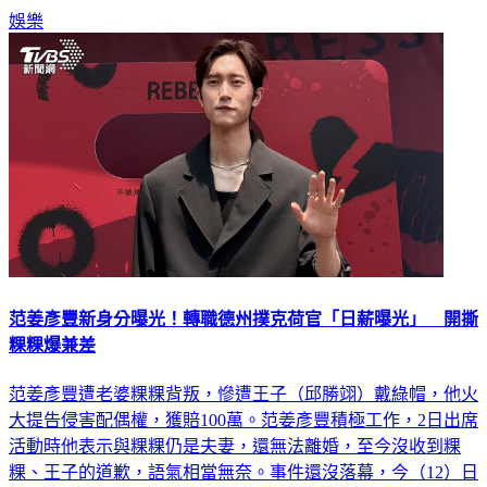
了！」更多新聞：
娛樂
范姜彥豐新身分曝光！轉職德州撲克荷官「日薪曝光」 開撕
粿粿爆兼差
范姜彥豐遭老婆粿粿背叛，慘遭王子（邱勝翊）戴綠帽，他火
大提告侵害配偶權，獲賠100萬。范姜彥豐積極工作，2日出席
活動時他表示與粿粿仍是夫妻，還無法離婚，至今沒收到粿