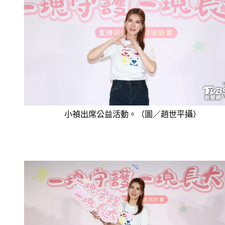
小禎出席公益活動。（圖／趙世平攝）