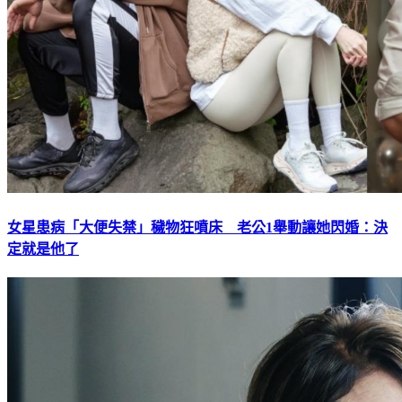
女星患病「大便失禁」穢物狂噴床 老公1舉動讓她閃婚：決
定就是他了