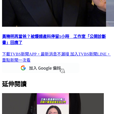
黃曉明再當爸？被爆婦產科停留1小時 工作室「公開診斷
書」回應了
下載TVBS新聞APP，最新消息不漏接
加入TVBS新聞LINE，
重點新聞一次看
延伸閱讀