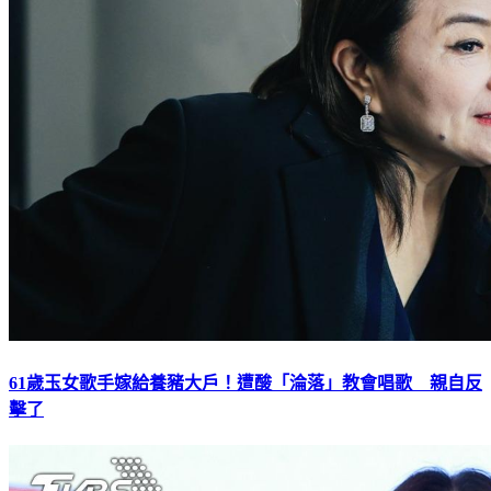
61歲玉女歌手嫁給養豬大戶！遭酸「淪落」教會唱歌 親自反
擊了