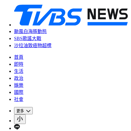
颱風白海豚動態
SBS歌謠大戰
沙拉油致癌物超標
首頁
即時
生活
政治
娛樂
國際
社會
更多