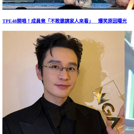
TPE48開唱！成員竟「不敢邀請家人來看」 爆笑原因曝光