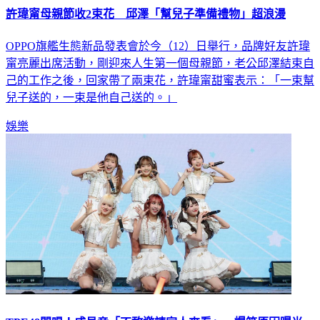
許瑋甯母親節收2束花 邱澤「幫兒子準備禮物」超浪漫
OPPO旗艦生態新品發表會於今（12）日舉行，品牌好友許瑋
甯亮麗出席活動，剛迎來人生第一個母親節，老公邱澤結束自
己的工作之後，回家帶了兩束花，許瑋甯甜蜜表示：「一束幫
兒子送的，一束是他自己送的。」
娛樂