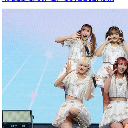
許瑋甯母親節收2束花 邱澤「幫兒子準備禮物」超浪漫