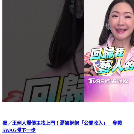
獨／王俐人爆債主找上門！憂被綁架「公開收入」 參戰