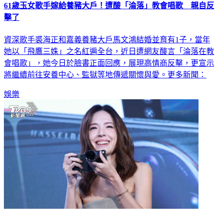
61歲玉女歌手嫁給養豬大戶！遭酸「淪落」教會唱歌 親自反
擊了
資深歌手裘海正和嘉義養豬大戶馬文鴻結婚並育有1子，當年
她以「飛鷹三姝」之名紅遍全台，近日遭網友酸言「淪落在教
會唱歌」，她今日於臉書正面回應，展現高情商反擊，更宣示
將繼續前往安養中心、監獄等地傳遞關懷與愛。更多新聞：
娛樂