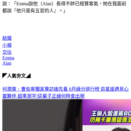
好。」Emma和Alan時常鬥嘴，每次都讓小禎笑到不行，小禎
說：「Emma說他（Alan）長得不帥已經算客氣，她在我面前
都說『他只是有五官的人』。」
結婚
小禎
交往
Emma
Alan
◤人氣夯文◢
何潤東、曹佑寧獨家專訪搶先看
8月緣分排行榜 這星座遇見心
靈夥伴
超準測字!這輩子正緣何時會出現