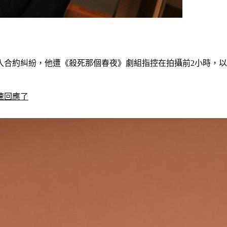
入合約糾紛，他遭《殺死那個春夜》劇組指控在拍攝前2小時，
速回應了