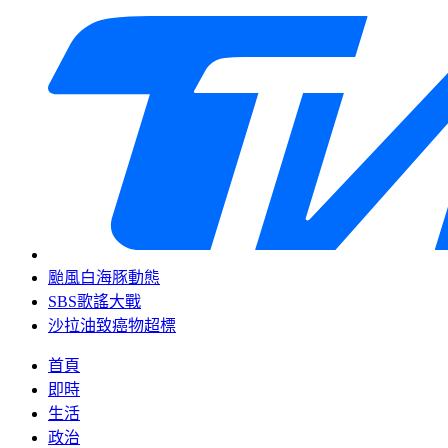
颱風白海豚動態
SBS歌謠大戰
沙拉油致癌物超標
首頁
即時
生活
政治