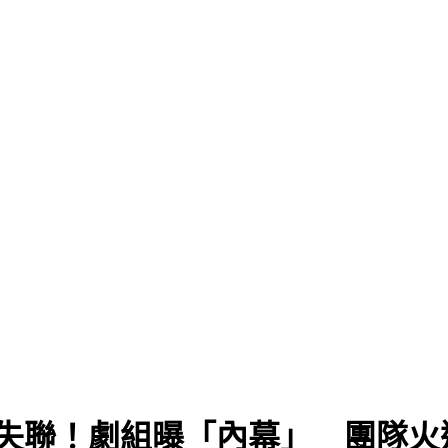
突失聯！劇組曝「內幕」 團隊火