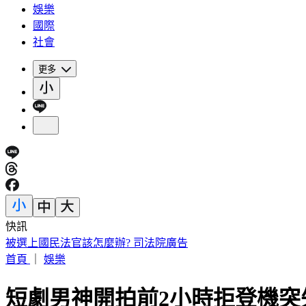
娛樂
國際
社會
更多
快訊
國1彰化「3車連環撞」！休旅車扭成廢鐵 駕駛受困骨折
首頁
｜
娛樂
短劇男神開拍前2小時拒登機