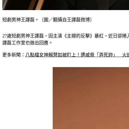
短劇男神王譯磊。（圖／翻攝自王譯磊微博）
27歲短劇男神王譯磊，因主演《主婦的反擊》暴紅，近日卻捲
譯磊工作室也做出回應。
更多新聞：
八點檔女神賴慧如被盯上！遭威脅「弄死妳」　火