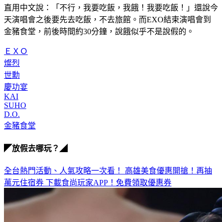
完演唱會之後，就趕快去吃飯啊，可以不吃飯嗎？」燦烈還一
直用中文說：「不行，我要吃飯，我餓！我要吃飯！」還說今
天演唱會之後要先去吃飯，不去旅館。而EXO結束演唱會到
金豬食堂，前後時間約30分鐘，說餓似乎不是說假的。
ＥＸＯ
燦烈
世勳
慶功宴
KAI
SUHO
D.O.
金豬食堂
◤放假去哪玩？◢
全台熱門活動、人氣攻略一次看！
高雄美食優惠開搶！再抽
萬元住宿券
下載食尚玩家APP！免費領取優惠券