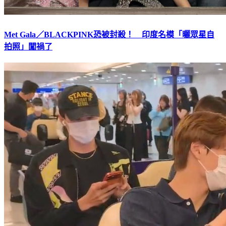
Met Gala／BLACKPINK恐被封殺！ 印度名模「曬眾星自
拍照」闖禍了