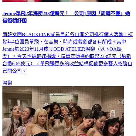
Jennie單飛2年海撈238億韓元！ 公司1原因「周轉不靈」她
借鉅額紓困
南韓女團BLACKPINK成員目前各自開公司進行個人活動，這
幾年4位團員單飛，在音樂、時尚或戲劇都各有所成。其中
Jennie於2023年11月成立ODD ATELIER娛樂（以下OA娛
樂），今天也被韓媒揭露，這兩年賺進約韓幣238億元（約新
台幣6.65億元），單飛賺更多的收益結構促使更多藝人乾脆自
己開公司。
娛樂