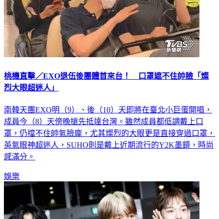
桃機直擊／EXO退伍後團體首來台！ 口罩遮不住帥臉「燦
烈大眼超迷人」
南韓天團EXO明（9）、後（10）天即將在臺北小巨蛋開唱，
成員今（8）天傍晚搶先抵達台灣。雖然成員都低調戴上口
罩，仍擋不住帥氣臉龐，尤其燦烈的大眼更是直接穿過口罩，
英氣眼神超迷人，SUHO則是戴上近期流行的Y2K墨鏡，時尚
感滿分。
娛樂