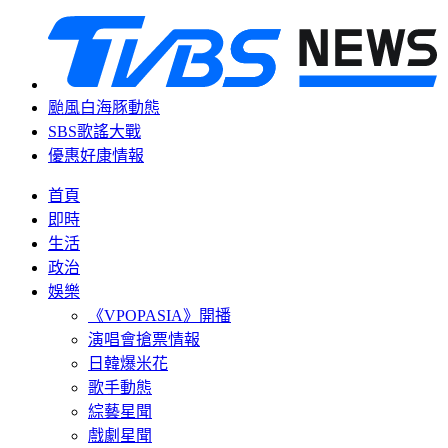
颱風白海豚動態
SBS歌謠大戰
優惠好康情報
首頁
即時
生活
政治
娛樂
《VPOPASIA》開播
演唱會搶票情報
日韓爆米花
歌手動態
綜藝星聞
戲劇星聞