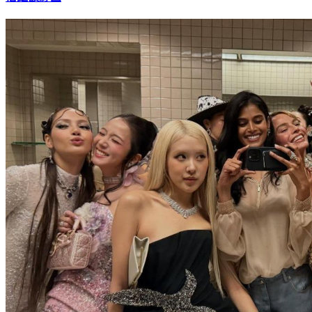
借鉅額紓困