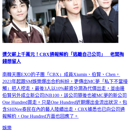
遭欠薪上千萬元！CBX通報解約「逃離自己公司」 老闆掏
錢想留人
南韓天團EXO的子團「CBX」成員Xiumin、伯賢、Chen，
2023年起跟SM娛樂爆出合約糾紛，更傳出MC夢「私下不當接
觸」把人挖走，最後3人以10%薪資分潤為代價出走，並由邊
伯賢另外成立新公司INB100，該公司隨後也被MC夢的新公司
One Hundred買走。只是One Hundred近期爆出金流出狀況，包
含SHINee泰民在內的藝人陸續出走，CBX據悉也已向公司通
報解約，One Hundred方面也回應了。