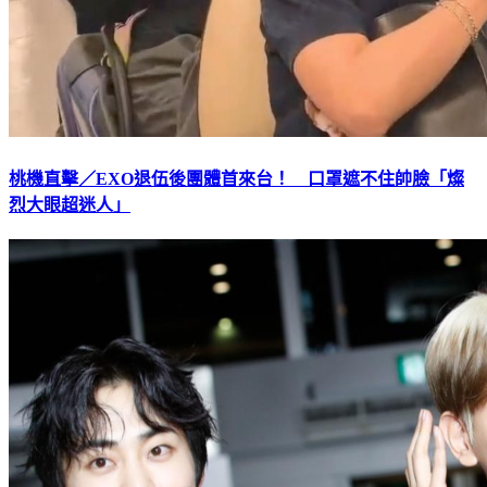
桃機直擊／EXO退伍後團體首來台！ 口罩遮不住帥臉「燦
烈大眼超迷人」