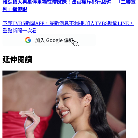
韓綜頂大男星停車場性侵嫩妹！法官痛斥犯行惡劣 「二審宣
判」網傻眼
下載TVBS新聞APP，最新消息不漏接
加入TVBS新聞LINE，
重點新聞一次看
延伸閱讀