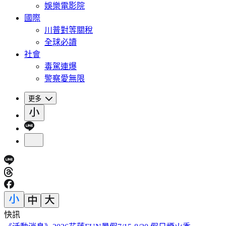
娛樂電影院
國際
川普對等關稅
全球必讀
社會
毒駕連爆
警察愛無限
更多
快訊