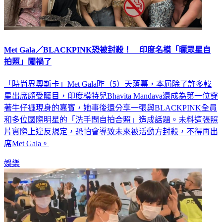
Met Gala／BLACKPINK恐被封殺！ 印度名模「曬眾星自
拍照」闖禍了
「時尚界奧斯卡」Met Gala昨（5）天落幕，本屆除了許多韓
星出席頗受矚目，印度模特兒Bhavita Mandava還成為第一位穿
著牛仔褲現身的嘉賓，她事後還分享一張與BLACKPINK全員
和多位國際明星的「洗手間自拍合照」造成話題。未料這張照
片實際上違反規定，恐怕會導致未來被活動方封殺，不得再出
席Met Gala。
娛樂