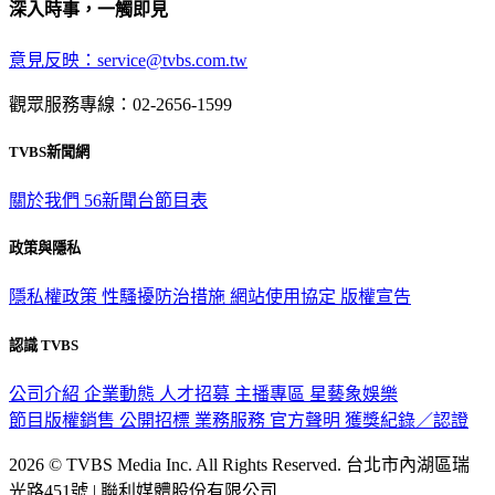
深入時事，一觸即見
意見反映：service@tvbs.com.tw
觀眾服務專線：02-2656-1599
TVBS新聞網
關於我們
56新聞台節目表
政策與隱私
隱私權政策
性騷擾防治措施
網站使用協定
版權宣告
認識 TVBS
公司介紹
企業動態
人才招募
主播專區
星藝象娛樂
節目版權銷售
公開招標
業務服務
官方聲明
獲獎紀錄／認證
2026 © TVBS Media Inc. All Rights Reserved. 台北市內湖區瑞