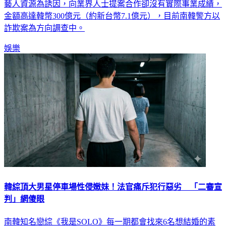
公司現金流出問題，藝人跑光光。今（8）天再爆出車佳媛以
藝人資源為誘因，向業界人士提案合作卻沒有實際事業成績，
金額高達韓幣300億元（約新台幣7.1億元），目前南韓警方以
詐欺案為方向調查中。
娛樂
韓綜頂大男星停車場性侵嫩妹！法官痛斥犯行惡劣 「二審宣
判」網傻眼