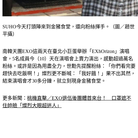
SUHO今天打頭陣來到金豬食堂，還向粉絲揮手。（圖／趙世
平攝）
南韓天團EXO這兩天在臺北小巨蛋舉辦「EXhOrizon」演唱
會，5名成員今（10）天在演唱會上賣力演出，感動超過萬名
粉絲。或許是因為用盡全力，世勳先提醒粉絲：「你們看完要
趕快去吃飯啊！」燦烈更不斷喊：「我好餓！」果不出其然，
結束演唱會才30多分鐘，就立刻現身金豬食堂。
更多新聞：
桃機直擊／EXO退伍後團體首來台！　口罩遮不
住帥臉「燦烈大眼超迷人」