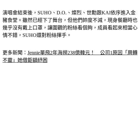
演唱會結束後，SUHO、D.O.、燦烈、世勳跟KAI依序進入金
豬食堂。雖然已經下了舞台，但他們帥度不減，現身餐廳時也
幾乎沒有戴上口罩，讓圍觀的粉絲看個夠，成員看起來相當心
情不錯，SUHO還對粉絲揮手。
更多新聞：
Jennie單飛2年海撈238億韓元！　公司1原因「周轉
不靈」她借鉅額紓困