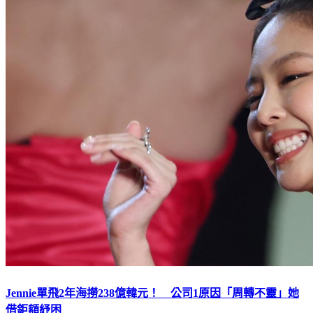
Jennie單飛2年海撈238億韓元！ 公司1原因「周轉不靈」她