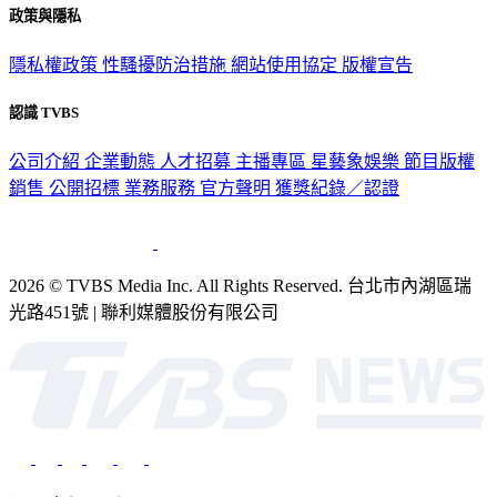
政策與隱私
隱私權政策
性騷擾防治措施
網站使用協定
版權宣告
認識 TVBS
公司介紹
企業動態
人才招募
主播專區
星藝象娛樂
節目版權
銷售
公開招標
業務服務
官方聲明
獲獎紀錄／認證
2026 © TVBS Media Inc. All Rights Reserved. 台北市內湖區瑞
光路451號 | 聯利媒體股份有限公司