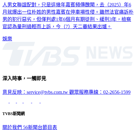
南韓知名戀綜《我是SOLO》每一期都會找來6名想結婚的素
人男女聯誼配對，只是這幾年嘉賓頻傳醜聞，去（2025）年6
月就爆出一位朴姓的男性嘉賓在停車場性侵。雖然法官痛訴朴
男的犯行惡劣，但僅判處1年6個月有期徒刑、緩刑3年，檢察
官認為量刑過輕而上訴，今（7）天二審結果出爐。
娛樂
深入時事，一觸即見
意見反映：service@tvbs.com.tw
觀眾服務專線：02-2656-1599
TVBS新聞網
關於我們
56新聞台節目表