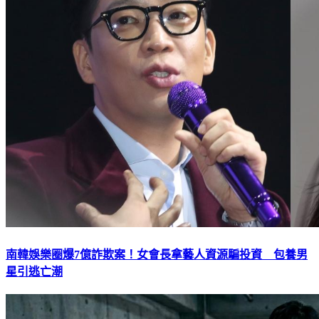
南韓娛樂圈爆7億詐欺案！女會長拿藝人資源騙投資 包養男
星引逃亡潮