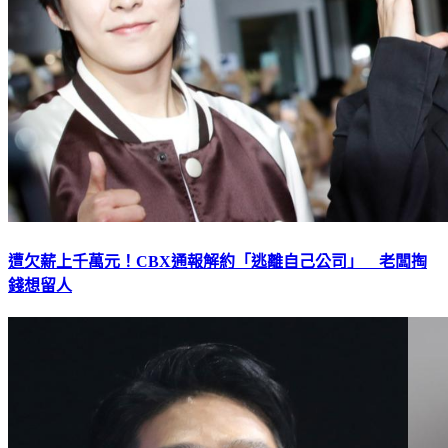
遭欠薪上千萬元！CBX通報解約「逃離自己公司」 老闆掏
錢想留人