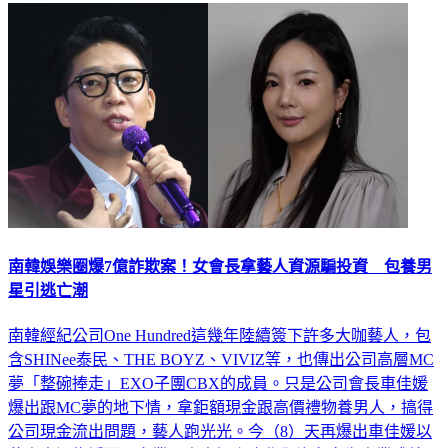
娛樂
南韓娛樂圈爆7億詐欺案！女會長拿藝人資源騙投資 包養男
星引逃亡潮
南韓經紀公司One Hundred這幾年陸續簽下許多大咖藝人，包
含SHINee泰民、THE BOYZ、VIVIZ等，也傳出公司高層MC
夢「整碗捧走」EXO子團CBX的成員。只是公司會長車佳媛
爆出跟MC夢的地下情，拿鉅額現金跟高價禮物養男人，搞得