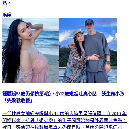
曬出慶生照，女神下班後的平凡小確幸也意外成為粉絲關注焦
點。
娛樂
鍾麗緹55歲仍想拚第4胎？小12歲嫩尪吐真心話 談生育小孩
「失敗就收養」
一代性感女神鍾麗緹與小 12 歲的大陸男星張倫碩，自 2016 年
閃婚以來，這段「姐弟戀」的生子問題始終是外界關注焦點。