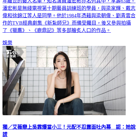
第44屆香港電影金像獎紀念特刊近日推出，其中特別列出了今
年離世的藝人名單，知名演員潘宏彬亦名列其中，享壽63歲。
潘宏彬是無綫電視第十期藝員訓練班的學員，與梁家輝、戴志
偉和徐錦江等人是同學。他於1984年憑藉與梁朝偉、劉青雲合
作的TVB經典劇集《新紮師兄》而備受矚目，後又參與拍攝
了《獵鷹》、《鹿鼎記》等多部膾炙人口的作品。
娛樂
獨／艾薇戀上吳霏爆當小三！元配不忍露面吐內幕 認：她說