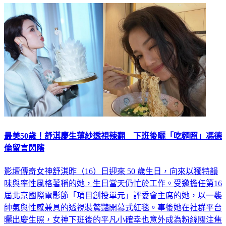
最美50歲！舒淇慶生薄紗透視辣翻 下班後曬「吃麵照」馮德
倫留言閃瞎
影壇傳奇女神舒淇昨（16）日迎來 50 歲生日，向來以獨特韻
味與率性風格著稱的她，生日當天仍忙於工作。受邀擔任第16
屆北京國際電影節「項目創投單元」評委會主席的她，以一襲
帥氣與性感兼具的透視裝驚豔開幕式紅毯。事後她在社群平台