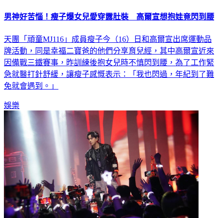
男神好苦惱！瘦子爆女兒愛穿露肚裝 高爾宣想抱娃竟閃到腰
天團「頑童MJ116」成員瘦子今（16）日和高爾宣出席運動品
牌活動，同是幸福二寶爸的他們分享育兒經，其中高爾宣近來
因備戰三鐵賽事，昨訓練後抱女兒時不慎閃到腰，為了工作緊
急就醫打針舒緩，讓瘦子感慨表示：「我也閃過，年紀到了難
免就會遇到。」
娛樂