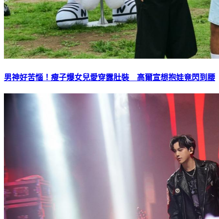
男神好苦惱！瘦子爆女兒愛穿露肚裝 高爾宣想抱娃竟閃到腰