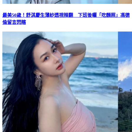
最美50歲！舒淇慶生薄紗透視辣翻 下班後曬「吃麵照」馮德
倫留言閃瞎