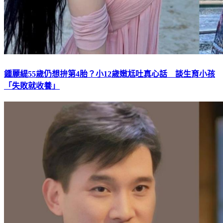
鍾麗緹55歲仍想拚第4胎？小12歲嫩尪吐真心話 談生育小孩
「失敗就收養」