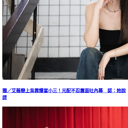
獨／艾薇戀上吳霏爆當小三！元配不忍露面吐內幕 認：她說
謊