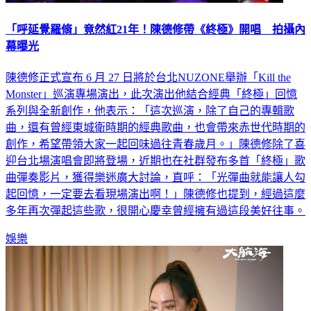
「呼延覺羅脩」竟然紅21年！陳德修帶《終極》開唱 拍攝內
幕曝光
陳德修正式宣布 6 月 27 日將於台北NUZONE舉辦「Kill the
Monster」巡演專場演出，此次演出他結合經典「終極」回憶
系列與全新創作，他表示：「這次巡演，除了自己的專輯歌
曲，還有曾經東城衛時期的經典歌曲，也會帶來赤世代時期的
創作，希望帶領大家一起回味過往青春歲月。」陳德修除了喜
迎台北場演唱會即將登場，近期也在社群發布多首「終極」歌
曲彈奏影片，獲得樂迷廣大討論，直呼：「光彈曲就能讓人勾
起回憶，一定要去看現場演出啊！」陳德修也提到，經過這麼
多年再次彈起這些歌，很開心慶幸曾經擁有過這段美好往事。
娛樂