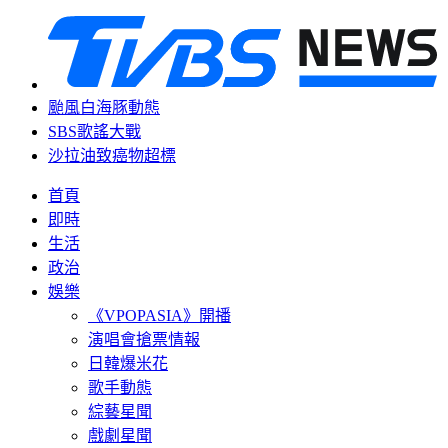
颱風白海豚動態
SBS歌謠大戰
沙拉油致癌物超標
首頁
即時
生活
政治
娛樂
《VPOPASIA》開播
演唱會搶票情報
日韓爆米花
歌手動態
綜藝星聞
戲劇星聞