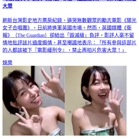
《陽光女子》遭英《衛報》毒批「過度煽情」：別再拍片危害
大眾
刷新台灣影史地方票房紀錄、逼哭無數觀眾的勵志電影《陽光
女子合唱團》，日前將進軍英國市場。然而，英國媒體《衛
報》（The Guardian）卻給出「毀滅級」負評，影評人毫不留
情地批評該片過度煽情，甚至嘲諷地表示：「所有參與這部片
的人都該被下『電影緩刑令』，禁止再拍片危害大眾！」
娛樂