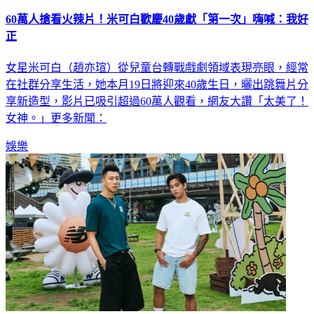
60萬人搶看火辣片！米可白歡慶40歲獻「第一次」嗨喊：我好
正
女星米可白（趙亦瑄）從兒童台轉戰戲劇領域表現亮眼，經常
在社群分享生活，她本月19日將迎來40歲生日，曬出跳舞片分
享新造型，影片已吸引超過60萬人觀看，網友大讚「太美了！
女神。」更多新聞：
娛樂