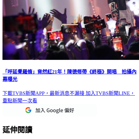
「呼延覺羅脩」竟然紅21年！陳德修帶《終極》開唱 拍攝內
幕曝光
下載TVBS新聞APP，最新消息不漏接
加入TVBS新聞LINE，
重點新聞一次看
延伸閱讀