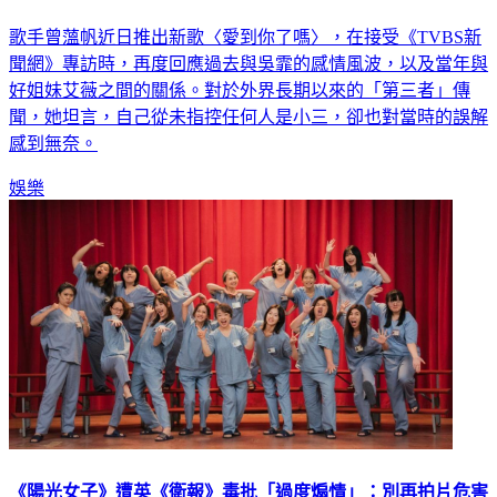
謊
歌手曾薀帆近日推出新歌〈愛到你了嗎〉，在接受《TVBS新
聞網》專訪時，再度回應過去與吳霏的感情風波，以及當年與
好姐妹艾薇之間的關係。對於外界長期以來的「第三者」傳
聞，她坦言，自己從未指控任何人是小三，卻也對當時的誤解
感到無奈。
娛樂