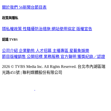
TVBS新聞網
關於我們
56新聞台節目表
政策與隱私
隱私權政策
性騷擾防治措施
網站使用協定
版權宣告
認識 TVBS
公司介紹
企業動態
人才招募
主播專區
星藝象娛樂
節目版權銷售
公開招標
業務服務
官方聲明
獲獎紀錄／認證
2026 © TVBS Media Inc. All Rights Reserved. 台北市內湖區瑞
光路451號 | 聯利媒體股份有限公司