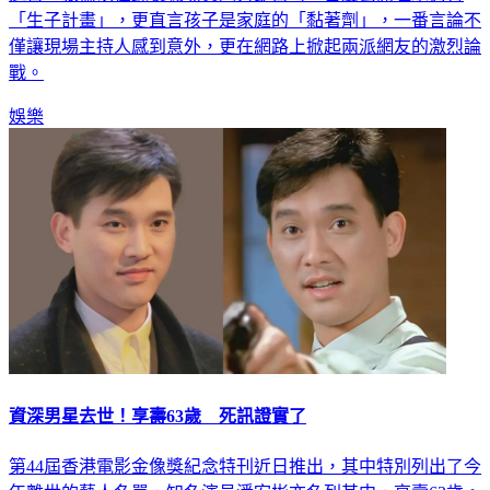
近日，張倫碩在錄製職場真人秀節目時，首度公開坦承仍有
「生子計畫」，更直言孩子是家庭的「黏著劑」，一番言論不
僅讓現場主持人感到意外，更在網路上掀起兩派網友的激烈論
戰。
娛樂
資深男星去世！享壽63歲 死訊證實了