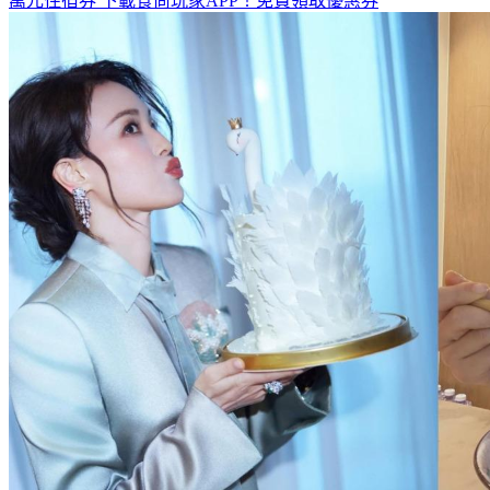
全台熱門活動、人氣攻略一次看！
高雄美食優惠開搶！再抽
萬元住宿券
下載食尚玩家APP！免費領取優惠券