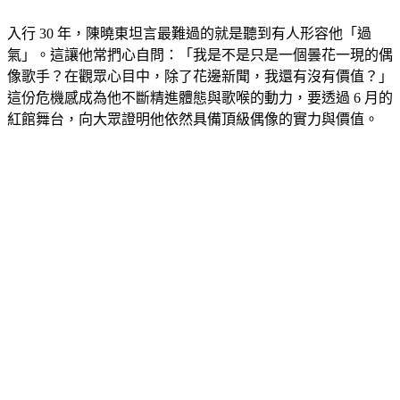
向他伸出橄欖枝，才讓他在兩岸三地重新找到演藝能量。
入行 30 年，陳曉東坦言最難過的就是聽到有人形容他「過
氣」。這讓他常捫心自問：「我是不是只是一個曇花一現的偶
像歌手？在觀眾心目中，除了花邊新聞，我還有沒有價值？」
這份危機感成為他不斷精進體態與歌喉的動力，要透過 6 月的
紅館舞台，向大眾證明他依然具備頂級偶像的實力與價值。