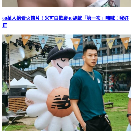
60萬人搶看火辣片！米可白歡慶40歲獻「第一次」嗨喊：我好
正