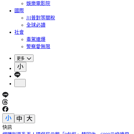
娛樂電影院
國際
川普對等關稅
全球必讀
社會
毒駕連爆
警察愛無限
更多
快訊