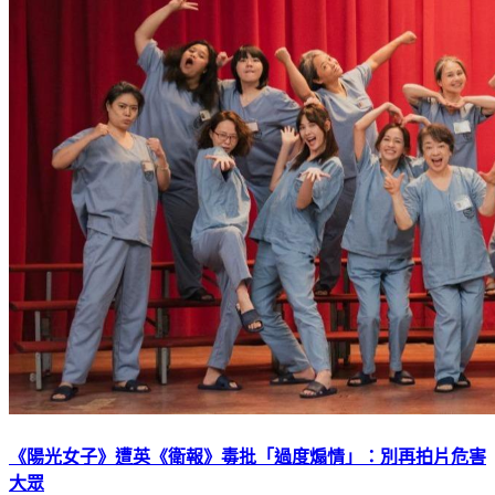
《陽光女子》遭英《衛報》毒批「過度煽情」：別再拍片危害