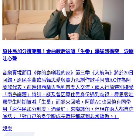
原住民加分遭嘲諷！金曲歌后被嗆「生番」爆猛烈衝突 淚崩
吐心聲
音樂實境節目《你的島嶼我的家》第三季《大航海》將於20日
回歸，原民金曲歌后舞思愛與實力派創作歌手阿蘭AC作為阿
美族代表，前進紐西蘭與毛利音樂人交流，兩人行前特別接受
「南島議題」特訓，談及曾因原住民身份遇到歧視，舞思愛吐
露學生時期被喊「生番」而怒火回嗆，阿蘭AC也回憶有同學
用「原住民加分制度、酒量好」來嘲諷他，但現在兩人都自信
喊話：「對自己的身份跟成長環境都感到非常驕傲。」
娛樂