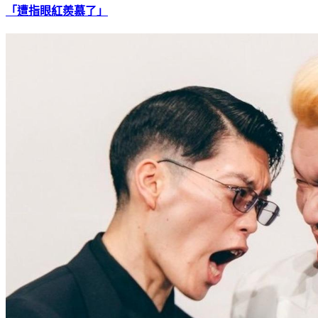
前AKB48小嶋陽菜賣公司現賺3.7億！ 隊友板野友美發文
「遭指眼紅羨慕了」