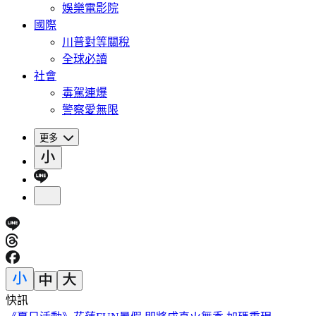
娛樂電影院
國際
川普對等關稅
全球必讀
社會
毒駕連爆
警察愛無限
更多
快訊