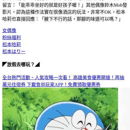
影片在網路上流傳開來，松本哈莉也對此相當大方，還在底下
留言：「能乖乖坐好的就是好孩子喔！」其他偶像鈴木Mob發
影片，認為這種作法實在很像酒店的玩法，非常不OK，松本
哈莉也直接回應：「腋下不行的話，那腳的味道可以嗎？」
女偶像
粉絲福利
松本哈莉
松本はりー
◤放假去哪玩？◢
全台熱門活動、人氣攻略一次看！
高雄美食優惠開搶！再抽
萬元住宿券
下載食尚玩家APP！免費領取優惠券