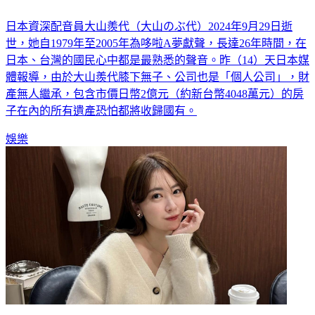
恐全收歸國有
日本資深配音員大山羨代（大山のぶ代）2024年9月29日逝
世，她自1979年至2005年為哆啦A夢獻聲，長達26年時間，在
日本、台灣的國民心中都是最熟悉的聲音。昨（14）天日本媒
體報導，由於大山羨代膝下無子、公司也是「個人公司」，財
產無人繼承，包含市價日幣2億元（約新台幣4048萬元）的房
子在內的所有遺產恐怕都將收歸國有。
娛樂