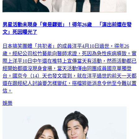
男星活動未現身「竟是驟逝」！得年26歲 「演出前還在發
文」死因曝光了
日本搞笑團體「共犯者」的成員洋平4月10日過世，得年26
歲。經紀公司松竹藝能向醫師求證，死因為急性疾病導致。實
際上洋平10日中午還在推特上宣傳當天有活動，然而活動都已
經開始都還沒現身會場，當天活動僅由同團成員國京單獨登
台。國京今（14）天也發文提到，就在洋平過世的前天一天都
還在跟經紀人討論要怎樣變紅，搭檔猝逝消息令他至今難以置
信。
娛樂