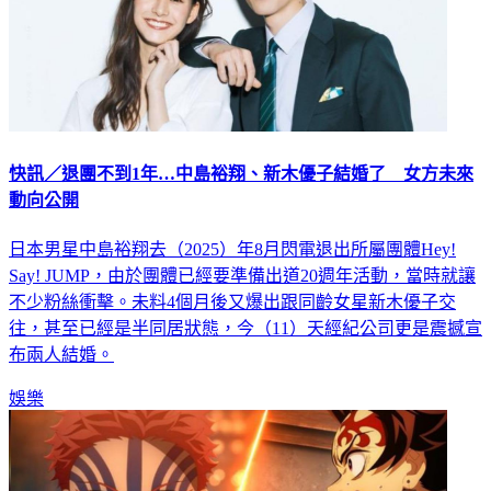
快訊／退團不到1年…中島裕翔、新木優子結婚了 女方未來
動向公開
日本男星中島裕翔去（2025）年8月閃電退出所屬團體Hey!
Say! JUMP，由於團體已經要準備出道20週年活動，當時就讓
不少粉絲衝擊。未料4個月後又爆出跟同齡女星新木優子交
往，甚至已經是半同居狀態，今（11）天經紀公司更是震撼宣
布兩人結婚。
娛樂