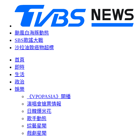
颱風白海豚動態
SBS歌謠大戰
沙拉油致癌物超標
首頁
即時
生活
政治
娛樂
《VPOPASIA》開播
演唱會搶票情報
日韓爆米花
歌手動態
綜藝星聞
戲劇星聞