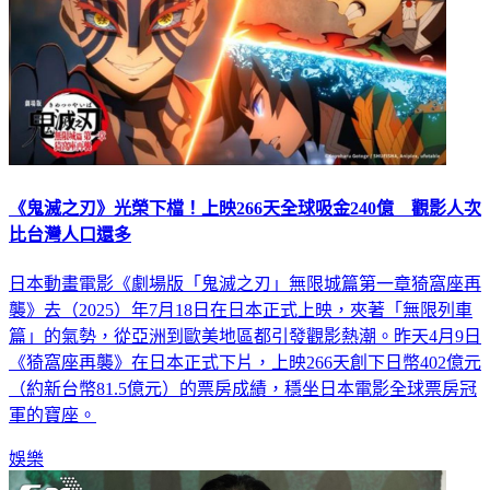
《鬼滅之刃》光榮下檔！上映266天全球吸金240億 觀影人次
比台灣人口還多
日本動畫電影《劇場版「鬼滅之刃」無限城篇第一章猗窩座再
襲》去（2025）年7月18日在日本正式上映，夾著「無限列車
篇」的氣勢，從亞洲到歐美地區都引發觀影熱潮。昨天4月9日
《猗窩座再襲》在日本正式下片，上映266天創下日幣402億元
（約新台幣81.5億元）的票房成績，穩坐日本電影全球票房冠
軍的寶座。
娛樂