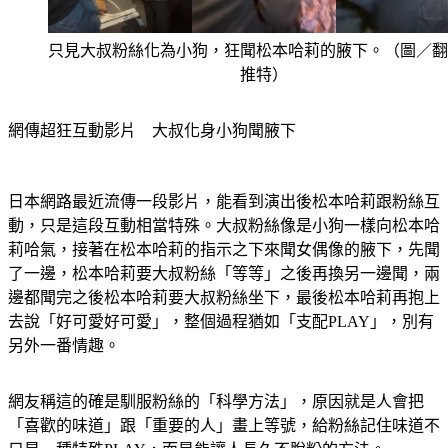
只見大叔粉絲化為小狗，狂聞松本哈莉的腋下。（圖／翻
推特）
網傳超狂互動影片　大叔化身小狗聞腋下
日本網路最近流傳一段影片，能看到演出後松本哈莉跟粉絲互
動，只是這段互動相當特殊。大叔粉絲像是小狗一樣向松本哈
莉哈氣，接著在松本哈莉的指示之下來聞女偶像的腋下，先聞
了一邊，松本哈莉要大叔粉絲「等等」之後再換另一邊聞，兩
邊都聞完之後松本哈莉要大叔粉絲坐下，最後松本哈莉再抱上
去說「好可愛好可愛」，整個過程猶如「支配PLAY」，別有
另外一番情趣。
網友稱這的確是馴服粉絲的「科學方法」，原因就是人會把