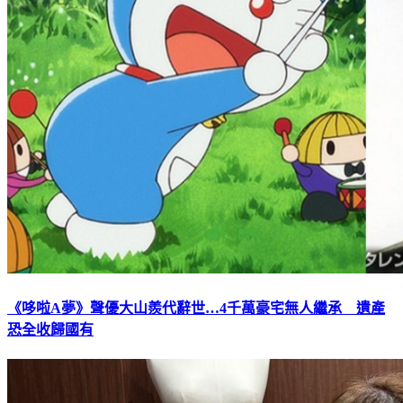
《哆啦A夢》聲優大山羨代辭世…4千萬豪宅無人繼承 遺產
恐全收歸國有