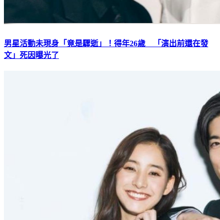
男星活動未現身「竟是驟逝」！得年26歲 「演出前還在發
文」死因曝光了