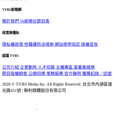
觀眾服務專線：02-2656-1599
TVBS新聞網
關於我們
56新聞台節目表
政策與隱私
隱私權政策
性騷擾防治措施
網站使用協定
版權宣告
認識 TVBS
公司介紹
企業動態
人才招募
主播專區
星藝象娛樂
節目版權銷售
公開招標
業務服務
官方聲明
獲獎紀錄／認證
2026 © TVBS Media Inc. All Rights Reserved. 台北市內湖區瑞
光路451號 | 聯利媒體股份有限公司