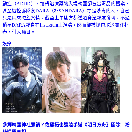
動症（ADHD），攜帶治療藥物入境韓國卻被當毒品的舊案，
甚至還控訴隊友DARA（朴SANDARA）才是涉毒的人，自己
只是用來掩蓋案情。截至上午雙方都透過身邊親友發聲，不過
稍早DARA親自在Instagram上澄清，然而卻被抓包取消關注朴
春，引人矚目。
娛樂
參拜靖國神社惹禍？佐藤拓也遭陸手遊《明日方舟》開除 粉
絲還原真相