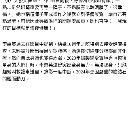
（4）天發文提到，「回到首爾後，好像淋巴循環有順了一
點…雖然眼睛還要再等一陣子，不過臉有比較消腫了，很幸
福。」她也稱這陣子完成畫作之後就立刻準備展覽，讓自己有
點過勞，可能因此導致淋巴的問題變嚴重，她也直呼：「我現
在的目標就是恢復健康！」
李惠英過去在節目中提到，結婚10週年之際特別去接受健康檢
查，未料被診斷出罹患早期肺癌，她選擇切除部分肺部而非化
療，然而自此身體也變得虛弱。2023年錄製戀愛實境秀《恢復
單身的人們》時，李惠英還曾突然全身無力、無法起身，只能
趕緊叫救護車送醫，錄影一度中斷，2024年更因嚴重的膽結石
問題而動刀。