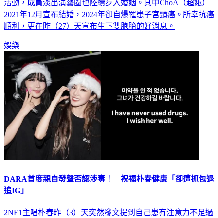
活動，成員淡出演藝圈也陸續步入婚姻。其中ChoA（超娥）
2021年12月宣布結婚，2024年卻自爆罹患子宮頸癌。所幸抗癌
順利，更在昨（27）天宣布生下雙胞胎的好消息。
娛樂
DARA首度親自發聲否認涉毒！ 祝福朴春健康「卻遭抓包退
追IG」
2NE1主唱朴春昨（3）天突然發文提到自己患有注意力不足過