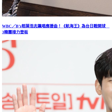
WBC／B’z稻葉浩志飆唱應援曲！《航海王》為台日戰開球
3韓團接力登板