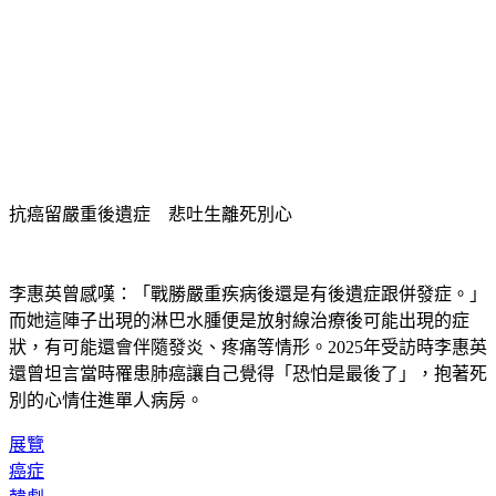
抗癌留嚴重後遺症　悲吐生離死別心
李惠英曾感嘆：「戰勝嚴重疾病後還是有後遺症跟併發症。」
而她這陣子出現的淋巴水腫便是放射線治療後可能出現的症
狀，有可能還會伴隨發炎、疼痛等情形。2025年受訪時李惠英
還曾坦言當時罹患肺癌讓自己覺得「恐怕是最後了」，抱著死
別的心情住進單人病房。
展覽
癌症