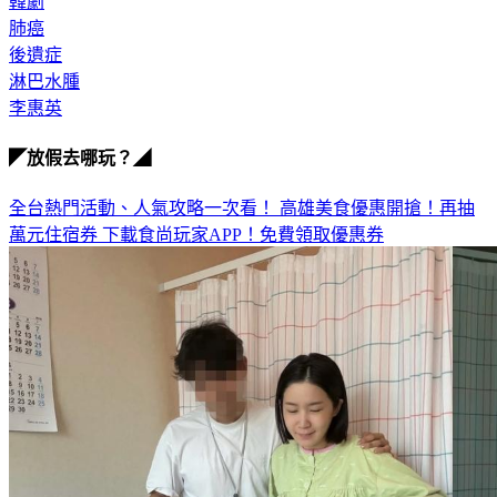
韓劇
肺癌
後遺症
淋巴水腫
李惠英
◤放假去哪玩？◢
全台熱門活動、人氣攻略一次看！
高雄美食優惠開搶！再抽
萬元住宿券
下載食尚玩家APP！免費領取優惠券