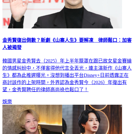
金秀賢復出倒數？新劇《山寨人生》要解凍 律師鬆口：加害
人被揭發
韓國男星金秀賢去（2025）年上半年籠罩在跟已故女星金賽綸
的情感糾紛中，不僅害得他代言全丟光，連主演新作《山寨人
生》都為此推遲曝光。沒想到播出平台Disney+日前透露正在
商討該作的上架時間，外界認為金秀賢今（2026）年復出有
望，金秀賢聘任的律師高尚祿也鬆口了！
娛樂