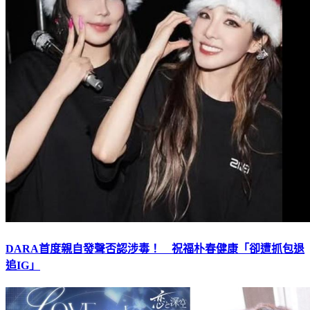
DARA首度親自發聲否認涉毒！ 祝福朴春健康「卻遭抓包退
追IG」