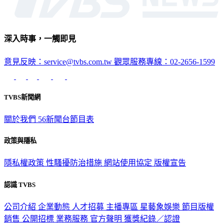
深入時事，一觸即見
意見反映：service@tvbs.com.tw
觀眾服務專線：02-2656-1599
TVBS新聞網
關於我們
56新聞台節目表
政策與隱私
隱私權政策
性騷擾防治措施
網站使用協定
版權宣告
認識 TVBS
公司介紹
企業動態
人才招募
主播專區
星藝象娛樂
節目版權
銷售
公開招標
業務服務
官方聲明
獲獎紀錄／認證