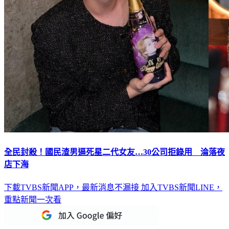
全民封殺！國民渣男逼死星二代女友…30公司拒錄用 淪落夜
店下海
下載TVBS新聞APP，最新消息不漏接
加入TVBS新聞LINE，
重點新聞一次看