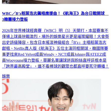
WBC／B’z稻葉浩志飆唱應援曲！《航海王》為台日戰開球
3韓團接力登板
2026年世界棒球經典賽（WBC）明（5）天開打，本屆賽事不
僅場上球員拚戰激烈，場外的娛樂星光更是璀璨耀眼！大會祭
出史詩級陣容，包含日本搖滾神級組合「B'z」主唱稻葉浩志
獻唱、Netflix真人版《航海王》五位主演同框開球，韓國隊賽
事更找來Red Velvet成員Wendy、NCT成員Johnny與ATEEZ成
員Wooyoung接力登板，華麗名單讓球迷與粉絲直呼這根本是
「跨界最高殿堂」，連不看棒球的觀眾也都直呼要死守轉播！
娛樂