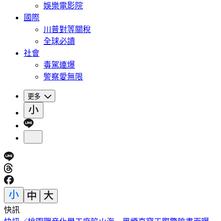
娛樂電影院
國際
川普對等關稅
全球必讀
社會
毒駕連爆
警察愛無限
更多
快訊