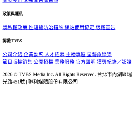
關於我們
56新聞台節目表
政策與隱私
隱私權政策
性騷擾防治措施
網站使用協定
版權宣告
認識 TVBS
公司介紹
企業動態
人才招募
主播專區
星藝象娛樂
節目版權銷售
公開招標
業務服務
官方聲明
獲獎紀錄／認證
2026 © TVBS Media Inc. All Rights Reserved. 台北市內湖區瑞
光路451號 | 聯利媒體股份有限公司