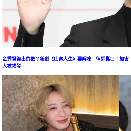
金秀賢復出倒數？新劇《山寨人生》要解凍 律師鬆口：加害
人被揭發