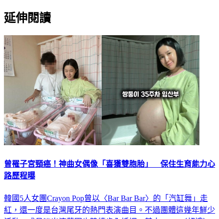
延伸閱讀
曾罹子宮頸癌！神曲女偶像「喜獲雙胞胎」 保住生育能力心
路歷程曝
韓國5人女團Crayon Pop曾以〈Bar Bar Bar〉的「汽缸舞」走
紅，還一度是台灣尾牙的熱門表演曲目。不過團體這幾年鮮少