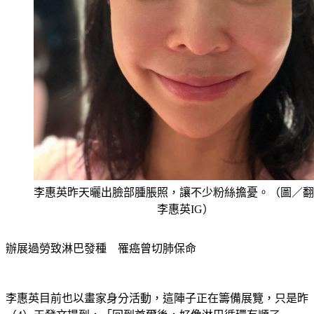
李惠英昨天曬出臉部腫脹照，讓不少粉絲擔憂。（圖／翻
李惠英IG）
辦展過勞致淋巴發種　罹癌曾切肺保命
李惠英目前也以畫家身分活動，這陣子正在籌備展覽，只是昨