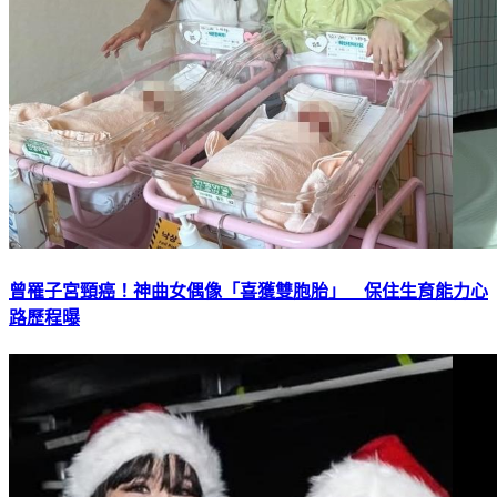
曾罹子宮頸癌！神曲女偶像「喜獲雙胞胎」 保住生育能力心
路歷程曝