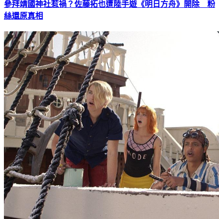
參拜靖國神社惹禍？佐藤拓也遭陸手遊《明日方舟》開除 粉
絲還原真相