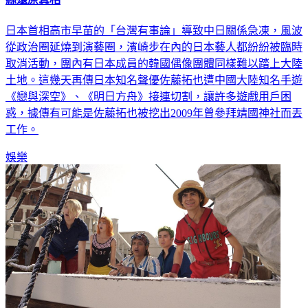
日本首相高市早苗的「台灣有事論」導致中日關係急凍，風波
從政治圈延燒到演藝圈，濱崎步在內的日本藝人都紛紛被臨時
取消活動，團內有日本成員的韓國偶像團體同樣難以踏上大陸
土地。這幾天再傳日本知名聲優佐藤拓也遭中國大陸知名手遊
《戀與深空》、《明日方舟》接連切割，讓許多遊戲用戶困
惑，據傳有可能是佐藤拓也被挖出2009年曾參拜靖國神社而丟
工作。
娛樂