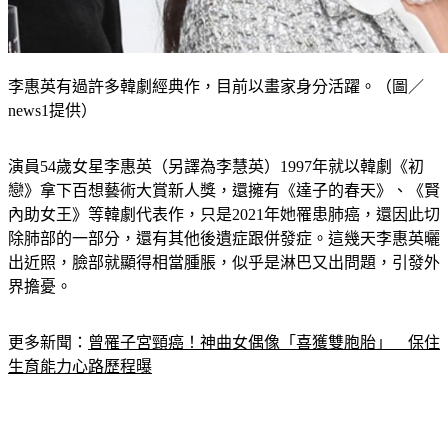
李惠英有過許多韓劇經典作，目前以畫家身分活躍。（圖／
news1提供）
演員54歲女星李惠英（另譯為李慧英）1997年就以韓劇《初
戀》拿下百想藝術大賞新人獎，還擁有《達子的春天》、《賢
內助女王》等韓劇代表作，只是2021年她罹患肺癌，還因此切
除肺部的一部分，還有其他後遺症跟併發症。這幾天李惠英曬
出近照，臉部就顯得相當腫脹，似乎是淋巴又出問題，引發外
界擔憂。
更多新聞：
曾罹子宮頸癌！神曲女偶像「喜獲雙胞胎」　保住
生育能力心路歷程曝