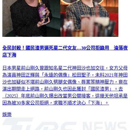
全民封殺！國民渣男逼死星二代女友…30公司拒錄用 淪落夜
店下海
日本男星前山剛久曾跟知名星二代神田沙也加交往，女方父母
為演員神田正輝與「永遠的偶像」松田聖子，未料2021年神田
沙也加疑似不堪前山剛久劈腿女偶像、辱罵等精神壓力，竟在
演出期間走上絕路，前山剛久也因此獲封「國民渣男」。去
（2025）年底前山剛久爆出改當男公關接客，這幾天他坦承是
因為被30多家公司拒絕，求職不順才決心「下海」。
娛樂