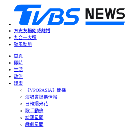
方志友楊銘威離婚
九合一大選
颱風動態
首頁
即時
生活
政治
娛樂
《VPOPASIA》開播
演唱會搶票情報
日韓爆米花
歌手動態
綜藝星聞
戲劇星聞