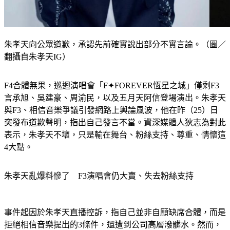
朱孝天向公眾道歉，承認先前確實說出部分不實言論。（圖／
翻攝自朱孝天IG）
F4合體無果，巡迴演唱會「F✦FOREVER恆星之城」僅剩F3
言承旭、吳建豪、周渝民，以及五月天阿信登場演出。朱孝天
與F3、相信音樂爭議引發網路上輿論風波，他在昨（25）日
突發布道歉聲明，指出自己發言不當。資深媒體人狄志為對此
表示，朱孝天不壞，只是輸在舞台、粉絲支持、尊重、情懷這
4大點。
朱孝天亂爆料慘了　F3演唱會仍大賣、失去粉絲支持
事件起因於朱孝天直播控訴，指自己並非自願缺席合體，而是
拒絕相信音樂提出的3條件，還遭到公司高層潑髒水。然而，