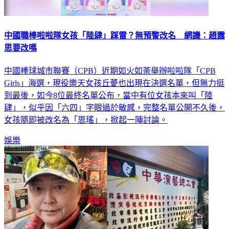
中國職棒啦啦隊女孩「陸肆」踩雷？無預警改名 網譏：趙露
思要改嗎
中國棒球城市聯賽（CPB）近期如火如荼舉辦啦啦隊「CPB
Girls」海選，現役樂天女孩丘薆也出現在決選名單，但無力挺
到最後，如今8位最終名單公布，當中有位女孩本來叫「陸
肆」，似乎因「六四」字眼過於敏感，完整名單公開不久後，
女孩隨即被改名為「思瑤」，掀起一陣討論。
娛樂