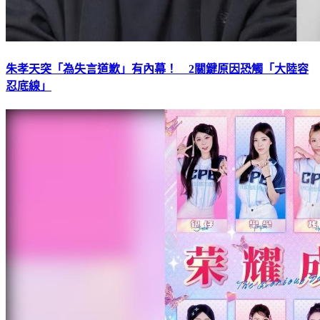
朱孝天突「為失言道歉」有內幕！ 2關鍵原因恐觸「大陸容
忍底線」