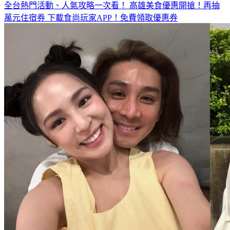
全台熱門活動、人氣攻略一次看！
高雄美食優惠開搶！再抽
萬元住宿券
下載食尚玩家APP！免費領取優惠券