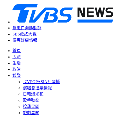
颱風白海豚動態
SBS歌謠大戰
優惠好康情報
首頁
即時
生活
政治
娛樂
《VPOPASIA》開播
演唱會搶票情報
日韓爆米花
歌手動態
綜藝星聞
戲劇星聞