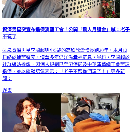
資深男星突宣布退保演藝工會！公開「驚人月退金」喊：老子
不玩了
61歲資深男星李國超與小5歲的高欣欣愛情長跑20年，本月12
日終於補辦婚宴，情牽多年仍洋溢幸福氣息，豈料，李國超於
社群網站透露，因個人規劃已至勞保局及中華演藝總工會辦理
退保，並以幽默語氣表示：「老子不跟你們玩了！」更多新
聞：
娛樂