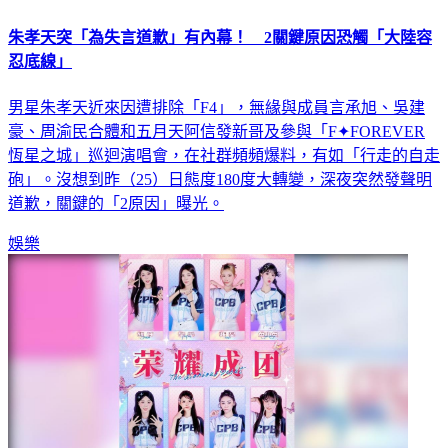
朱孝天突「為失言道歉」有內幕！ 2關鍵原因恐觸「大陸容
忍底線」
男星朱孝天近來因遭排除「F4」，無緣與成員言承旭、吳建
豪、周渝民合體和五月天阿信發新哥及參與「F✦FOREVER
恆星之城」巡迴演唱會，在社群頻頻爆料，有如「行走的自走
砲」。沒想到昨（25）日態度180度大轉變，深夜突然發聲明
道歉，關鍵的「2原因」曝光。
娛樂