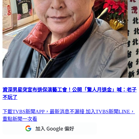
資深男星突宣布退保演藝工會！公開「驚人月退金」喊：老子
不玩了
下載TVBS新聞APP，最新消息不漏接
加入TVBS新聞LINE，
重點新聞一次看