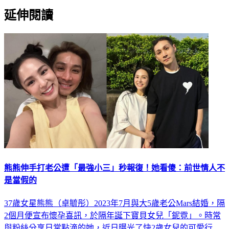
延伸閱讀
熊熊伸手打老公遭「最強小三」秒報復！她看傻：前世情人不
是當假的
37歲女星熊熊（卓毓彤）2023年7月與大5歲老公Mars結婚，隔
2個月便宣布懷孕喜訊，於隔年誕下寶貝女兒「鈮霓」。時常
與粉絲分享日常點滴的她，近日曝光了快2歲女兒的可愛行