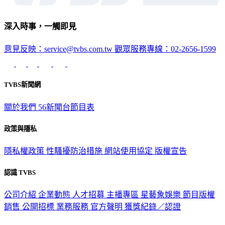
深入時事，一觸即見
意見反映：service@tvbs.com.tw
觀眾服務專線：02-2656-1599
TVBS新聞網
關於我們
56新聞台節目表
政策與隱私
隱私權政策
性騷擾防治措施
網站使用協定
版權宣告
認識 TVBS
公司介紹
企業動態
人才招募
主播專區
星藝象娛樂
節目版權
銷售
公開招標
業務服務
官方聲明
獲獎紀錄／認證