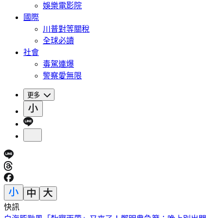
娛樂電影院
國際
川普對等關稅
全球必讀
社會
毒駕連爆
警察愛無限
更多
快訊