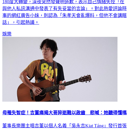
180度大轉變，深夜突然發聲明道歉，表示自己情緒失控「在
與他人私訊溝通中發表了有失妥當的言論」。對此熱愛評論時
事的網紅廣告小妹，則認為「朱孝天會亂爆料，但他不會講瞎
話」，引起熱議。
娛樂
母罹失智症！吉董痛揭大哥猝逝難以啟齒 悲喊：她聽得懂嗎
董事長樂團主唱吉董以個人名義「吳永吉Kiat Táng」發行首張