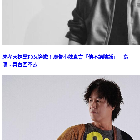
朱孝天抹黑F3又道歉！廣告小妹直言「他不講瞎話」 哀
嘆：舞台回不去