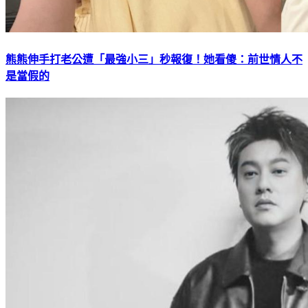
熊熊伸手打老公遭「最強小三」秒報復！她看傻：前世情人不
是當假的