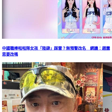
中國職棒啦啦隊女孩「陸肆」踩雷？無預警改名 網譏：趙露
思要改嗎