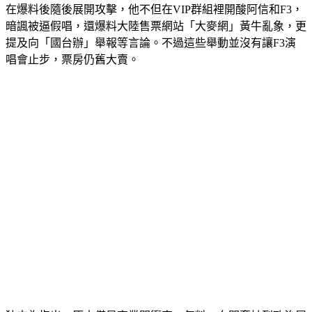
在爆料後隨後展開攻擊，他不但在VIP群組裡開酸阿信和F3，
暗諷被逼假唱，還爆料大陸售票網站「大麥網」黃牛亂象，更
提及向「國台辦」舉報等言論。不過這些舉動並沒有讓F3演
唱會止步，票房仍舊大賣。