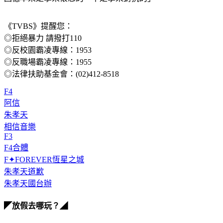
《TVBS》提醒您：
◎拒絕暴力 請撥打110
◎反校園霸凌專線：1953
◎反職場霸凌專線：1955
◎法律扶助基金會：(02)412-8518
F4
阿信
朱孝天
相信音樂
F3
F4合體
F✦FOREVER恆星之城
朱孝天道歉
朱孝天國台辦
◤放假去哪玩？◢