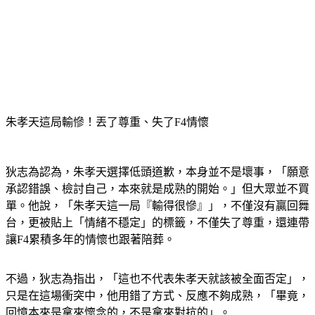
朱孝天這局輸慘！丟了尊重、失了F4情懷
狄志為認為，朱孝天選擇低頭道歉，本身並不是壞事，「願意
承認錯誤、檢討自己，本來就是成熟的開始。」但大眾並不買
單。他說，「朱孝天這一局『輸得很慘』」，不僅沒有贏回舞
台，更被貼上「情緒不穩定」的標籤，不僅失了尊重，還連帶
讓F4累積多年的情懷也跟著陪葬。
不過，狄志為指出，「這也不代表朱孝天就該被全面否定」，
只是在這場衝突中，他用錯了方式、反應不夠成熟，「畢竟，
回憶本來是拿來懷念的，不是拿來對抗的」。