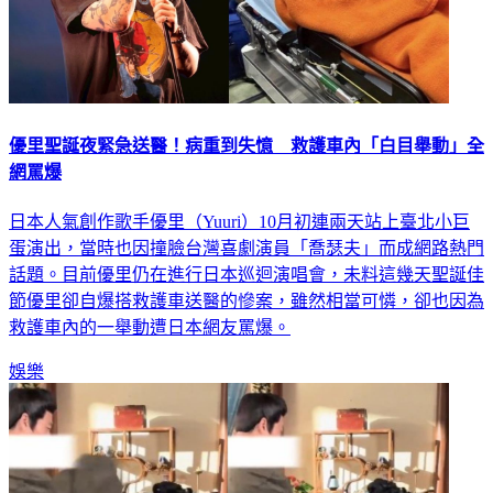
優里聖誕夜緊急送醫！病重到失憶 救護車內「白目舉動」全
網罵爆
日本人氣創作歌手優里（Yuuri）10月初連兩天站上臺北小巨
蛋演出，當時也因撞臉台灣喜劇演員「喬瑟夫」而成網路熱門
話題。目前優里仍在進行日本巡迴演唱會，未料這幾天聖誕佳
節優里卻自爆搭救護車送醫的慘案，雖然相當可憐，卻也因為
救護車內的一舉動遭日本網友罵爆。
娛樂