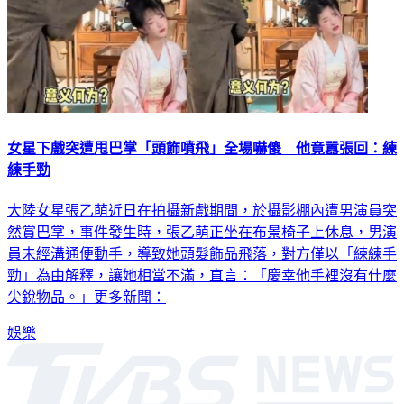
女星下戲突遭甩巴掌「頭飾噴飛」全場嚇傻 他竟囂張回：練
練手勁
大陸女星張乙萌近日在拍攝新戲期間，於攝影棚內遭男演員突
然賞巴掌，事件發生時，張乙萌正坐在布景椅子上休息，男演
員未經溝通便動手，導致她頭髮飾品飛落，對方僅以「練練手
勁」為由解釋，讓她相當不滿，直言：「慶幸他手裡沒有什麼
尖銳物品。」更多新聞：
娛樂