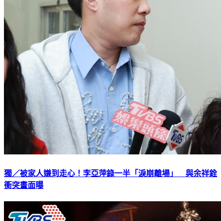
獨／被家人嫌到走心！李亞萍錄一半「淚崩離場」 與余祥銓
衝突畫面曝