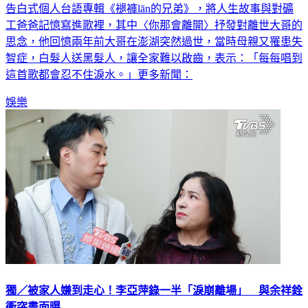
告白式個人台語專輯《褪褲lān的兄弟》，將人生故事與對礦
工爸爸記憶寫進歌裡，其中〈你那會離開〉抒發對離世大哥的
思念，他回憶兩年前大哥在澎湖突然過世，當時母親又罹患失
智症，白髮人送黑髮人，讓全家難以啟齒，表示：「每每唱到
這首歌都會忍不住淚水。」更多新聞：
娛樂
獨／被家人嫌到走心！李亞萍錄一半「淚崩離場」 與余祥銓
衝突畫面曝