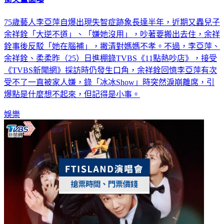
75歲藝人李亞萍自爆出現失智症跡象長達半年，近期又轟兒子
余祥銓「大逆不道」、「嫌她沒用」，吵著要搬出去住，余祥
銓事後反駁「她在腦補」，撇清對媽媽不孝。不過，李亞萍、
余祥銓、柔柔昨（25）日進棚錄TVBS《11點熱吵店》，接受
《TVBS新聞網》採訪時仍發生口角，余祥銓回憶李亞萍有次
受不了一直被家人嫌，錄「冰冰Show」時突然淚崩離席，引
爆點是什麼想不起來，但記得是小事。
娛樂