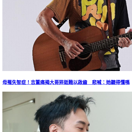
母罹失智症！吉董痛揭大哥猝逝難以啟齒 悲喊：她聽得懂嗎