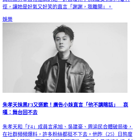
徑，讓她是好氣又好笑的直言「謝謝，我離開」。
娛樂
朱孝天抹黑F3又道歉！廣告小妹直言「他不講瞎話」 哀
嘆：舞台回不去
朱孝天和「F4」成員言承旭、吳建豪、周渝民合體破局後，
在社群頻頻爆料，許多粉絲都挺不下去。他昨（25）日態度