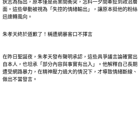
狄志為指出，原本僅是商業間衝突，怎料一夕間牽扯到政治層
面。這些舉動被視為「失控的情緒輸出」，讓原本挺他的粉絲
迅速轉風向。
朱孝天終於道歉了！稱遭網暴害口不擇言
在昨日聖誕夜，朱孝天發布聲明承認，這些具爭議言論確實出
自本人，也坦承「部分內容與事實有出入」。他解釋自己長期
遭受網路暴力，在精神壓力過大的情況下，才導致情緒斷線、
做出不當發言。