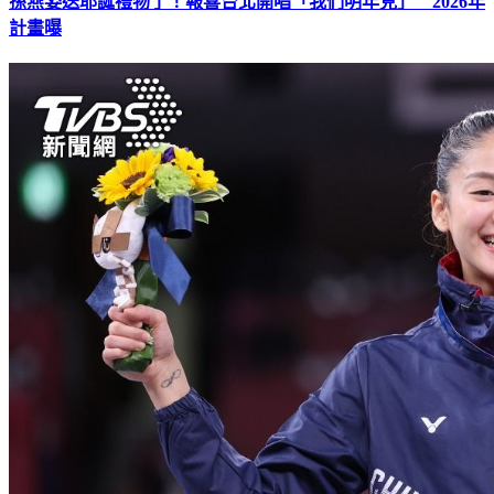
孫燕姿送耶誕禮物了！報喜台北開唱「我們明年見」 2026年
計畫曝