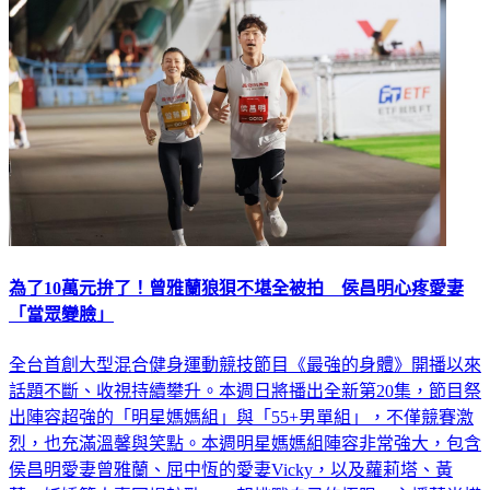
為了10萬元拚了！曾雅蘭狼狽不堪全被拍 侯昌明心疼愛妻
「當眾變臉」
全台首創大型混合健身運動競技節目《最強的身體》開播以來
話題不斷、收視持續攀升。本週日將播出全新第20集，節目祭
出陣容超強的「明星媽媽組」與「55+男單組」，不僅競賽激
烈，也充滿溫馨與笑點。本週明星媽媽組陣容非常強大，包含
侯昌明愛妻曾雅蘭、屈中恆的愛妻Vicky，以及蘿莉塔、黃