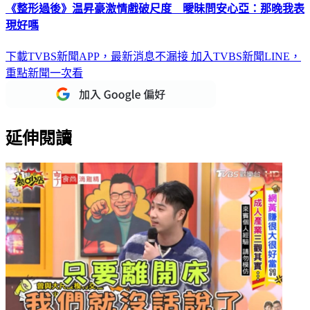
《整形過後》温昇豪激情戲破尺度 曖昧問安心亞：那晚我表
現好嗎
下載TVBS新聞APP，最新消息不漏接
加入TVBS新聞LINE，
重點新聞一次看
延伸閱讀