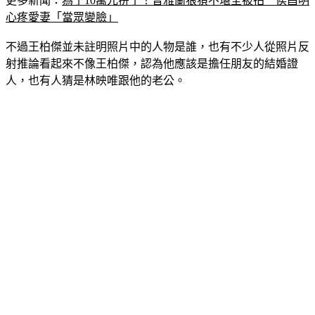
更多新聞：
為了10萬元拚了！曾雅蘭狼狽不堪全被拍　侯昌明
心疼愛妻「當眾變臉」
不過王柏傑並未註明照片中的人物是誰，也有不少人從照片反
射推論看起來不像王柏傑，認為他應該是擔任朋友的結婚證
人，也有人猜是林映唯跟他的老公。