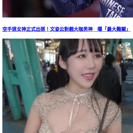
空手道女神正式出道！文姿云對戲大咖男神 曝「最大難關」