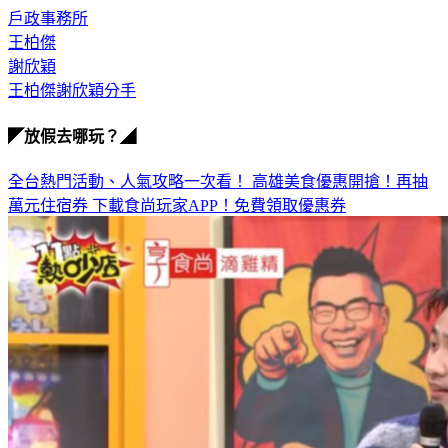
戶政事務所
王柏傑
謝欣穎
王柏傑謝欣穎分手
◤放假去哪玩？◢
全台熱門活動、人氣攻略一次看！
高雄美食優惠開搶！再抽
萬元住宿券
下載食尚玩家APP！免費領取優惠券