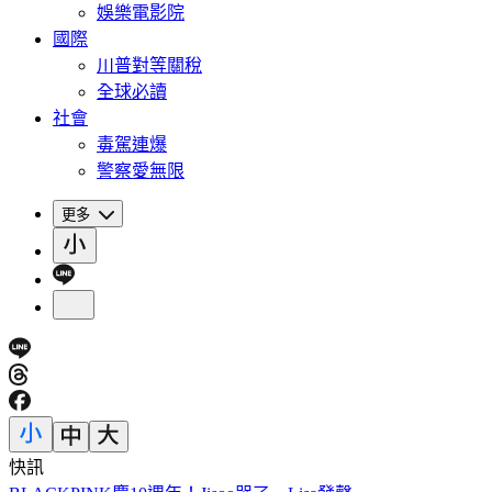
娛樂電影院
國際
川普對等關稅
全球必讀
社會
毒駕連爆
警察愛無限
更多
快訊