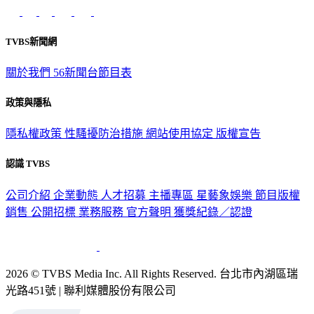
TVBS新聞網
關於我們
56新聞台節目表
政策與隱私
隱私權政策
性騷擾防治措施
網站使用協定
版權宣告
認識 TVBS
公司介紹
企業動態
人才招募
主播專區
星藝象娛樂
節目版權
銷售
公開招標
業務服務
官方聲明
獲獎紀錄／認證
2026 © TVBS Media Inc. All Rights Reserved. 台北市內湖區瑞
光路451號 | 聯利媒體股份有限公司