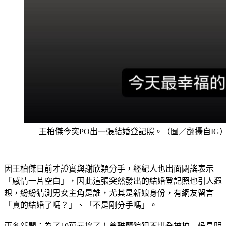
王柏傑今突PO出一張結婚登記照。（圖／翻攝自IG
因王柏傑日前才證實與謝欣穎分手，經紀人也出面闢謠表示
「感情一片空白」，因此這張突然發出的結婚登記照也引人遐
想，紛紛猜測男女主角是誰，尤其是新娘身份，有網友留言
「真的結婚了嗎？」、「不是剛分手嗎」。