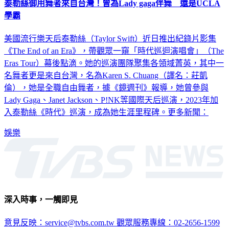
泰勒絲御用舞者來自台灣！曾為Lady gaga伴舞 還是UCLA
學霸
美國流行樂天后泰勒絲（Taylor Swift）近日推出紀錄片影集
《The End of an Era》，帶觀眾一窺「時代巡迴演唱會」（The
Eras Tour）幕後點滴。她的巡演團隊聚集各領域菁英，其中一
名舞者更是來自台灣，名為Karen S. Chuang（譯名：莊凱
倫），她是全職自由舞者，據《鏡週刊》報導，她曾參與
Lady Gaga、Janet Jackson、P!NK等國際天后巡演，2023年加
入泰勒絲《時代》巡演，成為她生涯里程碑。更多新聞：
娛樂
深入時事，一觸即見
意見反映：service@tvbs.com.tw
觀眾服務專線：02-2656-1599