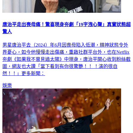
唐治平走出喪母痛！驚喜現身夯劇「19字洩心聲」真實狀態超
驚人
男星唐治平去（2024）年6月因喪母陷入低潮，精神狀態令外
界憂心，如今他慢慢走出傷痛，重啟社群平台外，也在Netflix
夯劇《如果我不曾見過太陽》中現身，唐治平開心收到粉絲截
圖，網友也大讚「當下看到有你很驚艷！！ ！演的很自
然！！」更多新聞：
娛樂