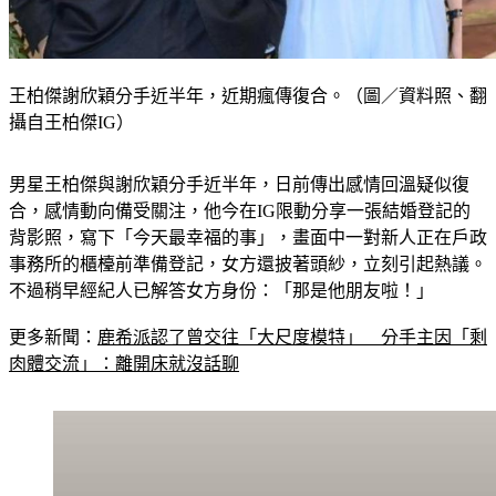
王柏傑謝欣穎分手近半年，近期瘋傳復合。（圖／資料照、翻
攝自王柏傑IG）
男星王柏傑與謝欣穎分手近半年，日前傳出感情回溫疑似復
合，感情動向備受關注，他今在IG限動分享一張結婚登記的
背影照，寫下「今天最幸福的事」，畫面中一對新人正在戶政
事務所的櫃檯前準備登記，女方還披著頭紗，立刻引起熱議。
不過稍早經紀人已解答女方身份：「那是他朋友啦！」
更多新聞：
鹿希派認了曾交往「大尺度模特」　分手主因「剩
肉體交流」：離開床就沒話聊