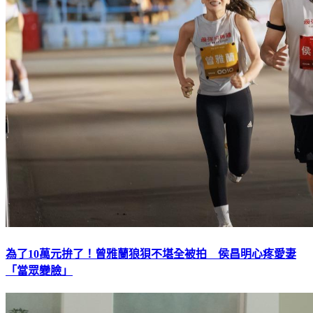
為了10萬元拚了！曾雅蘭狼狽不堪全被拍 侯昌明心疼愛妻
「當眾變臉」