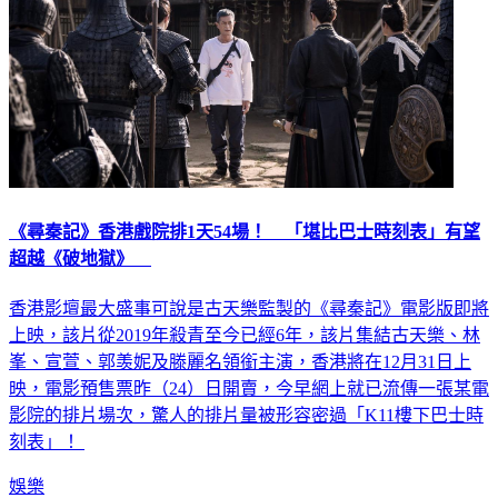
《尋秦記》香港戲院排1天54場！ 「堪比巴士時刻表」有望
超越《破地獄》
香港影壇最大盛事可說是古天樂監製的《尋秦記》電影版即將
上映，該片從2019年殺青至今已經6年，該片集結古天樂、林
峯、宣萱、郭羡妮及滕麗名領銜主演，香港將在12月31日上
映，電影預售票昨（24）日開賣，今早網上就已流傳一張某電
影院的排片場次，驚人的排片量被形容密過「K11樓下巴士時
刻表」！
娛樂