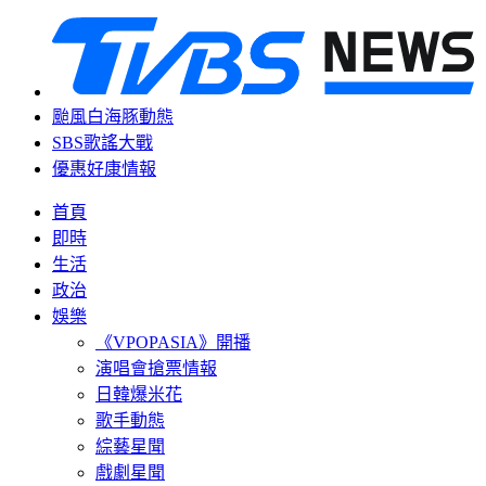
颱風白海豚動態
SBS歌謠大戰
優惠好康情報
首頁
即時
生活
政治
娛樂
《VPOPASIA》開播
演唱會搶票情報
日韓爆米花
歌手動態
綜藝星聞
戲劇星聞