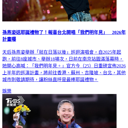
孫燕姿送耶誕禮物了！報喜台北開唱「我們明年見」 2026年
計畫曝
天后孫燕姿舉辦「就在日落以後」巡迴演唱會，自2025年起
跑，前往8座城市、舉辦18場次，日前在南京站圓滿落幕時，
她開心高喊：「我們明年見。」官方今（25）日重磅宣佈2026
上半年的巡演計畫，將前往香港、蘇州、吉隆坡、台北，其他
城市則敬請期待，讓粉絲直呼是最棒耶誕禮物。
娛樂