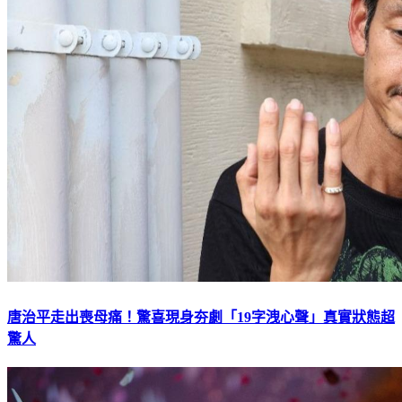
唐治平走出喪母痛！驚喜現身夯劇「19字洩心聲」真實狀態超
驚人