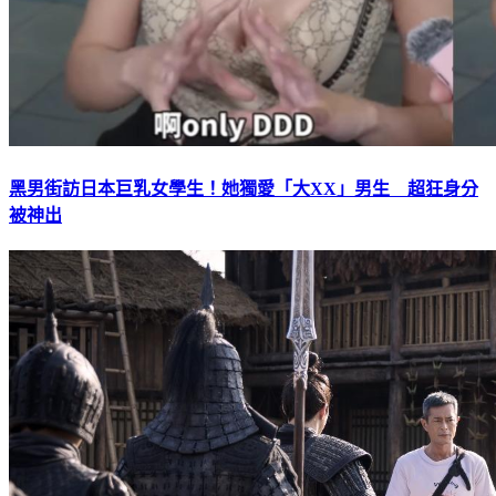
黑男街訪日本巨乳女學生！她獨愛「大XX」男生 超狂身分
被神出