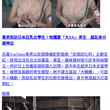
黑男街訪日本巨乳女學生！她獨愛「大XX」男生 超狂身分
被神出
百萬YouTuber黑男以街頭隨機配對遊戲「街頭邱比特」企劃走
紅，經常出沒在台北信義區、東區，趣味題材吸引許多粉絲關
注。他近日上信義街頭抓路人訪問，其中有名超兇日本女留學
生，被問及喜歡的男生類型，她不諱言直說「大鵰雕」，引起
不小騷動，而該名女學生的社群也被搜出，身分竟是超大尺度
網紅。
娛樂