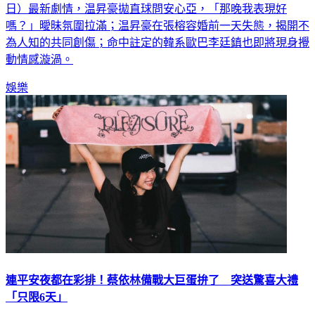
日）最新劇情，温昇豪拋直球問安心亞，「那晚我表現好
嗎？」曖昧氛圍拉滿；温昇豪在張榕容婚前一天失態，揭開不
為人知的共同創傷；命中註定的韓系歐巴李廷鎮也即將現身攪
動情感漩渦。
娛樂
連平安夜都在彩排！蔡依林備戰大巨蛋拚了 突送驚喜大禮
「只限6天」