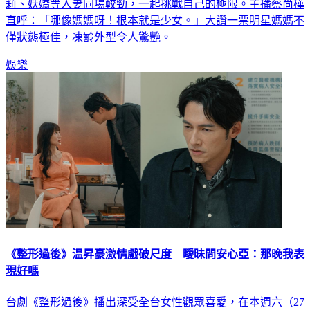
莉、妖嬌等人妻同場較勁，一起挑戰自己的極限。主播蔡尚樺
直呼：「哪像媽媽呀！根本就是少女。」大讚一票明星媽媽不
僅狀態極佳，凍齡外型令人驚艷。
娛樂
《整形過後》温昇豪激情戲破尺度 曖昧問安心亞：那晚我表
現好嗎
台劇《整形過後》播出深受全台女性觀眾喜愛，在本週六（27