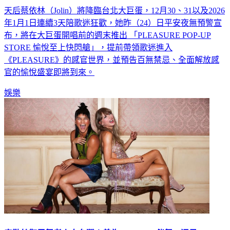
天后蔡依林（Jolin）將降臨台北大巨蛋，12月30、31以及2026
年1月1日連續3天陪歌迷狂歡，她昨（24）日平安夜無預警宣
布，將在大巨蛋開唱前的週末推出 「PLEASURE POP-UP
STORE 愉悅至上快閃艙」，提前帶領歌迷進入
《PLEASURE》的感官世界，並預告百無禁忌、全面解放感
官的愉悅盛宴即將到來。
娛樂