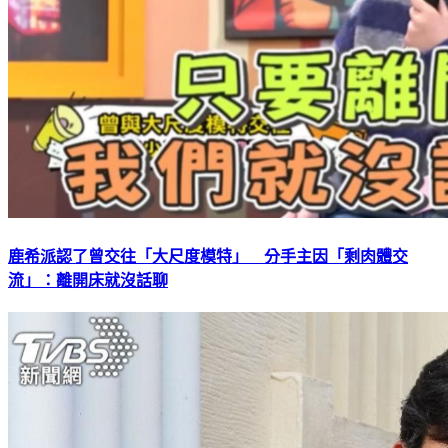
鹿希派認了曾交往「大尺度模特」 分手主因「剩肉體交
流」：離開床就沒話聊