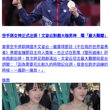
空手道女神正式出道！文姿云對戲大咖男神 曝「最大難關」
東奧空手道銅牌國手文姿云，繼實境節目《不在我的世界當勇
者》勇闖金鐘節目主持人獎後，也正式在影集《整形過後》迎
來戲劇出道。首次跨足戲劇演出，文姿云坦言最大難關就是台
詞關：「因為需要花比較久的時間記台詞，我會在跑步訓練的
時候，一邊跑一邊背。」
娛樂