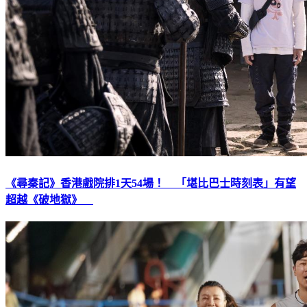
《尋秦記》香港戲院排1天54場！ 「堪比巴士時刻表」有望
超越《破地獄》