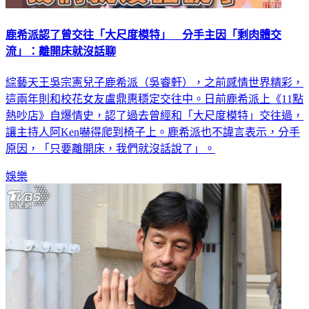
鹿希派認了曾交往「大尺度模特」 分手主因「剩肉體交
流」：離開床就沒話聊
綜藝天王吳宗憲兒子鹿希派（吳睿軒），之前感情世界精彩，
這兩年則和校花女友盧鼎惠穩定交往中。日前鹿希派上《11點
熱吵店》自爆情史，認了過去曾經和「大尺度模特」交往過，
讓主持人阿Ken嚇得爬到椅子上。鹿希派也不諱言表示，分手
原因，「只要離開床，我們就沒話說了」。
娛樂