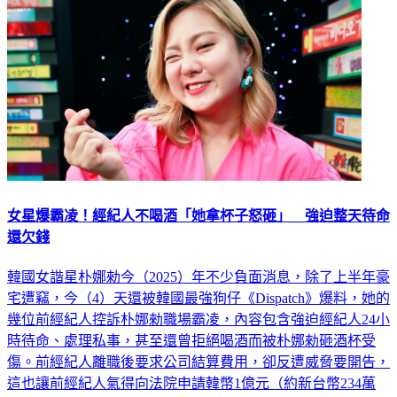
女星爆霸凌！經紀人不喝酒「她拿杯子怒砸」 強迫整天待命
還欠錢
韓國女諧星朴娜勑今（2025）年不少負面消息，除了上半年豪
宅遭竊，今（4）天還被韓國最強狗仔《Dispatch》爆料，她的
幾位前經紀人控訴朴娜勑職場霸凌，內容包含強迫經紀人24小
時待命、處理私事，甚至還曾拒絕喝酒而被朴娜勑砸酒杯受
傷。前經紀人離職後要求公司結算費用，卻反遭威脅要開告，
這也讓前經紀人氣得向法院申請韓幣1億元（約新台幣234萬
元）的不動產扣押求償。