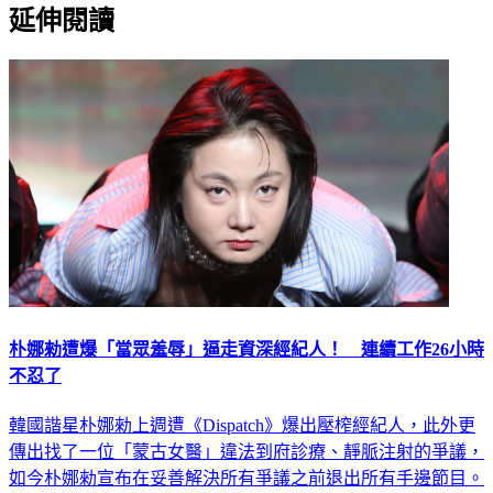
朴娜勑遭爆「當眾羞辱」逼走資深經紀人！ 連續工作26小時
不忍了
韓國諧星朴娜勑上週遭《Dispatch》爆出壓榨經紀人，此外更
傳出找了一位「蒙古女醫」違法到府診療、靜脈注射的爭議，
如今朴娜勑宣布在妥善解決所有爭議之前退出所有手邊節目。
然而昨（8）天娛樂名嘴李鎮浩發影片加碼爆料，稱兩位經紀