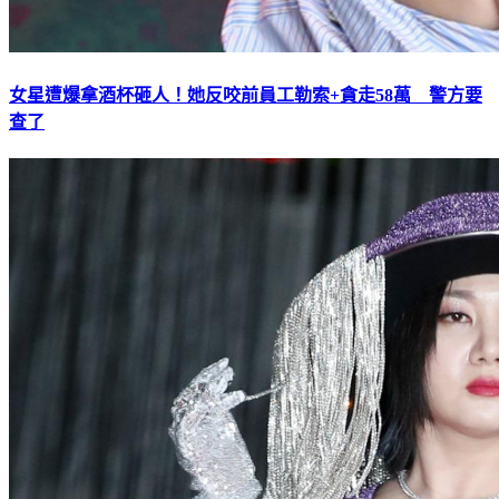
女星遭爆拿酒杯砸人！她反咬前員工勒索+貪走58萬 警方要
查了