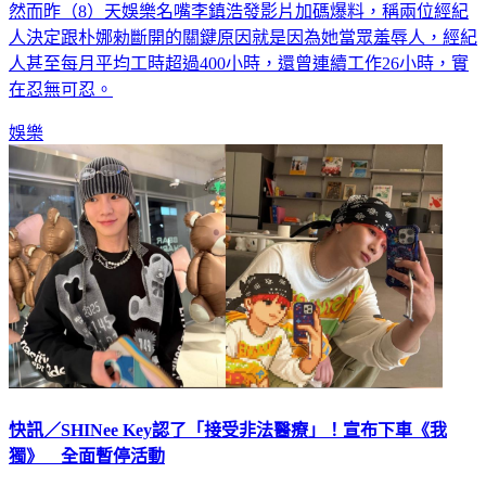
人決定跟朴娜勑斷開的關鍵原因就是因為她當眾羞辱人，經紀
人甚至每月平均工時超過400小時，還曾連續工作26小時，實
在忍無可忍。
娛樂
快訊／SHINee Key認了「接受非法醫療」！宣布下車《我
獨》 全面暫停活動
南韓男團SHINee成員Key近期捲入非法醫療風波，傳出在自家