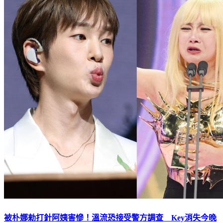
被朴娜勑打針阿姨害慘！溫流恐接受警方調查 Key消失今晚
《我獨》