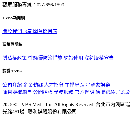
TVBS新聞網
關於我們
56新聞台節目表
政策與隱私
隱私權政策
性騷擾防治措施
網站使用協定
版權宣告
認識 TVBS
公司介紹
企業動態
人才招募
主播專區
星藝象娛樂
節目版權銷售
公開招標
業務服務
官方聲明
獲獎紀錄／認證
2026 © TVBS Media Inc. All Rights Reserved. 台北市內湖區瑞
光路451號 | 聯利媒體股份有限公司