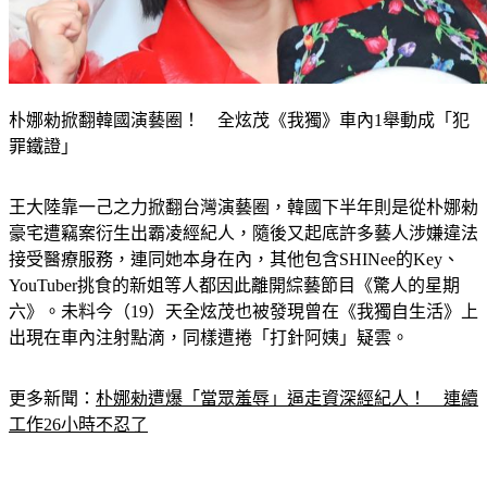
朴娜勑掀翻韓國演藝圈！ 全炫茂《我獨》車內1舉動成「犯
罪鐵證」
王大陸靠一己之力掀翻台灣演藝圈，韓國下半年則是從朴娜勑
豪宅遭竊案衍生出霸凌經紀人，隨後又起底許多藝人涉嫌違法
接受醫療服務，連同她本身在內，其他包含SHINee的Key、
YouTuber挑食的新姐等人都因此離開綜藝節目《驚人的星期
六》。未料今（19）天全炫茂也被發現曾在《我獨自生活》上
出現在車內注射點滴，同樣遭捲「打針阿姨」疑雲。
更多新聞：
朴娜勑遭爆「當眾羞辱」逼走資深經紀人！　連續
工作26小時不忍了