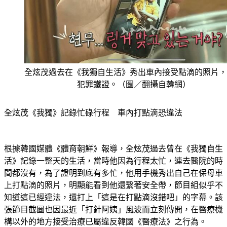
全炫茂過去在《我獨自生活》秀出車內接受點滴的照片，
犯罪鐵證。（圖／翻攝自韓網）
全炫茂《我獨》記錄忙碌行程　車內打點滴恐違法
根據韓國媒體《體育朝鮮》報導，全炫茂過去曾在《我獨自生
活》記錄一整天的生活，當時他因為行程太忙，連去醫院的時
間都沒有，為了證明到底有多忙，他用手機秀出自己在保母車
上打點滴的照片，明顯能看到他還繫著安全帶，節目組似乎不
知道這已經違法，還打上「這是在打點滴沒錯吧」的字幕。該
張節目截圖也因最近「打針阿姨」風波而立刻傳開，在醫療機
構以外的地方接受治療已屬違反韓國《醫療法》之行為。