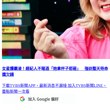
女星爆霸凌！經紀人不喝酒「她拿杯子怒砸」 強迫整天待命
還欠錢
下載TVBS新聞APP，最新消息不漏接
加入TVBS新聞LINE，
重點新聞一次看
延伸閱讀