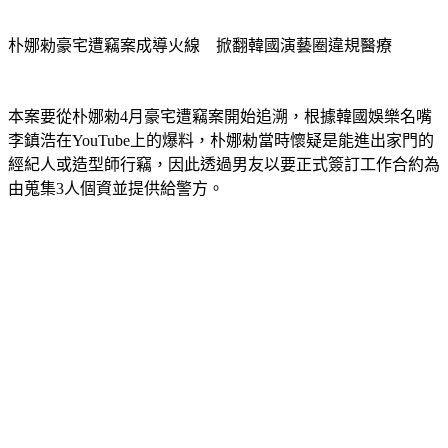
朴娜勑豪宅遭竊案成導火線　掀翻韓國演藝圈違規醫療
本案要從朴娜勑4月豪宅遭竊案開始追溯，根據韓國娛樂名嘴
李鎮浩在YouTube上的爆料，朴娜勑當時懷疑是能進出家門的
經紀人或造型師行竊，因此透過男友以要正式簽訂工作合約為
由蒐集3人個資並提供給警方。