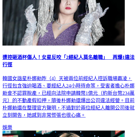
遭控砸酒杯傷人！女星反咬「2經紀人莫名離職」 再爆1違法
行徑
韓國女諧星朴娜勑昨（4）天被兩位前經紀人控訴職場霸凌，
行徑包含強迫喝酒、要經紀人24小時待命等，受害者擔心朴娜
勑會不認罪脫產，已經向法院申請韓幣1億元（約新台幣234萬
元）的不動產假扣押，隨後朴娜勑還爆出公司違法經營。目前
朴娜勑還在整理官方聲明，不過對於兩位經紀人離開公司後就
立刻開告，她感到非常慌張也很心痛。
娛樂