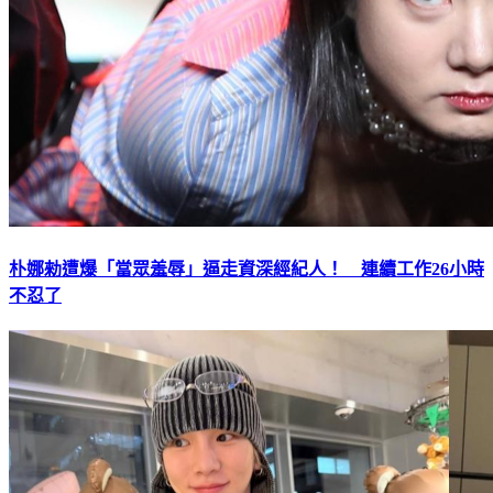
朴娜勑遭爆「當眾羞辱」逼走資深經紀人！ 連續工作26小時
不忍了