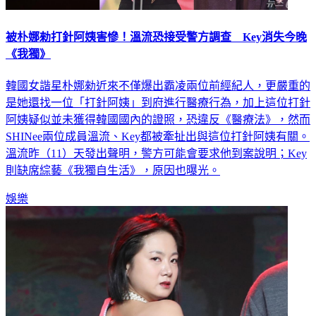
被朴娜勑打針阿姨害慘！溫流恐接受警方調查 Key消失今晚
《我獨》
韓國女諧星朴娜勑近來不僅爆出霸凌兩位前經紀人，更嚴重的
是她還找一位「打針阿姨」到府進行醫療行為，加上這位打針
阿姨疑似並未獲得韓國國內的證照，恐違反《醫療法》，然而
SHINee兩位成員溫流、Key都被牽扯出與這位打針阿姨有關。
溫流昨（11）天發出聲明，警方可能會要求他到案說明；Key
則缺席綜藝《我獨自生活》，原因也曝光。
娛樂