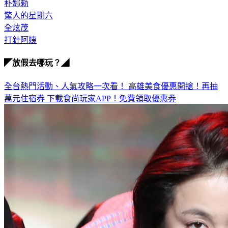
驚人的星期六
全炫茂
打針阿姨
◤放假去哪玩？◢
全台熱門活動、人氣攻略一次看！
高雄美食優惠開搶！再抽
萬元住宿券
下載食尚玩家APP！免費領取優惠券