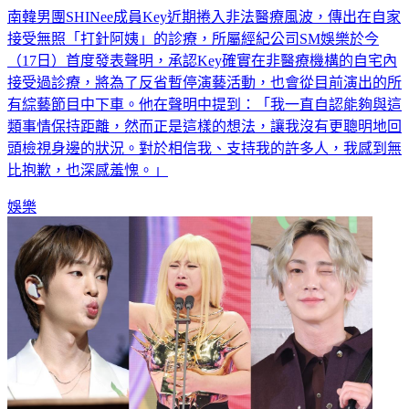
接受無照「打針阿姨」的診療，所屬經紀公司SM娛樂於今
（17日）首度發表聲明，承認Key確實在非醫療機構的自宅內
接受過診療，將為了反省暫停演藝活動，也會從目前演出的所
有綜藝節目中下車。他在聲明中提到：「我一直自認能夠與這
類事情保持距離，然而正是這樣的想法，讓我沒有更聰明地回
頭檢視身邊的狀況。對於相信我、支持我的許多人，我感到無
比抱歉，也深感羞愧。」
娛樂