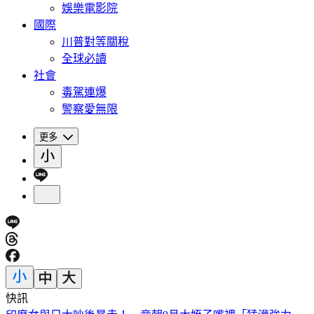
娛樂電影院
國際
川普對等關稅
全球必讀
社會
毒駕連爆
警察愛無限
更多
快訊