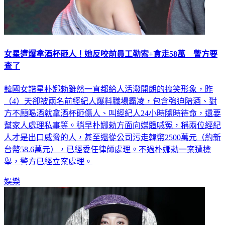
女星遭爆拿酒杯砸人！她反咬前員工勒索+貪走58萬 警方要
查了
韓國女諧星朴娜勑雖然一直都給人活潑開朗的搞笑形象，昨
（4）天卻被兩名前經紀人爆料職場霸凌，包含強迫陪酒、對
方不願喝酒就拿酒杯砸傷人、叫經紀人24小時隨時待命，還要
幫家人處理私事等。稍早朴娜勑方面向媒體喊冤，稱兩位經紀
人才是出口威脅的人，甚至還從公司污走韓幣2500萬元（約新
台幣58.6萬元），已經委任律師處理。不過朴娜勑一案遭檢
舉，警方已經立案處理。
娛樂