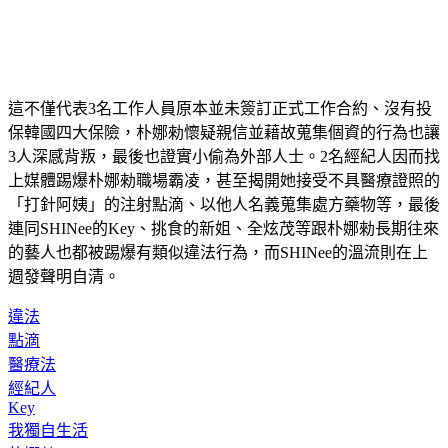
這不僅代表3名工作人員原本並未簽訂正式工作合約、沒有投
保韓國四大保險，朴娜勑懷疑親信並藉故蒐集個資的行為也讓
3人深感背叛，最後也證實小偷為外部人士。2名經紀人因而找
上媒體踢爆朴娜勑職場霸凌，甚至揭開她接受不具醫療證照的
「打針阿姨」的注射點滴、以他人名義蒐集處方藥物等，最後
連同SHINee的Key、挑食的新姐、全炫茂等跟朴娜勑長期往來
的藝人也都被踢爆有類似違法行為，而SHINee的溫流則在上
週發聲明自清。
違法
點滴
醫療法
經紀人
Key
我獨自生活
朴娜勑