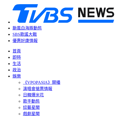
颱風白海豚動態
SBS歌謠大戰
優惠好康情報
首頁
即時
生活
政治
娛樂
《VPOPASIA》開播
演唱會搶票情報
日韓爆米花
歌手動態
綜藝星聞
戲劇星聞