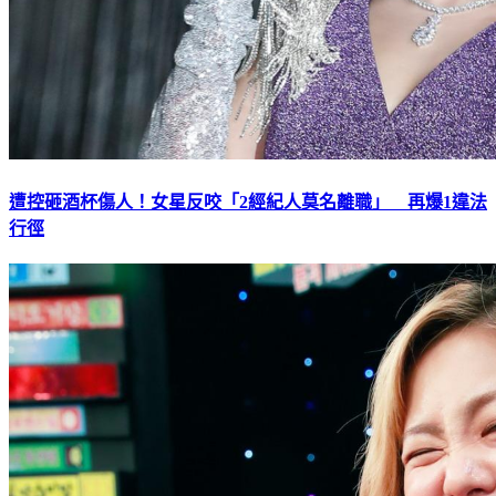
遭控砸酒杯傷人！女星反咬「2經紀人莫名離職」 再爆1違法
行徑