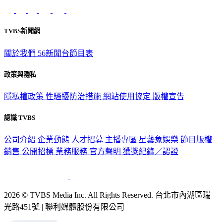
TVBS新聞網
關於我們
56新聞台節目表
政策與隱私
隱私權政策
性騷擾防治措施
網站使用協定
版權宣告
認識 TVBS
公司介紹
企業動態
人才招募
主播專區
星藝象娛樂
節目版權
銷售
公開招標
業務服務
官方聲明
獲獎紀錄／認證
2026 © TVBS Media Inc. All Rights Reserved. 台北市內湖區瑞
光路451號 | 聯利媒體股份有限公司