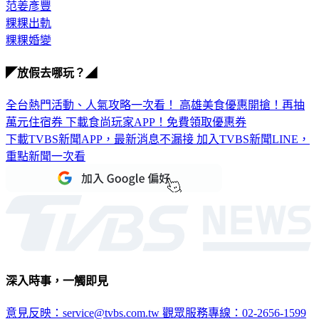
范姜彥豐
粿粿出軌
粿粿婚變
◤放假去哪玩？◢
全台熱門活動、人氣攻略一次看！
高雄美食優惠開搶！再抽
萬元住宿券
下載食尚玩家APP！免費領取優惠券
下載TVBS新聞APP，最新消息不漏接
加入TVBS新聞LINE，
重點新聞一次看
深入時事，一觸即見
意見反映：service@tvbs.com.tw
觀眾服務專線：02-2656-1599