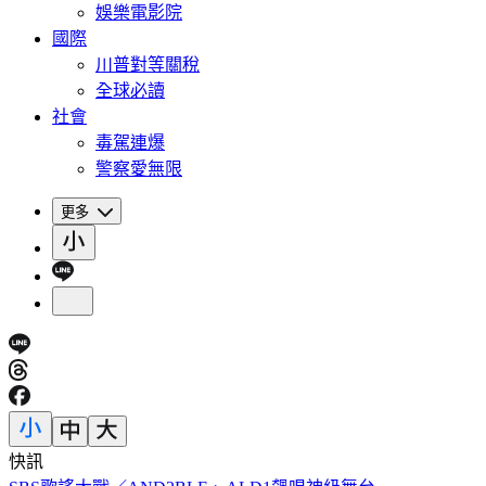
娛樂電影院
國際
川普對等關稅
全球必讀
社會
毒駕連爆
警察愛無限
更多
快訊