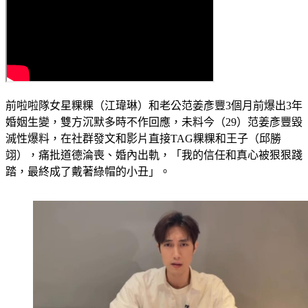
前啦啦隊女星粿粿（江瑋琳）和老公范姜彥豐3個月前爆出3年
婚姻生變，雙方沉默多時不作回應，未料今（29）范姜彥豐毀
滅性爆料，在社群發文和影片直接TAG粿粿和王子（邱勝
翊），痛批道德淪喪、婚內出軌，「我的信任和真心被狠狠踐
踏，最終成了戴著綠帽的小丑」。