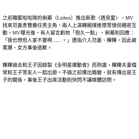
之前職籃啦啦隊的俐蓁（Lizhen）推出新歌〈遇見愛〉，MV
找來范姜彥豐擔任男主角，兩人上演轉圈撲進懷等情侶親密互
動，MV曝光後，有人留言虧她「抱久一點」，俐蓁則回應：
「我也想但人家不要啊……。」遭指介入范姜、粿粿，因此被
罵爆，女方事後道歉。
粿粿過去和王子因錄製《全明星運動會》而熟識，粿粿夫妻檔
常和王子等友人一起出遊。不過之前爆出婚變，就有傳出是王
子的關係，事後王子出席活動則快閃不讓媒體訪問。