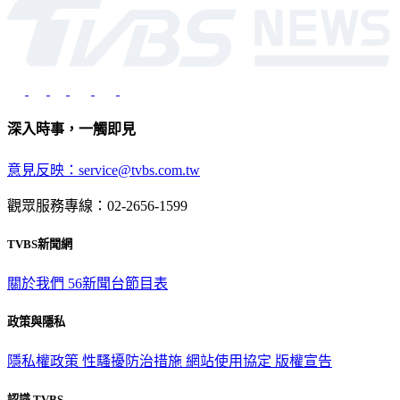
深入時事，一觸即見
意見反映：service@tvbs.com.tw
觀眾服務專線：02-2656-1599
TVBS新聞網
關於我們
56新聞台節目表
政策與隱私
隱私權政策
性騷擾防治措施
網站使用協定
版權宣告
認識 TVBS