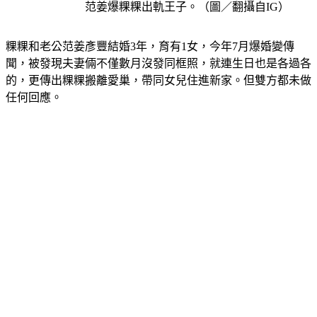
范姜爆粿粿出軌王子。（圖／翻攝自IG）
粿粿和老公范姜彥豐結婚3年，育有1女，今年7月爆婚變傳
聞，被發現夫妻倆不僅數月沒發同框照，就連生日也是各過各
的，更傳出粿粿搬離愛巢，帶同女兒住進新家。但雙方都未做
任何回應。