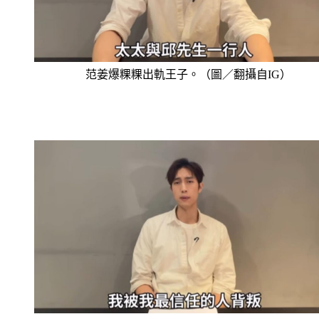
范姜爆粿粿出軌王子。（圖／翻攝自IG）