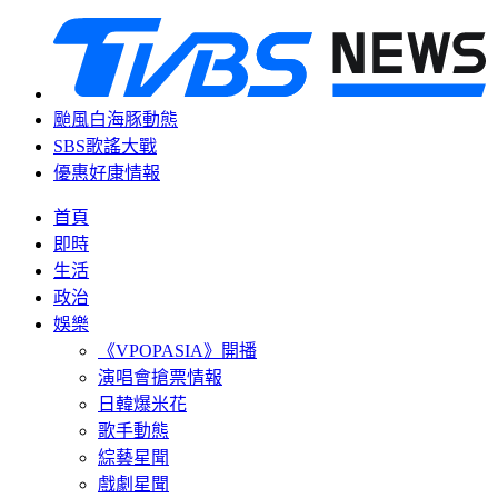
颱風白海豚動態
SBS歌謠大戰
優惠好康情報
首頁
即時
生活
政治
娛樂
《VPOPASIA》開播
演唱會搶票情報
日韓爆米花
歌手動態
綜藝星聞
戲劇星聞