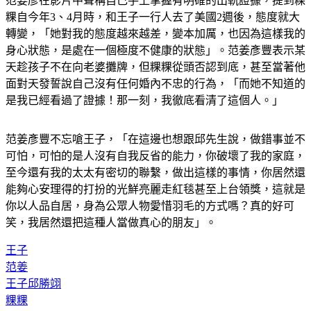
范姜彥在影片中聲稱自己手上掌握有明確的出軌證據，提到粿
粿自今年3、4月時，和王子一行人去了美國2週後，態度就大
轉變，「她對我的態度越來越差，變本加厲，也因為這樣我的
身心狀態，是處在一個極度不健康的狀態」。范姜彥豐表示某
天趁孩子不在向老婆攤牌，但粿粿從頭否認到底，甚至當著他
面對天發誓說自己沒有任何婚內不忠的行為，「而她不知道的
是我已經看過了證據！那一刻，我徹底看清了這個人。」
范姜彥豐不忘嗆王子，「在這邊也想跟邱先生說，做錯事並不
可怕，可怕的是人沒有自我反省的能力，你破壞了我的家庭，
至今還有我的太太有密切的聯繫，做出這樣的事情，你居然還
能夠心安理得的打扮的光鮮亮麗走紅毯甚至上台領獎，這就是
你以人品自居，身為公眾人物愛惜羽毛的方式嗎？真的好可
笑，我居然還把這種人當做真心的朋友」。
王子
范姜
王子邱勝翊
粿粿