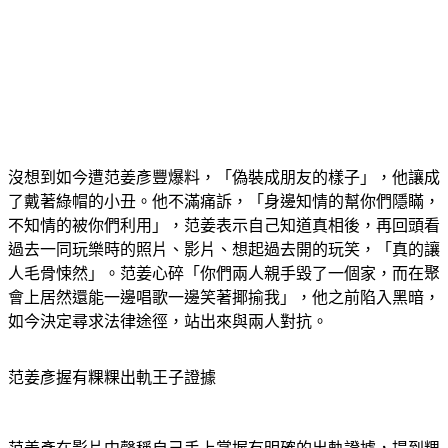
沒想到如今遭范姜彥豐爆料，「偽裝成朋友的樣子」，他讓成
了戴著綠帽的小丑。他不滿痛訴，「身邊知情的幫你們隱瞞，
不知情的被你們利用」，范姜表示自己知道真相後，再回頭看
過去一同玩樂時的照片、影片、想起過去開的玩笑，「真的讓
人毛骨悚然」。范姜心碎「你們兩人親手毀了一個家，而在聚
會上居然還能一邊唱歌一邊笑著揶揄我」，他之前陷入黑暗，
如今決定尋求法律途徑，站出來與兩人對抗。
范姜彥握有粿粿出軌王子證據