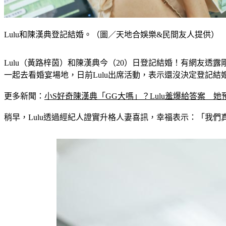
Lulu和陳漢典登記結婚。（圖／天地合娛樂&民間友人提供）
Lulu（黃路梓茵）和陳漢典今（20）日登記結婚！有網友透露
一起去看婚宴場地，日前Lulu出席活動，表示還沒決定登記
更多新聞：
小S好奇陳漢典「GG大嗎」？Lulu羞爆給答案　
稍早，Lulu透過經紀人證實升格人妻喜訊，幸福表示：「我