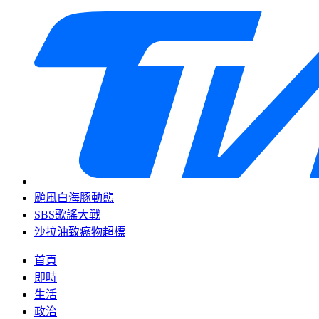
颱風白海豚動態
SBS歌謠大戰
沙拉油致癌物超標
首頁
即時
生活
政治