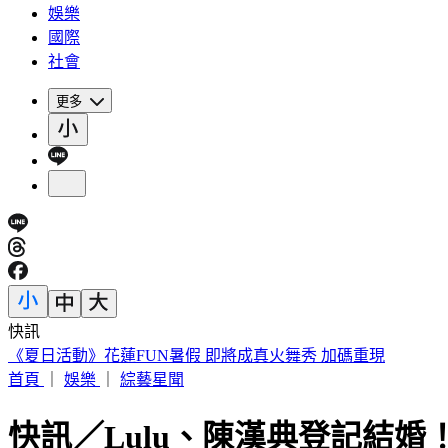
娛樂
國際
社會
更多
快訊
188萬《龍藏經》賣掉了！大戶不甩7折 店員爆「付現買原價
首頁
｜
娛樂
｜
綜藝星聞
快訊／Lulu、陳漢典登記結