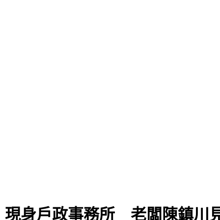
」
婚！現身戶政事務所 老闆陳鎮川