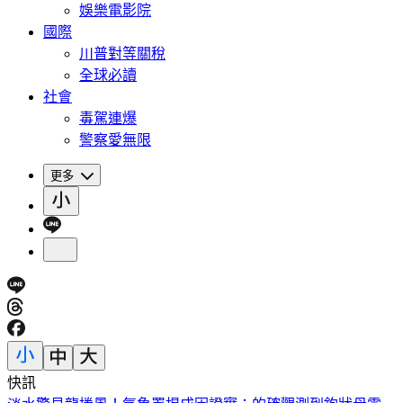
娛樂電影院
國際
川普對等關稅
全球必讀
社會
毒駕連爆
警察愛無限
更多
快訊