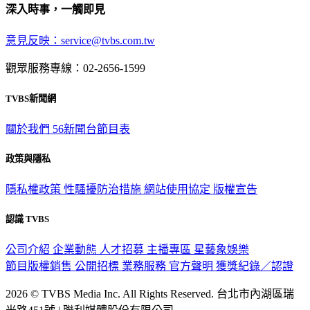
深入時事，一觸即見
意見反映：service@tvbs.com.tw
觀眾服務專線：02-2656-1599
TVBS新聞網
關於我們
56新聞台節目表
政策與隱私
隱私權政策
性騷擾防治措施
網站使用協定
版權宣告
認識 TVBS
公司介紹
企業動態
人才招募
主播專區
星藝象娛樂
節目版權銷售
公開招標
業務服務
官方聲明
獲獎紀錄／認證
2026 © TVBS Media Inc. All Rights Reserved. 台北市內湖區瑞