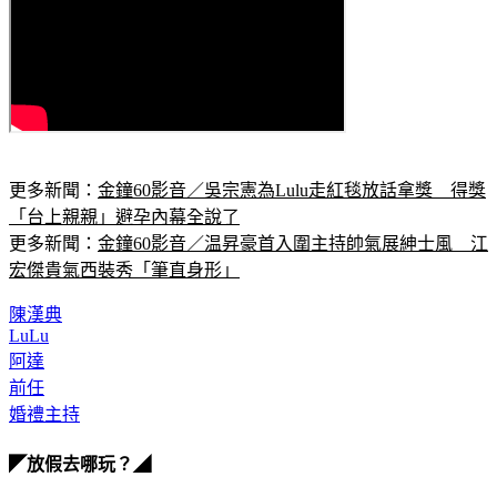
更多新聞：
金鐘60影音／吳宗憲為Lulu走紅毯放話拿獎　得獎
「台上親親」避孕內幕全說了
更多新聞：
金鐘60影音／温昇豪首入圍主持帥氣展紳士風　江
宏傑貴氣西裝秀「筆直身形」
陳漢典
LuLu
阿達
前任
婚禮主持
◤放假去哪玩？◢