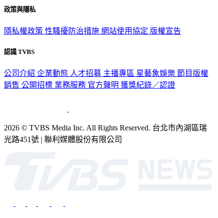
政策與隱私
隱私權政策
性騷擾防治措施
網站使用協定
版權宣告
認識 TVBS
公司介紹
企業動態
人才招募
主播專區
星藝象娛樂
節目版權
銷售
公開招標
業務服務
官方聲明
獲獎紀錄／認證
2026 © TVBS Media Inc. All Rights Reserved. 台北市內湖區瑞
光路451號 | 聯利媒體股份有限公司