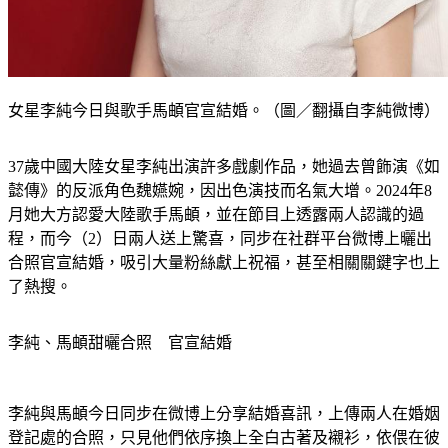
女星李純今日與歌手馬頔官宣結婚。（圖／翻攝自李純微博）
37歲中國大陸女星李純出演許多戲劇作品，她過去曾飾演《如
懿傳》的反派角色魏嬿婉，因出色演技而名氣大增。2024年8
月她大方認愛大陸歌手馬頔，並在節目上透露兩人認識的過
程，而今（2）日兩人送上驚喜，同步在社群平台微博上曬出
合照官宣結婚，吸引大量粉絲獻上祝福，甚至相關關鍵字也上
了熱搜。
李純、馬頔甜曬合照　官宣結婚
李純與馬頔今日同步在微博上分享結婚喜訊，上傳兩人在婚姻
登記處的合照，只見他們依序換上全白古著及襯衫，依偎在彼
此身旁，露出燦爛笑容。另外，他們也大方曬出手拿大陸結婚