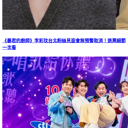
《暴君的廚師》李彩玟台北粉絲見面會無預警取消！退票細節
一次看