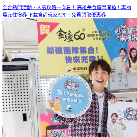
全台熱門活動、人氣攻略一次看！
高雄美食優惠開搶！再抽
萬元住宿券
下載食尚玩家APP！免費領取優惠券