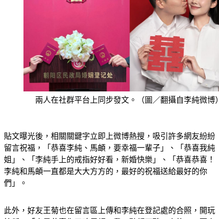
兩人在社群平台上同步發文。（圖／翻攝自李純微博
貼文曝光後，相關關鍵字立即上微博熱搜，吸引許多網友紛紛
留言祝福，「恭喜李純、馬頔，要幸福一輩子」、「恭喜我純
姐」、「李純手上的戒指好好看，新婚快樂」、「恭喜恭喜！
李純和馬頔一直都是大大方方的，最好的祝福送給最好的你
們」。
此外，好友王菊也在留言區上傳和李純在登記處的合照，開玩
笑稱：「真是恭喜你了唷馬頔，我一點都不酸，真的」，兩人