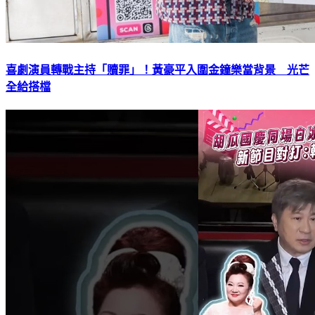
喜劇演員轉戰主持「贖罪」！黃豪平入圍金鐘樂當背景 光芒
全給搭檔