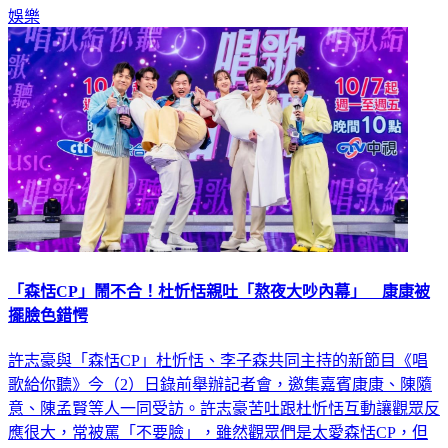
「森恬CP」鬧不合！杜忻恬親吐「熬夜大吵內幕」 康康被
擺臉色錯愕
許志豪與「森恬CP」杜忻恬、李子森共同主持的新節目《唱
歌給你聽》今（2）日錄前舉辦記者會，邀集嘉賓康康、陳隨
意、陳孟賢等人一同受訪。許志豪苦吐跟杜忻恬互動讓觀眾反
應很大，常被罵「不要臉」，雖然觀眾們是太愛森恬CP，但
被攻擊還是很難過。至於子森會怕CP地位受脅？他完全不擔