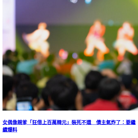
女偶像親爹「狂借上百萬韓元」裝死不還 債主氣炸了：要繼
續爆料