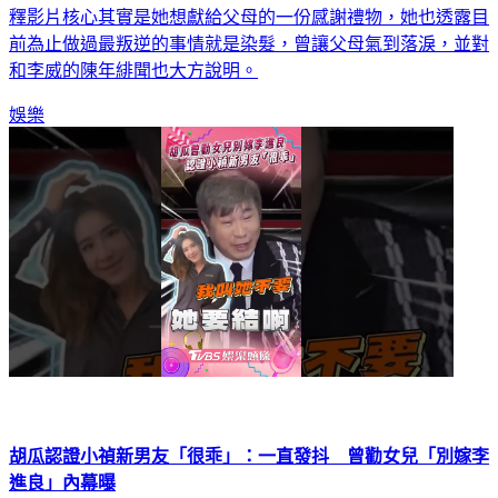
前為止做過最叛逆的事情就是染髮，曾讓父母氣到落淚，並對
和李威的陳年緋聞也大方說明。
娛樂
胡瓜認證小禎新男友「很乖」：一直發抖 曾勸女兒「別嫁李
進良」內幕曝