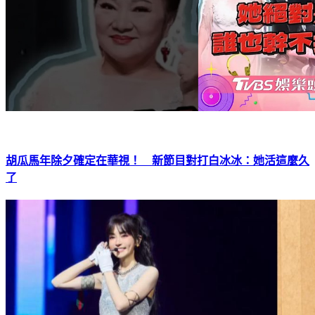
胡瓜馬年除夕確定在華視！ 新節目對打白冰冰：她活這麼久
了