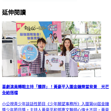
延伸閱讀
喜劇演員轉戰主持「贖罪」！黃豪平入圍金鐘樂當背景 光芒
全給搭檔
小公視青少年談話性節目《少年願望事務所》入圍第60屆金鐘
獎少年節目獎。主持人黃豪平和鄧惠文醫師心情大不同，黃豪
平開玩笑說：「我這次的任務就是安靜站著，襯托惠文老師的