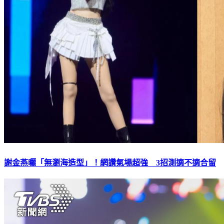
謝金燕曬「無瀏海造型」！網讚氣場超強 3招測適不適合留