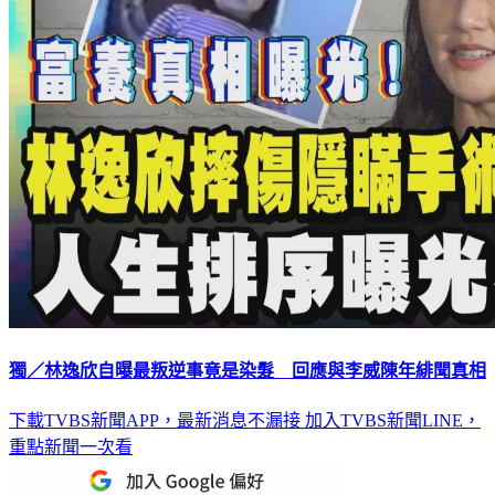
獨／林逸欣自曝最叛逆事竟是染髮 回應與李威陳年緋聞真相
下載TVBS新聞APP，最新消息不漏接
加入TVBS新聞LINE，
重點新聞一次看