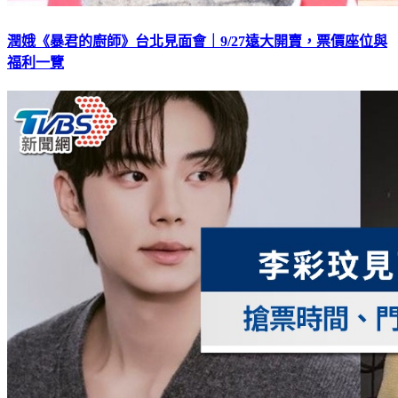
潤娥《暴君的廚師》台北見面會｜9/27遠大開賣，票價座位與
福利一覽