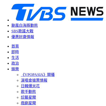
颱風白海豚動態
SBS歌謠大戰
優惠好康情報
首頁
即時
生活
政治
娛樂
《VPOPASIA》開播
演唱會搶票情報
日韓爆米花
歌手動態
綜藝星聞
戲劇星聞