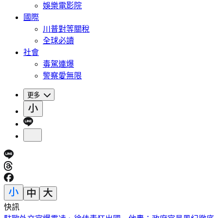
娛樂電影院
國際
川普對等關稅
全球必讀
社會
毒駕連爆
警察愛無限
更多
快訊