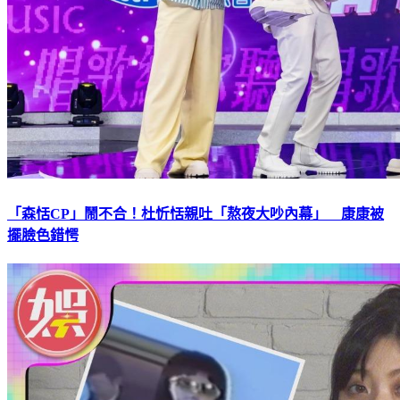
「森恬CP」鬧不合！杜忻恬親吐「熬夜大吵內幕」 康康被
擺臉色錯愕