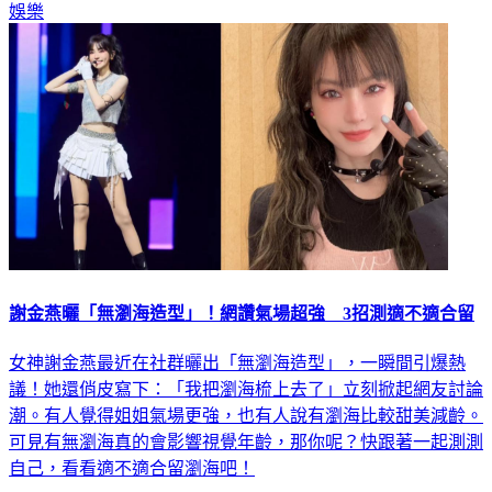
謝金燕曬「無瀏海造型」！網讚氣場超強 3招測適不適合留
女神謝金燕最近在社群曬出「無瀏海造型」，一瞬間引爆熱
議！她還俏皮寫下：「我把瀏海梳上去了」立刻掀起網友討論
潮。有人覺得姐姐氣場更強，也有人說有瀏海比較甜美減齡。
可見有無瀏海真的會影響視覺年齡，那你呢？快跟著一起測測
自己，看看適不適合留瀏海吧！
娛樂