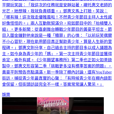
光芒，她想辣，我就負責穩重。」鄧惠文馬上打臉，笑說：
「哪有辣！這次我走優雅風啦！不然青少年節目主持人太性感
好像怪怪的。」兩人互動默契滿分，宛如節目中的「抬槓雙人
組」。更多新聞：從喜劇舞台轉戰少年節目的黃豪平坦言，節
目入圍金鐘對他來說是一種「贖罪」的心情：「以前玩笑偶爾
不小心冒犯，現在能用節目真正幫助青少年，算是人生新的里
程碑。」鄧惠文則分享，自己過去主持的節目多以成人議題為
主，如今身為青少年的「媽」，第一次主持青少年節目並獲得
肯定，格外有感。《少年願望事務所》第二季也正如火如荼錄
製中，鄧惠文形容第二季「挑戰更多沒有標準答案的問題」，
黃豪平則預告亮點滿滿。新一季除了棚內討論，還有YouTuber
街訪，捕捉青少年最真實的心聲：「有時候青少年在棚內錄影
會保留，但街頭訪談完全不一樣，答案常常讓人驚呆。」
娛樂