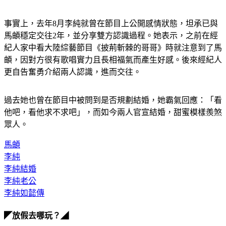
事實上，去年8月李純就曾在節目上公開感情狀態，坦承已與
馬頔穩定交往2年，並分享雙方認識過程。她表示，之前在經
紀人家中看大陸綜藝節目《披荊斬棘的哥哥》時就注意到了馬
頔，因對方很有歌唱實力且長相福氣而產生好感。後來經紀人
更自告奮勇介紹兩人認識，進而交往。
過去她也曾在節目中被問到是否規劃結婚，她霸氣回應：「看
他吧，看他求不求吧」，而如今兩人官宣結婚，甜蜜模樣羨煞
眾人。
馬頔
李純
李純結婚
李純老公
李純如懿傳
◤放假去哪玩？◢