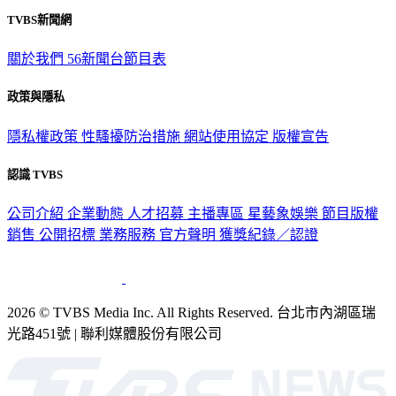
關於我們
56新聞台節目表
政策與隱私
隱私權政策
性騷擾防治措施
網站使用協定
版權宣告
認識 TVBS
公司介紹
企業動態
人才招募
主播專區
星藝象娛樂
節目版權
銷售
公開招標
業務服務
官方聲明
獲獎紀錄／認證
2026 © TVBS Media Inc. All Rights Reserved. 台北市內湖區瑞
光路451號 | 聯利媒體股份有限公司