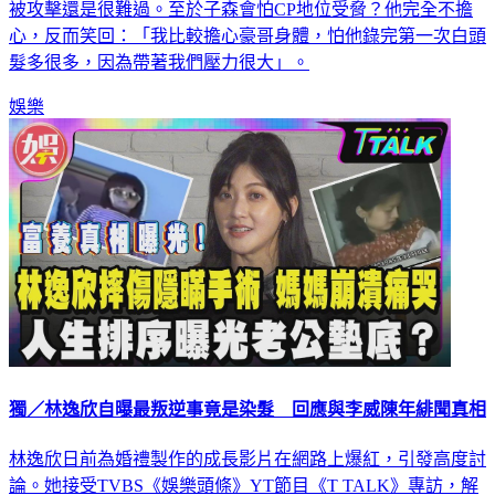
心，反而笑回：「我比較擔心豪哥身體，怕他錄完第一次白頭
髮多很多，因為帶著我們壓力很大」。
娛樂
獨／林逸欣自曝最叛逆事竟是染髮 回應與李威陳年緋聞真相
林逸欣日前為婚禮製作的成長影片在網路上爆紅，引發高度討
論。她接受TVBS《娛樂頭條》YT節目《T TALK》專訪，解
釋影片核心其實是她想獻給父母的一份感謝禮物，她也透露目