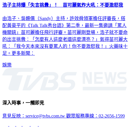
由浩子、吳姍儒（Sandy）主持，許效舜領軍擔任評審長，搭
配黃豪平的《Talk Talk秀台語》第二季，最新一集邀請「罵人
機關銃」苗可麗擔任飛行評審。苗可麗剛登場，浩子就不要命
的出言挑釁：「怎麼有人這麼老還這麼漂亮？」氣得苗可麗大
吼：「我今天本來沒有要罵人的！你不要激怒我！」火藥味十
足。更多新聞：
娛樂
深入時事，一觸即見
意見反映：service@tvbs.com.tw
觀眾服務專線：02-2656-1599
TVBS新聞網