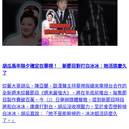
胡瓜馬年除夕確定在華視！ 新節目對打白冰冰：她活這麼久
了
綜藝大哥胡瓜、陳亞蘭、歐漢聲主持華視與緯來電視台合作的
全新週末綜藝節目《週末最強大》，將在年底前推出，每集節
目製作費破百萬。今（2）日舉辦媒體餐敘，提到新節目時段
將和白冰冰、康康打對台，胡瓜沒收視壓力。至於會否想幹掉
白冰冰，胡瓜直說：「她不是能幹掉的，冰冰姐活這麼久
了。」
娛樂