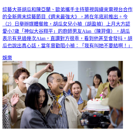
綜藝大哥胡瓜和陳亞蘭、歐弟攜手主持華視與緯來電視台合作
的全新周末綜藝節目《週末最強大》，將在年底前推出。今
（2）日舉辦媒體餐敘，胡瓜女兒小禎（胡盈禎）上月大方認
愛小7歲「神似大谷翔平」的廚師男友Alan（陳羿偉），胡瓜
表示有見過幾次Alan，直讚對方很乖，看到他甚至會發抖。胡
瓜也說出真心話，當年曾勸阻小禎：「我有叫她不要結啊！」
娛樂
浩子主持爆「失言挑釁」！ 苗可麗氣炸大吼：不要激怒我