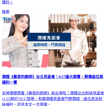
娛樂
潤娥《暴君的廚師》台北見面會｜9/27遠大開賣，票價座位與
福利一覽
女神潤娥帶著《暴君的廚師》來台灣啦！潤娥台北粉絲見面會
11/23將於TICC登場，有關潤娥見面會門票價錢、座位表及粉
絲福利，詳見本文一次掌握。