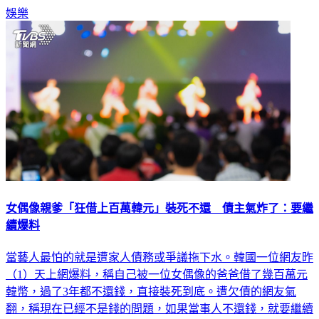
女偶像親爹「狂借上百萬韓元」裝死不還 債主氣炸了：要繼
續爆料
當藝人最怕的就是遭家人債務或爭議拖下水。韓國一位網友昨
（1）天上網爆料，稱自己被一位女偶像的爸爸借了幾百萬元
韓幣，過了3年都不還錢，直接裝死到底。遭欠債的網友氣
翻，稱現在已經不是錢的問題，如果當事人不還錢，就要繼續
爆料。