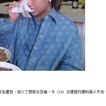
好友慶祝，卻少了閨密炎亞綸，今（16）日遭週刊爆料兩人不合