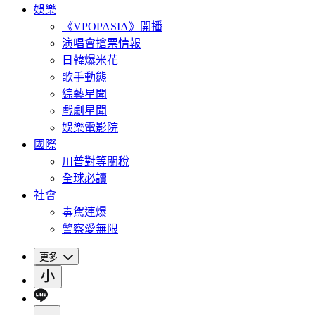
娛樂
《VPOPASIA》開播
演唱會搶票情報
日韓爆米花
歌手動態
綜藝星聞
戲劇星聞
娛樂電影院
國際
川普對等關稅
全球必讀
社會
毒駕連爆
警察愛無限
更多