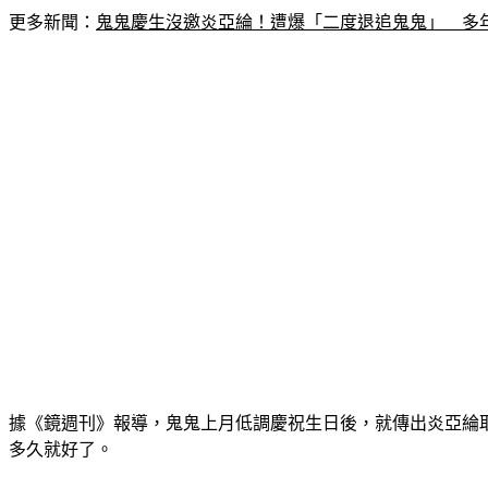
更多新聞：
鬼鬼慶生沒邀炎亞綸！遭爆「二度退追鬼鬼」　多
據《鏡週刊》報導，鬼鬼上月低調慶祝生日後，就傳出炎亞綸
多久就好了。