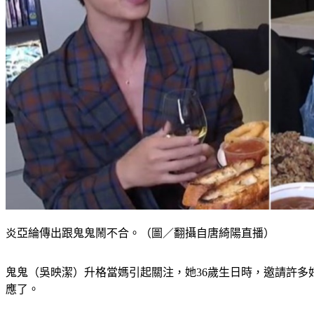
炎亞綸傳出跟鬼鬼鬧不合。（圖／翻攝自唐綺陽直播）
鬼鬼（吳映潔）升格當媽引起關注，她36歲生日時，邀請許多
應了。