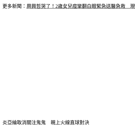
更多新聞：
周興哲哭了！2歲女兒痙攣翻白眼緊急送醫急救　
炎亞綸取消關注鬼鬼　親上火線直球對決