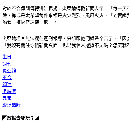
對於不合傳聞傳得沸沸揚揚，炎亞綸轉發新聞表示：「每一天
躁，抑或是太希望每件事都是火火烈烈、風風火火，「老實說
隔著一道隔音玻璃一般」。
炎亞綸坦言無法攔住週刊報導，只想跟他們說聲辛苦了，「因
「我沒有關注你們新聞頁面，也是我個人選擇不是嗎？怎麼就
生日
週刊
炎亞綸
不合
關注
吳映潔
鬼鬼
取消追蹤
◤放假去哪玩？◢