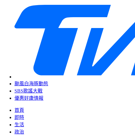
颱風白海豚動態
SBS歌謠大戰
優惠好康情報
首頁
即時
生活
政治