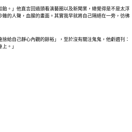
如飴。」他直言回過頭看演藝圈以及新聞業，總覺得是不是太浮
吵雜的人聲，血腥的畫面。其實我早就將自己隔絕在一旁，彷彿
施捨給自己靜心內觀的餘裕」，至於沒有關注鬼鬼，他虧週刊：
身上。」