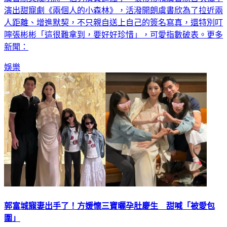
演出甜寵劇《兩個人的小森林》，活潑開朗虞書欣為了拉近兩
人距離、增進默契，不只親自送上自己的簽名寫真，還特別叮
嚀張彬彬「這很難拿到，要好好珍惜」，可愛指數破表。更多
新聞：
娛樂
郭富城寵妻出手了！方媛懷三寶曬孕肚慶生 甜喊「被愛包
圍」