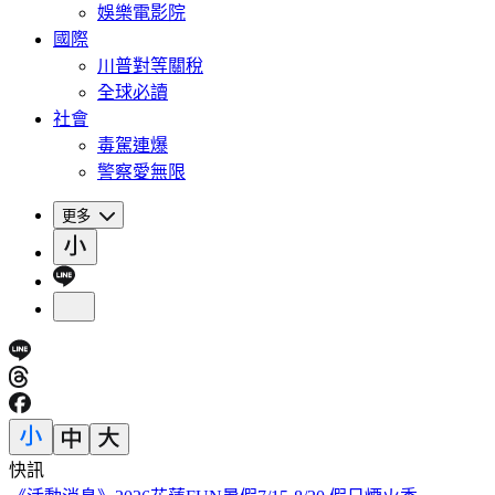
娛樂電影院
國際
川普對等關稅
全球必讀
社會
毒駕連爆
警察愛無限
更多
快訊