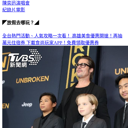
陳奕迅演唱會
紀錄片電影
◤放假去哪玩？◢
全台熱門活動、人氣攻略一次看！
高雄美食優惠開搶！再抽
萬元住宿券
下載食尚玩家APP！免費領取優惠券