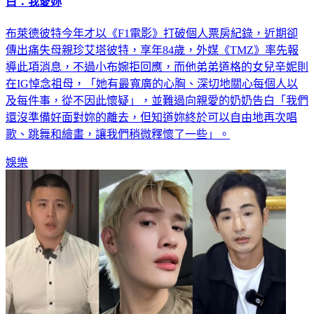
白：我愛妳
布萊德彼特今年才以《F1電影》打破個人票房紀錄，近期卻
傳出痛失母親珍艾塔彼特，享年84歲，外媒《TMZ》率先報
導此項消息，不過小布婉拒回應，而他弟弟道格的女兒辛妮則
在IG悼念祖母，「她有最寬廣的心胸、深切地關心每個人以
及每件事，從不因此懷疑」，並難過向親愛的奶奶告白「我們
還沒準備好面對妳的離去，但知道妳終於可以自由地再次唱
歌、跳舞和繪畫，讓我們稍微釋懷了一些」。
娛樂