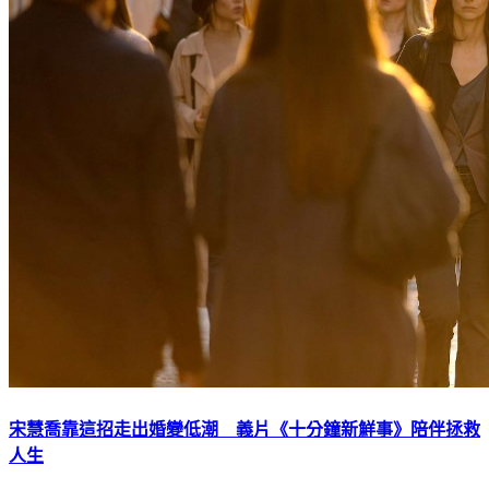
宋慧喬靠這招走出婚變低潮 義片《十分鐘新鮮事》陪伴拯救
人生