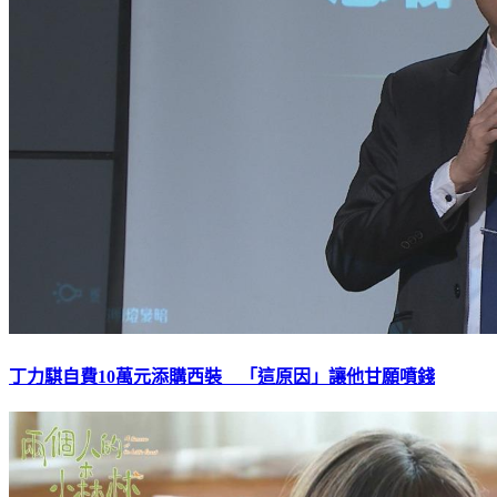
丁力騏自費10萬元添購西裝 「這原因」讓他甘願噴錢