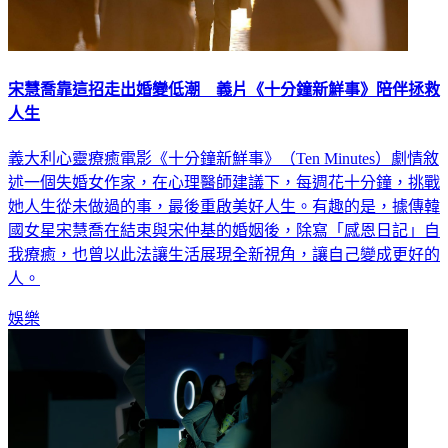
宋慧喬靠這招走出婚變低潮 義片《十分鐘新鮮事》陪伴拯救
人生
義大利心靈療癒電影《十分鐘新鮮事》（Ten Minutes）劇情敘
述一個失婚女作家，在心理醫師建議下，每週花十分鐘，挑戰
她人生從未做過的事，最後重啟美好人生。有趣的是，據傳韓
國女星宋慧喬在結束與宋仲基的婚姻後，除寫「感恩日記」自
我療癒，也曾以此法讓生活展現全新視角，讓自己變成更好的
人。
娛樂