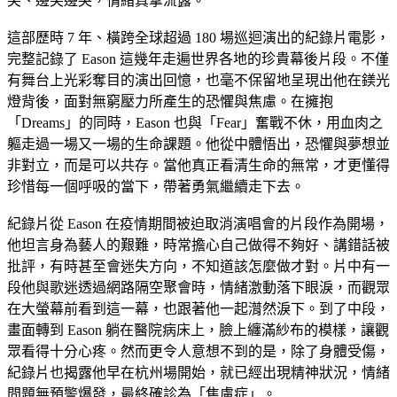
笑、邊笑邊哭，情緒真摯流露。
這部歷時 7 年、橫跨全球超過 180 場巡迴演出的紀錄片電影，
完整記錄了 Eason 這幾年走遍世界各地的珍貴幕後片段。不僅
有舞台上光彩奪目的演出回憶，也毫不保留地呈現出他在鎂光
燈背後，面對無窮壓力所產生的恐懼與焦慮。在擁抱
「Dreams」的同時，Eason 也與「Fear」奮戰不休，用血肉之
軀走過一場又一場的生命課題。他從中體悟出，恐懼與夢想並
非對立，而是可以共存。當他真正看清生命的無常，才更懂得
珍惜每一個呼吸的當下，帶著勇氣繼續走下去。
紀錄片從 Eason 在疫情期間被迫取消演唱會的片段作為開場，
他坦言身為藝人的艱難，時常擔心自己做得不夠好、講錯話被
批評，有時甚至會迷失方向，不知道該怎麼做才對。片中有一
段他與歌迷透過網路隔空聚會時，情緒激動落下眼淚，而觀眾
在大螢幕前看到這一幕，也跟著他一起潸然淚下。到了中段，
畫面轉到 Eason 躺在醫院病床上，臉上纏滿紗布的模樣，讓觀
眾看得十分心疼。然而更令人意想不到的是，除了身體受傷，
紀錄片也揭露他早在杭州場開始，就已經出現精神狀況，情緒
問題無預警爆發，最終確診為「焦慮症」。