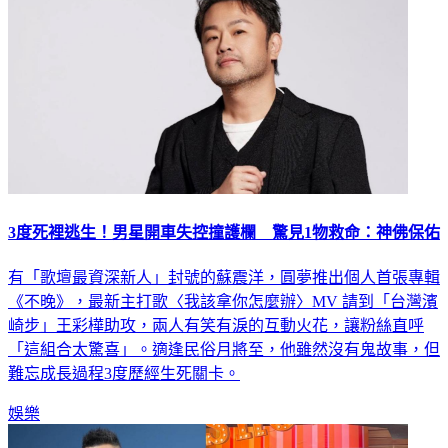
3度死裡逃生！男星開車失控撞護欄 驚見1物救命：神佛保佑
有「歌壇最資深新人」封號的蘇震洋，圓夢推出個人首張專輯
《不晚》，最新主打歌〈我該拿你怎麼辦〉MV 請到「台灣濱
崎步」王彩樺助攻，兩人有笑有淚的互動火花，讓粉絲直呼
「這組合太驚喜」。適逢民俗月將至，他雖然沒有鬼故事，但
難忘成長過程3度歷經生死關卡。
娛樂