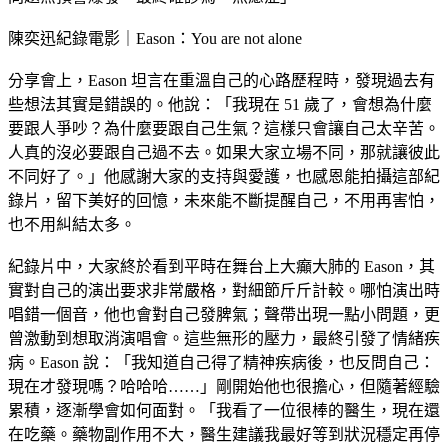
陳奕迅紀錄電影｜Eason：You are not alone
分享會上，Eason 坦言在重溫自己的心路歷程時，發現過去有
些想法其實是錯誤的。他說：「我現在 51 歲了，會想為什麼
要跟人爭吵？為什麼要跟自己生氣？這樣只會讓自己太辛苦。
人真的沒必要跟自己過不去。如果大家立場不同，那就讓彼此
不同好了。」他感謝大家的支持與愛護，也感恩能拍攝這部紀
錄片，留下美好的回憶，未來能不斷提醒自己，不用再害怕，
也不用糾結太多。
紀錄片中，大家終於看到平時在舞台上大癲大肺的 Eason，其
實對自己的演出要求非常嚴格，對細節斤斤計較。哪怕演出時
唱錯一個音，他也會對自己發脾氣；聲帶出現一點小問題，更
曾激動到想取消演唱會。這些無形的壓力，最終引發了情緒疾
病。Eason 說：「我知道自己得了精神疾病後，也反問自己：
現在才發現嗎？哈哈哈……」剛開始他也很擔心，但隨著經驗
累積，逐漸學會如何面對。「我看了一位很棒的醫生，現在還
在吃藥。藥物副作用不大，醫生建議我最好等到狀況穩定再停