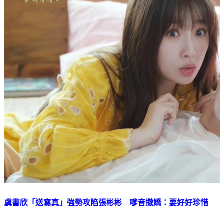
虞書欣「送寫真」強勢攻陷張彬彬 嗲音撒嬌：要好好珍惜