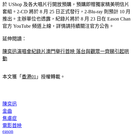
於 UShop 及各大唱片行開放預購，預購即贈獨家精美明信片
套組。2-CD 將於 8 月 25 日正式發行，2-Blu-ray 則預計 10 月
推出。主辦單位也透露，紀錄片將於 8 月 23 日在 Eason Chan 
官方 YouTube 頻道上線，詳情請持續關注官方公告。
延伸閱讀：
陳奕迅演唱會紀錄片澳門舉行首映 落台與觀眾一齊睇引起哄
動
本文獲「
香港01
」授權轉載。
陳奕迅
金曲
焦慮症
電影首映
eason