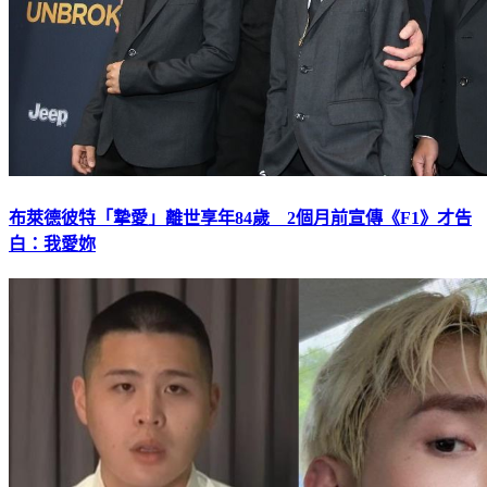
布萊德彼特「摯愛」離世享年84歲 2個月前宣傳《F1》才告
白：我愛妳