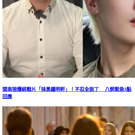
閩南狼爆統戰片「抹黑鍾明軒」！不忍全說了 八炯緊急3點
回應