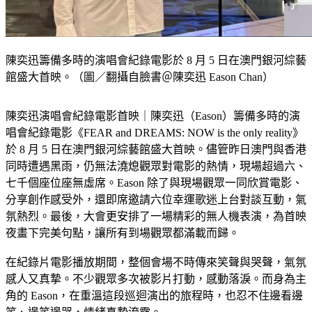
陳奕迅籌備多時的演唱會紀錄電影於 8 月 5 日在澳門銀河綜藝
館盛大首映。（圖／翻攝自臉書＠陳奕迅 Eason Chan）
陳奕迅演唱會紀錄電影首映｜陳奕迅（Eason）籌備多時的演
唱會紀錄電影《FEAR and DREAMS: NOW is the only reality》
於 8 月 5 日在澳門銀河綜藝館盛大首映。儘管昨日澳門與香港
同時遭遇黑雨，仍無法澆熄觀眾對電影的熱情，現場超過六、
七千個座位座無虛席。Eason 除了與現場觀眾一同欣賞電影、
分享創作感受外，還即席邀請六位幸運歌迷上台對談互動，氣
氛熱烈。最後，大會更安排了一場精彩的無人機表演，為首映
夜畫下完美句點，讓所有到場觀眾都滿載而歸。
在紀錄片電影播放期間，整個會場不時傳來笑聲與哭聲，氣氛
感人又真摯。不少觀眾多次被影片打動，感動落淚。而身為主
角的 Eason，在重溫這段巡迴演出的旅程時，也忍不住邊看邊