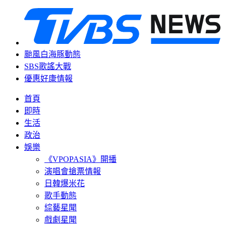
颱風白海豚動態
SBS歌謠大戰
優惠好康情報
首頁
即時
生活
政治
娛樂
《VPOPASIA》開播
演唱會搶票情報
日韓爆米花
歌手動態
綜藝星聞
戲劇星聞