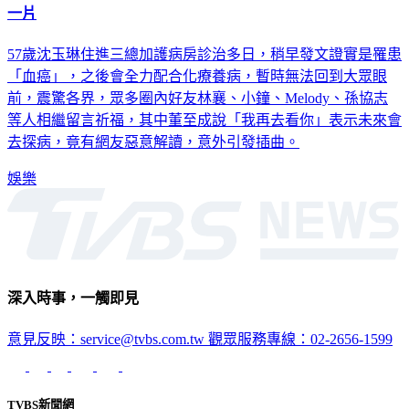
一片
57歲沈玉琳住進三總加護病房診治多日，稍早發文證實是罹患
「血癌」，之後會全力配合化療養病，暫時無法回到大眾眼
前，震驚各界，眾多圈內好友林襄、小鐘、Melody、孫協志
等人相繼留言祈福，其中董至成說「我再去看你」表示未來會
去探病，竟有網友惡意解讀，意外引發插曲。
娛樂
深入時事，一觸即見
意見反映：service@tvbs.com.tw
觀眾服務專線：02-2656-1599
TVBS新聞網