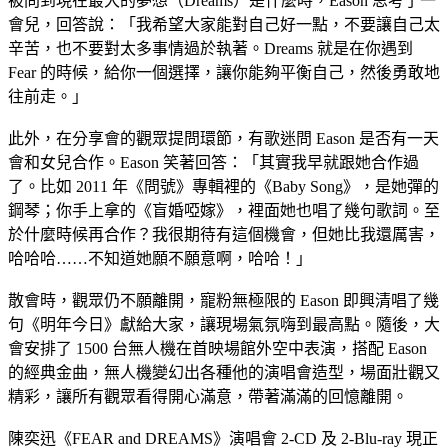
被問到現在最大的夢想（Dreams）是什麼時，Eason 思考了一
會兒，回答說：「我希望大家能對自己好一點，不要讓自己太
辛苦，也不要對太多事情過於執著。Dreams 就是在你遇到 
Fear 的時候，給你一個選擇，讓你能夠平衡自己，然後勇敢地
往前走。」
此外，在分享會的觀眾提問環節，有歌迷問 Eason 是否有一天
會和女兒合作。Eason 笑著回答：「其實我早就跟她合作過
了。比如 2011 年《問號》專輯裡的《Baby Song》，是她彈的
鋼琴；你手上拿的《盲婚啞嫁》，裡面她也唱了幾句歌詞。至
於什麼時候再合作？我很期待有這個機會，但她比我還厲害，
哈哈哈……不知道她願不願意啊，哈哈！」
散會時，觀眾仍不願離開，寵粉無極限的 Eason 即興清唱了幾
句《明年今日》獻給大家，讓現場氣氛嗨到最高點。隨後，大
會安排了 1500 台無人機在首映場館外空中表演，搭配 Eason 
的經典金曲，無人機變幻出各種他的演唱會造型，場面壯觀又
精彩，讓所有觀眾看得開心滿意，帶著滿滿的回憶離開。
陳奕迅《FEAR and DREAMS》演唱會 2-CD 及 2-Blu-ray 現正