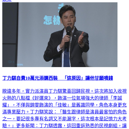
丁力騏自費10萬元添購西裝 「這原因」讓他甘願噴錢
睽違多年，實力派演員丁力騏驚喜回歸民視。這次將加入收視
火熱的八點檔《好運來》，飾演一位氣場強大的律師「李誠
耀」，不僅與錦雯飾演的「佳敏」是舊識同學，角色本身更充
滿專業壓力。丁力騏笑說：「醫生跟律師是演員最害怕的角色
之一，要記很多專有名詞又不能漏字，這次根本是記憶力大考
驗。」更多新聞：丁力騏透露，這回重返熟悉的民視劇組，讓