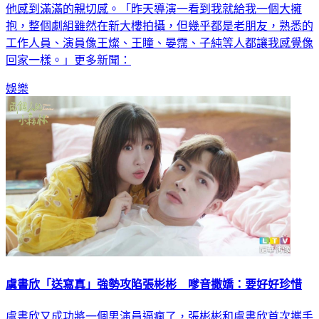
他感到滿滿的親切感。「昨天導演一看到我就給我一個大擁
抱，整個劇組雖然在新大樓拍攝，但幾乎都是老朋友，熟悉的
工作人員、演員像王燦、王瞳、晏霈、子純等人都讓我感覺像
回家一樣。」更多新聞：
娛樂
虞書欣「送寫真」強勢攻陷張彬彬 嗲音撒嬌：要好好珍惜
虞書欣又成功將一個男演員逼瘋了，張彬彬和虞書欣首次攜手