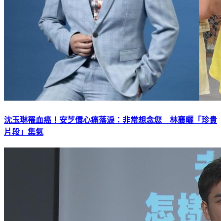
沈玉琳罹血癌！安芝儇心痛落淚：非常想念您 林襄曬「珍貴
片段」集氣