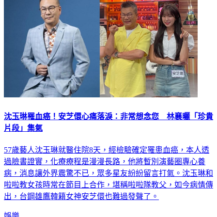
沈玉琳罹血癌！安芝儇心痛落淚：非常想念您 林襄曬「珍貴
片段」集氣
57歲藝人沈玉琳就醫住院8天，經檢驗確定罹患血癌，本人透
過臉書證實，化療療程是漫漫長路，他將暫別演藝圈專心養
病，消息讓外界震驚不已，眾多星友紛紛留言打氣。沈玉琳和
啦啦教女孩時常在節目上合作，堪稱啦啦隊教父，如今病情傳
出，台鋼雄鷹韓籍女神安芝儇也難過發聲了。
娛樂