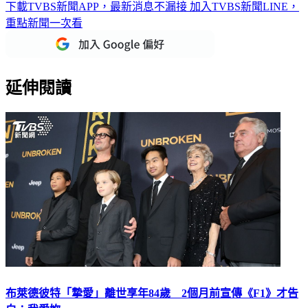
下載TVBS新聞APP，最新消息不漏接
加入TVBS新聞LINE，
重點新聞一次看
延伸閱讀
布萊德彼特「摯愛」離世享年84歲 2個月前宣傳《F1》才告