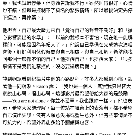
藥。我也試過停藥，但身體告訴我不行。雖然睡得很好、心情
也不錯，但還是控制不了莫名的緊張情緒，所以最後決定先停
下巡演，再停藥。」
他坦言，自己最大壓力來自「覺得自己的聲音不夠好」和「擔
心影響演出的水準」：「以前的我根本不害怕，現在唯一能解
釋的，可能是因為年紀大了。」他說自己準備在完成這次演唱
會後，好好利用休假時間與自己相處，與自己和解，希望能找
回那個什麼都不怕的自己。他提醒自己，也提醒大家：「很多
事情不是我們能掌控的，沒必要過度驚慌。」
談到觀眾看到紀錄片中他的心路歷程，許多人都感到心痛，跟
著他一同落淚。Eason 說：「我也是一個人，其實我只是替大
家說出心聲，唱出心聲。這部影片最希望帶給大家的是鼓勵
——You are not alone，你並不孤單。我也跟你一樣。」他也表
示，希望大家能理解，每一位站在舞台上的表演者，都不希望
自己演出失誤，沒有人願意失場或發生意外，但有些事情是不
可抗力的，希望外界能多給予體諒與包容。