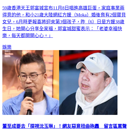
59歲香港天王郭富城宣布11月8日唱進高雄巨蛋，家庭事業兩
得意的他，和小21歲大陸網紅方媛（Moka）婚後育有2個寶貝
女兒，6月時更報喜將迎來第3個孩子，昨（6）日是方媛38歲
生日，她開心分享全家福，郭富城甜蜜表示：「老婆幸福快
樂，每天都開開心心。」
娛樂
董至成要去「探視沈玉琳」！網友惡意扭曲砲轟 留言區罵聲