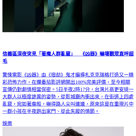
信義區深夜突見「著魔人群亂竄」 《凶器》嚇壞觀眾直呼超
毛
驚悚電影《凶器》由《宿劫》鬼才編導札克克瑞格打造又一精
彩恐怖力作，在爛番茄影評網開出100%完美評價，至今相關
宣傳仍對劇情相當保密。5日半夜2時17分，台灣片商更安排一
大群人以極度詭異的姿勢，從影城廳內衝出來，在街道上四處
亂竄，宛如著魔般，嚇得路人尖叫連連，原來這是在重現片中
一群小孩在半夜跑出家門、從此失蹤的情節。
娛樂