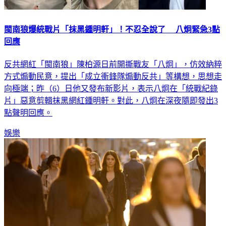
閩南狼爆統戰片「抹黑鍾明軒」！不忍全說了 八炯緊急3點
回應
反共網紅「閩南狼」陳柏源日前開撕戰友「八炯」，仿效納粹
方式煽動民意，提出「成立衝鋒隊煽動反共」等構想，思想走
向極端；昨（6）日他又發布新影片，表示八炯在「統戰紀錄
片」惡意剪輯抹黑網紅鍾明軒。對此，八炯在深夜隨即發出3
點聲明回應。
娛樂