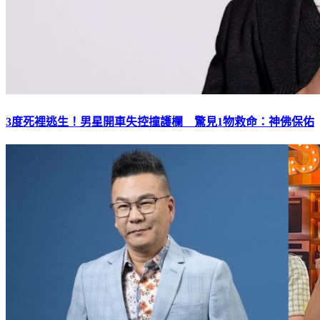
3度死裡逃生！男星開車失控撞護欄 驚見1物救命：神佛保佑