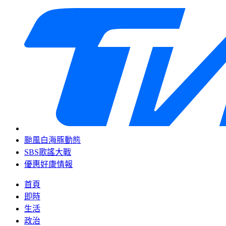
颱風白海豚動態
SBS歌謠大戰
優惠好康情報
首頁
即時
生活
政治