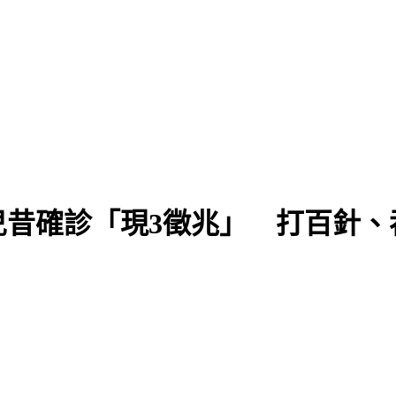
兒昔確診「現3徵兆」 打百針、