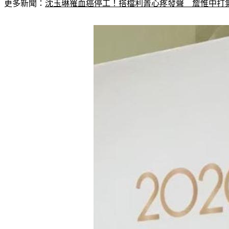
更多新聞：
沈玉琳罹血癌停工！搭檔利菁心疼發聲　詹惟中打