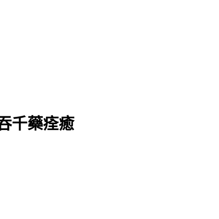
吞千藥痊癒