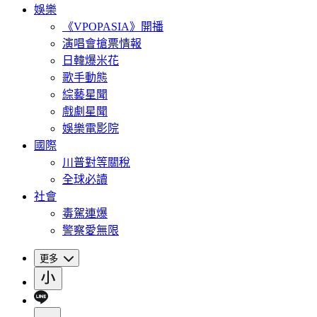
娛樂
《VPOPASIA》開播
演唱會搶票情報
日韓爆米花
歌手動態
綜藝星聞
戲劇星聞
娛樂電影院
國際
川普對等關稅
全球必讀
社會
毒駕連爆
警察愛無限
更多