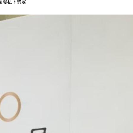
氣曝私下約定