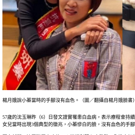
楊月娥說小蓁當時的手腳沒有血色。（圖／翻攝自楊月娥臉書
57歲的沈玉琳昨（6）日發文證實罹患白血病，表示療程會持
女兒當時出現3個典型的徵兆，小蓁慘白的臉，沒有血色的手