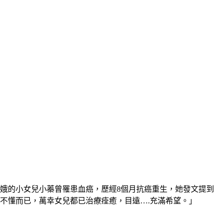
月娥的小女兒小蓁曾罹患血癌，歷經8個月抗癌重生，她發文提到
不懂而已，萬幸女兒都已治療痊癒，目遠….充滿希望。」