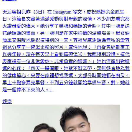
天后容祖兒昨（3日）在 Instagram 發文，慶祝媽媽余金鳳生
日。這篇長文藏著滿滿感動與對母親的深情，不少網友看完都
大讚母愛的偉大。她分享了幾張和媽媽的合照，其中一張是送
花給媽媽的畫面，另一張則是在家中拍攝的溫馨場景，母女倆
簡單又溫暖地慶祝這特別的一天。容祖兒感謝媽媽無私的愛容
祖兒分享了一碗湯米粉的照片，感性地說：「自從曾經離家工
作幾年後，現在每天早上看到這碗湯米，我都特別珍惜。這代
表家裡有一位非常愛你、非常負責的媽媽。」她也流露出對媽
媽的心疼：「每天一睜開眼，她就不辭辛勞、毫無怨言地為我
的健康操心。只要在家裡想找我媽，大部分時間她都在廚房。
早上十點多弄完早餐，不到五分鐘就開始準備午餐，對，她就
是一個停不下來的人。」
娛樂