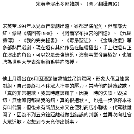
宋英奎演出多部韓劇。（圖／翻攝自IG）
宋英奎1994年以兒童音樂劇出道，雖都是演配角，但部部大
紅，像是《請回答1988》、《阿爾罕布拉宮的回憶》、《九尾
狐傳》、《我的完美秘書》、《毒梟聖徒》、《金牌救援》等
多部熱門戲劇，現在還有其他作品在陸續播出，手上也還有正
在演出的角色，可以說是最強綠葉，演藝事業發展極好，也被
聘為世明大學表演藝術系特約教授。
他上月爆出在6月因酒駕被逮捕並吊銷駕照，形象大傷且連累
劇組，自己最終扛不住眾人指責的壓力，當時他向媒體致歉，
「真的非常抱歉，我當時應該瘋了。因為一時的失誤，毀掉一
切，無論如何都是我的錯，真的很抱歉。」也進一步解釋本來
有叫代駕，但後來有新朋友來又在便利商店小聊後，代駕就離
開了，因為不到五分鐘距離就做出錯誤的判斷，並再次向社會
大眾道歉，沒想到今天竟傳出憾事。