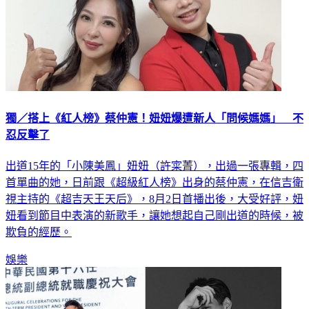
獨／搭上《紅人榜》蔡仲憲！妞妞爆遭新人「問候媽媽」 不
忍反擊了
出道15年的「小陳美鳳」妞妞（許寀菁），出過一張專輯，四
首單曲的她，日前跟《超級紅人榜》出身的蔡仲憲，在信吉衛
視主持的《超吉天王天后》，8月2日首播出後，大受好評，妞
妞看到節目中表演的新歌手，讓她想起自己剛出道的時候，被
欺負的經歷。
娛樂