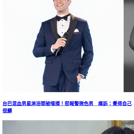
台巴混血男星淋浴間被噁摸！怒報警揪色男 痛訴：覺得自己
很髒