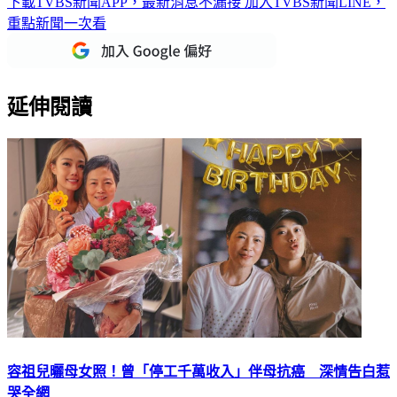
下載TVBS新聞APP，最新消息不漏接
加入TVBS新聞LINE，
重點新聞一次看
延伸閱讀
容祖兒曬母女照！曾「停工千萬收入」伴母抗癌 深情告白惹
哭全網