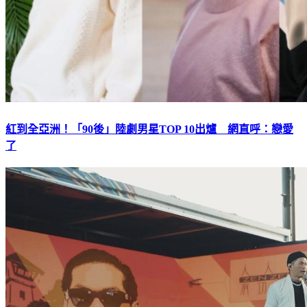
紅到全亞洲！「90後」陸劇男星TOP 10出爐 網直呼：戀愛
了