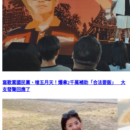
寫歌罵國民黨、嗆五月天！爆拿2千萬補助「合法要飯」 大
支發聲回應了