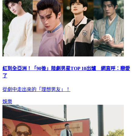
紅到全亞洲！「90後」陸劇男星TOP 10出爐 網直呼：戀愛
了
從劇中走出來的「理想男友」！
娛樂