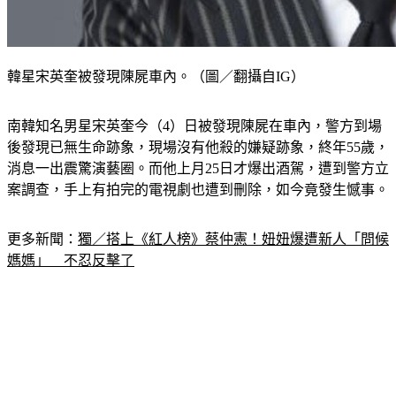
韓星宋英奎被發現陳屍車內。（圖／翻攝自IG）
南韓知名男星宋英奎今（4）日被發現陳屍在車內，警方到場
後發現已無生命跡象，現場沒有他殺的嫌疑跡象，終年55歲，
消息一出震驚演藝圈。而他上月25日才爆出酒駕，遭到警方立
案調查，手上有拍完的電視劇也遭到刪除，如今竟發生憾事。
更多新聞：
獨／搭上《紅人榜》蔡仲憲！妞妞爆遭新人「問候
媽媽」　不忍反擊了