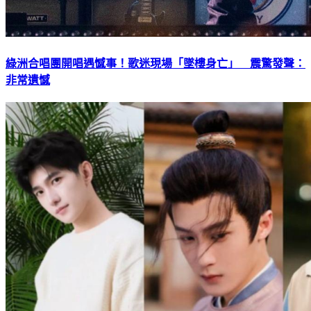
綠洲合唱團開唱遇憾事！歌迷現場「墜樓身亡」 震驚發聲：
非常遺憾