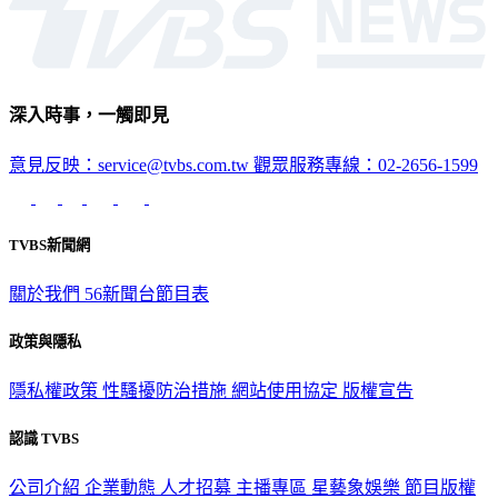
深入時事，一觸即見
意見反映：service@tvbs.com.tw
觀眾服務專線：02-2656-1599
TVBS新聞網
關於我們
56新聞台節目表
政策與隱私
隱私權政策
性騷擾防治措施
網站使用協定
版權宣告
認識 TVBS
公司介紹
企業動態
人才招募
主播專區
星藝象娛樂
節目版權