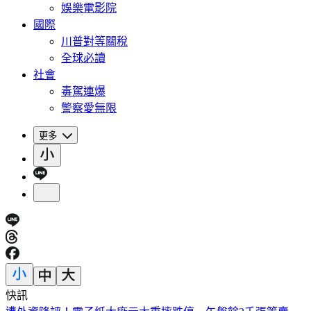
娛樂電影院
國際
川普對等關稅
全球必讀
社會
毒駕連爆
警察愛無限
更多
快訊