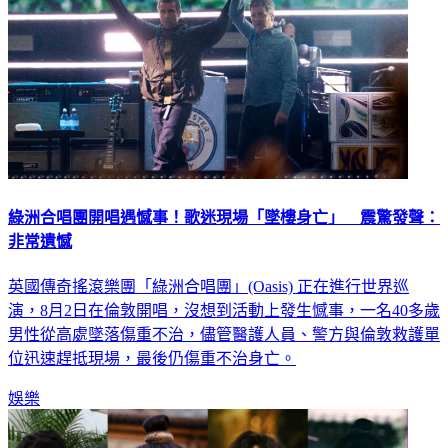
綠洲合唱團開唱遇憾事！歌迷現場「墜樓身亡」 震驚發聲：
非常遺憾
英國傳奇搖滾樂團「綠洲合唱團」(Oasis) 正在進行世界巡
演，8月2日在倫敦開唱，沒想到活動上發生憾事，一名40多歲
男性從高處墜落傷重不治，儘管醫護人員、警方與倫敦救護單
位迅速趕抵現場，最後仍傷重不治身亡。
娛樂