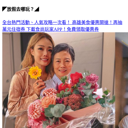
◤放假去哪玩？◢
全台熱門活動、人氣攻略一次看！
高雄美食優惠開搶！再抽
萬元住宿券
下載食尚玩家APP！免費領取優惠券