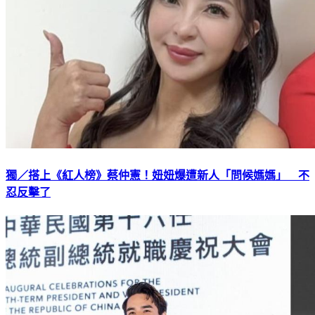
獨／搭上《紅人榜》蔡仲憲！妞妞爆遭新人「問候媽媽」 不
忍反擊了