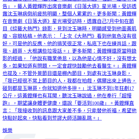
告」，藝人黃鐙輝昨出席音樂劇《日落大道》星光場，受訪透
露沈玉琳病倒前疲態明顯，整個人累累的。更多新聞：黃鐙輝
在音樂劇《日落大道》星光場受訪時，透露自己7月中旬在節
目《綜藝大熱門》錄影，見到沈玉琳時，明顯感受到他面黃肌
瘦、容貌枯槁。他表示：「上次《大熱門》看到他氣色沒有很
好，可是他的反應、他的搞笑很正常，私底下也在練肖話，跟
我、趙哥、大根講些垃圾話。」更多新聞：黃鐙輝還原當時錄
影的經過，「他說有職業倦怠，以為他是心情不好，沒有想太
多，如果知道有問題，一定會趕快鼓勵他去看醫生。」黃鐙輝
也提及，不管外景節目還是棚內節目，到處有沈玉琳身影，
「我已經很不常上節目的人，我都在拍戲，偶爾出來上通告，
碰到都是玉琳哥，你就知道他多拚。」沈玉琳不到1年狂剷17
公斤，這黃鐙輝也有耳聞，聽沈玉琳說過，他在奉行「超慢
跑」，期望讓身體更健康，還說「要活到100歲」。黃鐙輝直
言：「我接收到的訊息跟大家差不多，只能替他祈福，希望他
快點好起來，快點看到荒謬大師活蹦亂跳。」
娛樂