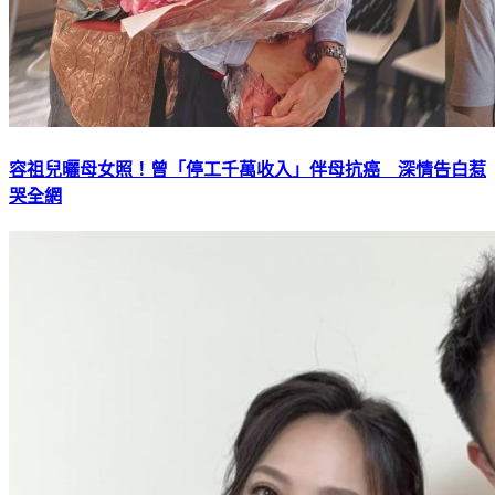
容祖兒曬母女照！曾「停工千萬收入」伴母抗癌 深情告白惹
哭全網