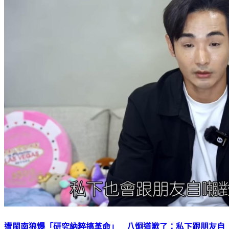
遭閩南狼爆「研究納粹搞革命」 八炯道歉了：私下跟朋友自