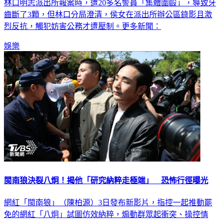
林口明志派出所報案時，遭20多名警員「集體圍毆」，導致牙
齒斷了3顆，但林口分局澄清，侯女在派出所辦公區錄影且激
烈反抗，觸犯妨害公務才遭壓制。更多新聞：
娛樂
閩南狼決裂八炯！揭他「研究納粹走極端」 恐怖行徑曝光
網紅「閩南狼」（陳柏源）3日發布新影片，指控一起推動罷
免的網紅「八炯」試圖仿效納粹，煽動群眾起衝突、操控情