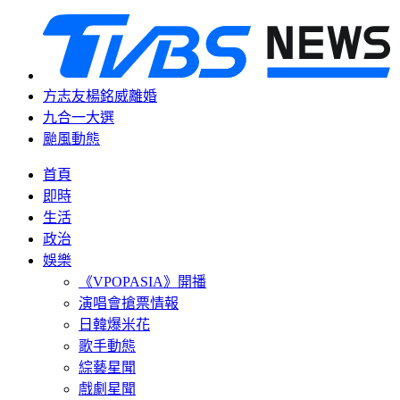
方志友楊銘威離婚
九合一大選
颱風動態
首頁
即時
生活
政治
娛樂
《VPOPASIA》開播
演唱會搶票情報
日韓爆米花
歌手動態
綜藝星聞
戲劇星聞