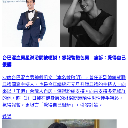
台巴混血男星淋浴間被噁摸！怒報警揪色男 痛訴：覺得自己
很髒
32歲台巴混血男神戴凱文（本名戴啟明），曾任正副總統就職
典禮國宴主持人，也是今年總統府元旦升旗典禮的主持人，向
來以「正港」台灣人自居，深得粉絲支持。向來支持多元族群
的他，昨（3）日卻在健身房的淋浴間遭陌生男性伸手猥褻，
氣得報警，更坦言「覺得自己很髒」，引發討論。
娛樂