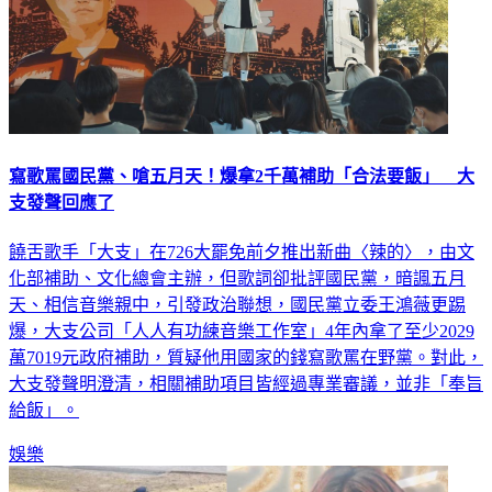
寫歌罵國民黨、嗆五月天！爆拿2千萬補助「合法要飯」 大
支發聲回應了
饒舌歌手「大支」在726大罷免前夕推出新曲〈辣的〉，由文
化部補助、文化總會主辦，但歌詞卻批評國民黨，暗諷五月
天、相信音樂親中，引發政治聯想，國民黨立委王鴻薇更踢
爆，大支公司「人人有功練音樂工作室」4年內拿了至少2029
萬7019元政府補助，質疑他用國家的錢寫歌罵在野黨。對此，
大支發聲明澄清，相關補助項目皆經過專業審議，並非「奉旨
給飯」。
娛樂