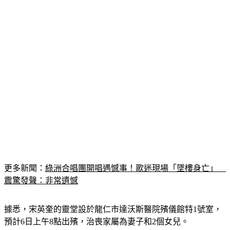
更多新聞：
綠洲合唱團開唱遇憾事！歌迷現場「墜樓身亡」　
震驚發聲：非常遺憾
據悉，宋英奎的靈堂設於龍仁市達沃斯醫院殯儀館特1號室，
預計6日上午8點出殯，治喪家屬為妻子和2個女兒。