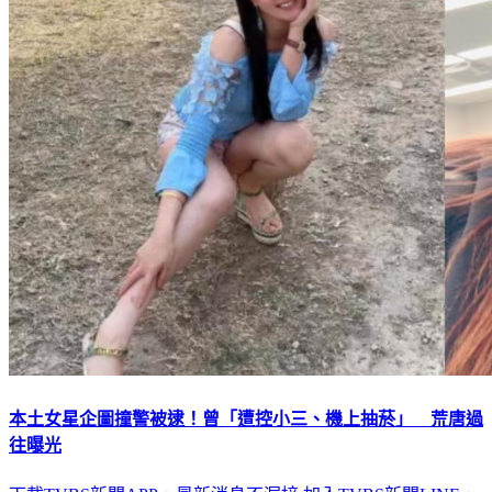
本土女星企圖撞警被逮！曾「遭控小三、機上抽菸」 荒唐過
往曝光