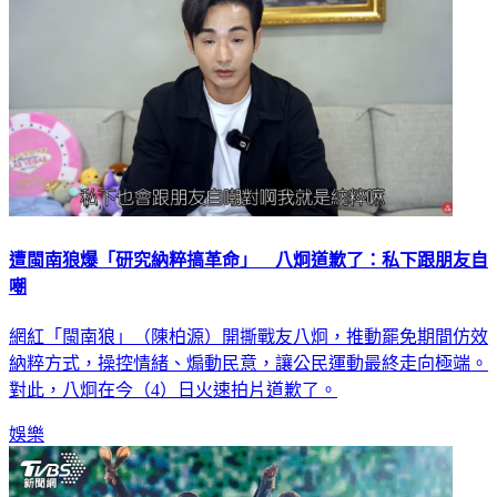
遭閩南狼爆「研究納粹搞革命」 八炯道歉了：私下跟朋友自
嘲
網紅「閩南狼」（陳柏源）開撕戰友八炯，推動罷免期間仿效
納粹方式，操控情緒、煽動民意，讓公民運動最終走向極端。
對此，八炯在今（4）日火速拍片道歉了。
娛樂