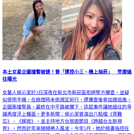
本土女星企圖撞警被逮！曾「遭控小三、機上抽菸」 荒唐過
往曝光
女藝人侯沁潔於3日深夜在新北市新莊區拒絕警方攔查，並疑
似使用手機，在綠燈時未依規定前行，遭攔查後竟加速逃逸，
企圖衝撞警員，最終在中平路被攔下，這起事件讓她過往的爭
議再度浮上檯面。更多新聞：侯沁潔曾演出八點檔《意難
忘》、《嫁妝》，並主持地方台旅遊節目《跨越台北新視
界》，然而近年來頻頻捲入風波，今年5月，她於臉書指控在