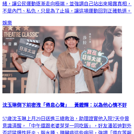
緒，讓公民運動逐漸走向極端，並強調自己站出來揭露真相，
不是內鬥、私仇，只是為了止損，讓這場運動回到正確軌道。
娛樂
沈玉琳倒下前密洩「倦怠心聲」 黃鐙輝：以為他心情不好
57歲沈玉琳上月29日送進三總救治，助理證實他入院7天中曾
意識清醒，「中午還跟老婆芽芽一同吃飯」，好友潘若迪對外
否認猛爆性肝炎、腦水腫、胰臟癌這些病因，強調「還在等報