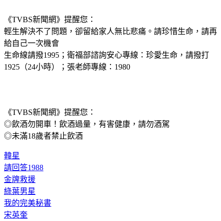
《TVBS新聞網》提醒您：
輕生解決不了問題，卻留給家人無比悲痛。請珍惜生命，請再
給自己一次機會
生命線請撥1995；衛福部諮詢安心專線：珍愛生命，請撥打 
1925（24小時）；張老師專線：1980
《TVBS新聞網》提醒您：
◎飲酒勿開車！飲酒過量，有害健康，請勿酒駕
◎未滿18歲者禁止飲酒
韓星
請回答1988
金牌救援
綠葉男星
我的完美秘書
宋英奎