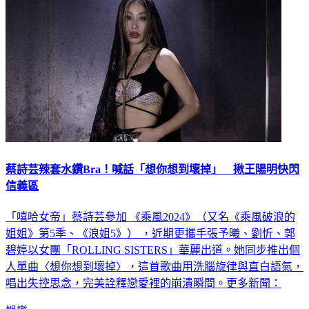
蔡詩芸辣套水鑽Bra！喊話「想你想到壞掉」 揪王陽明快閃
信義區
「嘻哈女帝」蔡詩芸參加 《乘風2024》（又名《乘風破浪的
姐姐》第5季、《浪姐5》） ，近期更攜手張予曦、劉忻、郭
碧婷以女團「ROLLING SISTERS」華麗出道。她同步推出個
人單曲〈想你想到壞掉〉，這首歌曲用洗腦旋律與直白語氣，
唱出失控思念，完美詮釋戀愛裡的崩潰瞬間。更多新聞：
娛樂