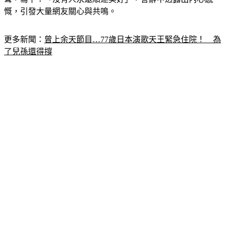
更多新聞：
曾上余天節目…77歲日本演歌天王緊急住院！　為
了兒孫還得撐