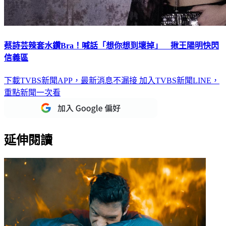
蔡詩芸辣套水鑽Bra！喊話「想你想到壞掉」 揪王陽明快閃
信義區
下載TVBS新聞APP，最新消息不漏接
加入TVBS新聞LINE，
重點新聞一次看
延伸閱讀