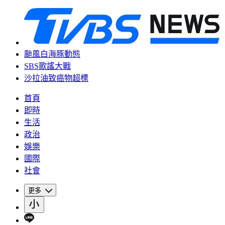
颱風白海豚動態
SBS歌謠大戰
沙拉油致癌物超標
首頁
即時
生活
政治
娛樂
國際
社會
更多