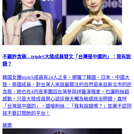
不顧許念慈…tripleS大陸成員發文「台灣是中國的」：我有說
錯？
韓國女團tripleS成員有24人之多，網羅了韓國、日本、中國大
陸、泰國成員，對台灣人來說最關注的自然是來自新北市的許
念慈，她也在4月底率團回台灣參與拼盤演唱會，也讓粉絲超
感動。只是大陸成員周心語這幾天觸及敏感政治問題，直呼
「台灣是中國的」，還嗆粉絲：「我有說錯嗎？」如果不認同
就不要訂閱她的平台！
娛樂