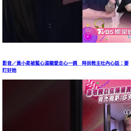
影音／黃小柔被藍心湄關愛走心一週 時尚教主吐內心話：要
盯好她