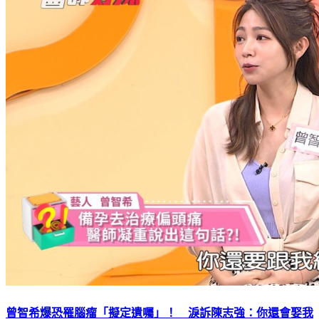
曾智希爆恐罹腦瘤「擬定遺囑」！ 淚訴陳志強：你還會娶我
嗎？