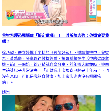
曾智希爆恐罹腦瘤「擬定遺囑」！ 淚訴陳志強：你還會娶我
嗎？
徐乃麟、嚴立婷攜手主持的《醫師好辣》，邀請詹惟中、曾智
希、黃馨儀，分享過往健檢經驗，揭露隱藏在生活中的健康危
機。節目一開始，徐乃麟就自豪分享，前年照大腸鏡時，被醫
生誇獎腸子非常漂亮，「距離我上次檢查已經是十年前了，也
沒有息肉，可能是我飲食健康，加上家族史也沒有相關疾
病」。
娛樂