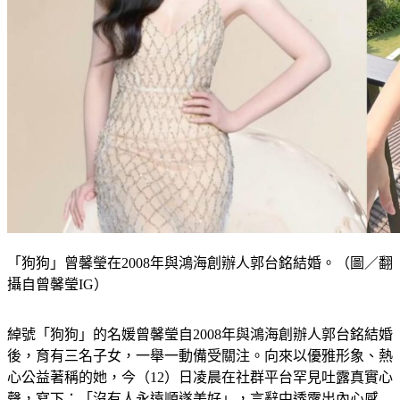
「狗狗」曾馨瑩在2008年與鴻海創辦人郭台銘結婚。（圖／翻
攝自曾馨瑩IG）
綽號「狗狗」的名媛曾馨瑩自2008年與鴻海創辦人郭台銘結婚
後，育有三名子女，一舉一動備受關注。向來以優雅形象、熱
心公益著稱的她，今（12）日凌晨在社群平台罕見吐露真實心
聲，寫下：「沒有人永遠順遂美好」，言辭中透露出內心感
慨，引發大量網友關心與共鳴。