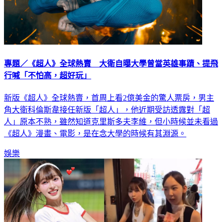
專題／《超人》全球熱賣 大衛自曝大學曾當英雄事蹟、提飛
行喊「不怕高，超好玩」
新版《超人》全球熱賣，首周上看2億美金的驚人票房，男主
角大衛科倫斯韋接任新版「超人」，他近期受訪透露對「超
人」原本不熟，雖然知道克里斯多夫李維，但小時候並未看過
《超人》漫畫、電影，是在念大學的時候有其淵源。
娛樂