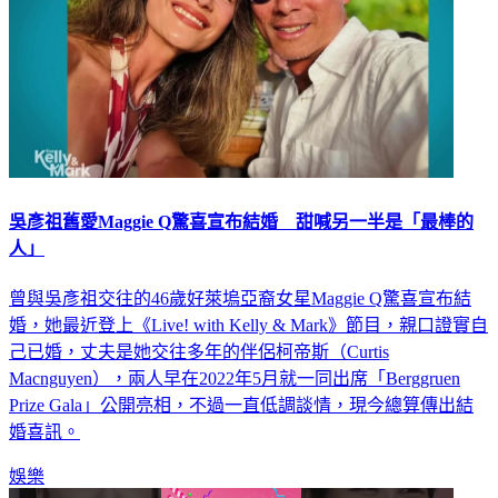
吳彥祖舊愛Maggie Q驚喜宣布結婚 甜喊另一半是「最棒的
人」
曾與吳彥祖交往的46歲好萊塢亞裔女星Maggie Q驚喜宣布結
婚，她最近登上《Live! with Kelly & Mark》節目，親口證實自
己已婚，丈夫是她交往多年的伴侶柯帝斯（Curtis
Macnguyen），兩人早在2022年5月就一同出席「Berggruen
Prize Gala」公開亮相，不過一直低調談情，現今總算傳出結
婚喜訊。
娛樂