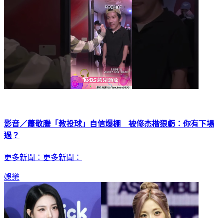
影音／蕭敬騰「教投球」自信爆棚 被修杰楷狠虧：你有下場
過？
更多新聞：更多新聞：
娛樂