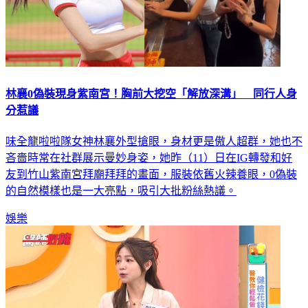
林襄0偽裝現身紫南宮！胸前大挖空「解放深溝」 同行人身
分惹議
味全龍啦啦隊女神林襄外型搶眼，身材更是傲人超群，她也不
吝嗇時常在社群展示曼妙身姿，她昨（11）日在IG轉發和好
友到竹山紫南宮拜廟拜拜的畫面，服裝依舊火辣養眼，0偽裝
的自然模樣也是一大亮點，吸引大批粉絲熱議。
娛樂