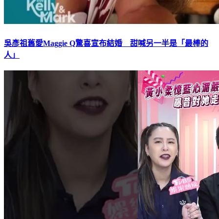
吳彥祖舊愛Maggie Q驚喜宣布結婚 甜喊另一半是「最棒的
人」