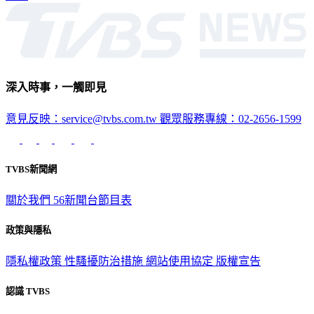
深入時事，一觸即見
意見反映：service@tvbs.com.tw
觀眾服務專線：02-2656-1599
TVBS新聞網
關於我們
56新聞台節目表
政策與隱私
隱私權政策
性騷擾防治措施
網站使用協定
版權宣告
認識 TVBS
公司介紹
企業動態
人才招募
主播專區
星藝象娛樂
節目版權