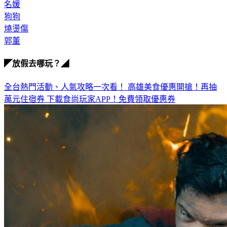
狗狗
燒燙傷
郭董
◤放假去哪玩？◢
全台熱門活動、人氣攻略一次看！
高雄美食優惠開搶！再抽
萬元住宿券
下載食尚玩家APP！免費領取優惠券