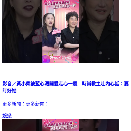
影音／黃小柔被藍心湄關愛走心一週 時尚教主吐內心話：要
盯好她
更多新聞：更多新聞：
娛樂