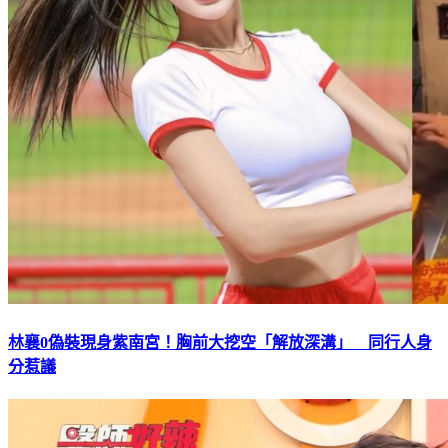
林襄0偽裝現身紫南宮！胸前大挖空「解放深溝」 同行人身
分惹議