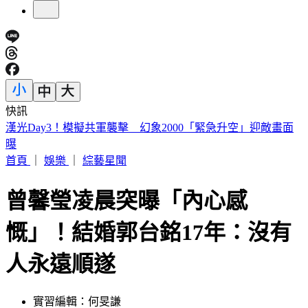
快訊
慈濟遭疫苗詐騙10億！賴瑞隆點名柯志恩：應向陳時中道歉
首頁
｜
娛樂
｜
綜藝星聞
曾馨瑩凌晨突曝「內心感
慨」！結婚郭台銘17年：沒有
人永遠順遂
實習編輯：何旻謙
發佈時間：2025.07.12 17:16