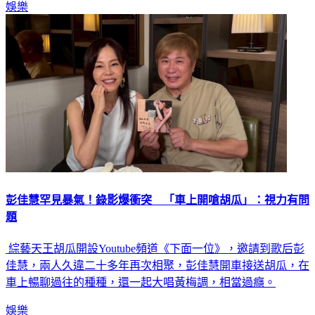
彭佳慧罕見暴氣！錄影爆衝突 「車上開嗆胡瓜」：視力有問
題
綜藝天王胡瓜開設Youtube頻道《下面一位》，邀請到歌后彭
佳慧，兩人久違二十多年再次相聚，彭佳慧開車接送胡瓜，在
車上暢聊過往的種種，還一起大唱黃梅調，相當過癮。
娛樂