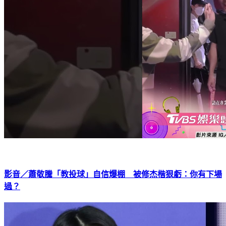
影音／蕭敬騰「教投球」自信爆棚 被修杰楷狠虧：你有下場
過？