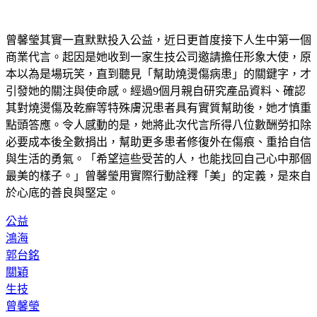
曾馨瑩其實一直默默投入公益，近日更首度接下人生中第一個
商業代言。起因是她收到一家生技公司邀請擔任形象大使，原
本以為是場玩笑，直到聽見「幫助燒燙傷病患」的關鍵字，才
引發她的關注與使命感。經過9個月親自研究產品資料、確認
其對燒燙傷及乾癬等特殊膚況患者具有實質幫助後，她才慎重
點頭答應。令人感動的是，她將此次代言所得八位數酬勞扣除
必要成本後全數捐出，幫助更多患者修復外在傷痕、重拾自信
與生活的勇氣。「希望這些受苦的人，也能找回自己心中那個
最美的樣子。」曾馨瑩用實際行動詮釋「美」的定義，是來自
於心底的善良與堅定。
公益
鴻海
郭台銘
關穎
生技
曾馨瑩
名媛