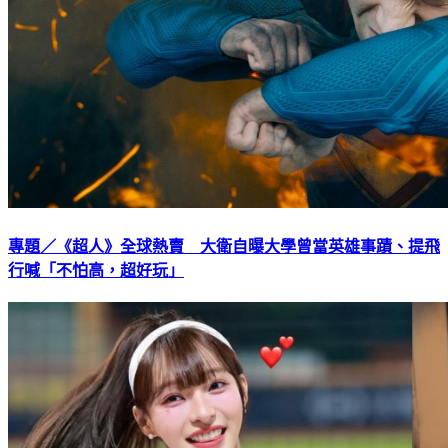
專題／《超人》全球熱賣 大衛自曝大學曾當英雄事蹟、提飛
行喊「不怕高，超好玩」