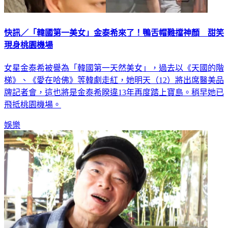
快訊／「韓國第一美女」金泰希來了！鴨舌帽難擋神顏 甜笑
現身桃園機場
女星金泰希被譽為「韓國第一天然美女」，過去以《天國的階
梯》、《愛在哈佛》等韓劇走紅，她明天（12）將出席醫美品
牌記者會，這也將是金泰希睽違13年再度踏上寶島。稍早她已
飛抵桃園機場。
娛樂