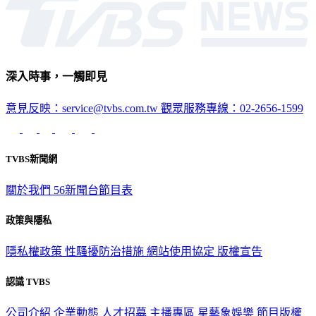
深入時事，一觸即見
意見反映：service@tvbs.com.tw
觀眾服務專線：02-2656-1599
TVBS新聞網
關於我們
56新聞台節目表
政策與隱私
隱私權政策
性騷擾防治措施
網站使用協定
版權宣告
認識 TVBS
公司介紹
企業動態
人才招募
主播專區
星藝象娛樂
節目版權