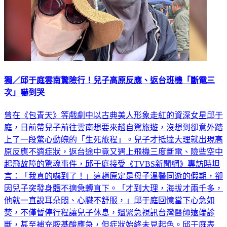
獨／邱于庭雲南驚險行！兒子高原反應、返台班機「斷電三
次」嚇到哭
曾在《包青天》等戲劇中以古典美人形象走紅的資深女星邱于
庭，日前帶兒子前往雲南想要來趟自駕旅遊，沒想到卻意外踏
上了一段驚心動魄的「生死旅程」。兒子才抵達大理就出現高
原反應不適症狀，返台途中竟又遇上飛機三度斷電、險些空中
起飛故障的驚魂事件，邱于庭接受《TVBS新聞網》專訪時坦
言：「我真的嚇到了！」這趟原定是母子溫馨同遊的假期，卻
因兒子突發身體不適急轉直下。「才到大理，海拔才兩千多，
他就一直說耳朵悶、心臟不舒服，」邱于庭回憶當下心急如
焚，不僅暫停行程讓兒子休息，還緊急視訊台灣醫師遠端診
斷，甚至補充胺基酸應急，但症狀始終未見起色。邱于庭表