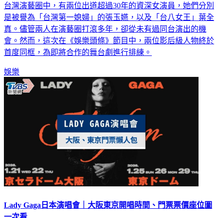
台灣演藝圈中，有兩位出道超過30年的資深女演員，她們分別
是被譽為「台灣第一媳婦」的張玉嬿，以及「台八女王」葉全
真。儘管兩人在演藝圈打滾多年，卻從未有過同台演出的機
會。然而，這次在《娛樂頭條》節目中，兩位影后級人物終於
首度同框，為即將合作的舞台劇進行排練。
娛樂
Lady Gaga日本演唱會｜大阪東京開唱時間、門票票價座位圖
一次看