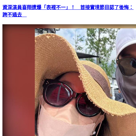
資深演員喜翔遭爆「表裡不一」！ 首接實境節目認了後悔：
跨不過去