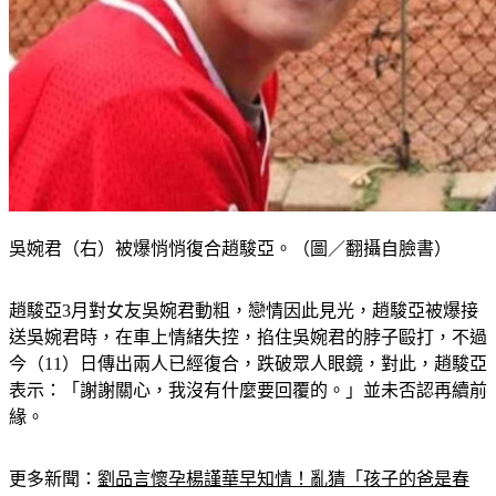
吳婉君（右）被爆悄悄復合趙駿亞。（圖／翻攝自臉書）
趙駿亞3月對女友吳婉君動粗，戀情因此見光，趙駿亞被爆接
送吳婉君時，在車上情緒失控，掐住吳婉君的脖子毆打，不過
今（11）日傳出兩人已經復合，跌破眾人眼鏡，對此，趙駿亞
表示：「謝謝關心，我沒有什麼要回覆的。」並未否認再續前
緣。
更多新聞：
劉品言懷孕楊謹華早知情！亂猜「孩子的爸是春