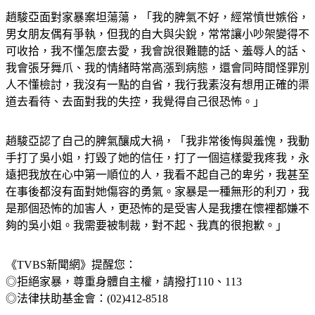
趙駿亞面對家暴案坦蕩蕩，「我的脾氣不好，經常憤世嫉俗，
男女朋友偶有爭執，但我的自大與尖銳，常常讓小吵架變得不
可收拾，我不懂怎麼去愛，我會說很難聽的話、羞辱人的話、
我會張牙舞爪、我的情緒時常高漲到病態，還會同時間怪罪別
人不懂檢討，我沒有一點的自省，我行我素沒有想用正確的渠
道去看待、去面對我的失控，我覺得自己很恐怖。」
趙駿亞認了自己的脾氣釀成大禍，「我非常後悔與羞愧，我動
手打了吳小姐，打毀了她的信任，打了一個這樣愛我疼我，永
遠把我放在心中第一順位的人，我看不起自己的卑劣，我甚至
在事後都沒有面對她傷容的勇氣。家暴是一種無形的利刃，我
是那個恐怖的加害人，更恐怖的是受害人是我摟在懷裡都嫌不
夠的吳小姐。我需要被制裁，對不起、我真的很抱歉。」
《TVBS新聞網》提醒您：
◎拒絕家暴，尊重身體自主權，請撥打110、113
◎法律扶助基金會：(02)412-8518