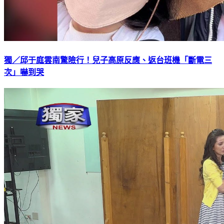
獨／邱于庭雲南驚險行！兒子高原反應、返台班機「斷電三
次」嚇到哭