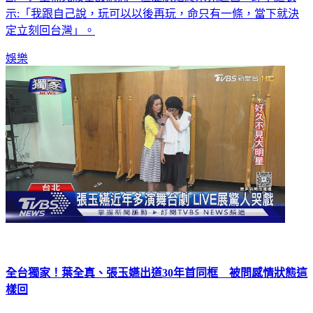
示:「我跟自己說，玩可以以後再玩，命只有一條，當下就決
定立刻回台灣」。
娛樂
全台獨家！葉全真、張玉嬿出道30年首同框 被問感情狀態這
樣回