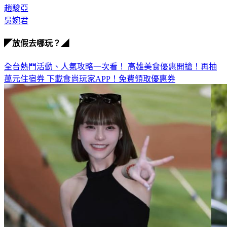
趙駿亞
吳婉君
◤放假去哪玩？◢
全台熱門活動、人氣攻略一次看！
高雄美食優惠開搶！再抽
萬元住宿券
下載食尚玩家APP！免費領取優惠券