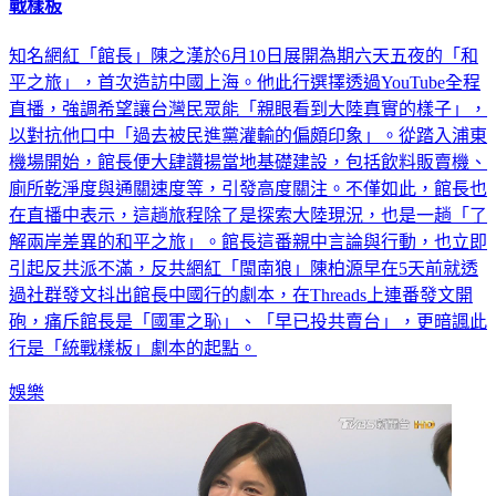
戰樣板
知名網紅「館長」陳之漢於6月10日展開為期六天五夜的「和
平之旅」，首次造訪中國上海。他此行選擇透過YouTube全程
直播，強調希望讓台灣民眾能「親眼看到大陸真實的樣子」，
以對抗他口中「過去被民進黨灌輸的偏頗印象」。從踏入浦東
機場開始，館長便大肆讚揚當地基礎建設，包括飲料販賣機、
廁所乾淨度與通關速度等，引發高度關注。不僅如此，館長也
在直播中表示，這趟旅程除了是探索大陸現況，也是一趟「了
解兩岸差異的和平之旅」。館長這番親中言論與行動，也立即
引起反共派不滿，反共網紅「閩南狼」陳柏源早在5天前就透
過社群發文抖出館長中國行的劇本，在Threads上連番發文開
砲，痛斥館長是「國軍之恥」、「早已投共賣台」，更暗諷此
行是「統戰樣板」劇本的起點。
娛樂