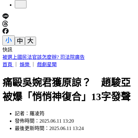
快訊
快訊／議員范織欽涉貪遭聲押 法院裁定120萬交保限制住居
首頁
｜
娛樂
｜
戲劇星聞
痛毆吳婉君獲原諒？ 趙駿亞
被爆「悄悄神復合」13字發聲
記者：羅凌筠
發佈時間：2025.06.11 13:20
最後更新時間：2025.06.11 13:24