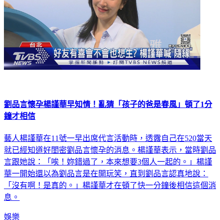
劉品言懷孕楊謹華早知情！亂猜「孩子的爸是春風」頓了1分
鐘才相信
藝人楊謹華在11號一早出席代言活動時，透露自己在520當天
就已經知道好閨密劉品言懷孕的消息。楊謹華表示，當時劉品
言跟她說：「唉！妳錯過了，本來想要3個人一起的。」楊謹
華一開始還以為劉品言是在開玩笑，直到劉品言認真地說：
「沒有啊！是真的。」楊謹華才在頓了快一分鐘後相信這個消
息。
娛樂