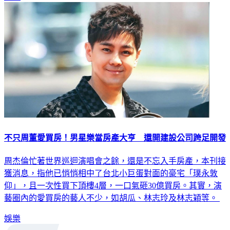
不只周董愛買房！男星樂當房產大亨 還開建設公司跨足開發
周杰倫忙著世界巡迴演唱會之餘，還是不忘入手房產，本刊接
獲消息，指他已悄悄相中了台北小巨蛋對面的豪宅「璞永敦
仰」，且一次性買下頂樓4層，一口氣砸30億買房。其實，演
藝圈內的愛買房的藝人不少，如胡瓜、林志玲及林志穎等。
娛樂