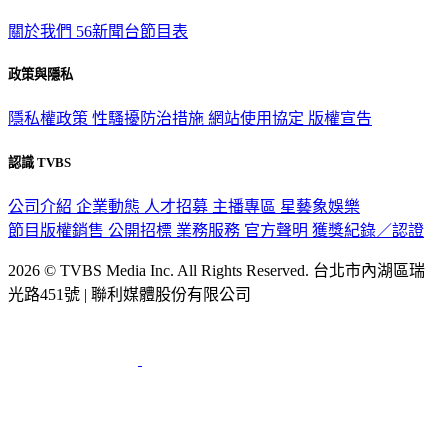
關於我們
56新聞台節目表
政策與隱私
隱私權政策
性騷擾防治措施
網站使用協定
版權宣告
認識 TVBS
公司介紹
企業動態
人才招募
主播專區
星藝象娛樂
節目版權銷售
公開招標
業務服務
官方聲明
獲獎紀錄／認證
2026 © TVBS Media Inc. All Rights Reserved. 台北市內湖區瑞
光路451號 | 聯利媒體股份有限公司