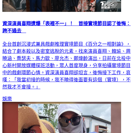
資深演員喜翔遭爆「表裡不一」！ 首接實境節目認了後悔：
跨不過去
全台首創沉浸式兼具戲劇推理實境節目《百分之一相對論》，
結合了劇本殺以及密室逃脫的元素，找來演員喜翔、韓瑜、周
曉涵、喬瑟夫、馬力歐、廖允杰、鄭煒齡演出，日前在北投中
心新村開放媒體探班活動，眾人首度現身，分享拍攝實境節目
中的戲劇環節心情。資深演員喜翔卻坦言，後悔接下工作，哀
嘆：「我當初接的時候，我不曉得後面要有這個（實境），不
然我才不會接。」
娛樂