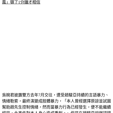
風」頓了1分鐘才相信
吳婉君披露雙方去年7月交往，遭受趙駿亞持續的言語暴力、
情緒勒索，最終演變成肢體暴力，「本人曾經選擇原諒並試圖
幫助趙先生控制情緒，然而當暴力行為已經發生，便不能繼續