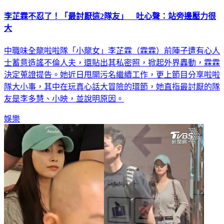
李芷霖不忍了！「最討厭這2隊友」 吐心聲：站旁邊壓力很
大
中職味全龍啦啦隊「小龍女」李芷霖（霖霖）前陣子遭有心人
士蓄意造謠不倫人夫，還貼出其私密照，掀起外界轟動，霖霖
決定蒐證提告。她近日甩開污名繼續工作，更上節目分享啦啦
隊大小事，其中在玩真心話大冒險的環節，她直指最討厭的隊
友是李多慧、小映，並說明原因。
娛樂