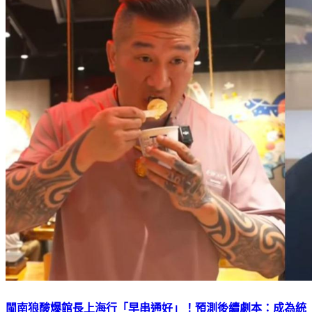
閩南狼酸爆館長上海行「早串通好」！預測後續劇本：成為統