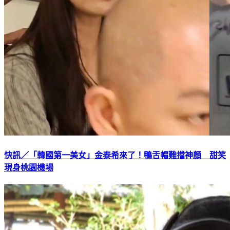
快訊／「韓國第一美女」金泰希來了！鴨舌帽難擋神顏 甜笑
現身桃園機場