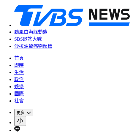
颱風白海豚動態
SBS歌謠大戰
沙拉油致癌物超標
首頁
即時
生活
政治
娛樂
國際
社會
更多