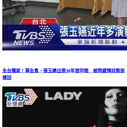
全台獨家！葉全真、張玉嬿出道30年首同框 被問感情狀態這
樣回