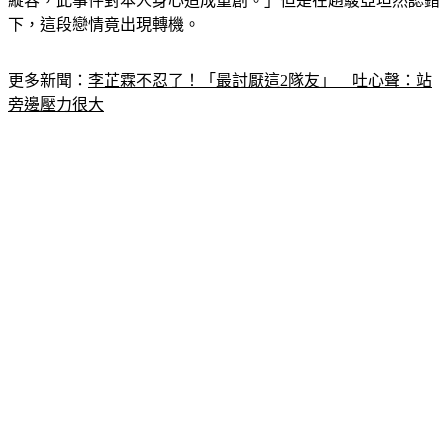
縱容，此事件對本人身心造成重創。」但是在趙駿亞坦然認錯
下，這段戀情竟出現轉機。
更多新聞：
李芷霖不忍了！「最討厭這2隊友」　吐心聲：站
旁邊壓力很大