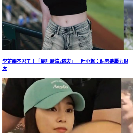
李芷霖不忍了！「最討厭這2隊友」 吐心聲：站旁邊壓力很
大