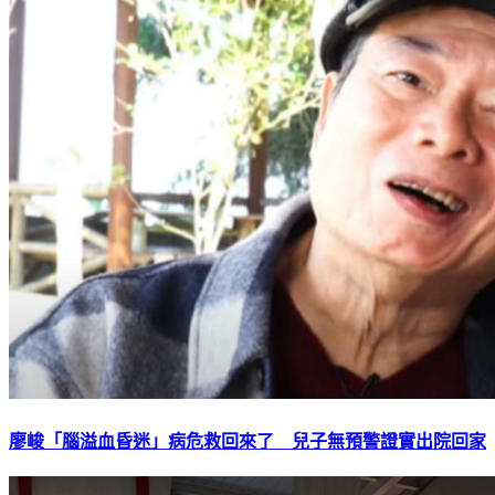
廖峻「腦溢血昏迷」病危救回來了 兒子無預警證實出院回家