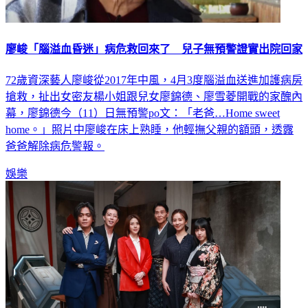
廖峻「腦溢血昏迷」病危救回來了 兒子無預警證實出院回家
72歲資深藝人廖峻從2017年中風，4月3度腦溢血送進加護病房
搶救，扯出女密友楊小姐跟兒女廖錦德、廖雪菱開戰的家醜內
幕，廖錦德今（11）日無預警po文：「老爸…Home sweet
home。」照片中廖峻在床上熟睡，他輕撫父親的額頭，透露
爸爸解除病危警報。
娛樂