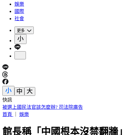
娛樂
國際
社會
更多
快訊
被選上國民法官該怎麼辦? 司法院廣告
首頁
｜
娛樂
館長稱「中國根本沒禁翻牆」 