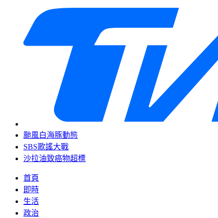
颱風白海豚動態
SBS歌謠大戰
沙拉油致癌物超標
首頁
即時
生活
政治