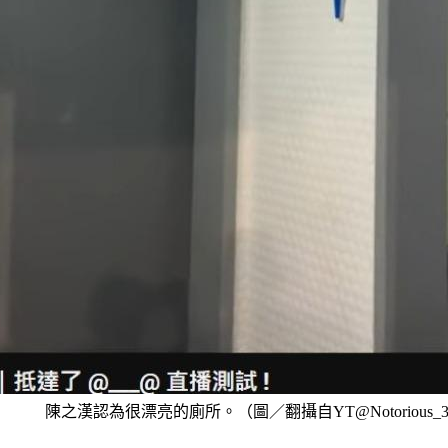
陳之漢認為很漂亮的廁所。（圖／翻攝自YT@Notorious_3