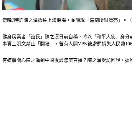
傍晚7時許陳之漢抵達上海機場，並讚說「這廁所很漂亮」。（圖／翻攝
健身房業者「館長」陳之漢日前自稱，將以「和平大使」身分前
事實上明文禁止「翻牆」，曾有人開VPN被處罰損失人民幣10
有媒體關心陳之漢到中國後該怎麼直播？陳之漢受訪回說，據所