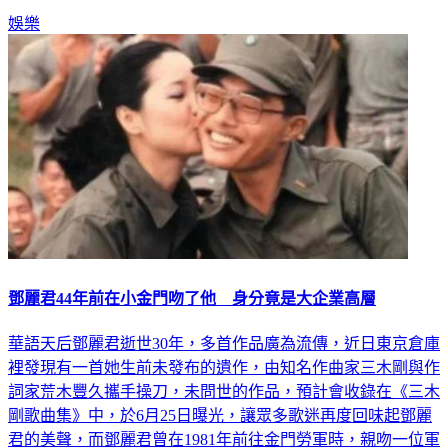
鄧麗君44年前在小金門吻了他 身分竟是大企業高層
華語天后鄧麗君逝世30年，多首作品廣為流傳，近日東京倉庫
裡發現有一首她生前未發布的遺作，由知名作曲家三木剛與作
詞家荒木豐久攜手操刀，未問世的作品，預計會收錄在《三木
剛歌曲集》中，於6月25日曝光，讓眾多歌迷再度回味起鄧麗
君的美聲，而鄧麗君曾在1981年前往金門勞軍時，親吻一位軍
官的臉頰，這名軍官的身分後來也曝光，他於2013年出面時，