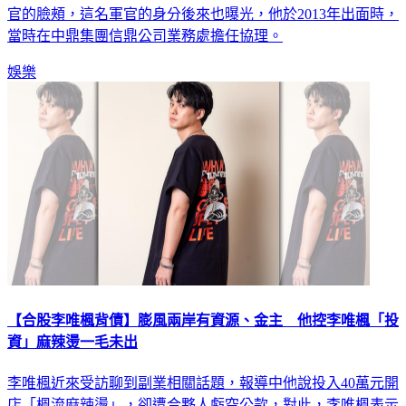
當時在中鼎集團信鼎公司業務處擔任協理。
娛樂
【合股李唯楓背債】膨風兩岸有資源、金主 他控李唯楓「投
資」麻辣燙一毛未出
李唯楓近來受訪聊到副業相關話題，報導中他說投入40萬元開
店「楓流麻辣燙」，卻遭合夥人虧空公款，對此，李唯楓表示
將決定提告背信、詐欺，並稱：「我相信他是個善良的人，或