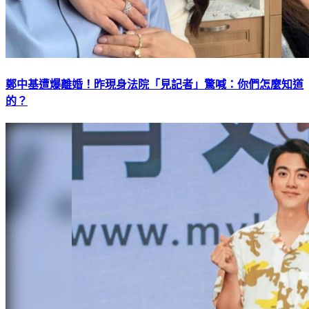
鄭中基遭爆離婚！昨現身法院「見記者」驚喊：你們怎麼知道
的？