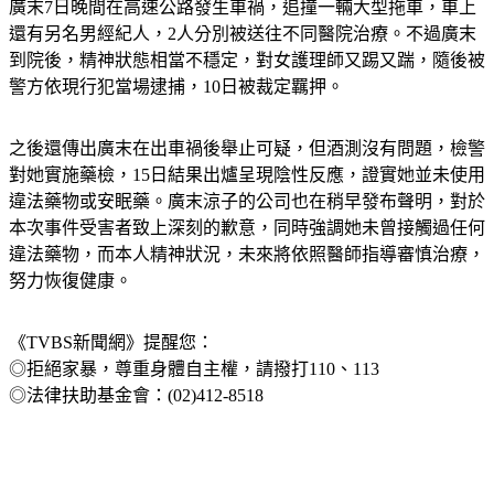
還有另名男經紀人，2人分別被送往不同醫院治療。不過廣末
到院後，精神狀態相當不穩定，對女護理師又踢又踹，隨後被
警方依現行犯當場逮捕，10日被裁定羈押。
之後還傳出廣末在出車禍後舉止可疑，但酒測沒有問題，檢警
對她實施藥檢，15日結果出爐呈現陰性反應，證實她並未使用
違法藥物或安眠藥。廣末涼子的公司也在稍早發布聲明，對於
本次事件受害者致上深刻的歉意，同時強調她未曾接觸過任何
違法藥物，而本人精神狀況，未來將依照醫師指導審慎治療，
努力恢復健康。
《TVBS新聞網》提醒您：
◎拒絕家暴，尊重身體自主權，請撥打110、113
◎法律扶助基金會：(02)412-8518