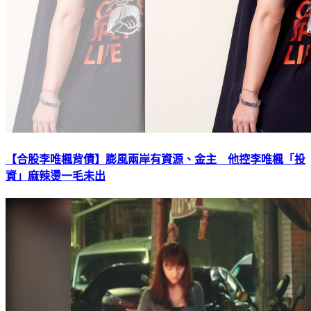
【合股李唯楓背債】膨風兩岸有資源、金主 他控李唯楓「投
資」麻辣燙一毛未出