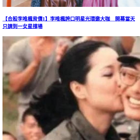
【合股李唯楓背債1】李唯楓誇口明星光環邀大咖 開幕當天
只請到一女星撐場