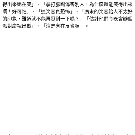
啊！好可怕」、「這笑容真恐怖」、「廣末的笑容給人不太好
的印象，難道就不能再忍耐一下嗎？」「估計他們今晚會辦個
派對慶祝出獄」、「這是有在反省嗎」。
廣末7日晚間在高速公路發生車禍，追撞一輛大型拖車，車上