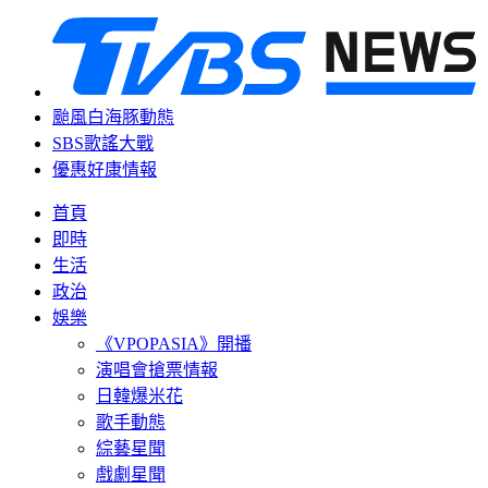
颱風白海豚動態
SBS歌謠大戰
優惠好康情報
首頁
即時
生活
政治
娛樂
《VPOPASIA》開播
演唱會搶票情報
日韓爆米花
歌手動態
綜藝星聞
戲劇星聞