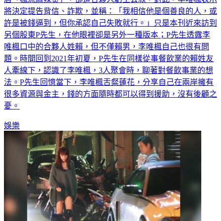
許是被錢逼到，但你承認自己失敗就行。」只是本刊近來訪到
另個股東P先生，在他眼裡卻是另外一種版本；P先生透露李
唯楓口中的合夥人姓賴，但不僅賴男，李唯楓自己也很有問
題。時間回到2021年初夏，P先生在同樣從事餐飲業的賴姓友
人牽線下，認識了李唯楓，3人聚會時，聊著對餐飲事業的想
法。P先生回憶當下，李唯楓舌粲蓮花，分享自己在兩岸擁有
很多資源與金主，錢的方面隨時都可以得到援助，沒有後顧之
憂。
娛樂