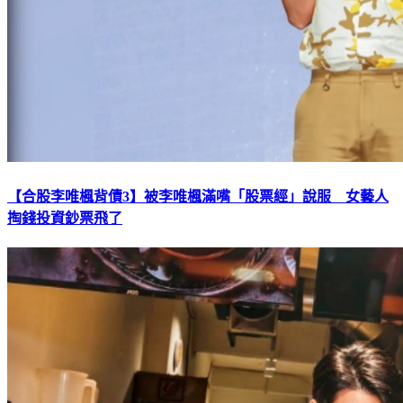
【合股李唯楓背債3】被李唯楓滿嘴「股票經」說服 女藝人
掏錢投資鈔票飛了