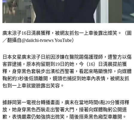
廣末涼子16日清晨獲釋，被網友抓包一上車後露出燦笑。（圖
／翻攝自@daiichi-tvnews YouTube）
日本女星廣末涼子日前因涉嫌在醫院踢傷護理師，遭警方以傷
害罪逮捕，原本拘留期到19日的她，今（16）日清晨提前獲
釋，身穿黑色套裝步出濱松西警署，看起來略顯憔悴，向媒體
鞠躬約3秒後低頭離開，鏡頭也捕捉到她車內表情，被網友抓
包到一上車就變臉露出笑容。
據靜岡第一電視台轉播畫面，廣末在當地時間6點20分獲得釋
放，她身穿黑色西裝走出警署大門，接著向媒體鞠躬公開道
歉，表情嚴肅仍勉強擠出微笑，隨後搭乘黑色廂型車離開。