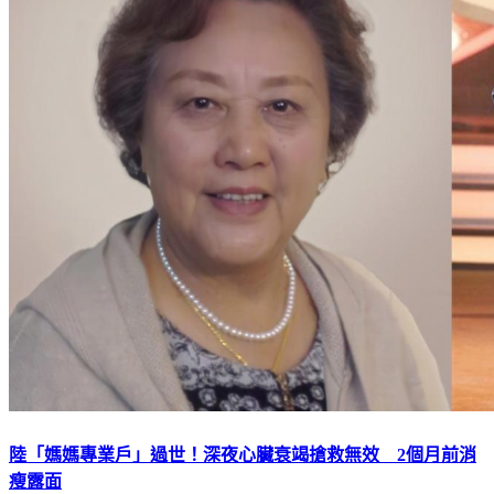
陸「媽媽專業戶」過世！深夜心臟衰竭搶救無效 2個月前消
瘦露面