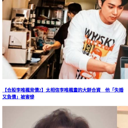
【合股李唯楓背債2】太相信李唯楓畫的大餅合資 他「失婚
又負債」被害慘