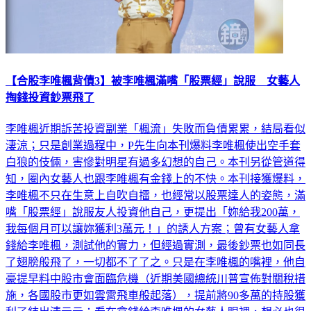
【合股李唯楓背債3】被李唯楓滿嘴「股票經」說服 女藝人
掏錢投資鈔票飛了
李唯楓近期訴苦投資副業「楓流」失敗而負債累累，結局看似
淒涼；只是創業過程中，P先生向本刊爆料李唯楓使出空手套
白狼的伎倆，害慘對明星有過多幻想的自己。本刊另從管道得
知，圈內女藝人也跟李唯楓有金錢上的不快。本刊接獲爆料，
李唯楓不只在生意上自吹自擂，也經常以股票達人的姿態，滿
嘴「股票經」說服友人投資他自己，更提出「妳給我200萬，
我每個月可以讓妳獲利3萬元！」的誘人方案；曾有女藝人拿
錢給李唯楓，測試他的實力，但經過實測，最後鈔票也如同長
了翅膀般飛了，一切都不了了之。只是在李唯楓的嘴裡，他自
豪提早料中股市會面臨危機（近期美國總統川普宣佈對關稅措
施，各國股市更如雲霄飛車般起落），提前將90多萬的持股獲
利了結出清云云；看在拿錢給李唯楓的女藝人眼裡，想必也很