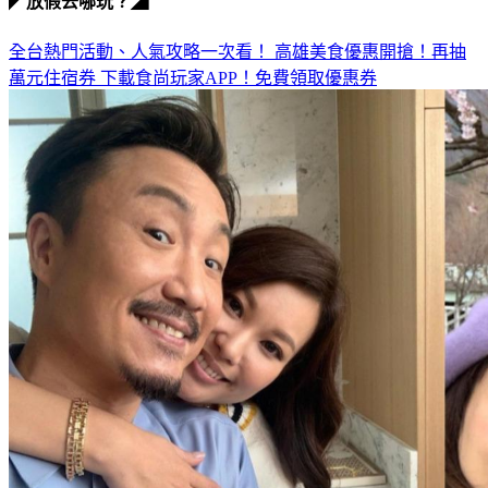
全台熱門活動、人氣攻略一次看！
高雄美食優惠開搶！再抽
萬元住宿券
下載食尚玩家APP！免費領取優惠券