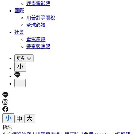
娛樂電影院
國際
川普對等關稅
全球必讀
社會
毒駕連爆
警察愛無限
更多
快訊