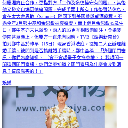
他又發文自爆因情緒問題，完成手頭上所有工作後暫時休息，
會在太太余思敏（Sammie）陪同下到美國參與戒酒療程。不
過今年2月鄭中基和余思敏被爆婚變，而上個月余思敏45歲生
日，鄭中基亦未見蹤影，兩人的IG更互相取消關注，令婚變
傳聞甚囂塵上，但雙方一直未有回應。TVB《娛樂新聞台》
拍到鄭中基於昨早（15日）現身香港法庭，據知二人正辦理離
婚手續。被問到是否搞離婚手續時，鄭中基稱：「這個閉門審
訊，你們怎麼知道？ （會不會想爭子女撫養權？ ）我想問一
問這個閉門審訊，你們怎麼知道？閉門審訊為什麼會收到消
息？這麼厲害的！」
娛樂