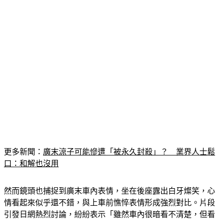
更多新聞：
廣末涼子可能慘遭「被永久封殺」？　業界人士鬆
口：和解也沒用
然而鏡頭也捕捉到廣末車內表情，坐在後座露出白牙燦笑，心
情看起來似乎還不錯，與上車前憔悴表情形成強烈對比。片段
引發日網熱烈討論，紛紛表示「雖然車內很暗看不清楚，但看
得出來她在笑」、「拳打腳踢傷害別人，為什麼還能笑得出來