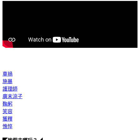
車禍
施暴
護理師
廣末涼子
鞠躬
笑容
獲釋
憔悴
◤放假去哪玩？◢