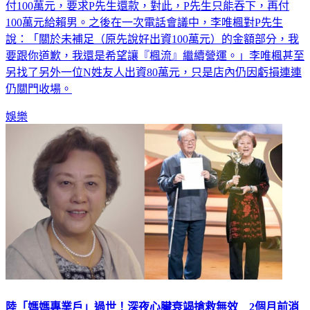
100萬元給賴男。之後在一次電話會議中，李唯楓對P先生
說：「關於未補足（原先說好出資100萬元）的金額部分，我
要跟你道歉，我還是希望讓『楓流』繼續營運。」李唯楓甚至
另找了另外一位N姓友人出資80萬元，只是店內仍因虧損連連
仍關門收場。
娛樂
陸「媽媽專業戶」過世！深夜心臟衰竭搶救無效 2個月前消
瘦露面