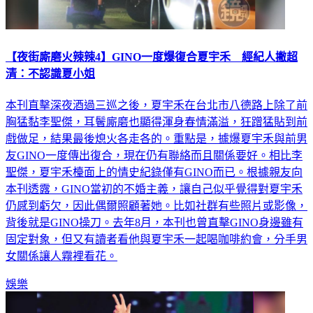
【夜街廝磨火辣辣4】GINO一度爆復合夏宇禾 經紀人撇超
清：不認識夏小姐
本刊直擊深夜酒過三巡之後，夏宇禾在台北市八德路上除了前
胸猛黏李聖傑，耳鬢廝磨也顯得渾身春情滿溢，狂蹭猛貼到前
戲做足，結果最後熄火各走各的。重點是，據爆夏宇禾與前男
友GINO一度傳出復合，現在仍有聯絡而且關係要好。相比李
聖傑，夏宇禾檯面上的情史紀錄僅有GINO而已。根據親友向
本刊透露，GINO當初的不婚主義，讓自己似乎覺得對夏宇禾
仍感到虧欠，因此偶爾照顧著她。比如社群有些照片或影像，
背後就是GINO操刀。去年8月，本刊也曾直擊GINO身邊雖有
固定對象，但又有讀者看他與夏宇禾一起喝咖啡約會，分手男
女關係讓人霧裡看花。
娛樂