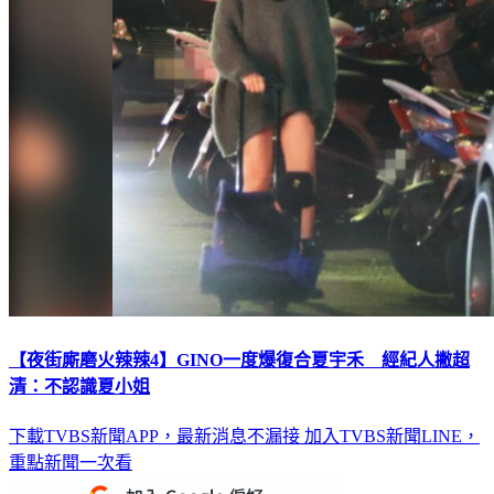
【夜街廝磨火辣辣4】GINO一度爆復合夏宇禾 經紀人撇超
清：不認識夏小姐
下載TVBS新聞APP，最新消息不漏接
加入TVBS新聞LINE，
重點新聞一次看