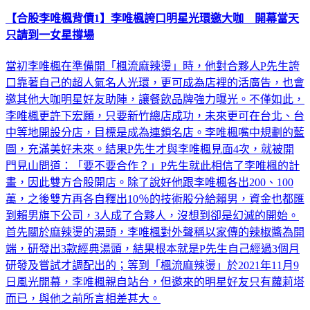
【合股李唯楓背債1】李唯楓誇口明星光環邀大咖 開幕當天
只請到一女星撐場
當初李唯楓在準備開「楓流麻辣燙」時，他對合夥人P先生誇
口靠著自己的超人氣名人光環，更可成為店裡的活廣告，也會
邀其他大咖明星好友助陣，讓餐飲品牌強力曝光。不僅如此，
李唯楓更許下宏願，只要新竹總店成功，未來更可在台北、台
中等地開設分店，目標是成為連鎖名店。李唯楓嘴中規劃的藍
圖，充滿美好未來。結果P先生才與李唯楓見面4次，就被開
門見山問道：「要不要合作？」P先生就此相信了李唯楓的計
畫，因此雙方合股開店。除了說好他跟李唯楓各出200、100
萬，之後雙方再各自釋出10％的技術股分給賴男，資金也都匯
到賴男旗下公司，3人成了合夥人，沒想到卻是幻滅的開始。
首先關於麻辣燙的湯頭，李唯楓對外聲稱以家傳的辣椒醬為開
端，研發出3款經典湯頭，結果根本就是P先生自己經過3個月
研發及嘗試才調配出的；等到「楓流麻辣燙」於2021年11月9
日風光開幕，李唯楓親自站台，但邀來的明星好友只有蘿莉塔
而已，與他之前所言相差甚大。
娛樂