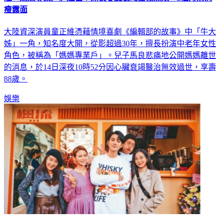
大陸資深演員童正維憑藉情境喜劇《編輯部的故事》中「牛大
姊」一角，知名度大開，從影超過30年，擅長扮演中老年女性
角色，被稱為「媽媽專業戶」。兒子馬良悲痛地公開媽媽離世
的消息，於14日深夜10時52分因心臟衰竭醫治無效過世，享壽
88歲。
娛樂