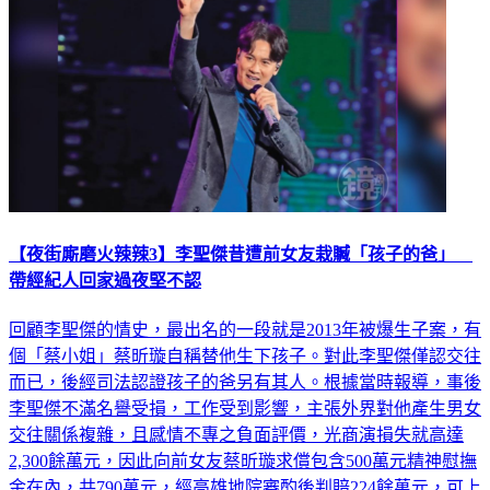
【夜街廝磨火辣辣3】李聖傑昔遭前女友栽贓「孩子的爸」
帶經紀人回家過夜堅不認
回顧李聖傑的情史，最出名的一段就是2013年被爆生子案，有
個「蔡小姐」蔡昕璇自稱替他生下孩子。對此李聖傑僅認交往
而已，後經司法認證孩子的爸另有其人。根據當時報導，事後
李聖傑不滿名譽受損，工作受到影響，主張外界對他產生男女
交往關係複雜，且感情不專之負面評價，光商演損失就高達
2,300餘萬元，因此向前女友蔡昕璇求償包含500萬元精神慰撫
金在內，共790萬元，經高雄地院審酌後判賠224餘萬元，可上
訴。