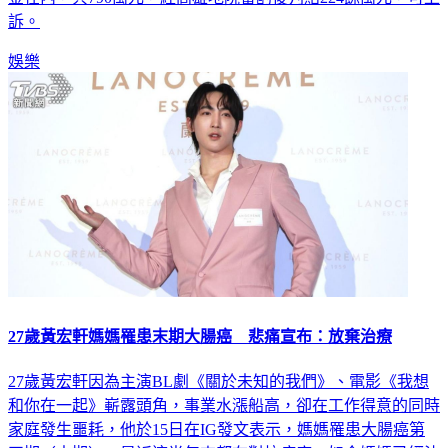
娛樂
27歲黃宏軒媽媽罹患末期大腸癌 悲痛宣布：放棄治療
27歲黃宏軒因為主演BL劇《關於未知的我們》、電影《我想
和你在一起》嶄露頭角，事業水漲船高，卻在工作得意的同時
家庭發生噩耗，他於15日在IG發文表示，媽媽罹患大腸癌第
四期（末期），最近這半年來都在對抗病魔，如今媽媽已經決