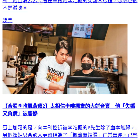
不是滋味。
娛樂
【合股李唯楓背債2】太相信李唯楓畫的大餅合資 他「失婚
又負債」被害慘
雪上加霜的是，向本刊控訴被李唯楓的P先生除了血本無歸，
另個賴姓男合夥人更聲稱為了「楓流麻辣燙」正常營運，已墊
付100萬元，要求P先生還款，對此，P先生只能吞下，再付