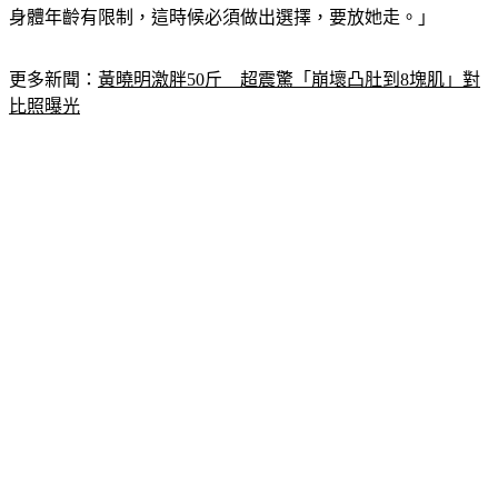
討論，父愛那一塊我真的沒辦法，我從來就不想離婚，但女生
身體年齡有限制，這時候必須做出選擇，要放她走。」
更多新聞：
黃曉明激胖50斤　超震驚「崩壞凸肚到8塊肌」對
比照曝光