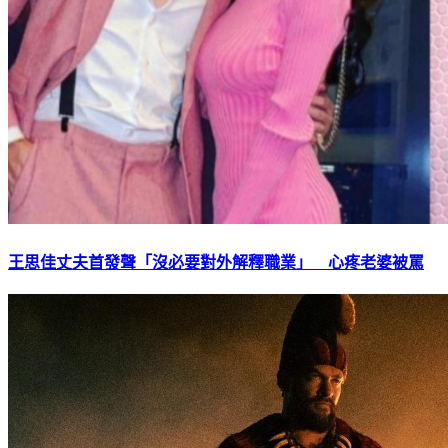
王思佳丈夫首發聲「沒必要對外解釋職業」 心疼老婆被罵