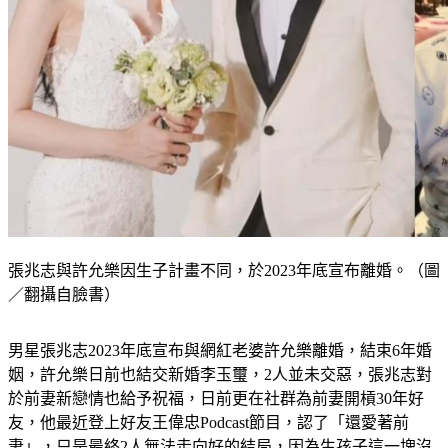
張兆志與許允樂因生子計畫不同，於2023年底宣布離婚。（圖
／翻攝自臉書）
男星張兆志2023年底宣布與網紅老婆許允樂離婚，結束6年婚
姻，許允樂日前也結交新婚李玉璽，2人並未交惡，張兆志對
於前妻新戀情也給予祝福，日前更在社群為前妻開槓30年好
友，他最近登上好友王偉忠Podcast節目，認了「還愛著前