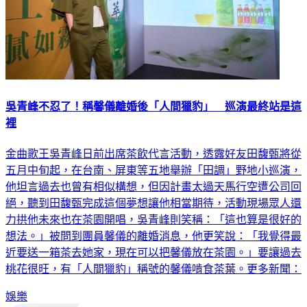
吳青峰不忍了！稱馨儀離婚後「人間獵豹」 巡演最終站是這
裡
金曲歌王吳青峰日前出席茶飲代言活動，透露好友田馥甄將從
五月中旬起，在台南、屏東等五地舉辦「田調」野地小巡演，
他坦言過去也曾有相似構想，但因計畫太過天馬行空遭公司回
絕，聽到田馥甄完成這個夢想讓他相當期待，活動現場眾人還
力拱他未來也在茶園開唱，吳青峰則笑稱：「這也算是很好的
想法。」被問到團員馨儀的離婚消息，他更笑說：「我覺得最
近要送一箱茶去她家，現在可以把馨儀放在茶園。」要讓過去
桃花很旺，有「人間獵豹」稱號的馨儀啃食茶葉。更多新聞：