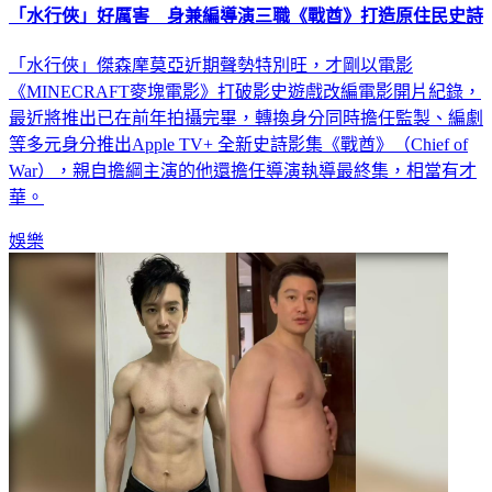
「水行俠」好厲害 身兼編導演三職《戰酋》打造原住民史詩
「水行俠」傑森摩莫亞近期聲勢特別旺，才剛以電影
《MINECRAFT麥塊電影》打破影史遊戲改編電影開片紀錄，
最近將推出已在前年拍攝完畢，轉換身分同時擔任監製、編劇
等多元身分推出Apple TV+ 全新史詩影集《戰酋》（Chief of
War），親自擔綱主演的他還擔任導演執導最終集，相當有才
華。
娛樂