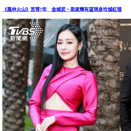
《風林火山》苦等7年 金城武、梁家輝有望現身坎城紅毯