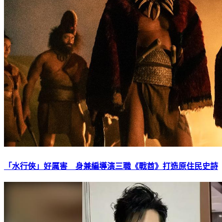
「水行俠」好厲害 身兼編導演三職《戰酋》打造原住民史詩