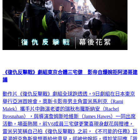
《復仇反擊戰》劇組東京合體三宅健 影帝自爆婉拒阿湯哥建
議
動作片《復仇反擊戰》劇組全球跑透透，9日劇組在日本東京
舉行亞洲首映會，奧斯卡影帝男主角雷米馬利克（Rami
Malek）攜手片中飾演老婆的瑞秋布羅斯納安（Rachel
Brosnahan），與導演詹姆斯哈維斯（James Hawes）一同出席
活動，場面熱鬧，前V6成員三宅健更驚喜現身獻花與贈禮，
雷米另笑稱自己拍《復仇反擊戰》之前，《不可能的任務》巨