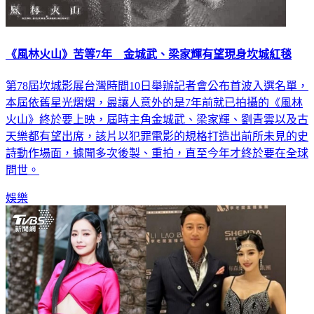
《風林火山》苦等7年 金城武、梁家輝有望現身坎城紅毯
第78屆坎城影展台灣時間10日舉辦記者會公布首波入選名單，
本屆依舊星光熠熠，最讓人意外的是7年前就已拍攝的《風林
火山》終於要上映，屆時主角金城武、梁家輝、劉青雲以及古
天樂都有望出席，該片以犯罪電影的規格打造出前所未見的史
詩動作場面，據聞多次後製、重拍，直至今年才終於要在全球
問世。
娛樂