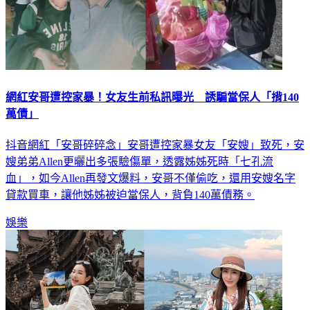
網紅安哥遭控家暴！女友生前私訊曝光 誘騙當保人「揹140
萬債」
抖音網紅「安哥碎碎念」安哥遭控家暴女友「安嫂」致死，安
嫂弟弟Allen更曬出多張驗傷單，透露姊姊死時「七孔流
血」，如今Allen再發文爆料，安哥不僅偷吃，還用安嫂名字
貸款買車，讓他姊姊被迫當保人，背負140萬債務。
娛樂