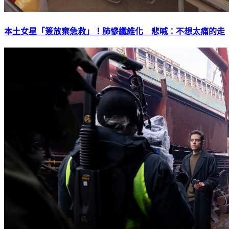
本土女星「簽放棄急救」！肺慘纖維化 悲喊：不想太痛的走