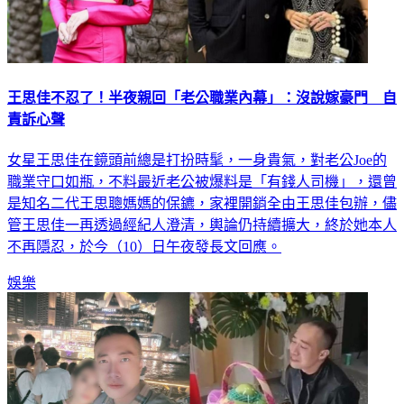
王思佳不忍了！半夜親回「老公職業內幕」：沒說嫁豪門 自
責訴心聲
女星王思佳在鏡頭前總是打扮時髦，一身貴氣，對老公Joe的
職業守口如瓶，不料最近老公被爆料是「有錢人司機」，還曾
是知名二代王思聰媽媽的保鑣，家裡開銷全由王思佳包辦，儘
管王思佳一再透過經紀人澄清，輿論仍持續擴大，終於她本人
不再隱忍，於今（10）日午夜發長文回應。
娛樂