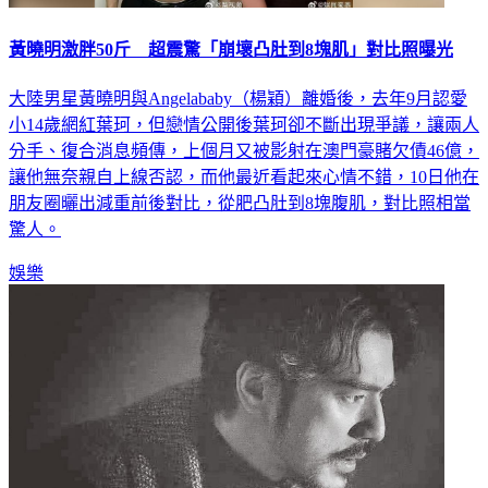
黃曉明激胖50斤 超震驚「崩壞凸肚到8塊肌」對比照曝光
大陸男星黃曉明與Angelababy（楊穎）離婚後，去年9月認愛
小14歲網紅葉珂，但戀情公開後葉珂卻不斷出現爭議，讓兩人
分手、復合消息頻傳，上個月又被影射在澳門豪賭欠債46億，
讓他無奈親自上線否認，而他最近看起來心情不錯，10日他在
朋友圈曬出減重前後對比，從肥凸肚到8塊腹肌，對比照相當
驚人。
娛樂