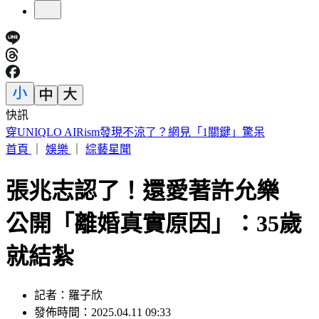
快訊
車禍後頭痛數月找嘸病因！吃止痛藥也沒用 醫揪這部位出問
題
首頁
｜
娛樂
｜
綜藝星聞
張兆志認了！還愛著許允樂
公開「離婚真實原因」：35歲
就結紮
記者：羅子欣