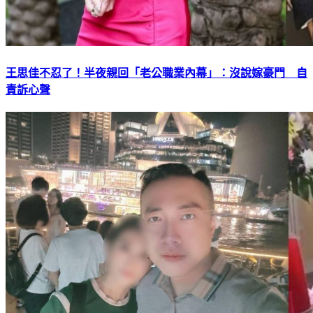
王思佳不忍了！半夜親回「老公職業內幕」：沒說嫁豪門 自
責訴心聲