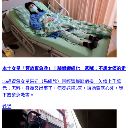
本土女星「簽放棄急救」！肺慘纖維化 悲喊：不想太痛的走
56歲資深女星馬妞（馬維欣）因經營餐廳虧損，欠債上千萬
元；怎料，身體又出事了，病發送院5天，讓她徹底心死，簽
下放棄急救書。
娛樂