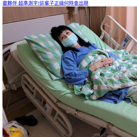
何潤東、曹佑寧獨家專訪搶先看
8月緣分排行榜 這星座遇見心
靈夥伴
超準測字!這輩子正緣何時會出現