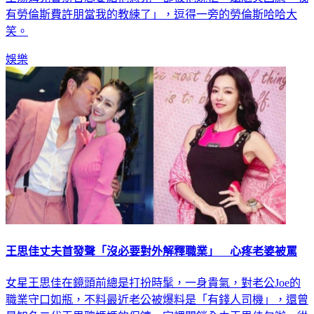
星湯姆克魯斯曾想要給他意見，卻被他婉拒，還尬笑回應「我
有勞倫斯費許朋當我的教練了」，逗得一旁的勞倫斯哈哈大
笑。
娛樂
王思佳丈夫首發聲「沒必要對外解釋職業」 心疼老婆被罵
女星王思佳在鏡頭前總是打扮時髦，一身貴氣，對老公Joe的