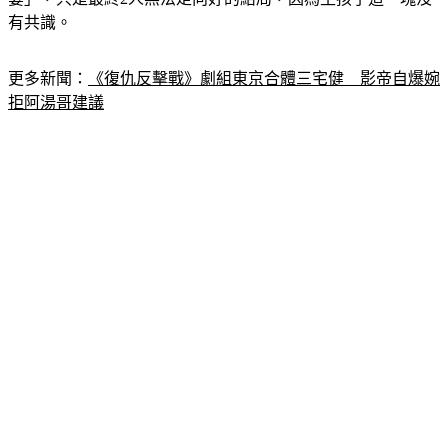
妻」，只是最終2人無法走向好的結局，因為生孩子這一塊沒
有共識。
更多新聞：
《復仇反擊戰》劇組東京合體三宅健　影帝自爆婉
拒阿湯哥建議