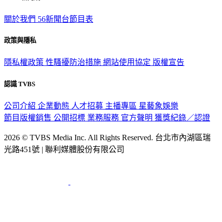
TVBS新聞網
關於我們
56新聞台節目表
政策與隱私
隱私權政策
性騷擾防治措施
網站使用協定
版權宣告
認識 TVBS
公司介紹
企業動態
人才招募
主播專區
星藝象娛樂
節目版權銷售
公開招標
業務服務
官方聲明
獲獎紀錄／認證
2026 © TVBS Media Inc. All Rights Reserved. 台北市內湖區瑞
光路451號 | 聯利媒體股份有限公司