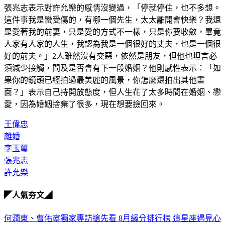
張兆志表示對許允樂的感情沒變過，「停就停住，也不多想。
這件事我是蠻受傷的，有哪一個先生，太太離開會快樂？我還
是愛著我的前妻，只是愛的方式不一樣，只是你要收斂，畢竟
人家有人家的人生，我認為我是一個很好的丈夫，也是一個很
好的前夫。」2人雖然沒有交惡，依然是朋友，但他也坦言必
須減少接觸，問及是否會有下一段婚姻？他則感性表示：「如
果你的鏡頭已經拍過最美麗的風景，你怎麼還拍出其他畫
面？」表示自己持開放態度，但人生花了太多時間在婚姻、戀
愛，因為婚姻捨棄了很多，現在想要撿回來。
王偉忠
離婚
李玉璽
張兆志
許允樂
◤人氣夯文◢