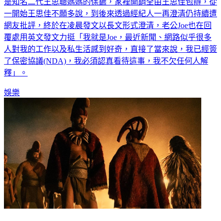
職業守口如瓶，不料最近老公被爆料是「有錢人司機」，還曾
是知名二代王思聰媽媽的保鑣，家裡開銷全由王思佳包辦，從
一開始王思佳不願多說，到後來透過經紀人一再澄清仍持續遭
網友批評，終於在凌晨發文以長文形式澄清，老公Joe也在回
覆處用英文發文力挺「我就是Joe，最近新聞、網路似乎很多
人對我的工作以及私生活感到好奇，直接了當來說，我已經簽
了保密協議(NDA)，我必須認真看待這事，我不欠任何人解
釋」。
娛樂