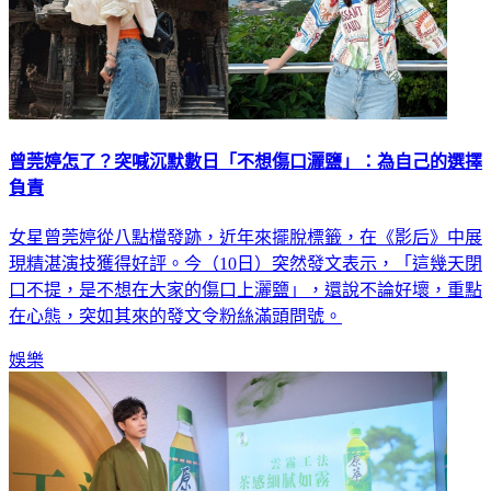
曾莞婷怎了？突喊沉默數日「不想傷口灑鹽」：為自己的選擇
負責
女星曾莞婷從八點檔發跡，近年來擺脫標籤，在《影后》中展
現精湛演技獲得好評。今（10日）突然發文表示，「這幾天閉
口不提，是不想在大家的傷口上灑鹽」，還說不論好壞，重點
在心態，突如其來的發文令粉絲滿頭問號。
娛樂