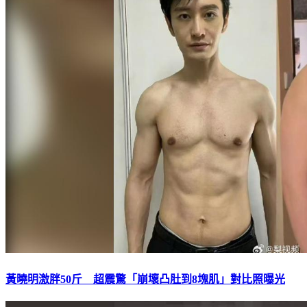
黃曉明激胖50斤 超震驚「崩壞凸肚到8塊肌」對比照曝光