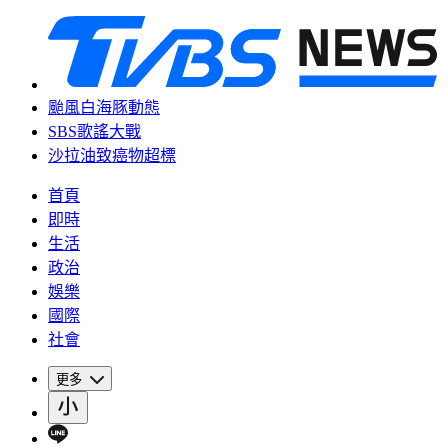
颱風白海豚動態
SBS歌謠大戰
沙拉油致癌物超標
首頁
即時
生活
政治
娛樂
國際
社會
更多