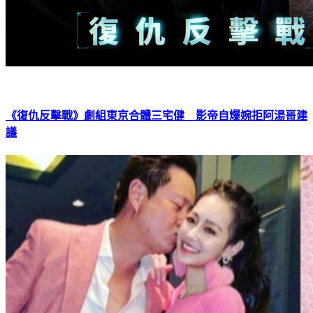
《復仇反擊戰》劇組東京合體三宅健 影帝自爆婉拒阿湯哥建
議