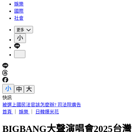
娛樂
國際
社會
更多
快訊
被選上國民法官該怎麼辦? 司法院廣告
首頁
｜
娛樂
｜
日韓爆米花
BIGBANG大聲演唱會2025