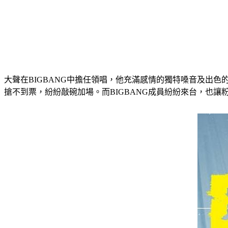
大聲在BIGBANG中擔任領唱，他充滿感情的獨特嗓音及出色的
搶不到票，紛紛敲碗加場。而BIGBANG成員紛紛來台，也讓