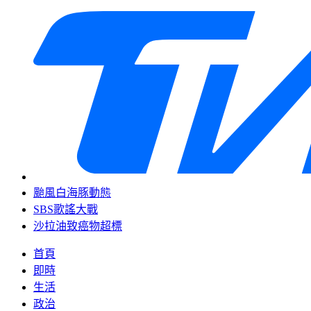
颱風白海豚動態
SBS歌謠大戰
沙拉油致癌物超標
首頁
即時
生活
政治