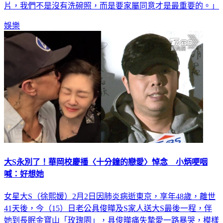
時直播，該頻道在留言區強調「今天會公開尺度比較低的照
片，我們不是沒有洗碗照，而是要家屬同意才是最重要的。」
娛樂
大S永別了！華岡校慶播〈十分鐘的戀愛〉悼念 小炳哽咽
喊：好想她
女星大S（徐熙媛）2月2日因肺炎病逝東京，享年48歲，離世
41天後，今（15）日老公具俊曄及S家人送大S最後一程，伴