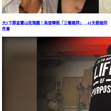
大S下葬金寶山玫瑰園！具俊曄照「三餐跪拜」 41天都做同
件事