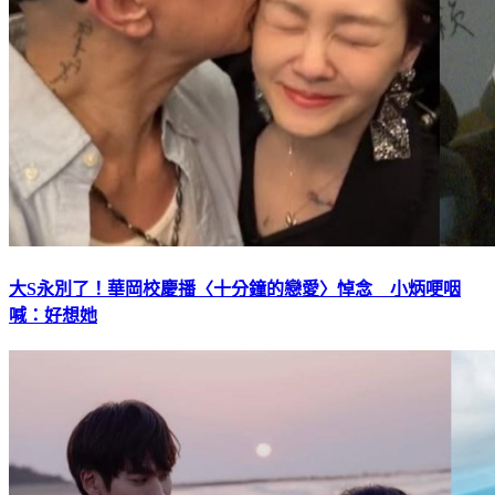
大S永別了！華岡校慶播〈十分鐘的戀愛〉悼念 小炳哽咽
喊：好想她