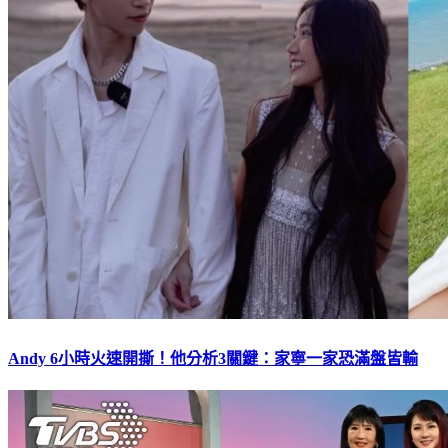
Andy 6小時火速開撕！他分析3關鍵：家寧一家恐滿盤皆輸