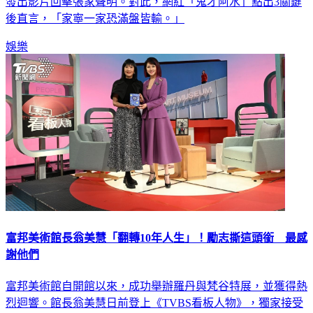
道，遭前女友張家寧一家奪走，如今兩方隔空交火，Andy再
發出影片回擊張家聲明。對此，網紅「鬼才阿水」點出3關鍵
後直言，「家寧一家恐滿盤皆輸。」
娛樂
富邦美術館長翁美慧「翻轉10年人生」！勵志撕這頭銜 最感
謝他們
富邦美術館自開館以來，成功舉辦羅丹與梵谷特展，並獲得熱