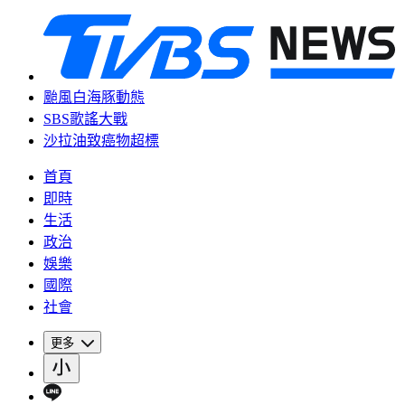
颱風白海豚動態
SBS歌謠大戰
沙拉油致癌物超標
首頁
即時
生活
政治
娛樂
國際
社會
更多