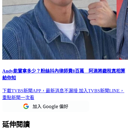
Andy能實拿多少？粉絲抖內律師費8百萬 阿滴將繳稅真相算
給你知
下載TVBS新聞APP，最新消息不漏接
加入TVBS新聞LINE，
重點新聞一次看