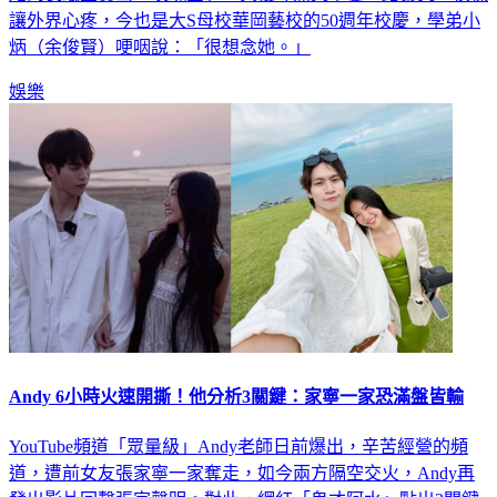
她到長眠金寶山「玫瑰園」，具俊曄痛失摯愛一路暴哭，模樣
讓外界心疼，今也是大S母校華岡藝校的50週年校慶，學弟小
炳（余俊賢）哽咽說：「很想念她。」
娛樂
Andy 6小時火速開撕！他分析3關鍵：家寧一家恐滿盤皆輸
YouTube頻道「眾量級」Andy老師日前爆出，辛苦經營的頻