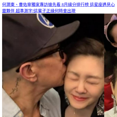
何潤東、曹佑寧獨家專訪搶先看
8月緣分排行榜 這星座遇見心
靈夥伴
超準測字!這輩子正緣何時會出現