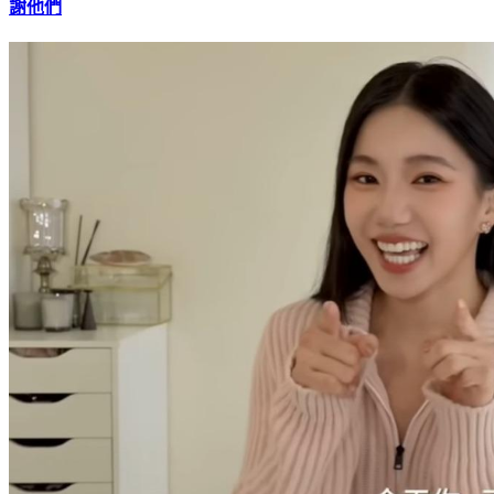
富邦美術館長翁美慧「翻轉10年人生」！勵志撕這頭銜 最感
謝他們