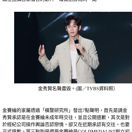
過往拍攝自家宿舍的影片，確實廚房為同一間。
金秀賢名聲盡毀。(圖／TVBS資料照）
金賽綸的家屬透過「橫豎研究所」發出7點聲明，首先是請金
秀賢承認是在金賽綸未成年時交往，並且公開道歉，其次是對
於經紀公司操作輿論否認戀情，卻又在近期承認有交往，也要