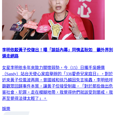
李明依駁黃子佼復出！曝「談話內幕」同情孟耿如 籲外界別
逼走絕路
女星李明依多年來致力關懷弱勢，今（15）日攜手吳姍儒
（Sandy）站台天使心家庭舉辦的「336愛奇兒家庭日」，對於
近來黃子佼風波再興，曾國城和徐乃麟因失言挨轟，李明依呼
籲觀眾回歸事件本質，讓黃子佼接受制裁，「對於那些做出危
害社會、犯罪，走在模糊地帶，我覺得他們就該受到懲戒，我
甚至覺得法律太輕了」。
娛樂