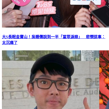
大S長眠金寶山！吳姍儒說到一半「當眾淚崩」 悲憫這事：
太沉痛了