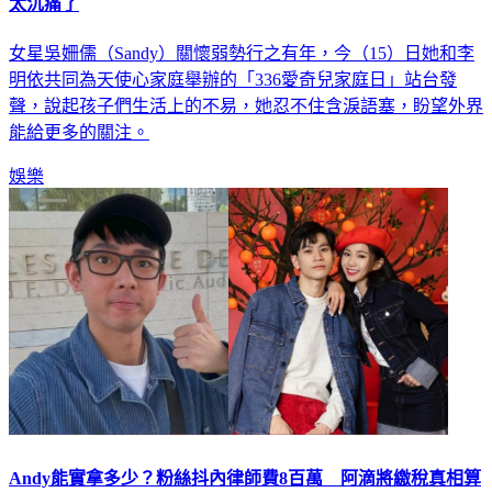
大S長眠金寶山！吳姍儒說到一半「當眾淚崩」 悲憫這事：
太沉痛了
女星吳姍儒（Sandy）關懷弱勢行之有年，今（15）日她和李
明依共同為天使心家庭舉辦的「336愛奇兒家庭日」站台發
聲，說起孩子們生活上的不易，她忍不住含淚語塞，盼望外界
能給更多的關注。
娛樂