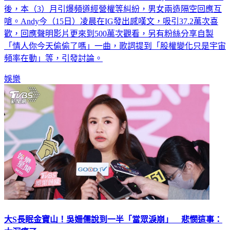
YouTube情侶檔網紅「眾量級CROWD」Andy與家寧去年分手
後，本（3）月引爆頻道經營權等糾紛，男女兩造隔空回應互
嗆。Andy今（15日）凌晨在IG發出感嘆文，吸引37.2萬次喜
歡，回應聲明影片更來到500萬次觀看，另有粉絲分享自製
「情人你今天偷偷了嗎」一曲，歌詞提到「股權變化只是宇宙
頻率在動」等，引發討論。
娛樂