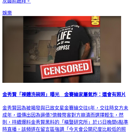
中的這段日子，具俊曄每天都給她做生前最愛吃的菜，並在骨
灰罈前跪拜。
娛樂
金秀賢「裸體洗碗照」曝光 金賽綸家屬氣炸：還會有照片
金秀賢因為被揭發與已故女星金賽綸交往6年，交往時女方未
成年，還傳出因為逼債7億韓幣害對方崩潰而選擇輕生，然
則，持續爆料金秀賢黑料的「橫豎研究所」於15日晚間6點準