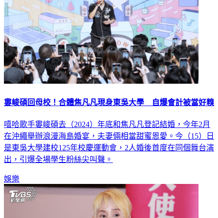
婁峻碩回母校！合體焦凡凡現身東吳大學 自爆會計被當好糗
嘻哈歌手婁峻碩去（2024）年底和焦凡凡登記結婚，今年2月
在沖繩舉辦浪漫海島婚宴，夫妻倆相當甜蜜恩愛。今（15）日
是東吳大學建校125年校慶運動會，2人婚後首度在同個舞台演
出，引爆全場學生粉絲尖叫聲。
娛樂