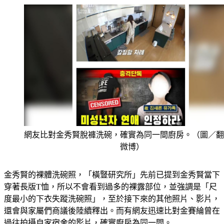
網友比對金秀賢脫褲洗碗，確實為同一間廚房。（圖／翻
微博）
金秀賢的裸體洗碗照，「橫豎研究所」先前已提到金秀賢當下
穿著長版T恤，所以不會看到過多的裸露部位，並強調是「尺
度最小的下衣失蹤洗碗照」，至於接下來的其他照片、影片，
還會與家屬們商議後陸續釋出。而有網友迅速比對金賽綸曾在