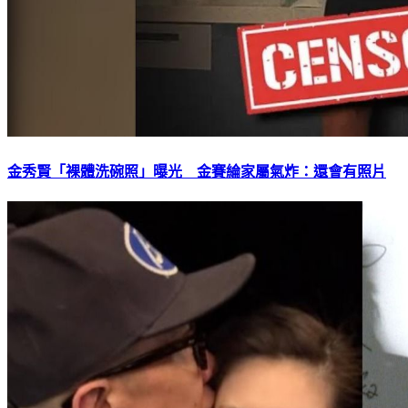
金秀賢「裸體洗碗照」曝光 金賽綸家屬氣炸：還會有照片