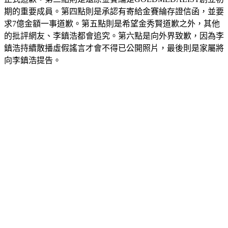
正式道歉。第三點則是還原金賽綸是GOLDMEDALIST創立初
期的重要成員。第四點則是承認有寄給金賽綸存證信函，並要
求7億金額一事道歉。第五點則是希望金秀賢道歉之外，其他
的批評網友、李鎮浩都會追究。第六點是向外界致歉，因為李
鎮浩持續散播虛假謠言才會不得已公開照片，最後則是家屬將
向李鎮浩提告。