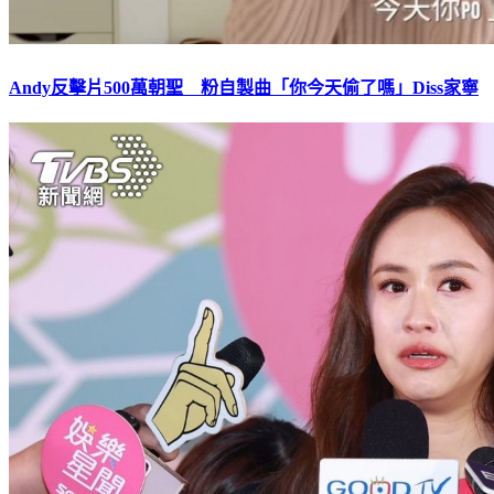
Andy反擊片500萬朝聖 粉自製曲「你今天偷了嗎」Diss家寧