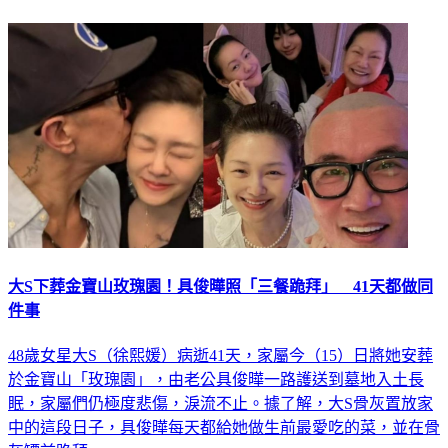
延伸閱讀
大S下葬金寶山玫瑰園！具俊曄照「三餐跪拜」 41天都做同
件事
48歲女星大S（徐熙媛）病逝41天，家屬今（15）日將她安葬
於金寶山「玫瑰園」，由老公具俊曄一路護送到墓地入土長
眠，家屬們仍極度悲傷，淚流不止。據了解，大S骨灰置放家