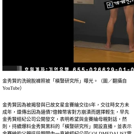
金秀賢的洗碗脫褲照被「橫豎研究所」曝光。（圖／翻攝自
YouTube）
金秀賢因為被揭發與已故女星金賽綸交往6年，交往時女方未
成年，還傳出因為逼債7億韓幣害對方崩潰而選擇輕生，早先
金秀賢經紀公司公開發文，表明希望與金賽綸母親對話，然
則，持續爆料金秀賢黑料的「橫豎研究所」開設直播，並表示