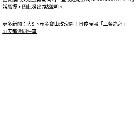
金賽綸的父親這段期間內一直被經紀公司GOLDMEDALIST電
話騷擾，因此發出7點聲明。
更多新聞：
大S下葬金寶山玫瑰園！具俊曄照「三餐跪拜」　
41天都做同件事