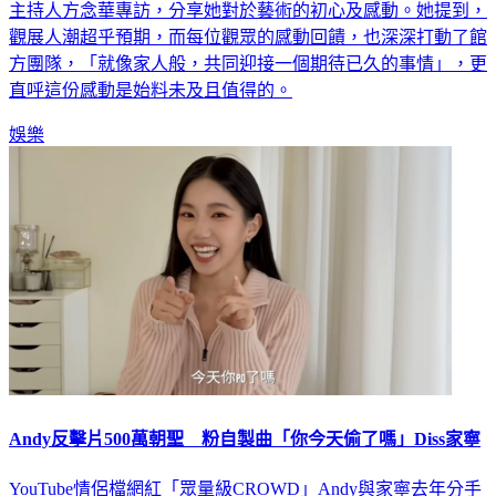
烈迴響。館長翁美慧日前登上《TVBS看板人物》，獨家接受
主持人方念華專訪，分享她對於藝術的初心及感動。她提到，
觀展人潮超乎預期，而每位觀眾的感動回饋，也深深打動了館
方團隊，「就像家人般，共同迎接一個期待已久的事情」，更
直呼這份感動是始料未及且值得的。
娛樂
Andy反擊片500萬朝聖 粉自製曲「你今天偷了嗎」Diss家寧