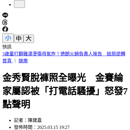
快訊
注意！淡江大橋首納入漢光演習「今晚8時起封橋」 交管一
次看
首頁
｜
娛樂
金秀賢脫褲照全曝光 金賽綸
家屬認被「打電話騷擾」怒發7
點聲明
記者：陳建嘉