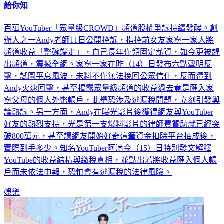
Andy能實拿多少？粉絲抖內律師費8百萬 阿滴將繳稅真相算
給你知
百萬YouTuber「眾量級CROWD」頻道股權爭議持續發酵。創
辦人之一Andy老師11日公開控訴，指控前女友家寧一家人將
頻道收益「整碗端走」，自己長年僅領固定薪資，如今更被趕
出頻道，震撼全網。家寧一家在昨（14）日發布六點聲明反
擊，試圖平息風波，未料不僅無法挽回公眾信任，反而遭到
Andy火速回擊，甚至揭露眾量級頻道的收益過去竟是匯入家
寧父母的個人外幣帳戶，此舉恐涉及逃漏稅問題，立刻引發輿
論熱議。另一方面，Andy在曝光影片後獲得網友與YouTuber
好友的熱烈支持，光是第一支爆料影片的律師費贊助就已經突
破800萬元，甚至讓網友開始好奇這筆資金扣除平台抽成後，
實際到手多少。知名YouTuber阿滴今（15）日特別發文解釋
YouTube的收益結構與繳稅真相，並點出若將收益匯入個人帳
戶而未依法申報，恐怕會有逃漏稅的法律風險。
娛樂