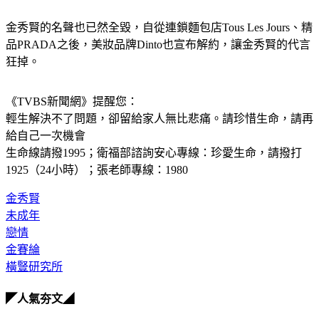
金秀賢的名聲也已然全毀，自從連鎖麵包店Tous Les Jours、精
品PRADA之後，美妝品牌Dinto也宣布解約，讓金秀賢的代言
狂掉。
《TVBS新聞網》提醒您：
輕生解決不了問題，卻留給家人無比悲痛。請珍惜生命，請再
給自己一次機會
生命線請撥1995；衛福部諮詢安心專線：珍愛生命，請撥打 
1925（24小時）；張老師專線：1980
金秀賢
未成年
戀情
金賽綸
橫豎研究所
◤人氣夯文◢