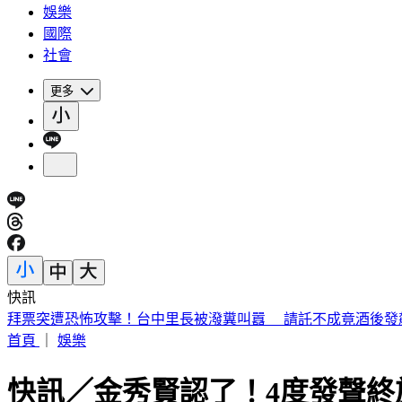
娛樂
國際
社會
更多
快訊
北市6旬老姊姊大街狂毆56歲弟 背後心酸原因曝
首頁
｜
娛樂
快訊／金秀賢認了！4度發聲