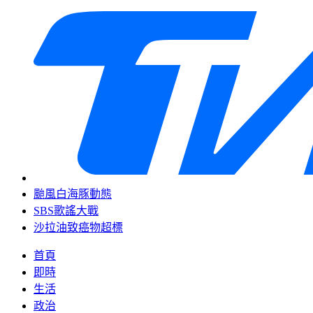
颱風白海豚動態
SBS歌謠大戰
沙拉油致癌物超標
首頁
即時
生活
政治