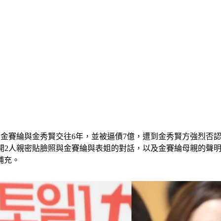
料，金賽綸與金秀賢交往6年，並被逼債7億，遭到金秀賢方強烈
2人親密貼臉照與金賽綸與表姐的對話，以及金賽綸母親的聲明，金秀
補充。