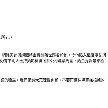
所YT）
，網路輿論與媒體將金賽綸離世歸咎於他，令他陷入極度混亂與
，仍有不明人士持攝影機徘徊於公司建築周圍，給金秀賢帶來極
場荒謬的獵巫。我們懇請大眾理性判斷，不要再讓這場毫無根據的