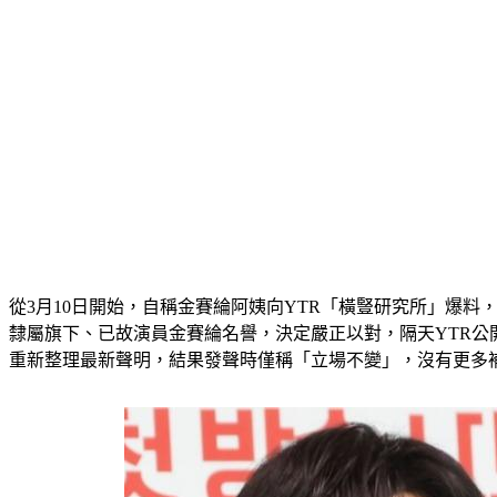
從3月10日開始，自稱金賽綸阿姨向YTR「橫豎研究所」爆
隸屬旗下、已故演員金賽綸名譽，決定嚴正以對，隔天YTR公開
重新整理最新聲明，結果發聲時僅稱「立場不變」，沒有更多