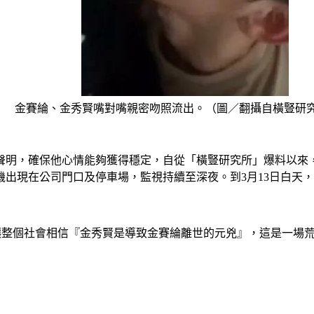
金賽綸、金秀賢嘴對嘴親密吻照流出。（圖／翻攝自橫豎研究
聲明，確保他心情能夠獲得穩定，自從「橫豎研究所」爆料以來
機出現在公司門口及停車場，監視持續至深夜。到3月13日白天
片，就讓整個社會相信『金秀賢是導致金賽綸離世的元兇』，這是一