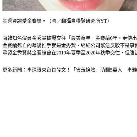
金秀賢認愛金賽綸。（圖／翻攝自橫豎研究所YT）
南韓知名演員金秀賢被爆交往「最美童星」金賽綸6年，更傳
金賽綸死亡的幕後推手就是金秀賢，經紀公司緊急反駁不是事
承認金秀賢與金賽綸曾在2019年夏季至2020年秋季交往，
更多新聞：
李珠珢來台首發文！「害羞摀臉」萌翻5萬人　李