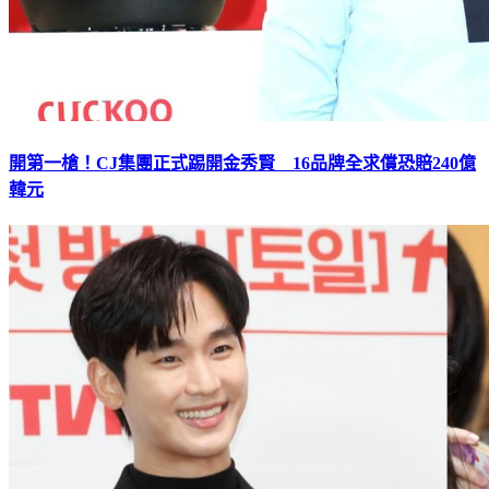
開第一槍！CJ集團正式踢開金秀賢 16品牌全求償恐賠240億
韓元