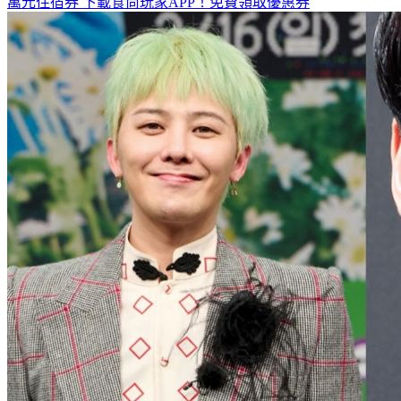
全台熱門活動、人氣攻略一次看！
高雄美食優惠開搶！再抽
萬元住宿券
下載食尚玩家APP！免費領取優惠券