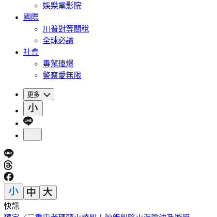
娛樂電影院
國際
川普對等關稅
全球必讀
社會
毒駕連爆
警察愛無限
更多
快訊