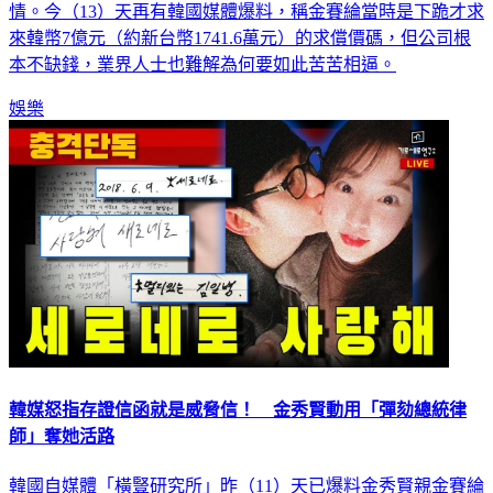
證信函，似乎成為壓垮金賽綸的最後一根稻草，讓外界直呼薄
情。今（13）天再有韓國媒體爆料，稱金賽綸當時是下跪才求
來韓幣7億元（約新台幣1741.6萬元）的求償價碼，但公司根
本不缺錢，業界人士也難解為何要如此苦苦相逼。
娛樂
韓媒怒指存證信函就是威脅信！ 金秀賢動用「彈劾總統律
師」奪她活路