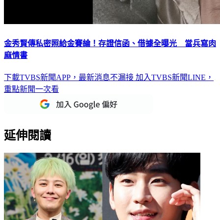
金秀賢傳私密照給金賽綸！存證信函、借據全曝光 當兵寫肉
麻情書
下載TVBS新聞APP，最新消息不漏接
加入TVBS新聞LINE，
重點新聞一次看
延伸閱讀