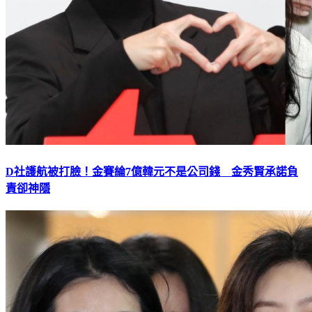
D社護航被打臉！金賽綸7億韓元不是公司錢 金秀賢承諾負
責卻神隱