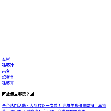
玄彬
孫藝珍
來台
記者會
孫藝真
◤放假去哪玩？◢