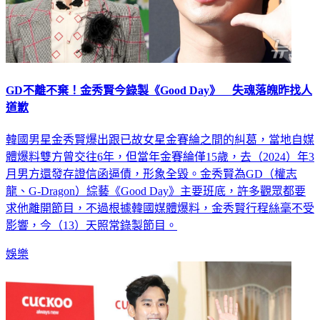
GD不離不棄！金秀賢今錄製《Good Day》 失魂落魄昨找人
道歉
韓國男星金秀賢爆出跟已故女星金賽綸之間的糾葛，當地自媒
體爆料雙方曾交往6年，但當年金賽綸僅15歲，去（2024）年3
月男方還發存證信函逼債，形象全毀。金秀賢為GD（權志
龍、G-Dragon）綜藝《Good Day》主要班底，許多觀眾都要
求他離開節目，不過根據韓國媒體爆料，金秀賢行程絲毫不受
影響，今（13）天照常錄製節目。
娛樂