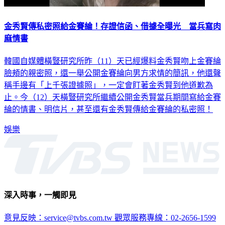
金秀賢傳私密照給金賽綸！存證信函、借據全曝光 當兵寫肉
麻情書
韓國自媒體橫豎研究所昨（11）天已經爆料金秀賢吻上金賽綸
臉頰的親密照，還一舉公開金賽綸向男方求情的簡訊，他還聲
稱手邊有「上千張證據照」，一定會盯著金秀賢到他道歉為
止。今（12）天橫豎研究所繼續公開金秀賢當兵期間寫給金賽
綸的情書、明信片，甚至還有金秀賢傳給金賽綸的私密照！
娛樂
深入時事，一觸即見