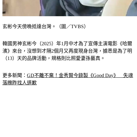
玄彬今天傍晚抵達台灣。（圖／TVBS）
韓國男神玄彬今（2025）年1月中才為了宣傳主演電影《哈爾
濱》來台，沒想到才隔2個月又再度現身台灣，據悉是為了明
（13）天的品牌活動，規格則比照愛妻孫藝真。
更多新聞：
GD不離不棄！金秀賢今錄製《Good Day》　失魂
落魄昨找人道歉