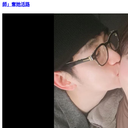
韓媒怒指存證信函就是威脅信！ 金秀賢動用「彈劾總統律
師」奪她活路