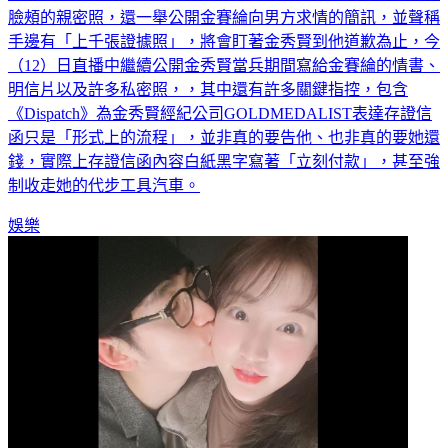
韓國自媒體「橫豎研究所」昨（11）天已爆料金秀賢親金賽綸
臉頰的親密照，還一舉公開金賽綸向男方求情的簡訊，並聲稱
手邊有「上千張證據照」，將會盯著金秀賢到他道歉為止，今
（12）日直播中繼續公開金秀賢當兵期間寫給金賽綸的情書、
明信片以及許多私密照，，其中還有許多關鍵指控，包含
《Dispatch》為金秀賢經紀公司GOLDMEDALIST表達存證信
函只是「形式上的流程」，並非真的要告他、也非真的要她還
錢，實際上存證信函內容白紙黑字寫著「立刻付款」，甚至強
制收走她的代步工具汽車。
娛樂