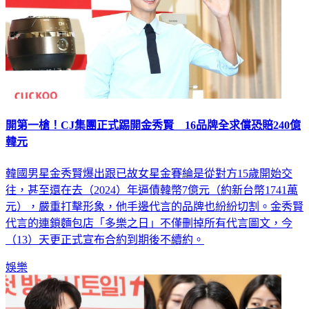
開第一槍！CJ集團正式踢開金秀賢 16品牌全求償恐賠240億
韓元
韓國男星金秀賢爆出跟已故女星金賽綸是從對方15歲開始交
往，甚至還在去（2024）年逼債韓幣7億元（約新台幣1741萬
元），嚴重打擊形象，他手邊代言的品牌也紛紛切割。金秀賢
代言的連鎖麵包店「多樂之日」不僅刪掉所有代言圖文，今
（13）天更正式宣布合約到期後不續約。
娛樂