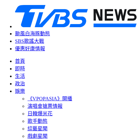
颱風白海豚動態
SBS歌謠大戰
優惠好康情報
首頁
即時
生活
政治
娛樂
《VPOPASIA》開播
演唱會搶票情報
日韓爆米花
歌手動態
綜藝星聞
戲劇星聞