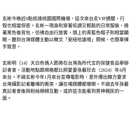
看到媒體問候，玄彬揮手回應。（圖／TVBS）
玄彬今晚近6點抵達桃園國際機場，這次來台走VIP通關，行
程也相當保密。玄彬一現身則穿著低調又輕鬆的日常服裝，揹
著黑色後背包，彷彿自由行旅客，頭上的青藍色帽子則相當顯
眼。聽到台灣媒體主動以韓文「安紐哈誰唷」問候，也簡單揮
手致意。
玄彬明（14）天白色情人節將在台灣為所代言的保健食品舉辦
記者會，活動地點跟規格都比照愛妻孫藝珍去（2024）年4月
來台。不過玄彬今年1月來台宣傳電影時，意外爆出韓方要求
台灣攝影記者離場的衝突，讓在場媒體都傻眼。不過去年孫藝
真記者會後與粉絲頻頻互動，或許這次能看到男神親民的一
面。