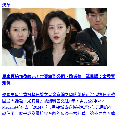
金秀賢自掏腰包，打臉《Dispatch》的護航報導。
娛樂
原本要賠70億韓元！金賽綸到公司下跪求情 業界曝：金秀賢
知情
韓國男星金秀賢與已故女星金賽綸之間的糾葛可說是這陣子韓
圈最大話題，尤其雙方被爆料曾交往6年，男方公司Gold
Medalist卻在去（2024）年3月突然寄送催款韓幣7億元用的存