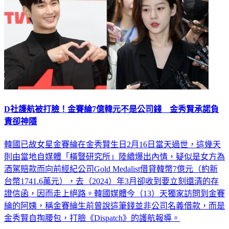
D社護航被打臉！金賽綸7億韓元不是公司錢 金秀賢承諾負
責卻神隱
韓國已故女星金賽綸在金秀賢生日2月16日當天過世，這幾天
則由當地自媒體「橫豎研究所」陸續爆出內情，疑似是女方為
酒駕賠款而向前經紀公司Gold Medalist借貸韓幣7億元（約新
台幣1741.6萬元），去（2024）年3月卻收到要立刻還清的存
證信函，因而走上絕路。韓國媒體今（13）天獨家訪問到金賽
綸的阿姨，稱金賽綸生前曾說這筆錢並非公司名義借款，而是