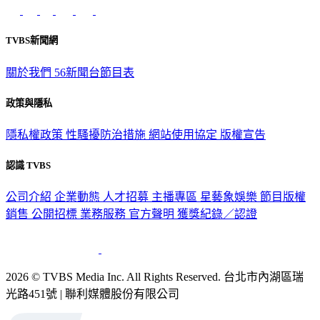
意見反映：service@tvbs.com.tw
觀眾服務專線：02-2656-1599
TVBS新聞網
關於我們
56新聞台節目表
政策與隱私
隱私權政策
性騷擾防治措施
網站使用協定
版權宣告
認識 TVBS
公司介紹
企業動態
人才招募
主播專區
星藝象娛樂
節目版權
銷售
公開招標
業務服務
官方聲明
獲獎紀錄／認證
2026 © TVBS Media Inc. All Rights Reserved. 台北市內湖區瑞
光路451號 | 聯利媒體股份有限公司