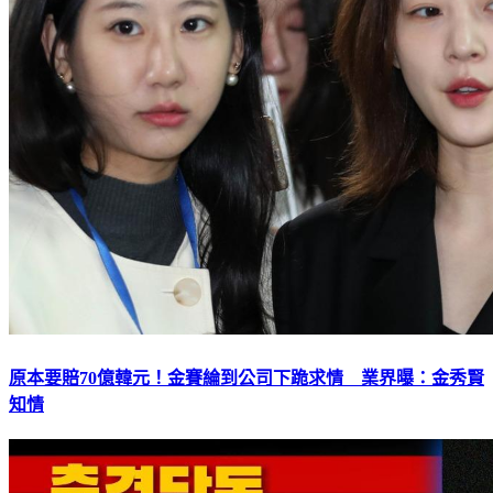
原本要賠70億韓元！金賽綸到公司下跪求情 業界曝：金秀賢
知情