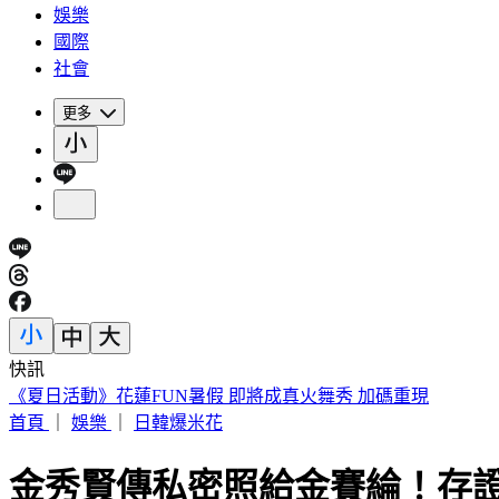
娛樂
國際
社會
更多
快訊
188萬《龍藏經》賣掉了！大戶不甩7折 店員爆「付現買原價
首頁
｜
娛樂
｜
日韓爆米花
金秀賢傳私密照給金賽綸！存