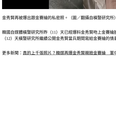
金秀賢再被爆出跟金賽綸的私密照。（圖／翻攝自橫豎研究所
韓國自媒體橫豎研究所昨（11）天已經爆料金秀賢吻上金賽
（12）天橫豎研究所繼續公開金秀賢當兵期間寫給金賽綸的情
更多新聞：
真的上千張照片？韓媒再爆金秀賢親臉金賽綸　軍