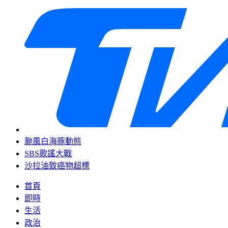
颱風白海豚動態
SBS歌謠大戰
沙拉油致癌物超標
首頁
即時
生活
政治