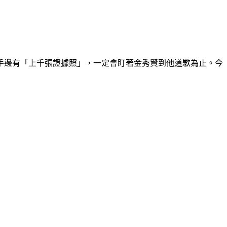
手邊有「上千張證據照」，一定會盯著金秀賢到他道歉為止。今