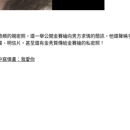
）
綸臉頰的親密照，還一舉公開金賽綸向男方求情的簡訊，他還聲稱
書、明信片，甚至還有金秀賢傳給金賽綸的私密照！
中寫情書：我愛你