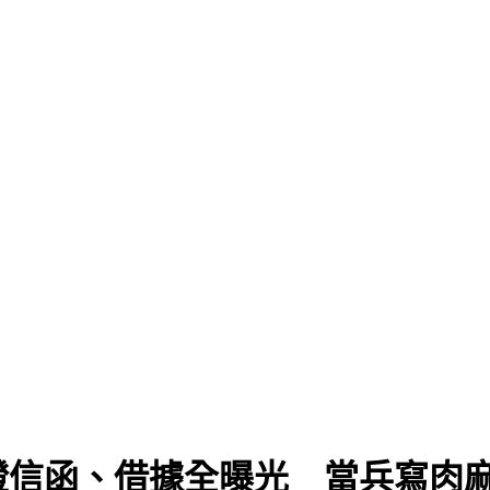
」
證信函、借據全曝光 當兵寫肉