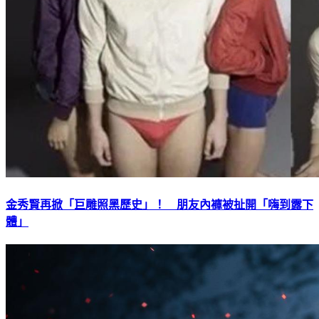
金秀賢再掀「巨雕照黑歷史」！ 朋友內褲被扯開「嗨到露下
體」