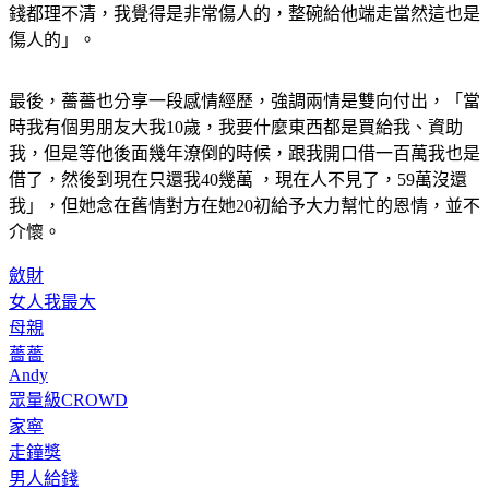
樣」，對於愛情騙子，她嚴加譴責，「不管是網路上的糾紛，
錢都理不清，我覺得是非常傷人的，整碗給他端走當然這也是
傷人的」。
最後，薔薔也分享一段感情經歷，強調兩情是雙向付出，「當
時我有個男朋友大我10歲，我要什麼東西都是買給我、資助
我，但是等他後面幾年潦倒的時候，跟我開口借一百萬我也是
借了，然後到現在只還我40幾萬 ，現在人不見了，59萬沒還
我」，但她念在舊情對方在她20初給予大力幫忙的恩情，並不
介懷。
斂財
女人我最大
母親
薔薔
Andy
眾量級CROWD
家寧
走鐘獎