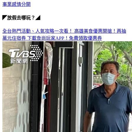
男人給錢
事業感情分開
◤放假去哪玩？◢
全台熱門活動、人氣攻略一次看！
高雄美食優惠開搶！再抽
萬元住宿券
下載食尚玩家APP！免費領取優惠券