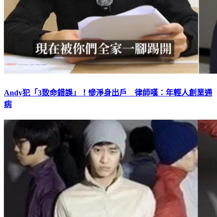
Andy犯「3致命錯誤」！慘淨身出戶 律師嘆：年輕人創業通
病