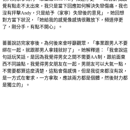
初只問家寧為何「眾量級CROWD」頻道停更，「她告訴我感
覺有點走不太出來，我只是當下回應如何解決失戀傷痛，我也
沒有抨擊Andy，只是給予（家寧）失戀後的意見」，她回想
對方當下狀況，「她給我的感覺像感情很難放下，頻道停更
了，剛分手，有點不開心」。
薔薔說訪完家寧後，為何後來會呼籲觀眾，「事業跟男人不要
綁在一起，就跟那男人拿錢就好了」，她解釋道：「我會說這
句話玩笑話，是因為我覺得男女之間不需要AA制，跟前面東
西不同論點，我覺得男女朋友在一起，男朋友可以大氣一點，
不需要都算這麼清楚，這點會傷感情，但是我從來都沒有說，
是一方式在奢求，一方拿取，應該兩方都是個體，然後財力都
是獨立的」。