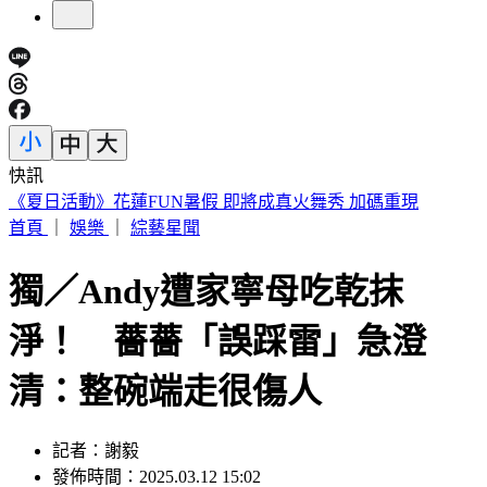
快訊
188萬《龍藏經》賣掉了！大戶不甩7折 店員爆「付現買原
價」
首頁
｜
娛樂
｜
綜藝星聞
獨／Andy遭家寧母吃乾抹
淨！ 薔薔「誤踩雷」急澄
清：整碗端走很傷人
記者：謝毅