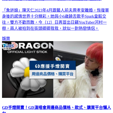
陳天仁離婚2年認愛日籍YTR 公然「肉麻餵菸」道歉了
「象迷娘」陳天仁2023年4月跟藝人前夫周孝安離婚，恢復單
身後的感情世界十分精彩。她與小6歲饒舌歌手Spark皇毅交
往，雙方不歡而散，今（12）日再冒出日籍YouTuber河村一
樹，兩人被拍到在街頭卿卿我我，狀似一對熱戀情侶。
娛樂