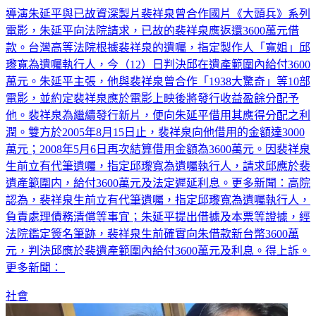
導演朱延平與已故資深製片裴祥泉曾合作國片《大頭兵》系列
電影，朱延平向法院請求，已故的裴祥泉應返還3600萬元借
款。台灣高等法院根據裴祥泉的遺囑，指定製作人「寬姐」邱
瓈寬為遺囑執行人，今（12）日判決邱在遺產範圍內給付3600
萬元。朱延平主張，他與裴祥泉曾合作「1938大驚奇」等10部
電影，並約定裴祥泉應於電影上映後將發行收益盈餘分配予
他。裴祥泉為繼續發行新片，便向朱延平借用其應得分配之利
潤。雙方於2005年8月15日止，裴祥泉向他借用的金額達3000
萬元；2008年5月6日再次結算借用金額為3600萬元。因裴祥泉
生前立有代筆遺囑，指定邱瓈寬為遺囑執行人，請求邱應於裴
遺產範圍内，給付3600萬元及法定遲延利息。更多新聞：高院
認為，裴祥泉生前立有代筆遺囑，指定邱瓈寬為遺囑執行人，
負責處理債務清償等事宜；朱延平提出借據及本票等證據，經
法院鑑定簽名筆跡，裴祥泉生前確實向朱借款新台幣3600萬
元，判決邱應於裴遺產範圍內給付3600萬元及利息。得上訴。
更多新聞：
社會