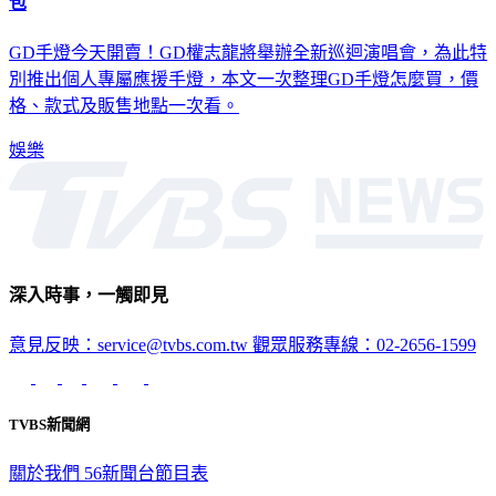
GD手燈開賣！GD演唱會周邊商品價格、款式、購買平台懶人
包
GD手燈今天開賣！GD權志龍將舉辦全新巡迴演唱會，為此特
別推出個人專屬應援手燈，本文一次整理GD手燈怎麼買，價
格、款式及販售地點一次看。
娛樂
深入時事，一觸即見
意見反映：service@tvbs.com.tw
觀眾服務專線：02-2656-1599
TVBS新聞網