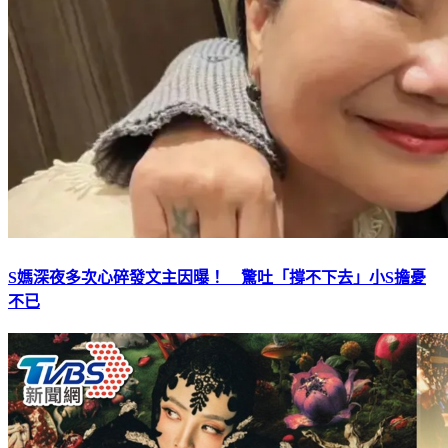
S媽深夜多次心碎發文主因曝！ 驚吐「撐不下去」小S擔憂
不已