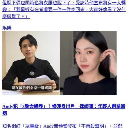
小煜接受《TVBS新聞網》專訪，表示已退去「偶包」多年，
但脫下偶包同時也將衣服也脫下了，受訪時他宣布將有一大轉
變：「我最近有在考慮要一件一件穿回來，大家好像看了沒什
麼感覺了。」
娛樂
Andy犯「3致命錯誤」！慘淨身出戶 律師嘆：年輕人創業通
病