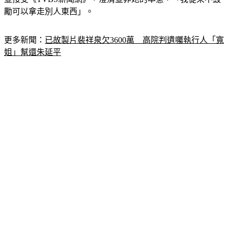
並接受《TVBS新聞網》，澄清並非她的本意，「我從來不鼓
勵可以拿走別人東西」。
更多新聞：
已故製片裴祥泉欠3600萬　高院判遺囑執行人「寬
姐」幫還朱延平