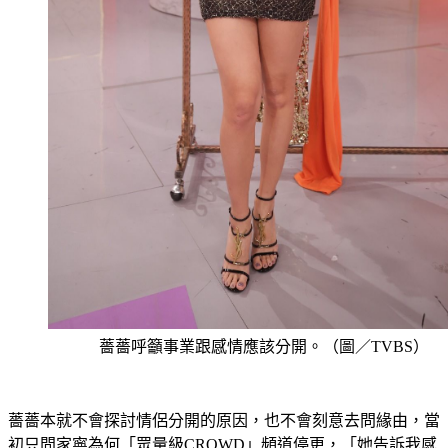
薔薔呼籲事業跟感情應該分開。（圖／TVBS）
薔薔本就不會探討情侶分開的原因，也不會刻意去問緣由，當