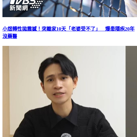
小煜轉性拋震撼！突離家10天「老婆受不了」 爆患隱疾20年
沒藥醫