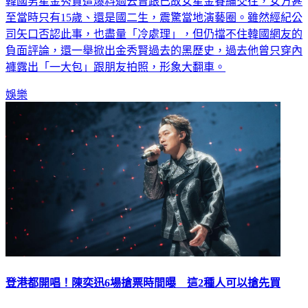
韓國男星金秀賢遭爆料過去曾跟已故女星金賽綸交往，女方甚
至當時只有15歲、還是國二生，震驚當地演藝圈。雖然經紀公
司矢口否認此事，也盡量「冷處理」，但仍擋不住韓國網友的
負面評論，還一舉掀出金秀賢過去的黑歷史，過去他曾只穿內
褲露出「一大包」跟朋友拍照，形象大翻車。
娛樂
登港都開唱！陳奕迅6場搶票時間曝 這2種人可以搶先買