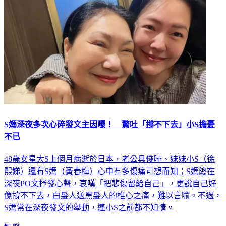
S媽深夜多次心碎發文主因曝！ 驚吐「撐不下去」小S擔憂
不已
48歲女星大S上個月病逝於日本，老公具俊曄、妹妹小S（徐
熙娣）還有S媽（黃春梅）心中有多傷痛可想而知；S媽總在
深夜PO文抒發心聲，哀嘆「把悲傷留給自己」，更說自己好
像撐不下去，白髮人送黑髮人的椎心之痛，難以言喻。不過，
S媽常在深夜發文的舉動，連小S之前都不知情。