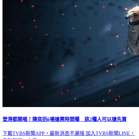
登港都開唱！陳奕迅6場搶票時間曝 這2種人可以搶先買