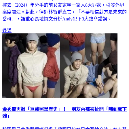
知名網紅「眾量級」Andy無預警發布「不自殺聲明」，並怒
控去（2024）年分手的前女友家寧一家人8大罪狀，引發外界
高度關注。對此，律師林智群直言，「不要相信對方是未來的
岳母」，語重心長地撰文分析Andy犯下3大致命錯誤。
娛樂
金秀賢再掀「巨雕照黑歷史」！ 朋友內褲被扯開「嗨到露下
體」