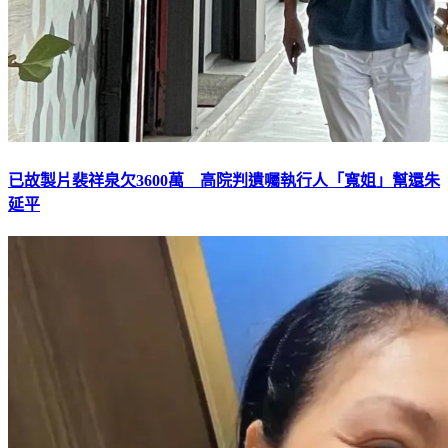
已故製片裴祥泉欠3600萬 高院判遺囑執行人「寬姐」幫還朱
延平