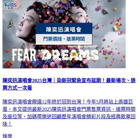
娛樂
陳奕迅演唱會2025台灣｜染新冠緊急宣布延期！最新場次、退
票方式一次看
陳奕迅演唱會睽違12年終於回到台灣！今年5月將站上高雄巨
蛋，本文提供最新2025陳奕迅演唱會門票售票資訊、搶票時間
及座位等，加碼帶樂迷回顧歷年演唱會精彩片段及經典歌單回
味！