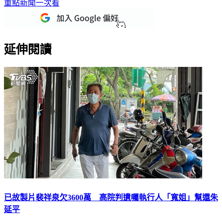
下載TVBS新聞APP，最新消息不漏接
加入TVBS新聞LINE，
重點新聞一次看
延伸閱讀
已故製片裴祥泉欠3600萬 高院判遺囑執行人「寬姐」幫還朱
延平