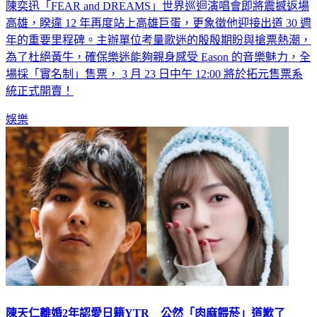
陳奕迅「FEAR and DREAMS」世界巡迴演唱會即將震撼返場
高雄，睽違 12 年再度站上高雄巨蛋，更象徵他迎接出道 30 週
年的重要里程碑。主辦單位考量歌迷的殷殷期盼與搶票熱潮，
為了杜絕黃牛，確保樂迷能夠親身感受 Eason 的音樂魅力，全
場採「實名制」售票， 3 月 23 日中午 12:00 將於拓元售票系
統正式開賣！
娛樂