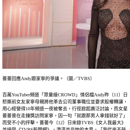
薔薔回應Andy跟家寧的爭議。（圖／TVBS）
百萬YouTuber頻道「眾量級CROWD」情侶檔Andy昨（11）日
怒撕前女友家寧母親將他革去公司董事職位並要求股權轉讓，
用心經營得10年頻道一夜被奪去，行徑掀起廣泛討論，而女星
薔薔曾在走鐘獎訪問家寧，因一句「就跟那男人拿錢就好了」
而受不小的抨擊。薔薔今（12）日來錄TVBS《女人我最大》