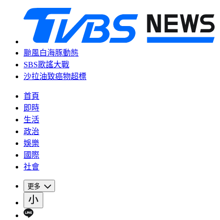
颱風白海豚動態
SBS歌謠大戰
沙拉油致癌物超標
首頁
即時
生活
政治
娛樂
國際
社會
更多