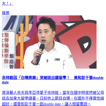
大！」
娛樂
余祥銓因「白曉燕案」突被送出國留學！ 竟和彭于晏double
date
資深藝人余天與李亞萍愛子余祥銓，當年在國中時突然被父母
送去加拿大留學讀書，日前他上節目自爆，在國外不僅異性緣
超好，還曾和彭于晏一起double date，讓人相當驚訝。