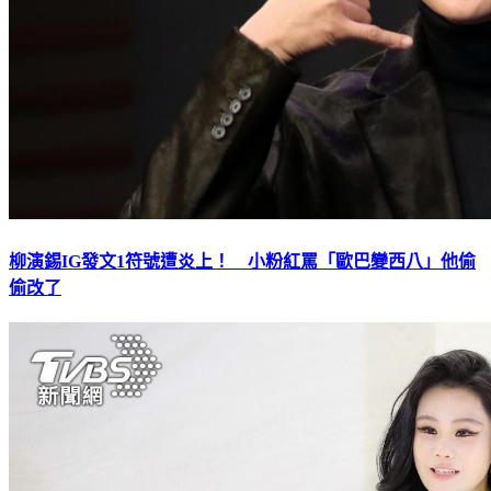
柳演錫IG發文1符號遭炎上！ 小粉紅罵「歐巴變西八」他偷
偷改了