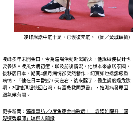
凌峰說話中氣十足，已恢復元氣。（圖／黃城碩攝）
凌峰多年未開金口，今為這場活動赴湯蹈火，他說縱使拔針也
要參與。凌風大病初癒，聊及前後情況，他說本來旅居泰國，
後移居日本，期間4個月病情卻突然發作，紀寶如也透露嚴重
病情，「他在日本昏迷10天左右，後來醒了，醫生說度過危險
期，2個禮拜趕快回台灣，有簽急救同意書」，推測病發原因
跟氣候有關。
更多新聞：
獨家專訪／2度角逐金曲歌后！　袁婭維躍升「國
際選秀導師」曝選人關鍵