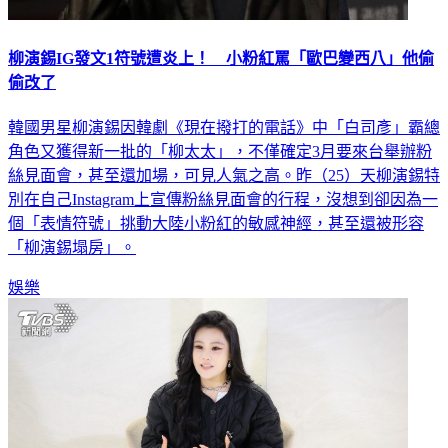
柳演錫IG發文1符號遭炎上！ 小粉紅罵「歐巴變西八」他偷
偷改了
韓國男星柳演錫因韓劇《現在撥打的電話》中「白司彥」霸總
角色又獲得新一批的「柳太太」，不僅確定3月要來台舉辦粉
絲見面會，甚至還加場，可見人氣之高。昨（25）天柳演錫特
別在自己Instagram上宣傳粉絲見面會的行程，沒想到卻因為一
個「表情符號」挑動大陸小粉紅的敏感神經，甚至還被形容
「柳演錫塌房」。
娛樂