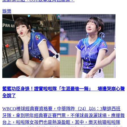
娛樂
籃籃功臣身退！證實啦啦隊「生涯最後一舞」 場邊哭崩心聲
全說了
WBCQ棒球經典賽資格賽，中華隊昨（24）以6：3擊退西班
牙隊，拿到明年經典賽正賽門票，不僅球員淚灑球場，應援舞
台上，啦啦隊女孩們也是熱淚盈眶，其中，樂天桃猿啦啦隊