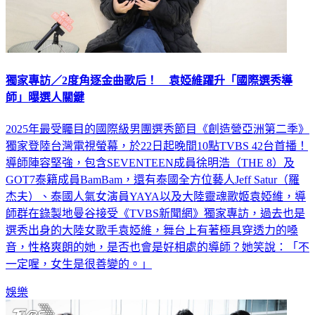
獨家專訪／2度角逐金曲歌后！ 袁婭維躍升「國際選秀導
師」曝選人關鍵
2025年最受矚目的國際級男團選秀節目《創造營亞洲第二季》
獨家登陸台灣電視螢幕，於22日起晚間10點TVBS 42台首播！
導師陣容堅強，包含SEVENTEEN成員徐明浩（THE 8）及
GOT7泰籍成員BamBam，還有泰國全方位藝人Jeff Satur（羅
杰夫）、泰國人氣女演員YAYA以及大陸靈魂歌姬袁婭維，導
師群在錄製地曼谷接受《TVBS新聞網》獨家專訪，過去也是
選秀出身的大陸女歌手袁婭維，舞台上有著極具穿透力的嗓
音，性格爽朗的她，是否也會是好相處的導師？她笑說：「不
一定喔，女生是很善變的。」
娛樂