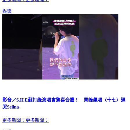
娛樂
影音／S.H.E蘇打綠演唱會驚喜合體！ 青峰飆唱〈十七〉逼
哭Selina
更多新聞：更多新聞：