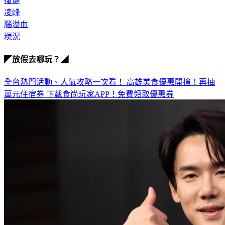
復健
凌峰
腦溢血
現況
◤放假去哪玩？◢
全台熱門活動、人氣攻略一次看！
高雄美食優惠開搶！再抽
萬元住宿券
下載食尚玩家APP！免費領取優惠券