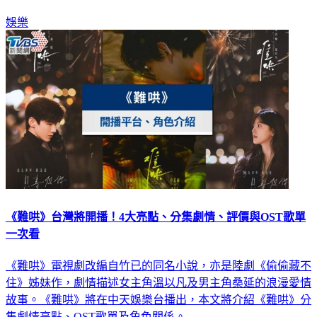
娛樂
《難哄》台灣將開播！4大亮點、分集劇情、評價與OST歌單
一次看
《難哄》電視劇改編自竹已的同名小說，亦是陸劇《偷偷藏不
住》姊妹作，劇情描述女主角溫以凡及男主角桑延的浪漫愛情
故事。《難哄》將在中天娛樂台播出，本文將介紹《難哄》分
集劇情亮點、OST歌單及角色關係。