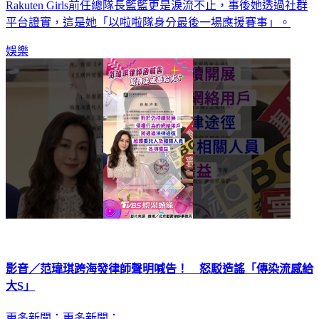
Rakuten Girls前任總隊長籃籃更是淚流不止，事後她透過社群
平台證實，這是她「以啦啦隊身分最後一場應援賽事」。
娛樂
影音／范瑋琪跨海發律師聲明喊告！ 怒駁造謠「傳染流感給
大S」
更多新聞：更多新聞：