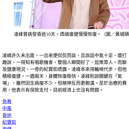
凌峰曾病發昏迷10天，透過復健慢慢恢復。（圖／黃城
凌峰許久未出面，一出來便侃侃而談，且說話中氣十足，還打
趣說，一得知有唱歌機會，整個人瞬間好了，逗樂眾人。而聊
及健康現況，一旁的紀寶如透露，凌峰本來得輪椅代步，但他
積極復健，一週兩天，身體恢復極快，凌峰則說關鍵在「氣
場」，雖然因生病瘦不少，但精神反而更飽滿。至於治療的費
用，他表示有保險支付，目前經濟上也沒有問題。
急救
中風
昏迷
紀寶如