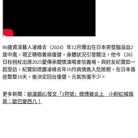
80歲資深藝人凌峰去（2024）年12月爆出在日本突發腦溢血2
度中風，現正積極養病復健，身體狀況引發關注，他今（26）
日柱枴杖出席2025愛傳承關懷演唱會信義場，與好友紀寶如一
起受訪，紀寶如透露凌峰去年10月病情進入危險期，在日本昏
迷整整10天，後決定回台復健，元氣恢復不少。
更多新聞：
柳演錫IG發文「1符號」微博被炎上　小粉紅喊塌
房：歐巴變西八！