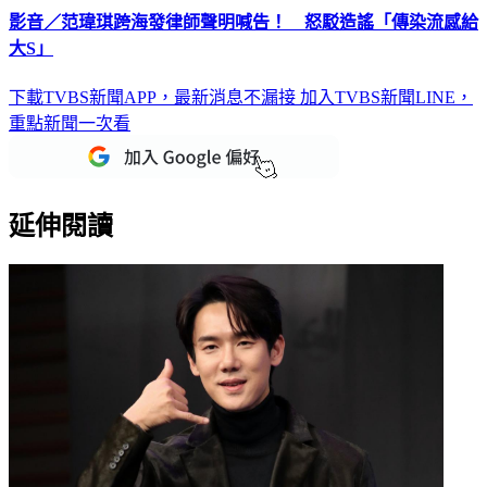
影音／范瑋琪跨海發律師聲明喊告！ 怒駁造謠「傳染流感給
大S」
下載TVBS新聞APP，最新消息不漏接
加入TVBS新聞LINE，
重點新聞一次看
延伸閱讀