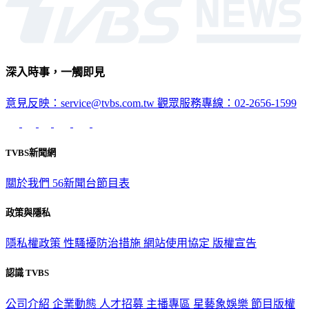
深入時事，一觸即見
意見反映：service@tvbs.com.tw
觀眾服務專線：02-2656-1599
TVBS新聞網
關於我們
56新聞台節目表
政策與隱私
隱私權政策
性騷擾防治措施
網站使用協定
版權宣告
認識 TVBS
公司介紹
企業動態
人才招募
主播專區
星藝象娛樂
節目版權