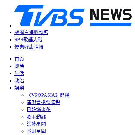
颱風白海豚動態
SBS歌謠大戰
優惠好康情報
首頁
即時
生活
政治
娛樂
《VPOPASIA》開播
演唱會搶票情報
日韓爆米花
歌手動態
綜藝星聞
戲劇星聞