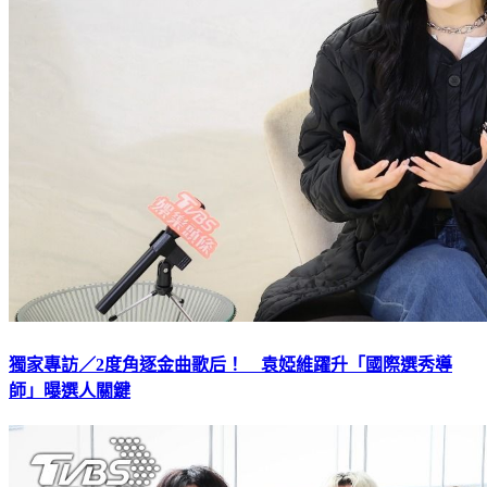
獨家專訪／2度角逐金曲歌后！ 袁婭維躍升「國際選秀導
師」曝選人關鍵