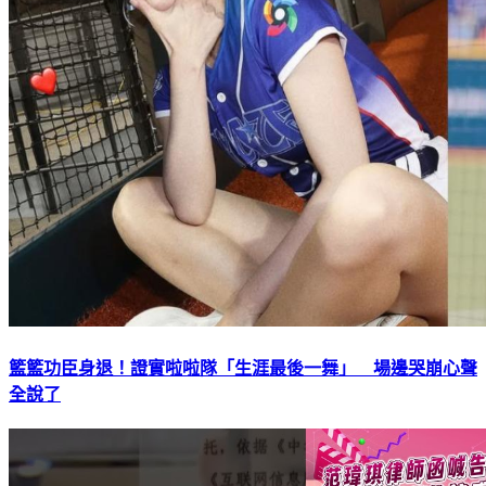
籃籃功臣身退！證實啦啦隊「生涯最後一舞」 場邊哭崩心聲
全說了