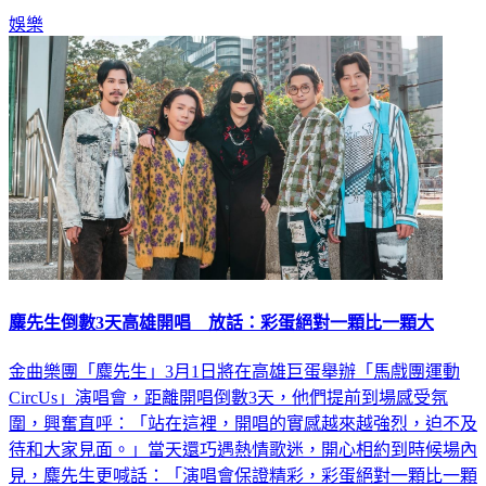
娛樂
麋先生倒數3天高雄開唱 放話：彩蛋絕對一顆比一顆大
金曲樂團「麋先生」3月1日將在高雄巨蛋舉辦「馬戲團運動
CircUs」演唱會，距離開唱倒數3天，他們提前到場感受氛
圍，興奮直呼：「站在這裡，開唱的實感越來越強烈，迫不及
待和大家見面。」當天還巧遇熱情歌迷，開心相約到時候場內
見，麋先生更喊話：「演唱會保證精彩，彩蛋絕對一顆比一顆