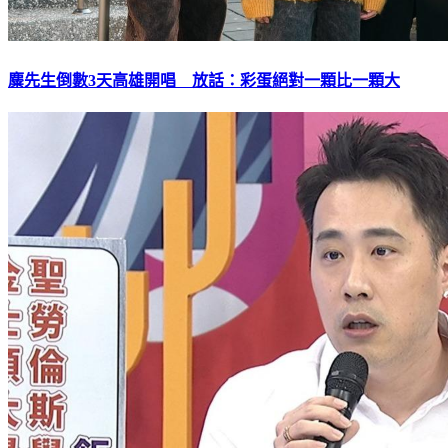
麋先生倒數3天高雄開唱 放話：彩蛋絕對一顆比一顆大