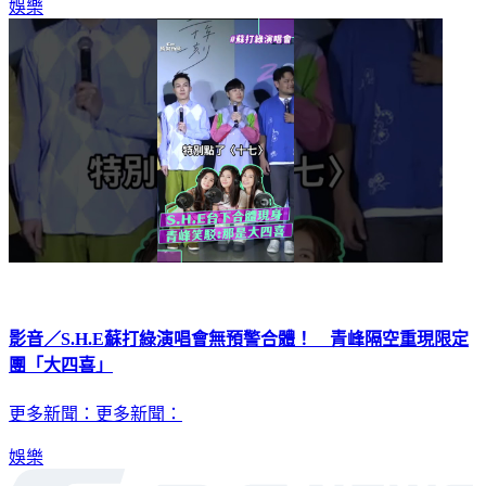
娛樂
影音／S.H.E蘇打綠演唱會無預警合體！ 青峰隔空重現限定
團「大四喜」
更多新聞：更多新聞：
娛樂