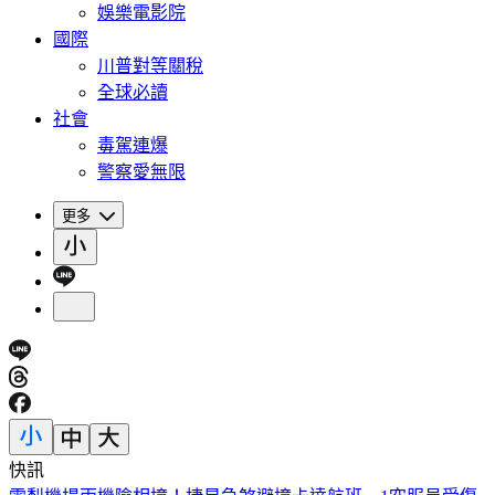
娛樂電影院
國際
川普對等關稅
全球必讀
社會
毒駕連爆
警察愛無限
更多
快訊