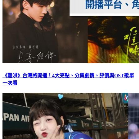
《難哄》台灣將開播！4大亮點、分集劇情、評價與OST歌單
一次看