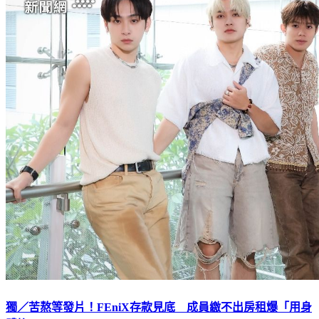
獨／苦熬等發片！FEniX存款見底 成員繳不出房租爆「用身