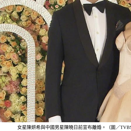
女星陳妍希與中國男星陳曉日前宣布離婚。（圖／TVB