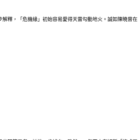
一步解釋，「危機緣」初始容易愛得天雷勾動地火。誠如陳曉曾在