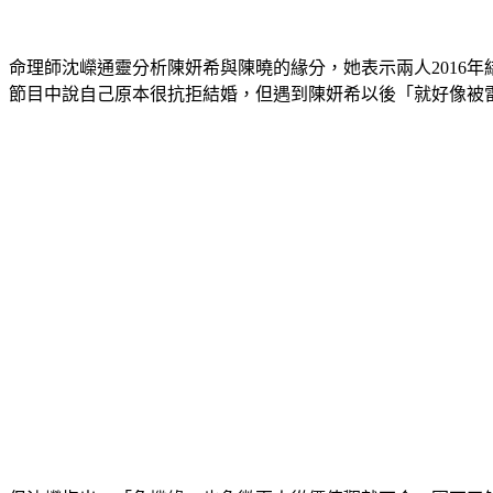
命理師沈嶸通靈分析陳妍希與陳曉的緣分，她表示兩人2016
節目中說自己原本很抗拒結婚，但遇到陳妍希以後「就好像被