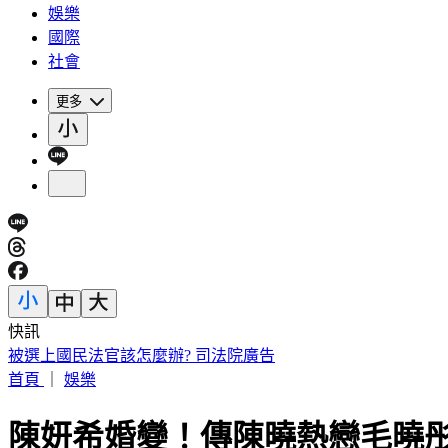
娛樂
國際
社會
更多
快訊
遠見天下創辦人高希均90歲辭世！「長壽5秘訣」曝 醫生也
首頁
｜
娛樂
陳妍希婚變！傳陳曉熱戀毛曉