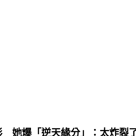
認同
彤 她爆「逆天緣分」：太炸裂