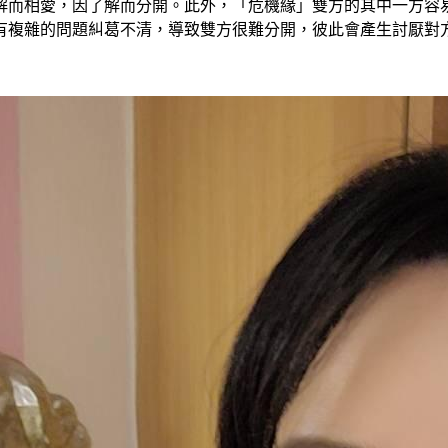
而相愛，因了解而分開。此外，「危機緣」雙方的其中一方容易
複雜的問題糾葛不清，導致雙方很難分開，彼此會產生討厭對方