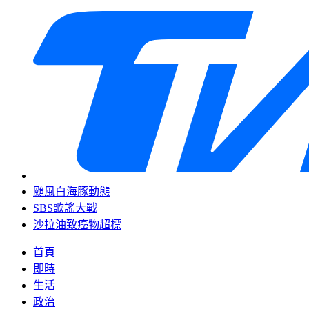
颱風白海豚動態
SBS歌謠大戰
沙拉油致癌物超標
首頁
即時
生活
政治