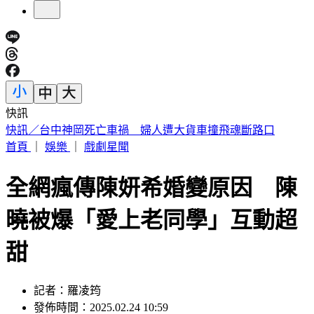
快訊
不受美股影響！台股開盤漲逾400點 台積電暫報2390元
首頁
｜
娛樂
｜
戲劇星聞
全網瘋傳陳妍希婚變原因 陳
曉被爆「愛上老同學」互動超
甜
記者：羅凌筠
發佈時間：2025.02.24 10:59