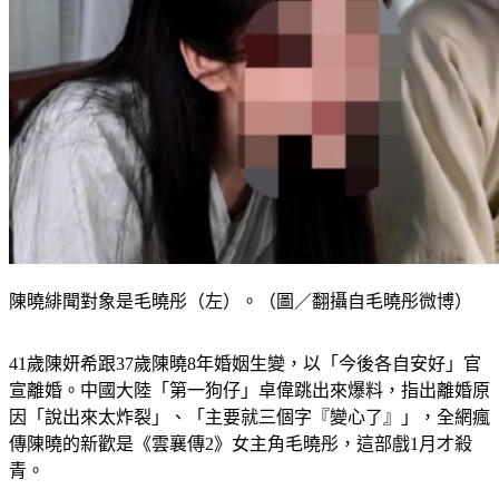
陳曉緋聞對象是毛曉彤（左）。（圖／翻攝自毛曉彤微博）
41歲陳妍希跟37歲陳曉8年婚姻生變，以「今後各自安好」官
宣離婚。中國大陸「第一狗仔」卓偉跳出來爆料，指出離婚原
因「說出來太炸裂」、「主要就三個字『變心了』」，全網瘋
傳陳曉的新歡是《雲襄傳2》女主角毛曉彤，這部戲1月才殺
青。