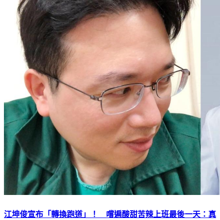
江坤俊宣布「轉換跑道」！ 嚐遍酸甜苦辣上班最後一天：真