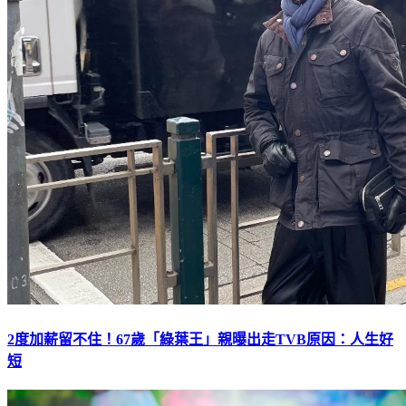
2度加薪留不住！67歲「綠葉王」親曝出走TVB原因：人生好
短