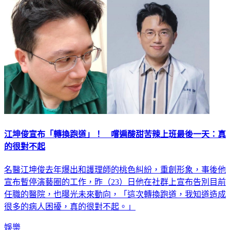
江坤俊宣布「轉換跑道」！ 嚐遍酸甜苦辣上班最後一天：真
的很對不起
名醫江坤俊去年爆出和護理師的桃色糾紛，重創形象，事後他
宣布暫停演藝圈的工作，昨（23）日他在社群上宣布告別目前
任職的醫院，也曝光未來動向，「這次轉換跑道，我知道造成
很多的病人困擾，真的很對不起。」
娛樂