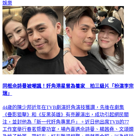
娛樂
同框佘詩曼被嘲諷！奸角港星曾為養家 拍三級片「扮演李宗
瑞」
44歲的陳少邦近年在TVB劇演奸角演技獲讚，先後在劇集
《疊影狙擊》和《反黑英雄》有亮麗演出，成功引起網民關
注，並封他為「新一代奸角專業戶」。近日他出席TVB的77
工作室舉行春茗暨慶功宴，場內喜遇佘詩曼、楊茜堯、文頌嫻