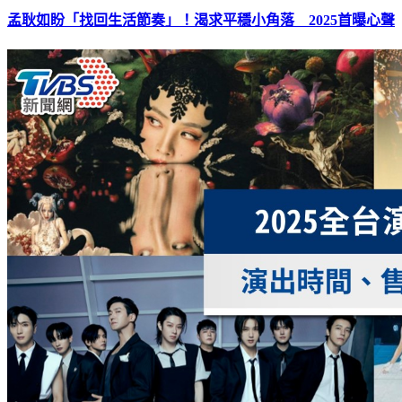
孟耿如盼「找回生活節奏」！渴求平穩小角落 2025首曝心聲