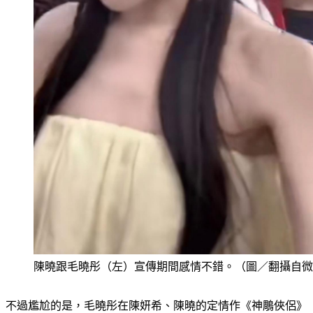
陳曉跟毛曉彤（左）宣傳期間感情不錯。（圖／翻攝自微
不過尷尬的是，毛曉彤在陳妍希、陳曉的定情作《神鵰俠侶》