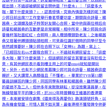
及姚子羚等一眾好友，好友難得相聚，當然要合照，以為終於
捱出頭，不過卻被網民留言問他是「什麼水」：「這麼多大
咖，閣下什麼來頭？」，認真慘情，究竟內情是怎樣的呢？陳
少邦日前出席77工作室舉行春茗暨慶功宴，期間與佘詩曼、楊
茜堯、文頌嫻及姚子羚等好友開心合照，當中他與兩位視后佘
詩曼和楊茜堯的互動更是非常親暱。相中所見，陳少邦與佘詩
曼幾杯落肚面紅紅，合照時，兩人攬頭攬頸勁老友；之後楊茜
堯又搭著他膊頭頭貼頭拍照，可見兩位識於微時的同學仔至今
依然感情要好。陳少邦在合照下以「女神S」為題，寫上：
「已經回左右xx才跟我合照了」，不過就有網民留言：「這麼
多大咖，閣下什麼來頭？」但該網民的留言其實並沒有貶低之
意，有其他網民表示看到樓主用上的可愛emoji就知是開玩
笑。另外，也有不少網民羨慕陳少邦可與佘詩曼、楊茜堯這麼
親近，又大讚眾人高顏值且「不懂老」。畢業於TVB第13期
藝員訓練班的陳少邦，同班同學有林峯和楊茜堯。雖然陳少邦
的星途不及二人，但他多年來默默耕耘，從沒放棄演員夢。在
無線發展平平的陳少邦，於2012年時曾轉投王維基的香港電
視，本來被安排在劇集《還來得及再愛你》飾演頭號奸角，以
為有機會發圍，可惜人算不如天算，最後港視不獲發牌令他夢