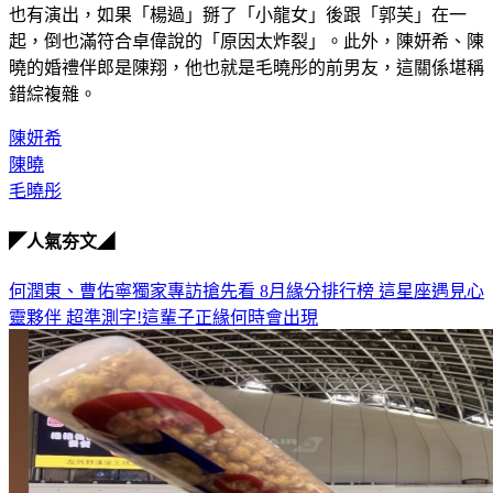
也有演出，如果「楊過」掰了「小龍女」後跟「郭芙」在一
起，倒也滿符合卓偉說的「原因太炸裂」。此外，陳妍希、陳
曉的婚禮伴郎是陳翔，他也就是毛曉彤的前男友，這關係堪稱
錯綜複雜。
陳妍希
陳曉
毛曉彤
◤人氣夯文◢
何潤東、曹佑寧獨家專訪搶先看
8月緣分排行榜 這星座遇見心
靈夥伴
超準測字!這輩子正緣何時會出現