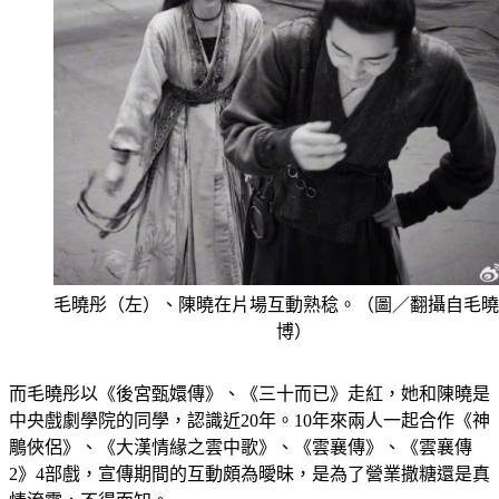
毛曉彤（左）、陳曉在片場互動熟稔。（圖／翻攝自毛曉
博）
而毛曉彤以《後宮甄嬛傳》、《三十而已》走紅，她和陳曉是
中央戲劇學院的同學，認識近20年。10年來兩人一起合作《神
鵰俠侶》、《大漢情緣之雲中歌》、《雲襄傳》、《雲襄傳
2》4部戲，宣傳期間的互動頗為曖昧，是為了營業撒糖還是真