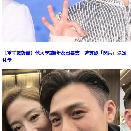
【乖乖數饅頭】他大學讀8年都沒畢業 遭質疑「閃兵」決定
休學