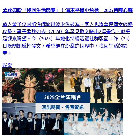
孟耿如盼「找回生活節奏」！渴求平穩小角落 2025首曝心聲
藝人黃子佼因陷性醜聞風波形象破滅，家人也遭牽連備受網路
攻擊，妻子孟耿如去（2024）年罕見發文曬出2幅畫作，似乎
是迎來盼望。今（2025）年她也持續活躍社群版面，昨（23）
日晚間她感性發文，希望能在紛亂的世界中，找回生活的節
奏。
娛樂