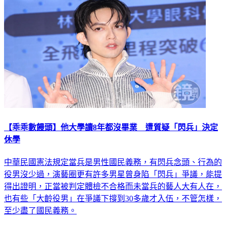
【乖乖數饅頭】他大學讀8年都沒畢業 遭質疑「閃兵」決定
休學
中華民國憲法規定當兵是男性國民義務，有閃兵念頭、行為的
役男沒少過，演藝圈更有許多男星曾身陷「閃兵」爭議，能提
得出證明，正當被判定體檢不合格而未當兵的藝人大有人在，
也有些「大齡役男」在爭議下撐到30多歲才入伍，不管怎樣，
至少盡了國民義務。