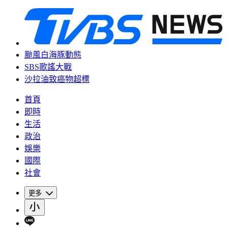
颱風白海豚動態
SBS歌謠大戰
沙拉油致癌物超標
首頁
即時
生活
政治
娛樂
國際
社會
更多