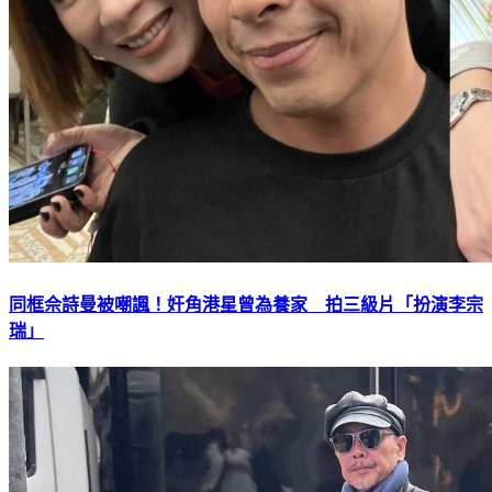
同框佘詩曼被嘲諷！奸角港星曾為養家 拍三級片「扮演李宗
瑞」