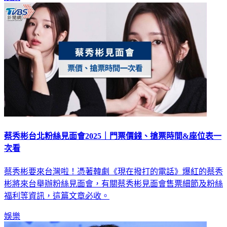
蔡秀彬台北粉絲見面會2025｜門票價錢、搶票時間&座位表一
次看
蔡秀彬要來台灣啦！憑著韓劇《現在撥打的電話》爆紅的蔡秀
彬將來台舉辦粉絲見面會，有關蔡秀彬見面會售票細節及粉絲
福利等資訊，這篇文章必收。
娛樂