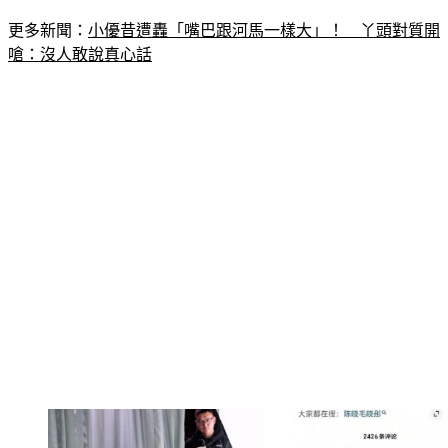
更多新聞：
小優昔遭轟「嘴巴跟河馬一樣大」！　丫頭對質開
嗆：沒人敢說真心話