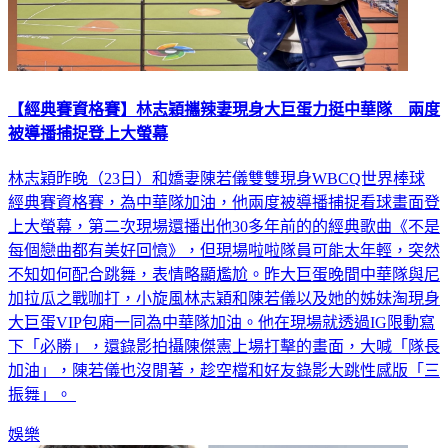
【經典賽資格賽】林志穎攜辣妻現身大巨蛋力挺中華隊 兩度
被導播捕捉登上大螢幕
林志穎昨晚（23日）和嬌妻陳若儀雙雙現身WBCQ世界棒球
經典賽資格賽，為中華隊加油，他兩度被導播捕捉看球畫面登
上大螢幕，第二次現場還播出他30多年前的的經典歌曲《不是
每個戀曲都有美好回憶》，但現場啦啦隊員可能太年輕，突然
不知如何配合跳舞，表情略顯尷尬。昨大巨蛋晚間中華隊與尼
加拉瓜之戰咖打，小旋風林志穎和陳若儀以及她的姊妹淘現身
大巨蛋VIP包廂一同為中華隊加油。他在現場就透過IG限動寫
下「必勝」，還錄影拍攝陳傑憲上場打擊的畫面，大喊「隊長
加油」，陳若儀也沒閒著，趁空檔和好友錄影大跳性感版「三
振舞」。
娛樂