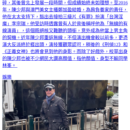
碎，其後曾北上發展一段時間，但成績始終未如理想。至2016
年，陳少邦與澳門美女主播鄭加盈結婚，為肩負養家的責任，
他在太太支持下，豁出去接拍三級片《有罪》扮演「台灣淫
魔」李宗瑞，他受訪時透露曾有人於背後稱呼他為「無線的有
線演員」，這個既絕核又難聽的頭銜，意外成為他當上男主角
的契機。近年陳少邦重返無線，不但演出機會較以前多，更憑
演大反派終於捱出頭，演技獲觀眾認可，稍後的《刑偵12》和
《正義女神》也將會見到他的身影。而除了好戲外，校草出身
的陳少邦也被不少網民大讚高顏值，指他顏值、身型不輸同學
林峯。
娛樂