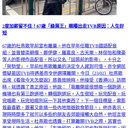
2度加薪留不住！67歲「綠葉王」親曝出走TVB原因：人生好
短
67歲的杜燕歌早前宣布離巢。他在早年任職TVB國語配音
組，並曾替梁朝偉、鄭伊健、羅嘉良、古天樂、林保怡和陳豪
等人的影視作品配音，所以又名「話筒前的影帝」，十分之
「架勢堂」。早前杜燕歌離巢的決定令人感到可惜，亦令網民
懷疑是因TVB待遇差而令他選擇離開。今日（23/02）杜燕歌
出席《看我今天怎麼說》慈善放映時，他接受《香港01》訪問
時，就透露了真正原因。他說：「我離開是很想換一個跑道，
機場也有第三跑道吧。轉個跑道玩。人生很短，玩完配音，玩
完唱歌，玩完拍戲別玩一下其他東西了。下一個目標是，電影
我最喜歡，跟著又能搞一些內地旅遊飲食節目。」他亦表示，
現時時間多了就可以多些約朋友去郊遊接觸大自然，他坦言很
享受現時生活。杜燕歌也透露，打算離開TVB之際，其實也