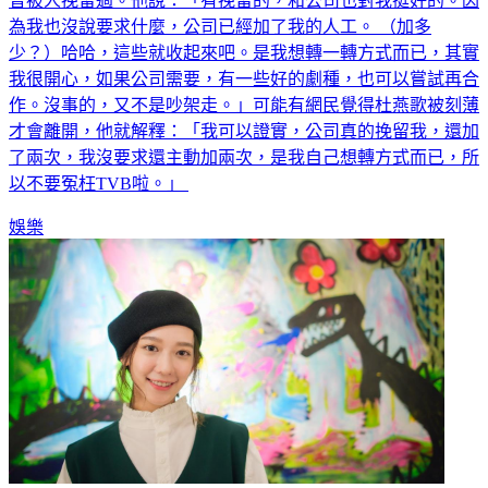
曾被人挽留過。他說：「有挽留的，和公司也對我挺好的。因
為我也沒說要求什麼，公司已經加了我的人工。 （加多
少？）哈哈，這些就收起來吧。是我想轉一轉方式而已，其實
我很開心，如果公司需要，有一些好的劇種，也可以嘗試再合
作。沒事的，又不是吵架走。」可能有網民覺得杜燕歌被刻薄
才會離開，他就解釋：「我可以證實，公司真的挽留我，還加
了兩次，我沒要求還主動加兩次，是我自己想轉方式而已，所
以不要冤枉TVB啦。」
娛樂