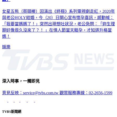
線」
女星五熊（蔡頤榛）因演出《終極》系列電視劇走紅，2020年
與老公HOLY結婚，今（20）日開心宣布懷孕喜訊，感動喊：
「我要當媽媽了！」突然出現想吐狀況，老公急問：「妳生理
期好像很久沒來了？！ 」在情人節當天驗孕，才知道升格當
媽！
娛樂
深入時事，一觸即見
意見反映：service@tvbs.com.tw
觀眾服務專線：02-2656-1599