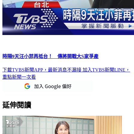
時隔9天汪小菲再抵台！ 傳將開戰大S家爭產
下載TVBS新聞APP，最新消息不漏接
加入TVBS新聞LINE，
重點新聞一次看
延伸閱讀