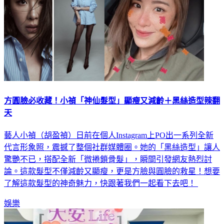
方圓臉必收藏！小禎「神仙髮型」顯瘦又減齡＋黑絲造型辣翻
天
藝人小禎（胡盈禎）日前在個人Instagram上PO出一系列全新
代言形象照，震撼了整個社群媒體圈。她的「黑絲造型」讓人
驚艷不已，搭配全新「微捲鎖骨髮」，瞬間引發網友熱烈討
論。這款髮型不僅減齡又顯瘦，更是方臉與圓臉的救星！想要
了解這款髮型的神奇魅力，快跟著我們一起看下去吧！
娛樂