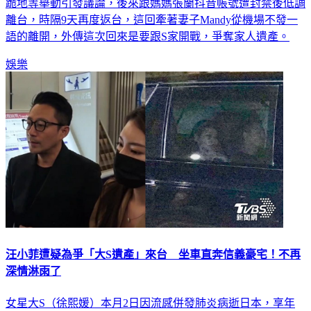
藝人大S病逝，前夫汪小菲火速抵台，被捕捉到淋雨在街頭、
跪地等舉動引發議論，後來跟媽媽張蘭抖音帳號遭封禁後低調
離台，時隔9天再度返台，這回牽著妻子Mandy從機場不發一
語的離開，外傳這次回來是要跟S家開戰，爭奪家人遺產。
娛樂
汪小菲遭疑為爭「大S遺產」來台 坐車直奔信義豪宅！不再
深情淋雨了