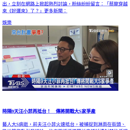
級，讓工作人員大讚：「這次是進化版的『萌龍』！」畫面一
出，立刻在網路上掀起熱烈討論，粉絲紛紛留言：「蔡龍穿越
來《好運來》了？」更多新聞：
娛樂
時隔9天汪小菲再抵台！ 傳將開戰大S家爭產