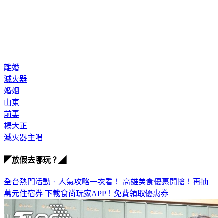
離婚
滅火器
婚姻
山東
前妻
楊大正
滅火器主唱
◤放假去哪玩？◢
全台熱門活動、人氣攻略一次看！
高雄美食優惠開搶！再抽
萬元住宿券
下載食尚玩家APP！免費領取優惠券