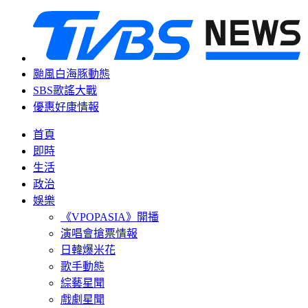
颱風白海豚動態
SBS歌謠大戰
優惠好康情報
首頁
即時
生活
政治
娛樂
《VPOPASIA》開播
演唱會搶票情報
日韓爆米花
歌手動態
綜藝星聞
戲劇星聞