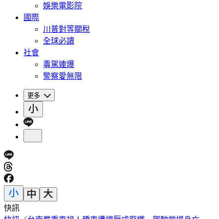
娛樂電影院
國際
川普對等關稅
全球必讀
社會
毒駕連爆
警察愛無限
更多
快訊