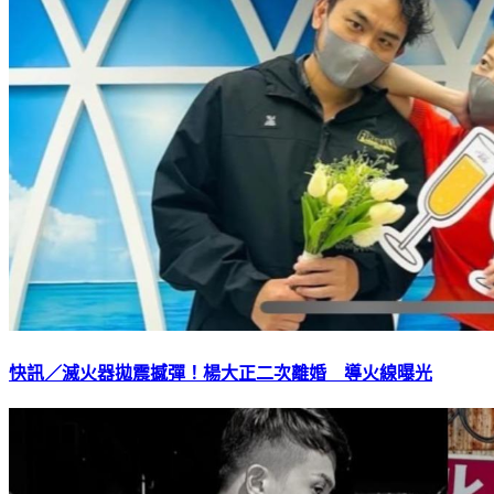
快訊／滅火器拋震撼彈！楊大正二次離婚 導火線曝光