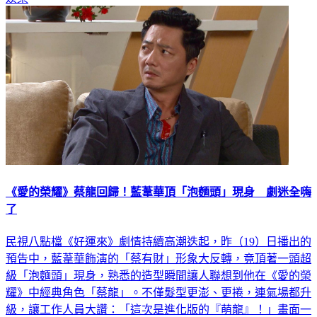
娛樂
《愛的榮耀》蔡龍回歸！藍葦華頂「泡麵頭」現身 劇迷全嗨
了
民視八點檔《好運來》劇情持續高潮迭起，昨（19）日播出的
預告中，藍葦華飾演的「蔡有財」形象大反轉，竟頂著一頭超
級「泡麵頭」現身，熟悉的造型瞬間讓人聯想到他在《愛的榮
耀》中經典角色「蔡龍」。不僅髮型更澎、更捲，連氣場都升