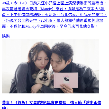
女星大S（徐熙媛）本月2日因流感併發肺炎病逝日本，享年
48歲。今（20）日前夫汪小菲繼上回上演深情淋雨等戲碼後，
再次帶著老婆馬筱梅（Mandy）來台，遭疑是為了來爭大S遺
產。下午他快閃機場後，火速返回台北信義月租34萬的豪宅，
正巧晚間台北的天空下起小雨，眾人都期待他再重現經典場
面，不過他和Mandy坐車回家後，至今仍未再見他身影。
娛樂
恭喜！《終極》女星結婚5年宣布當媽 情人節「驗出兩條