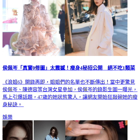
侯佩岑「真實0修圖」太震撼！瘦身4秘招公開 絕不吃1類菜
《浪姐6》開錄再即，姐姐們的名單也不斷傳出！當中更驚見
侯佩岑、陳德容等台灣女星參加，侯佩岑的錄影生圖一曝光，
馬上引爆話題，47歲的她狀態驚人，讓網友開始狂敲碗她的瘦
身秘訣。
娛樂