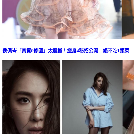
侯佩岑「真實0修圖」太震撼！瘦身4秘招公開 絕不吃1類菜