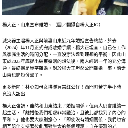
楊大正、山東宣布離婚。（圖／翻攝自楊大正IG）
滅火器主唱楊大正與前妻山東近九年婚姻宣告終結，於去
（2024）年11月正式完成離婚手續，楊大正坦言，自己在工作
與家庭生活的時間分配，一直沒辦法達到理想的平衡，因此山
東於2023年底提出結束婚姻的想法後，兩人經過一年的充分溝
通，最終還是簽字離婚。對於楊大正坦然公開離婚一事，前妻
山東也簡短發聲了。
更多新聞：
林心如母女排隊買當紅公仔！西門町苦等半小時　
竟沒人認出
楊大正強調，雖然和山東結束了婚姻關係，但兩人仍會繼續一
起生活，「離婚後我們相處非常融洽，且彼此都找到了內心的
平和。」他也要大家別擔心，「即使沒有婚姻關係，我們也會