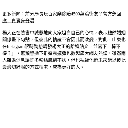
更多新聞：
前分局長玩百家樂慘賠4500萬淪街友？警方急回
應　真實身分曝
楊大正在臉書中誠懇地向大家坦白自己的心情，表示雖然婚姻
關係畫下句點，但彼此的情誼不會因此而改變，對此，山東也
在Instagram限時動態轉發楊大正的離婚貼文，並寫下「棒不
棒？」，無預警拋下離婚震撼彈也掀起廣大網友熱議，雖然兩
人離婚消息讓許多粉絲感到不捨，但也祝福他們未來能以彼此
最適切舒服的方式相處，成為更好的人。