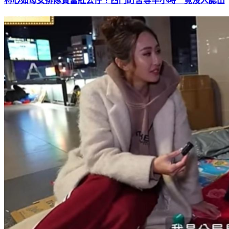
林心如母女排隊買當紅公仔！西門町苦等半小時 竟沒人認出