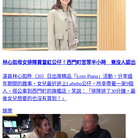
林心如母女排隊買當紅公仔！西門町苦等半小時 竟沒人認出
演員林心如昨（20）日出席精品「Loro Piana」活動，分享過
年期間的趣事，女兒最近迷上Labubu公仔，所幸帶著一家9個
人，搭公車到西門町的旗艦店，笑說：「排隊排了30分鐘，最
後女兒想要的也沒有買到！」
娛樂