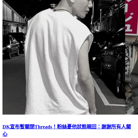
DK宣布暫關閉Threads！粉絲憂他狀態親回：謝謝所有人關