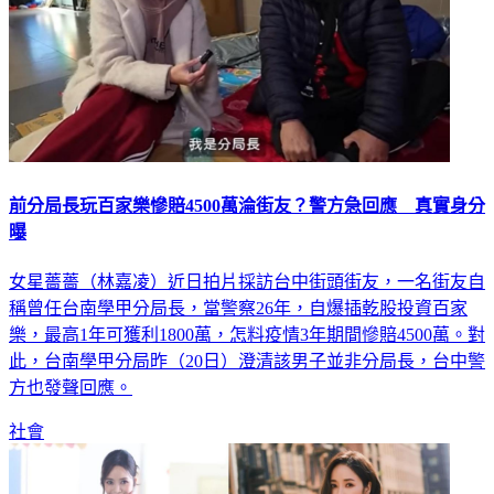
前分局長玩百家樂慘賠4500萬淪街友？警方急回應 真實身分
曝
女星薔薔（林嘉凌）近日拍片採訪台中街頭街友，一名街友自
稱曾任台南學甲分局長，當警察26年，自爆插乾股投資百家
樂，最高1年可獲利1800萬，怎料疫情3年期間慘賠4500萬。對
此，台南學甲分局昨（20日）澄清該男子並非分局長，台中警
方也發聲回應。
社會