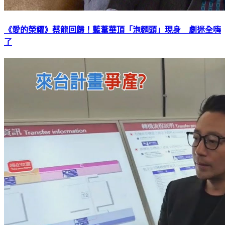
《愛的榮耀》蔡龍回歸！藍葦華頂「泡麵頭」現身 劇迷全嗨
了