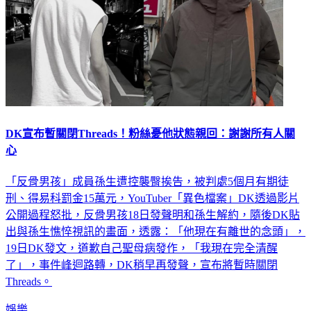
DK宣布暫關閉Threads！粉絲憂他狀態親回：謝謝所有人關
心
「反骨男孩」成員孫生遭控襲臀挨告，被判處5個月有期徒
刑、得易科罰金15萬元，YouTuber「異色檔案」DK透過影片
公開過程怒批，反骨男孩18日發聲明和孫生解約，隨後DK貼
出與孫生憔悴視訊的畫面，透露：「他現在有離世的念頭」，
19日DK發文，道歉自己聖母病發作，「我現在完全清醒
了」，事件峰迴路轉，DK稍早再發聲，宣布將暫時關閉
Threads。