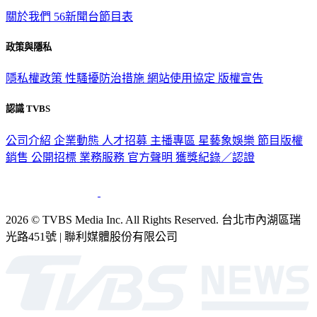
TVBS新聞網
關於我們
56新聞台節目表
政策與隱私
隱私權政策
性騷擾防治措施
網站使用協定
版權宣告
認識 TVBS
公司介紹
企業動態
人才招募
主播專區
星藝象娛樂
節目版權
銷售
公開招標
業務服務
官方聲明
獲獎紀錄／認證
2026 © TVBS Media Inc. All Rights Reserved. 台北市內湖區瑞
光路451號 | 聯利媒體股份有限公司