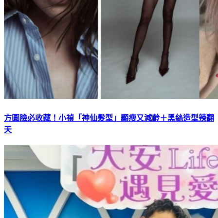
方圓臉必收藏！小禎「神仙髮型」顯瘦又減齡＋黑絲造型辣翻
天