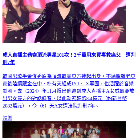
成人直播主勒索頂流男星101次！2千萬用來買毒救癌父 遭判
刑7年
韓國男歌手金俊秀原為頂流韓團東方神起出身，不過脫離老東
家後陸續跟金在中、朴有天組成JYJ、JX等團，也活躍於音樂
劇圈。去（2024）年11月爆出他遭到成人直播主A女威脅要放
出男女雙方的對話錄音，以此勒索韓幣8.4億元（約新台幣
2082萬元），今（6）天A女遭法院判刑7年。
娛樂