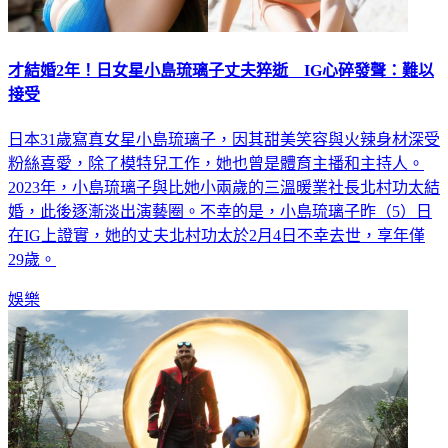
才結婚2年！日女星小島琉璃子丈夫猝逝 IG心碎發聲：難以
接受
日本31歲寫真女星小島琉璃子，因其甜美笑容與火辣身材深受
粉絲喜愛，除了模特兒工作，她也曾是體育主播和主持人。
2023年，小島琉璃子與比她小兩歲的三溫暖業社長北村功太結
婚，此後逐漸淡出演藝圈。不幸的是，小島琉璃子昨（5）日
在IG上證實，她的丈夫北村功太於2月4日不幸去世，享年僅
29歲。
娛樂