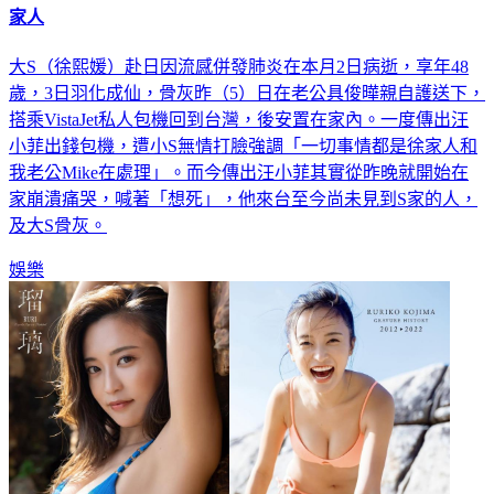
家人
大S（徐熙媛）赴日因流感併發肺炎在本月2日病逝，享年48
歲，3日羽化成仙，骨灰昨（5）日在老公具俊曄親自護送下，
搭乘VistaJet私人包機回到台灣，後安置在家內。一度傳出汪
小菲出錢包機，遭小S無情打臉強調「一切事情都是徐家人和
我老公Mike在處理」。而今傳出汪小菲其實從昨晚就開始在
家崩潰痛哭，喊著「想死」，他來台至今尚未見到S家的人，
及大S骨灰。
娛樂