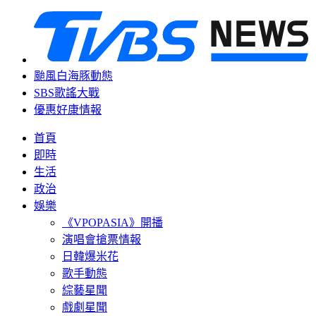
颱風白海豚動態
SBS歌謠大戰
優惠好康情報
首頁
即時
生活
政治
娛樂
《VPOPASIA》開播
演唱會搶票情報
日韓爆米花
歌手動態
綜藝星聞
戲劇星聞