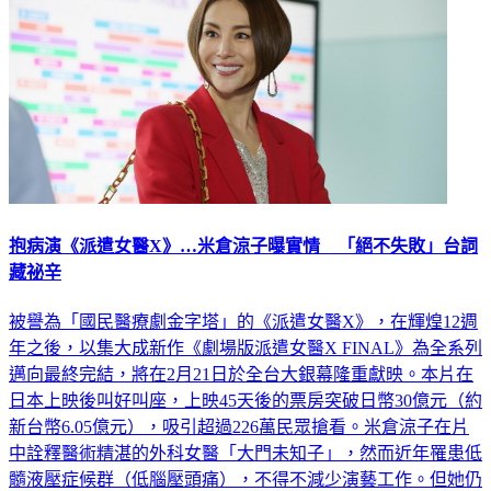
抱病演《派遣女醫X》…米倉涼子曝實情 「絕不失敗」台詞
藏祕辛
被譽為「國民醫療劇金字塔」的《派遣女醫X》，在輝煌12週
年之後，以集大成新作《劇場版派遣女醫X FINAL》為全系列
邁向最終完結，將在2月21日於全台大銀幕隆重獻映。本片在
日本上映後叫好叫座，上映45天後的票房突破日幣30億元（約
新台幣6.05億元），吸引超過226萬民眾搶看。米倉涼子在片
中詮釋醫術精湛的外科女醫「大門未知子」，然而近年罹患低
髓液壓症候群（低腦壓頭痛），不得不減少演藝工作。但她仍