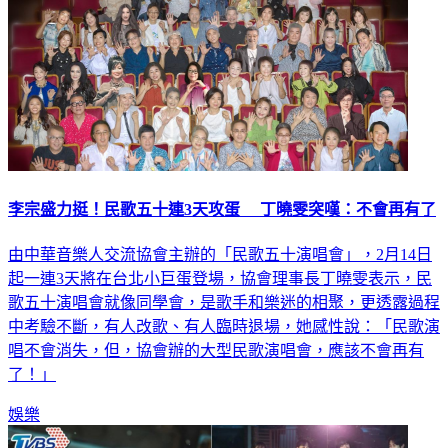
李宗盛力挺！民歌五十連3天攻蛋 丁曉雯突嘆：不會再有了
由中華音樂人交流協會主辦的「民歌五十演唱會」，2月14日
起一連3天將在台北小巨蛋登場，協會理事長丁曉雯表示，民
歌五十演唱會就像同學會，是歌手和樂迷的相聚，更透露過程
中考驗不斷，有人改歌、有人臨時退場，她感性說：「民歌演
唱不會消失，但，協會辦的大型民歌演唱會，應該不會再有
了！」
娛樂