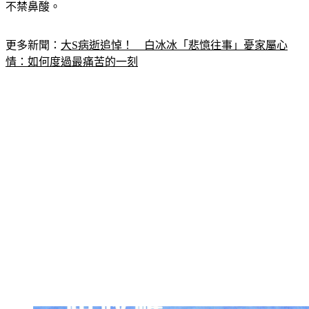
不禁鼻酸。
更多新聞：
大S病逝追悼！　白冰冰「悲憶往事」憂家屬心
情：如何度過最痛苦的一刻