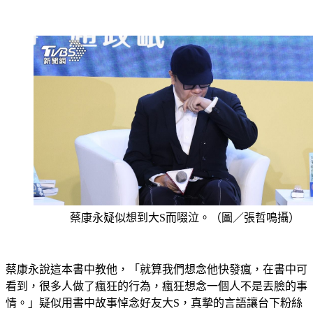
蔡康永疑似想到大S而啜泣。（圖／張哲鳴攝）
蔡康永說這本書中教他，「就算我們想念他快發瘋，在書中可
看到，很多人做了瘋狂的行為，瘋狂想念一個人不是丟臉的事
情。」疑似用書中故事悼念好友大S，真摯的言語讓台下粉絲