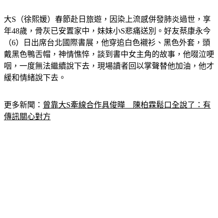
大S（徐熙媛）春節赴日旅遊，因染上流感併發肺炎過世，享
年48歲，骨灰已安置家中，妹妹小S悲痛送別。好友蔡康永今
（6）日出席台北國際書展，他穿追白色襯衫、黑色外套，頭
戴黑色鴨舌帽，神情憔悴，談到書中女主角的故事，他啜泣哽
咽，一度無法繼續說下去，現場讀者回以掌聲替他加油，他才
緩和情緒說下去。
更多新聞：
曾靠大S牽線合作具俊曄　陳柏霖鬆口全說了：有
傳訊關心對方