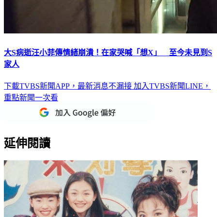
大S病逝汪小菲傳情緒崩潰！在家哭喊「想X」 至今未見到S
家人
下載TVBS新聞APP，最新消息不漏接
加入TVBS新聞LINE，
重點新聞一次看
延伸閱讀