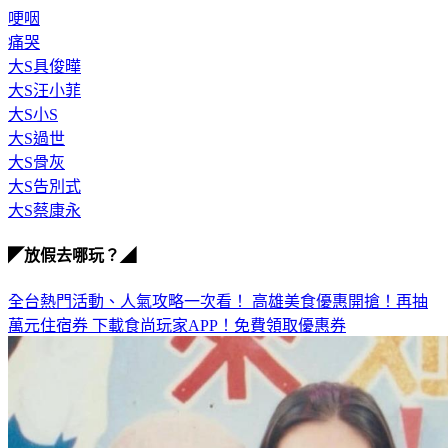
哽咽
痛哭
大S具俊曄
大S汪小菲
大S小S
大S過世
大S骨灰
大S告別式
大S蔡康永
◤放假去哪玩？◢
全台熱門活動、人氣攻略一次看！
高雄美食優惠開搶！再抽
萬元住宿券
下載食尚玩家APP！免費領取優惠券