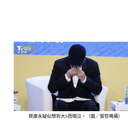
蔡康永疑似想到大S而啜泣。（圖／張哲鳴攝）