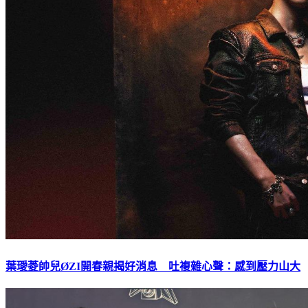
葉璦菱帥兒ØZI開春親揭好消息 吐複雜心聲：感到壓力山大