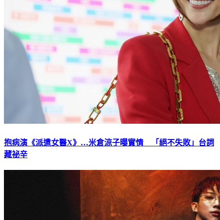
抱病演《派遣女醫X》…米倉涼子曝實情 「絕不失敗」台詞
藏祕辛