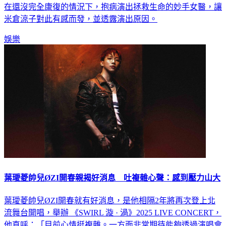
在還沒完全康復的情況下，抱病演出拯救生命的妙手女醫，讓
米倉涼子對此有感而發，並透露演出原因。
娛樂
葉璦菱帥兒ØZI開春親揭好消息 吐複雜心聲：感到壓力山大
葉璦菱帥兒ØZI開春就有好消息，是他相隔2年將再次登上北
流舞台開唱，舉辦 《SWIRL 漩 · 渦》2025 LIVE CONCERT，
他直呼：「目前心情挺複雜。一方面非常期待能夠透過演唱會