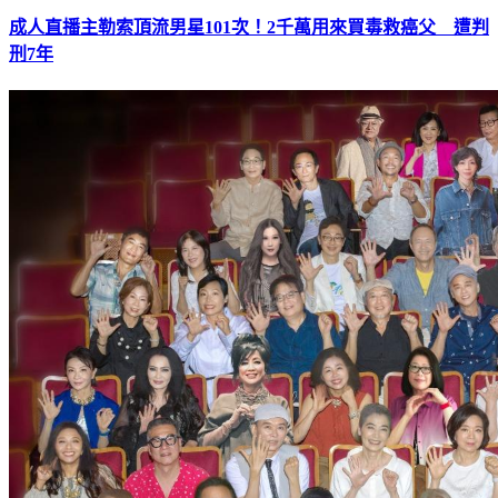
成人直播主勒索頂流男星101次！2千萬用來買毒救癌父 遭判
刑7年