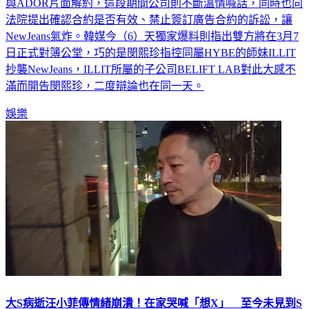
與ADOR片面解約，這段期間公司則不斷溫情喊話，同時也向
法院提出確認合約是否有效、禁止簽訂廣告合約的訴訟，讓
NewJeans氣炸。韓媒今（6）天獨家爆料則指出雙方將在3月7
日正式對簿公堂，巧的是閔熙珍指控同屬HYBE的師妹ILLIT
抄襲NewJeans，ILLIT所屬的子公司BELIFT LAB對此大感不
滿而開告閔熙珍，二度辯論也在同一天。
娛樂
大S病逝汪小菲傳情緒崩潰！在家哭喊「想X」 至今未見到S