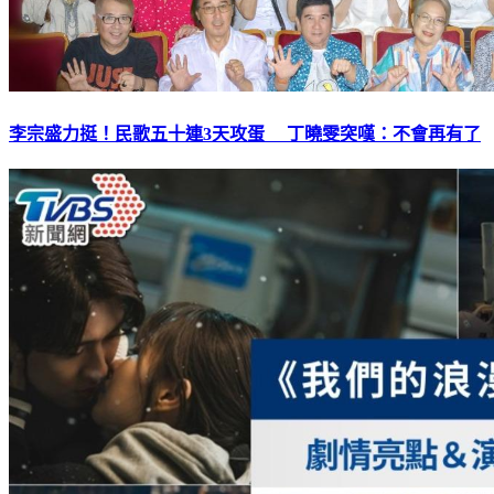
李宗盛力挺！民歌五十連3天攻蛋 丁曉雯突嘆：不會再有了