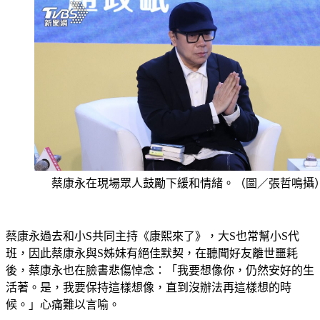
蔡康永在現場眾人鼓勵下緩和情緒。（圖／張哲鳴攝
蔡康永過去和小S共同主持《康熙來了》，大S也常幫小S代
班，因此蔡康永與S姊妹有絕佳默契，在聽聞好友離世噩耗
後，蔡康永也在臉書悲傷悼念：「我要想像你，仍然安好的生
活著。是，我要保持這樣想像，直到沒辦法再這樣想的時
候。」心痛難以言喻。