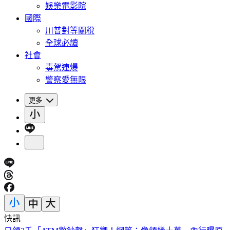
娛樂電影院
國際
川普對等關稅
全球必讀
社會
毒駕連爆
警察愛無限
更多
快訊