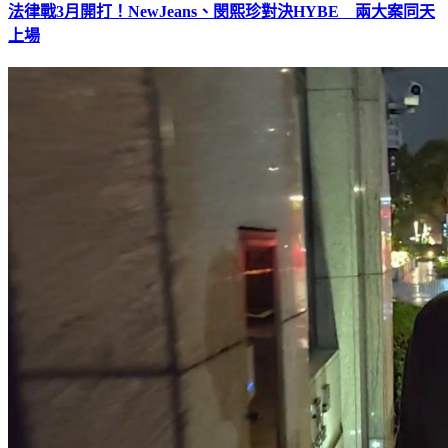
法律戰3月開打！NewJeans、閔熙珍對決HYBE 兩大案同天
上場