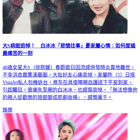
大S病逝追悼！ 白冰冰「悲憶往事」憂家屬心情：如何度過
最痛苦的一刻
48歲女星大S（徐熙媛）春節遊日因流感併發肺炎異地離世，
不幸消息震驚演藝圈，大批好友心痛哀悼，家屬昨（5）日搭
VistaJet私人包機返台，骨灰在具俊曄親自護送下平安到家，
引起矚目。曾痛失至親的白冰冰，也感傷哀悼，「無法想像他
的親人從歡樂的旅遊變成悲劇收場」，感慨萬千。
娛樂