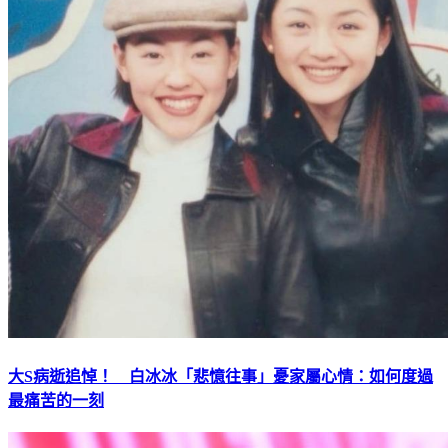
大S病逝追悼！ 白冰冰「悲憶往事」憂家屬心情：如何度過
最痛苦的一刻