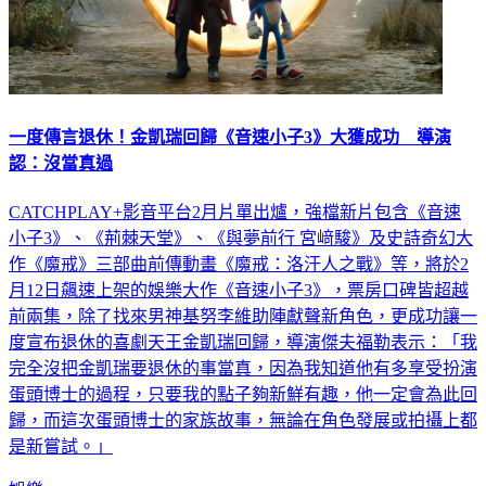
一度傳言退休！金凱瑞回歸《音速小子3》大獲成功 導演
認：沒當真過
CATCHPLAY+影音平台2月片單出爐，強檔新片包含《音速
小子3》、《荊棘天堂》、《與夢前行 宮﨑駿》及史詩奇幻大
作《魔戒》三部曲前傳動畫《魔戒：洛汗人之戰》等，將於2
月12日飆速上架的娛樂大作《音速小子3》，票房口碑皆超越
前兩集，除了找來男神基努李維助陣獻聲新角色，更成功讓一
度宣布退休的喜劇天王金凱瑞回歸，導演傑夫福勒表示：「我
完全沒把金凱瑞要退休的事當真，因為我知道他有多享受扮演
蛋頭博士的過程，只要我的點子夠新鮮有趣，他一定會為此回
歸，而這次蛋頭博士的家族故事，無論在角色發展或拍攝上都
是新嘗試。」