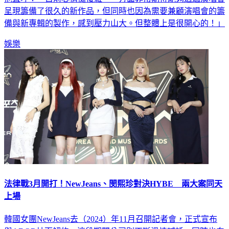
呈現籌備了很久的新作品，但同時也因為需要兼顧演唱會的籌
備與新專輯的製作，感到壓力山大。但整體上是很開心的！」
娛樂
法律戰3月開打！NewJeans、閔熙珍對決HYBE 兩大案同天
上場
韓國女團NewJeans去（2024）年11月召開記者會，正式宣布