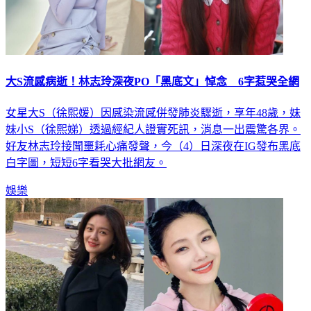
大S流感病逝！林志玲深夜PO「黑底文」悼念 6字惹哭全網
女星大S（徐熙媛）因感染流感併發肺炎驟逝，享年48歲，妹
妹小S（徐熙娣）透過經紀人證實死訊，消息一出震驚各界。
好友林志玲接聞噩耗心痛發聲，今（4）日深夜在IG發布黑底
白字圖，短短6字看哭大批網友。
娛樂