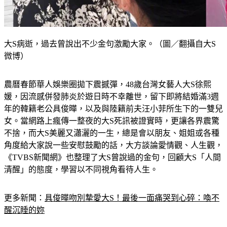
大S病逝，過去曾說出不少金句激勵大家。（圖／翻攝自大S
微博）
農曆春節華人娛樂圈拋下震撼彈，48歲台灣女藝人大S徐熙
媛，因流感併發肺炎於遊日時不幸離世，留下即將結婚滿3週
年的韓籍老公具俊曄，以及與陸籍前夫汪小菲所生下的一雙兒
女。當網路上瘋傳一整夜的大S死訊被證實時，更讓各界震驚
不捨，而大S美麗又瀟灑的一生，總是會以朋友、姐姐或各種
角度給大家說一些安慰鼓勵的話，大方談論愛情觀、人生觀，
《TVBS新聞網》也整理了大S曾說過的金句，回顧大S「人間
清醒」的態度，學習以不同視角看待人生。
更多新聞：
具俊曄吻別摯愛大S！最後一面痛哭到心碎：喚不
醒沉睡的妳