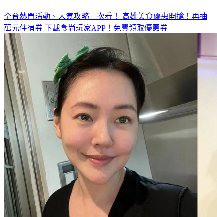
◤放假去哪玩？◢
全台熱門活動、人氣攻略一次看！
高雄美食優惠開搶！再抽
萬元住宿券
下載食尚玩家APP！免費領取優惠券