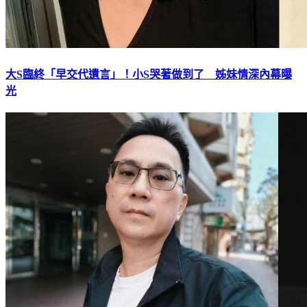
大S臨終「早交代遺言」！小S哭著做到了 姊妹情深內幕曝
光