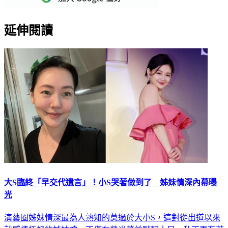
延伸閱讀
大S臨終「早交代遺言」！小S哭著做到了 姊妹情深內幕曝
光