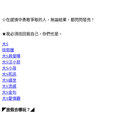
☆在感情中勇敢爭取的人，無論結果，都閃閃發亮！
★我必須找回我自己，你們也是。
大S
徐熙媛
大S具俊曄
大S汪小菲
大S小孩
大S死訊
大S過世
大S流感
大S金句
大S愛情觀