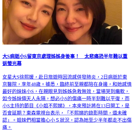
大S病逝小S留東京處理姊姊身後事！ 太悲痛恐半年難以重
返螢光幕
女星大S徐熙媛，赴日旅遊時因流感併發肺炎，2日病逝於東
京醫院，享年48歲。據悉，臨終前至親都陪在身邊，和她感情
最好的妹妹小S，在親眼見到姊姊急救無效，當場哭到癱軟，
如今姊妹倆天人永隔，想必小S的傷痛一時半刻難以平復，而
小S主持的節目《小姐不熙娣》，本來預計將在13日開工，是
否會延期？東森電視台表示，「不熙娣的錄影時間，還未確
認」。姐妹們相當擔心小Ｓ狀況，認為她至少半年都走不出傷