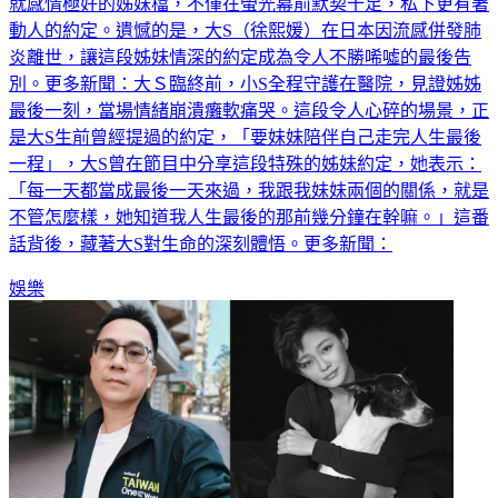
演藝圈姊妹情深最為人熟知的莫過於大小S，這對從出道以來
就感情極好的姊妹檔，不僅在螢光幕前默契十足，私下更有著
動人的約定。遺憾的是，大S（徐熙媛）在日本因流感併發肺
炎離世，讓這段姊妹情深的約定成為令人不勝唏噓的最後告
別。更多新聞：大Ｓ臨終前，小S全程守護在醫院，見證姊姊
最後一刻，當場情緒崩潰癱軟痛哭。這段令人心碎的場景，正
是大S生前曾經提過的約定，「要妹妹陪伴自己走完人生最後
一程」，大S曾在節目中分享這段特殊的姊妹約定，她表示：
「每一天都當成最後一天來過，我跟我妹妹兩個的關係，就是
不管怎麼樣，她知道我人生最後的那前幾分鐘在幹嘛。」這番
話背後，藏著大S對生命的深刻體悟。更多新聞：
娛樂