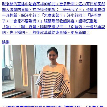
成全黑圖，有網友發現，汪小菲疑似在大S病危時，就曾在母
親張蘭的直播中透露不祥的前兆。更多新聞：汪小菲日前突然
闖入張蘭的直播，神色慌張地說：「急死我了。」張蘭本來還
一派輕鬆，問汪小菲：「怎麼來著？」汪小菲回：「快嗝屁
了，一會兒不要驚慌。」張蘭瞬間收起笑容，語帶沉重地
「嗯」、「啊」幾聲，隨即安慰兒子：「別緊張，一會兒再說
吧，先下播吧。」然後就草草結束直播。更多新聞：
娛樂