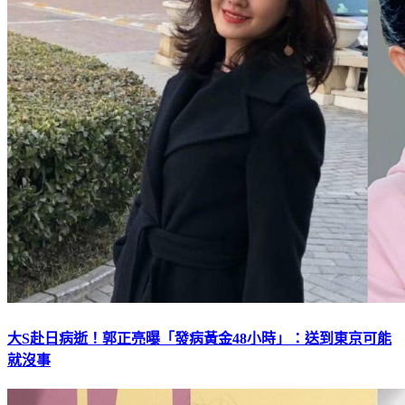
大S赴日病逝！郭正亮曝「發病黃金48小時」：送到東京可能
就沒事