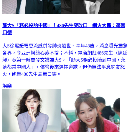
酸大S「務必投胎中國」！486先生突改口 網火大轟：毫無
口德
大S徐熙媛罹患流感併發肺炎過世、享年48歲，消息曝光震驚
各界，令亞洲粉絲心疼不捨；不料，電商網紅486先生（陳延
昶）竟第一時間發文譏諷大S，「願大S務必投胎到中國，永
遠都當中國人」，儘管後來選擇道歉，但仍無法平息網友怒
火，砲轟486先生毫無口德。
娛樂