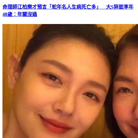
命理師江柏樂才預言「蛇年名人生病死亡多」 大S猝逝享年
48歲：年關沒過