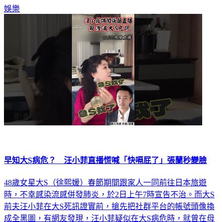
痛。
娛樂
早知大S病危？ 汪小菲直播慌喊「快嗝屁了」張蘭秒變臉
48歲女星大S（徐熙媛）春節期間跟家人一同前往日本旅遊
時，不幸感染流感併發肺炎，於2日上午7時宣告不治。而大S
前夫汪小菲在大S死訊證實前，搶先把社群平台的帳號頭像換