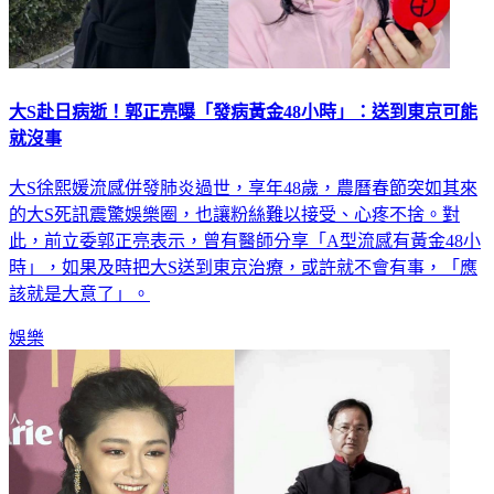
大S赴日病逝！郭正亮曝「發病黃金48小時」：送到東京可能
就沒事
大S徐熙媛流感併發肺炎過世，享年48歲，農曆春節突如其來
的大S死訊震驚娛樂圈，也讓粉絲難以接受、心疼不捨。對
此，前立委郭正亮表示，曾有醫師分享「A型流感有黃金48小
時」，如果及時把大S送到東京治療，或許就不會有事，「應
該就是大意了」。
娛樂