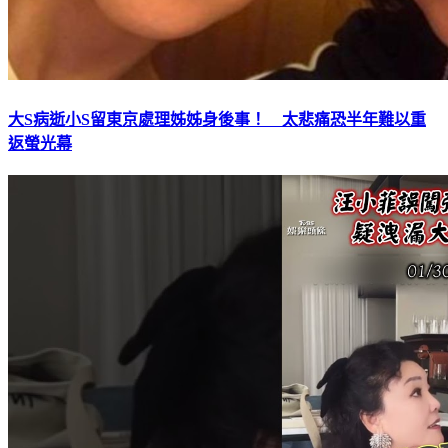
大S病逝小S留東京處理姊姊身後事！ 太悲痛恐半年難以重
返螢光幕