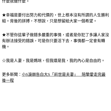
大不了就死，我覺得死後的世界是非常美的。隨心所欲，想做
什麼就做什麼。
★幸福是要付出努力和代價的，世上根本沒有所謂的人生勝利
組。背後的拼搏，不想說，只是想留給大家一個希望。
★不管你這輩子做錯多嚴重的事情，或者是你犯了多讓人家沒
有辦法接受的錯誤，可是你只要活下去，事情都一定會有轉
機。
☆我是人妻，我是媽咪，但我還是我，我的內心是自由的。
更多新聞：
小S淚崩告白大S「前世是夫妻」　陪摯愛走完最
後一程