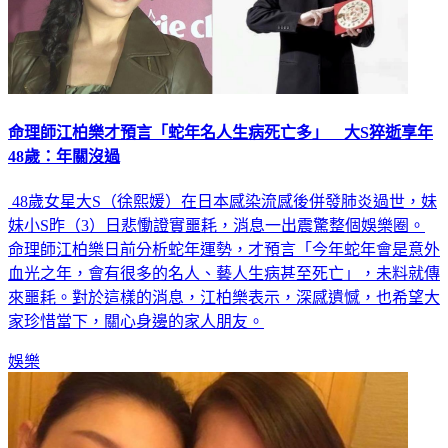
命理師江柏樂才預言「蛇年名人生病死亡多」 大S猝逝享年
48歲：年關沒過
48歲女星大S（徐熙媛）在日本感染流感後併發肺炎過世，妹
妹小S昨（3）日悲慟證實噩耗，消息一出震驚整個娛樂圈。
命理師江柏樂日前分析蛇年運勢，才預言「今年蛇年會是意外
血光之年，會有很多的名人、藝人生病甚至死亡」，未料就傳
來噩耗。對於這樣的消息，江柏樂表示，深感遺憾，也希望大
家珍惜當下，關心身邊的家人朋友。
娛樂