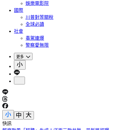
娛樂電影院
國際
川普對等關稅
全球必讀
社會
毒駕連爆
警察愛無限
更多
快訊