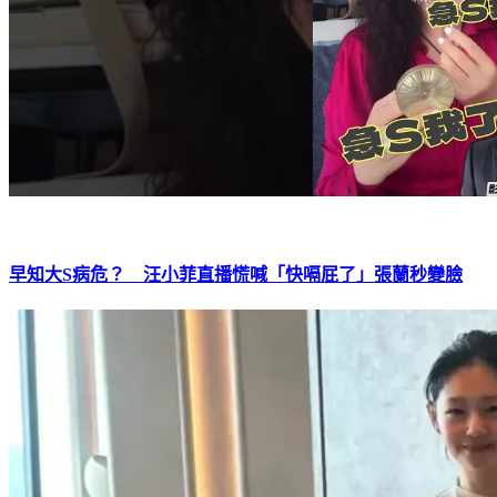
早知大S病危？ 汪小菲直播慌喊「快嗝屁了」張蘭秒變臉