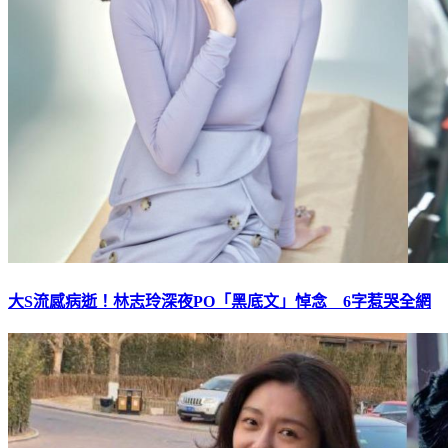
大S流感病逝！林志玲深夜PO「黑底文」悼念 6字惹哭全網