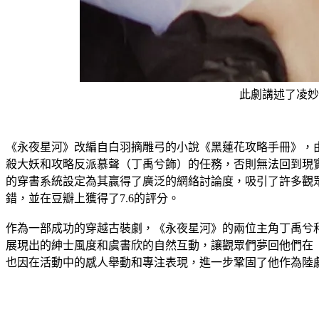
此劇講述了凌妙
《永夜星河》改編自白羽摘雕弓的小說《黑蓮花攻略手冊》，
殺大妖和攻略反派慕聲（丁禹兮飾）的任務，否則無法回到現
的穿書系統設定為其贏得了廣泛的網絡討論度，吸引了許多觀眾
錯，並在豆瓣上獲得了7.6的評分。
作為一部成功的穿越古裝劇，《永夜星河》的兩位主角丁禹兮
展現出的紳士風度和虞書欣的自然互動，讓觀眾們夢回他們在
也因在活動中的感人舉動和專注表現，進一步鞏固了他作為陸