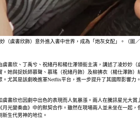
妙（虞書欣飾）意外進入書中世界，成為「炮灰女配」。（圖／
由虞書欣、丁禹兮、祝緒丹和楊仕澤領銜主演，講述了凌妙妙（
實。她與捉妖師慕聲、慕瑤（祝緒丹飾）及柳拂衣（楊仕澤飾）
。尤其是該劇晚進軍Netflix平台，進一步提升了其國際影響
和虞書欣也因劇中出色的表現而人氣暴漲。兩人在騰訊星光大賞
《月光變奏曲》中的默契合作。雖然在現場兩人並未坐在一起，
劇新生代男神的地位。