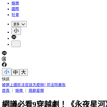
娛樂
國際
社會
更多
快訊
王凱靈堂曝光！黑色郵筒藏思念 70歲母缺席原因超催淚
首頁
｜
娛樂
｜
戲劇星聞
網議必看9穿越劇！《永夜星河