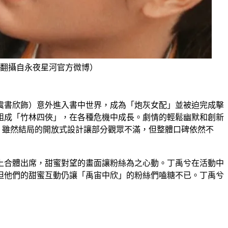
翻攝自永夜星河官方微博）
虞書欣飾）意外進入書中世界，成為「炮灰女配」並被迫完成擊
組成「竹林四俠」，在各種危機中成長。劇情的輕鬆幽默和創新
力。雖然結局的開放式設計讓部分觀眾不滿，但整體口碑依然不
上合體出席，甜蜜對望的畫面讓粉絲為之心動。丁禹兮在活動中
但他們的甜蜜互動仍讓「禹宙中欣」的粉絲們嗑糖不已。丁禹兮