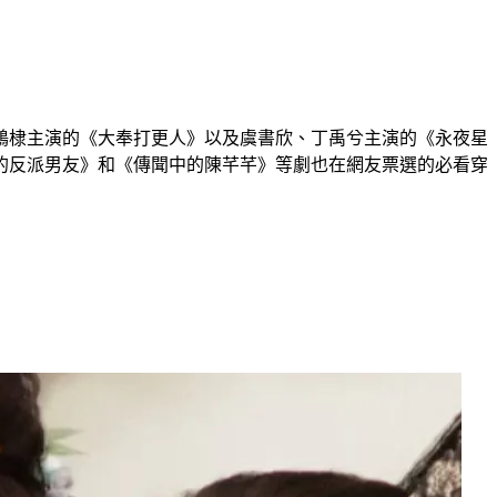
鶴棣主演的《大奉打更人》以及虞書欣、丁禹兮主演的《永夜星
的反派男友》和《傳聞中的陳芊芊》等劇也在網友票選的必看穿