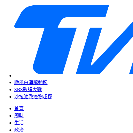
颱風白海豚動態
SBS歌謠大戰
沙拉油致癌物超標
首頁
即時
生活
政治