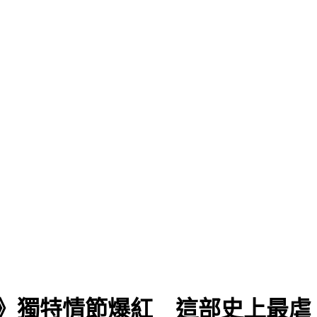
》獨特情節爆紅 這部史上最虐