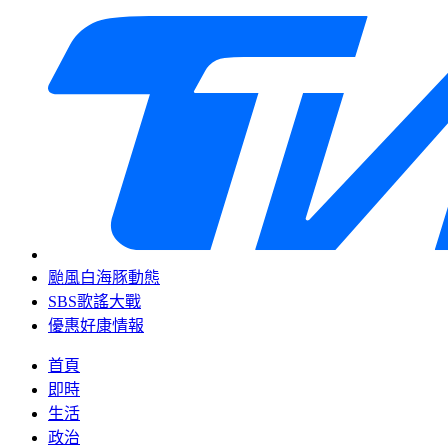
颱風白海豚動態
SBS歌謠大戰
優惠好康情報
首頁
即時
生活
政治