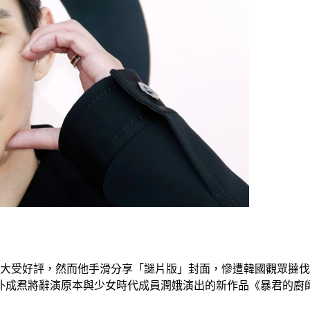
而大受好評，然而他手滑分享「謎片版」封面，慘遭韓國觀眾撻
稱朴成焄將辭演原本與少女時代成員潤娥演出的新作品《暴君的廚