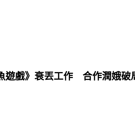
魚遊戲》衰丟工作 合作潤娥破