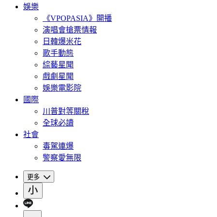
娛樂
《VPOPASIA》開播
演唱會搶票情報
日韓爆米花
歌手動態
綜藝星聞
戲劇星聞
娛樂電影院
國際
川普對等關稅
全球必讀
社會
毒駕連爆
警察愛無限
更多