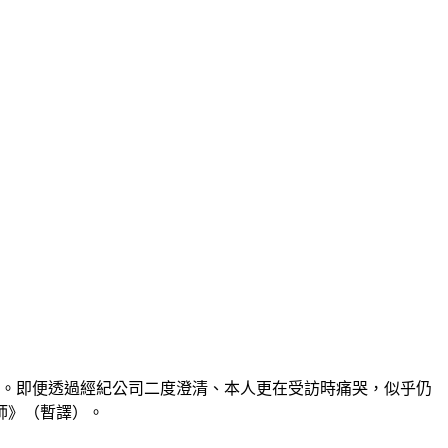
伐。即便透過經紀公司二度澄清、本人更在受訪時痛哭，似乎仍
師》（暫譯）。