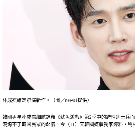
朴成焄確定辭演新作。（圖／news1提供）
韓國男星朴成焄細膩詮釋《魷魚遊戲》第2季中的跨性別士兵
澆熄不了韓國民眾的怒氣，今（11）天韓國媒體獨家爆料，