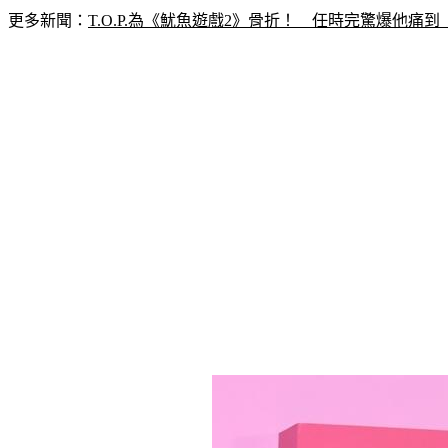
更多新聞：
T.O.P.為《魷魚遊戲2》骨折！　任時完驚爆他痛