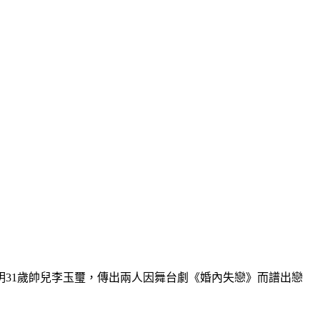
亞明31歲帥兒李玉璽，傳出兩人因舞台劇《婚內失戀》而譜出戀