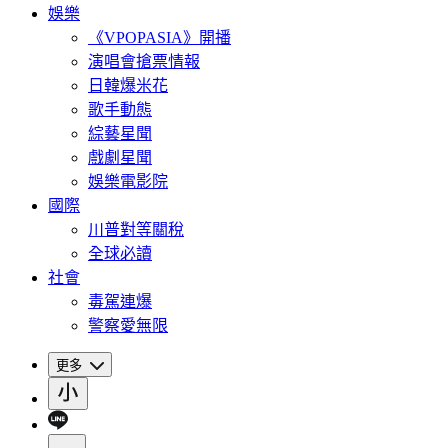
娛樂
《VPOPASIA》開播
演唱會搶票情報
日韓爆米花
歌手動態
綜藝星聞
戲劇星聞
娛樂電影院
國際
川普對等關稅
全球必讀
社會
毒駕連爆
警察愛無限
更多