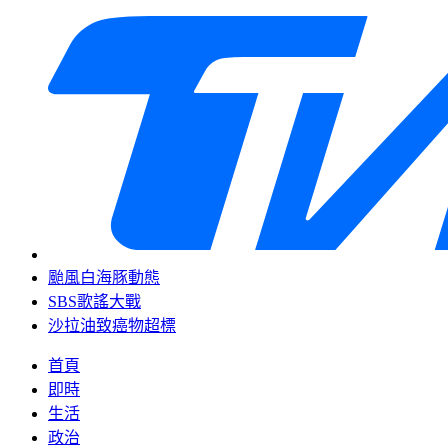
颱風白海豚動態
SBS歌謠大戰
沙拉油致癌物超標
首頁
即時
生活
政治