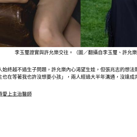
李玉璽證實與許允樂交往。（圖／翻攝自李玉璽、許允樂
過兩人始終越不過生子問題，許允樂內心渴望生娃，但張兆志的想
生也在等著我也許沒想要小孩」，兩人經過大半年溝通，沒達成
時愛上主治醫師