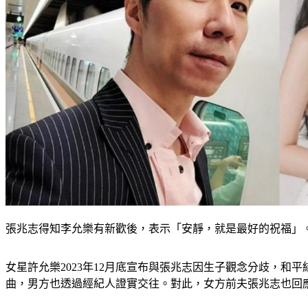
張兆志得知李允樂有新歡後，表示「安靜，就是最好的祝福」
女星許允樂2023年12月底宣布與張兆志因生子觀念分歧，和
曲，男方也透過經紀人證實交往。對此，女方前夫張兆志也回