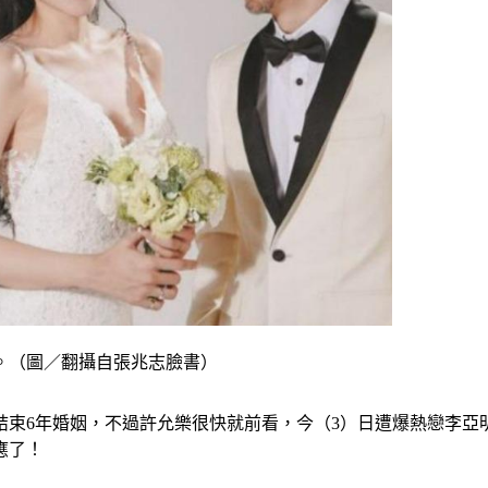
。（圖／翻攝自張兆志臉書）
平結束6年婚姻，不過許允樂很快就前看，今（3）日遭爆熱戀李
應了！