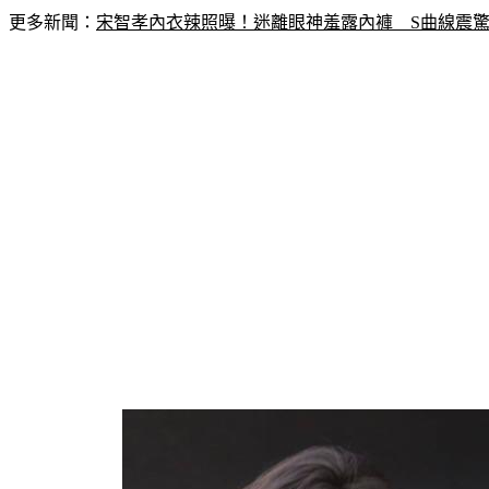
更多新聞：
宋智孝內衣辣照曝！迷離眼神羞露內褲　S曲線震驚