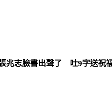
張兆志臉書出聲了 吐9字送祝