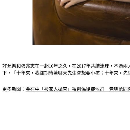
許允樂和張兆志在一起10年之久，在2017年共結連理，不
下，「十年來，我都期待著哪天先生會想要小孩；十年來，先
更多新聞：
金在中「被家人拋棄」罹創傷後症候群　竟與弟同