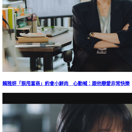
賴雅妍「狠甩富商」約會小鮮肉 心動喊：跟他戀愛非常快樂