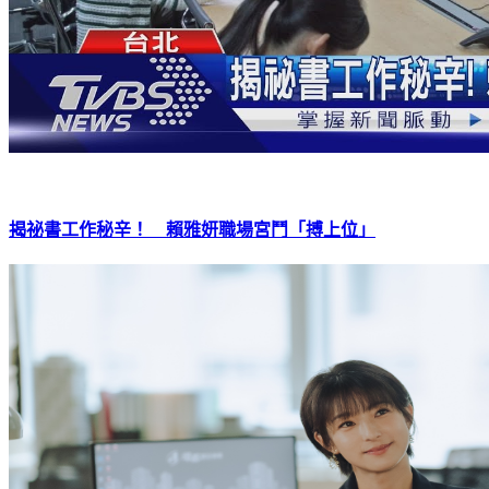
揭祕書工作秘辛！ 賴雅妍職場宮鬥「搏上位」