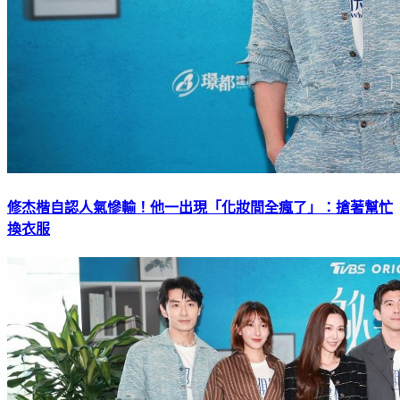
修杰楷自認人氣慘輸！他一出現「化妝間全瘋了」：搶著幫忙
換衣服