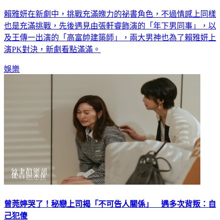
賴雅妍在新劇中，挑戰充滿魄力的祕書角色，不過情感上同樣
也是充滿挑戰，先後遇見由張軒睿飾演的「年下男同事」，以
及王傳一出演的「高富帥建築師」，兩大男神也為了賴雅妍上
演PK對決，新劇看點滿滿。
娛樂
曾莞婷哭了！秘戀上司揭「不可告人關係」 遇多次背叛：自
己犯傻