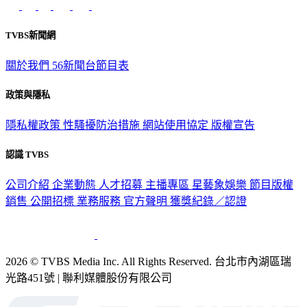
TVBS新聞網
關於我們
56新聞台節目表
政策與隱私
隱私權政策
性騷擾防治措施
網站使用協定
版權宣告
認識 TVBS
公司介紹
企業動態
人才招募
主播專區
星藝象娛樂
節目版權
銷售
公開招標
業務服務
官方聲明
獲獎紀錄／認證
2026 © TVBS Media Inc. All Rights Reserved. 台北市內湖區瑞
光路451號 | 聯利媒體股份有限公司