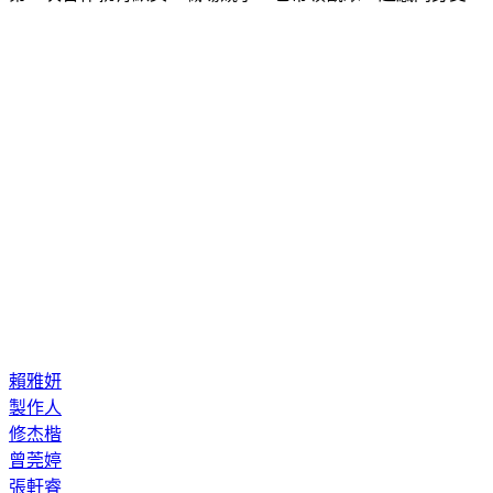
賴雅妍
製作人
修杰楷
曾莞婷
張軒睿