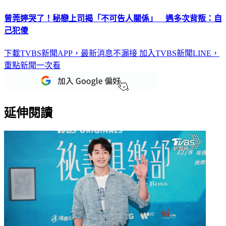
曾莞婷哭了！秘戀上司揭「不可告人關係」 遇多次背叛：自
己犯傻
下載TVBS新聞APP，最新消息不漏接
加入TVBS新聞LINE，
重點新聞一次看
延伸閱讀