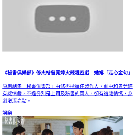
《秘書俱樂部》修杰楷曾莞婷火辣親密戲 她撂「走心金句」
原創劇集「秘書俱樂部」由修杰楷擔任製作人，劇中和曾莞婷
有感情戲，不過分別是上司及秘書的兩人，卻有複雜情愫，為
劇增添亮點。
娛樂