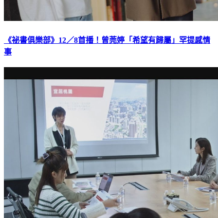
《祕書俱樂部》12／8首播！曾莞婷「希望有歸屬」罕提感情
事