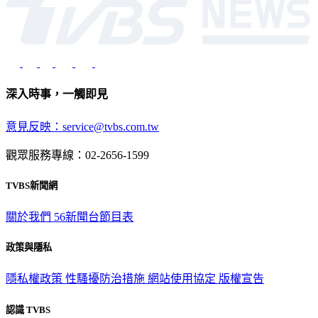
深入時事，一觸即見
意見反映：service@tvbs.com.tw
觀眾服務專線：02-2656-1599
TVBS新聞網
關於我們
56新聞台節目表
政策與隱私
隱私權政策
性騷擾防治措施
網站使用協定
版權宣告
認識 TVBS