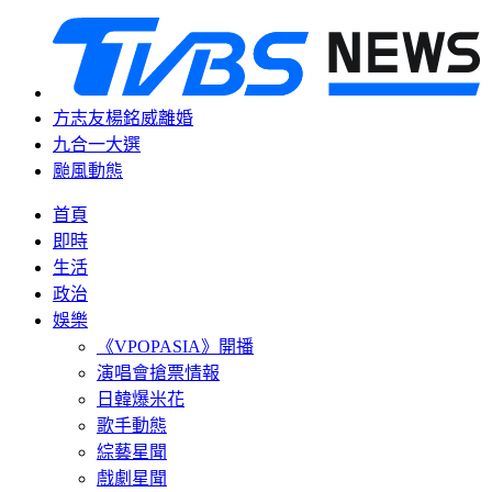
方志友楊銘威離婚
九合一大選
颱風動態
首頁
即時
生活
政治
娛樂
《VPOPASIA》開播
演唱會搶票情報
日韓爆米花
歌手動態
綜藝星聞
戲劇星聞