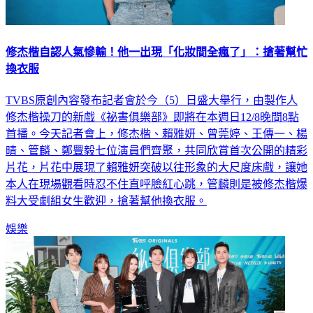
修杰楷自認人氣慘輸！他一出現「化妝間全瘋了」：搶著幫忙
換衣服
TVBS原創內容發布記者會於今（5）日盛大舉行，由製作人
修杰楷操刀的新戲《祕書俱樂部》即將在本週日12/8晚間8點
首播。今天記者會上，修杰楷、賴雅妍、曾莞婷、王傳一、楊
晴、管麟、鄭豐毅七位演員們齊聚，共同欣賞首次公開的精彩
片花，片花中展現了賴雅妍突破以往形象的大尺度床戲，讓她
本人在現場觀看時忍不住直呼臉紅心跳，管麟則是被修杰楷爆
料大受劇組女生歡迎，搶著幫他換衣服。
娛樂