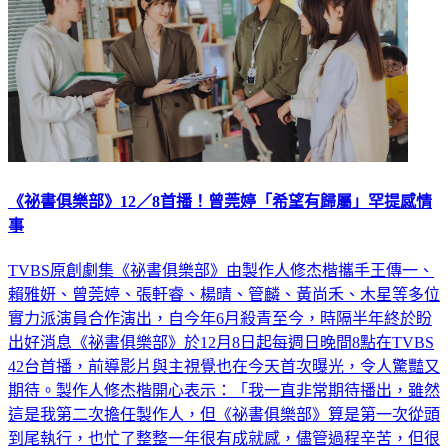
《祕書俱樂部》12／8首播！曾莞婷「希望有歸屬」罕提感情
事
TVBS原創劇集《祕書俱樂部》由製作人修杰楷攜手王傳一、
賴雅妍、曾莞婷、張軒睿、楊晴、管麟、黃尚禾、木星等多位
實力派演員合作演出，自今年6月殺青至今，時隔半年終於盼
出好消息《祕書俱樂部》於12月8日起每週日晚間8點在TVBS
42台首播，前導影片與主視覺也在今天首次曝光，令人驚豔又
期待。製作人修杰楷開心表示：「我一直非常期待播出，雖然
這是我第二次擔任製作人，但《祕書俱樂部》算是第一次從頭
到尾執行，也忙了整整一年很有成就感，儘管過程辛苦，但很