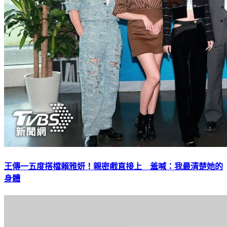
王傳一五度搭檔賴雅妍！親密戲直接上 羞喊：我最清楚她的
身體