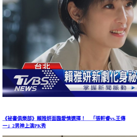
《祕書俱樂部》賴雅妍面臨愛情選擇！ 「張軒睿vs.王傳
一」2男神上演PK秀