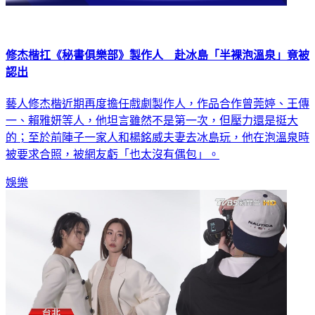
修杰楷扛《秘書俱樂部》製作人 赴冰島「半裸泡溫泉」竟被
認出
藝人修杰楷近期再度擔任戲劇製作人，作品合作曾莞婷、王傳
一、賴雅妍等人，他坦言雖然不是第一次，但壓力還是挺大
的；至於前陣子一家人和楊銘威夫妻去冰島玩，他在泡溫泉時
被要求合照，被網友虧「也太沒有偶包」。
娛樂