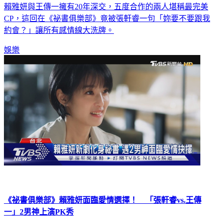
賴雅妍與王傳一擁有20年深交，五度合作的兩人堪稱最完美
CP，這回在《祕書俱樂部》竟被張軒睿一句「妳要不要跟我
約會？」讓所有感情線大洗牌。
娛樂
《祕書俱樂部》賴雅妍面臨愛情選擇！ 「張軒睿vs.王傳
一」2男神上演PK秀