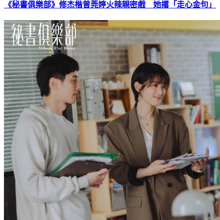
《秘書俱樂部》修杰楷曾莞婷火辣親密戲 她撂「走心金句」