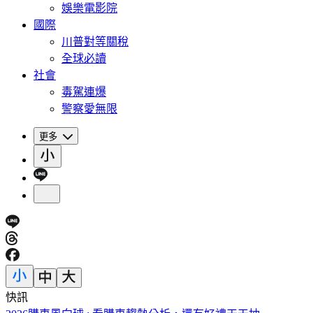
娛樂電影院
國際
川普對等關稅
全球必讀
社會
毒駕連爆
警察愛無限
更多
快訊