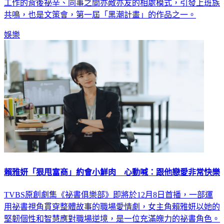
工作的背後祕辛、同事之間亦敵亦友的相處模式，引發上班族
共鳴，也是文策會，第一屆「黑潮計畫」的作品之一。
娛樂
賴雅妍「狠甩富商」約會小鮮肉 心動喊：跟他戀愛非常快樂
TVBS原創劇集《祕書俱樂部》即將於12月8日首播，一部運
用祕書視角貫穿整體故事的職場愛情劇，女主角賴雅妍以她的
堅韌個性和智慧應對職場逆境，是一位充滿魄力的祕書角色。