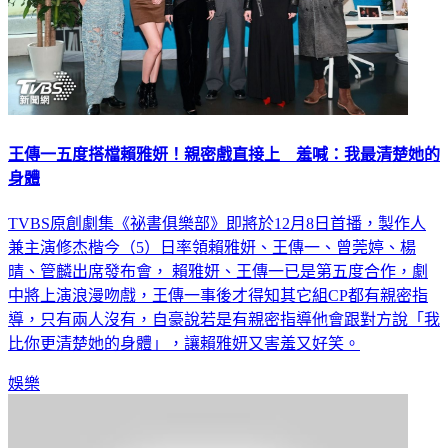
王傳一五度搭檔賴雅妍！親密戲直接上 羞喊：我最清楚她的
身體
TVBS原創劇集《祕書俱樂部》即將於12月8日首播，製作人
兼主演修杰楷今（5）日率領賴雅妍、王傳一、曾莞婷、楊
晴、管麟出席發布會， 賴雅妍、王傳一已是第五度合作，劇
中將上演浪漫吻戲，王傳一事後才得知其它組CP都有親密指
導，只有兩人沒有，自豪說若是有親密指導他會跟對方說「我
比你更清楚她的身體」，讓賴雅妍又害羞又好笑。
娛樂