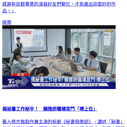
感謝有這群專業的演員好友們幫忙，才能產出這麼好的作
品。」
娛樂
揭祕書工作秘辛！ 賴雅妍職場宮鬥「搏上位」
藝人修杰楷製作兼主演的新劇《秘書俱樂部》，講述「秘書」