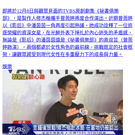
即將於12月8日與觀眾見面的TVBS原創劇集《祕書俱樂
部》，是製作人修杰楷攜手曾莞婷再度合作演出。近期曾莞婷
以《影后》中潘茵茵一角再度引起熱議，她成功詮釋了一位追
逐榮耀的資深女星，在光鮮外表下掙扎於內心迷失的矛盾感，
無論是《影后》的潘茵茵還是《祕書俱樂部》的高双芸（曾莞
婷飾演），兩個都處於女性角色的最前線，挑戰既定的社會框
架，讓觀眾感受到現代女性在多重壓力下的成長與力量。
娛樂