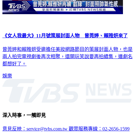
《女人我最大》11月號策展封面人物 曾莞婷、賴雅妍來了
曾莞婷和賴雅妍受邀擔任美妝網路節目的策展封面人物，也是
兩人拍完電視劇後再次相聚，還開玩笑說要再拍續集，連劇名
都想好了。
娛樂
深入時事，一觸即見
意見反映：service@tvbs.com.tw
觀眾服務專線：02-2656-1599