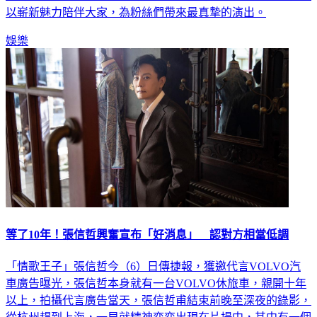
以嶄新魅力陪伴大家，為粉絲們帶來最真摯的演出。
娛樂
等了10年！張信哲興奮宣布「好消息」 認對方相當低調
「情歌王子」張信哲今（6）日傳捷報，獲邀代言VOLVO汽
車廣告曝光，張信哲本身就有一台VOLVO休旅車，親開十年
以上，拍攝代言廣告當天，張信哲甫結束前晚至深夜的錄影，