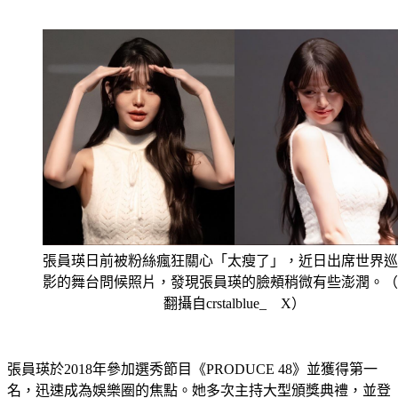
張員瑛日前被粉絲瘋狂關心「太瘦了」，近日出席世界巡
影的舞台問候照片，發現張員瑛的臉頰稍微有些澎潤。（
翻攝自crstalblue_ X）
張員瑛於2018年參加選秀節目《PRODUCE 48》並獲得第一
名，迅速成為娛樂圈的焦點。她多次主持大型頒獎典禮，並登