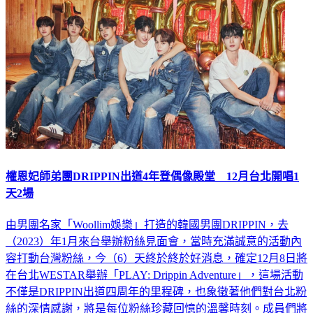
權恩妃師弟團DRIPPIN出道4年登偶像殿堂 12月台北開唱1
天2場
由男團名家「Woollim娛樂」打造的韓國男團DRIPPIN，去
（2023）年1月來台舉辦粉絲見面會，當時充滿誠意的活動內
容打動台灣粉絲，今（6）天終於終於好消息，確定12月8日將
在台北WESTAR舉辦「PLAY: Drippin Adventure」，這場活動
不僅是DRIPPIN出道四周年的里程碑，也象徵著他們對台北粉
絲的深情感謝，將是每位粉絲珍藏回憶的溫馨時刻。成員們將