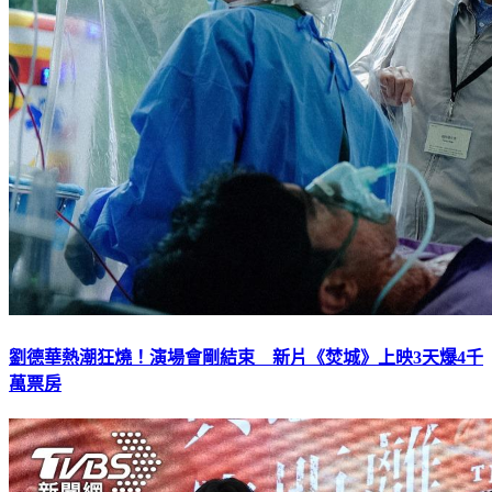
劉德華熱潮狂燒！演場會剛結束 新片《焚城》上映3天爆4千
萬票房