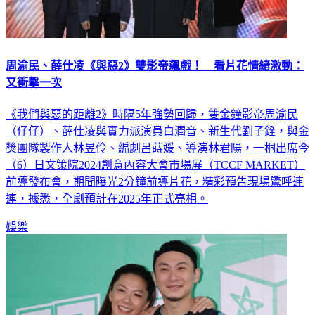
周渝民、薛仕凌《與惡2》雙影帝飆戲！ 看片花情緒激動：
又衝擊一次
《我們與惡的距離2》時隔5年強勢回歸，雙金鐘影帝周渝民
（仔仔）、薛仕凌與實力派演員白潤音、新生代劉子銓，與金
獎團隊製作人林昱伶、編劇呂蒔媛、導演林君陽，一桐出席今
（6）日文策院2024創意內容大會市場展（TCCF MARKET）
前導發布會，期間曝光2分鐘前導片花，精彩預告現場驚呼連
連，據悉，全劇預計在2025年正式亮相。
娛樂