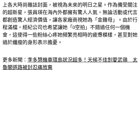
上各大時尚雜誌封面，被視為未來的明日之星。作為備受關注
的超新星，張員瑛在海內外都擁有驚人人氣，無論活動或代言
都創造驚人經濟價值，讓各家廠商視她為「金雞母」。由於行
程滿檔，經紀公司也希望讓她「0空拍」不錯過任何一個機
會，這使得一些粉絲心疼她頻繁亮相時的疲憊模樣，甚至對她
過於纖瘦的身形表示擔憂。
更多新聞：
李多慧機車環島狀況超多！天候不佳割愛武嶺　太
魯閣道路被封忍痛放棄