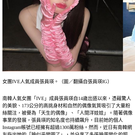
女團IVE人氣成員張員瑛。（圖／翻攝自張員瑛IG）
南韓人氣女團「IVE」成員張員瑛自14歲出道以來，憑藉驚人
的美貌、173公分的高挑身材和自然的偶像氣質吸引了大量粉
絲關注，被譽為「天生的偶像」、「人間洋娃娃」。隨著偶像
事業的發展，張員瑛的知名度也持續飆升，目前她的個人
Instagram帳號已經擁有超過1300萬粉絲。然而，近日有南韓網
友指出她的「臉似乎變圓了」，並分享了多張臉蛋變化的照