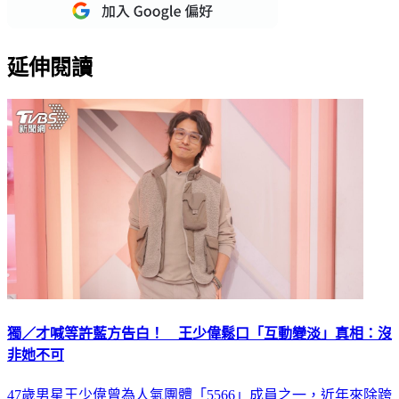
延伸閱讀
獨／才喊等許藍方告白！ 王少偉鬆口「互動變淡」真相：沒
非她不可
47歲男星王少偉曾為人氣團體「5566」成員之一，近年來除跨