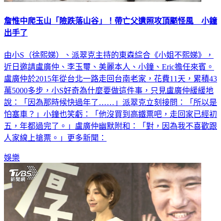
詹惟中爬玉山「險跌落山谷」！帶亡父遺照攻頂颳怪風 小鐘
出手了
由小S（徐熙娣）、派翠克主持的東森綜合《小姐不熙娣》，
近日邀請盧廣仲、李玉璽、美麗本人、小鐘、Eric擔任來賓。
盧廣仲於2015年從台北一路走回台南老家，花費11天，累積43
萬5000多步，小S好奇為什麼要做這件事，只見盧廣仲緩緩地
說：「因為那時候快過年了……」派翠克立刻接問：「所以是
怕塞車？」小鐘也笑虧：「他沒買到高鐵票吧，走回家已經初
五，年都過完了。」盧廣仲幽默附和：「對，因為我不喜歡跟
人家線上搶票。」更多新聞：
娛樂