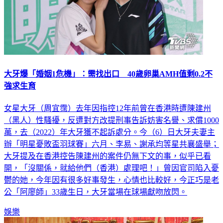
大牙爆「婚姻1危機」：需找出口 40歲卵巢AMH值剩0.2不
強求生育
女星大牙（周宜霈）去年因指控12年前曾在香港時遭陳建州
（黑人）性騷擾，反遭對方改提刑事告訴妨害名譽、求償1000
萬，去（2022）年大牙獲不起訴處分。今（6）日大牙夫妻主
辦「明星憂敗盃羽球賽」六月、李易、謝承均等星共襄盛舉；
大牙提及在香港控告陳建州的案件仍無下文的事，似乎已看
開，「沒關係，就給他們（香港）處理吧！」曾因官司陷入憂
鬱的她，今年因有很多好事發生，心情也比較好，今正巧是老
公「阿廖師」33歲生日，大牙當場在球場獻吻放閃。
娛樂