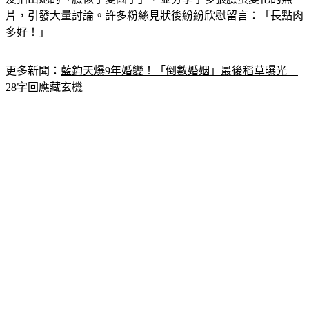
片，引發大量討論。許多粉絲見狀後紛紛欣慰留言：「長點肉
多好！」
更多新聞：
藍鈞天爆9年婚變！「倒數婚姻」最後稻草曝光　
28字回應藏玄機