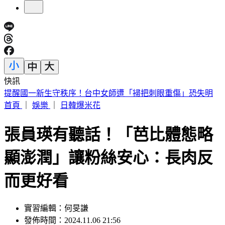
快訊
快訊／兆基爆公司債危機遭北檢搜索 前董座李建成被帶走
首頁
｜
娛樂
｜
日韓爆米花
張員瑛有聽話！「芭比體態略
顯澎潤」讓粉絲安心：長肉反
而更好看
實習編輯：何旻謙
發佈時間：2024.11.06 21:56