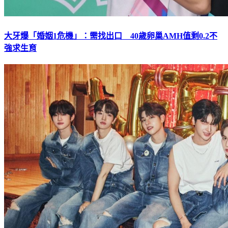
大牙爆「婚姻1危機」：需找出口 40歲卵巢AMH值剩0.2不
強求生育