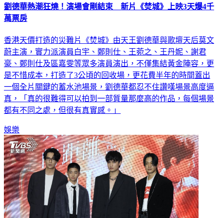
劉德華熱潮狂燒！演場會剛結束 新片《焚城》上映3天爆4千
萬票房
香港天價打造的災難片《焚城》由天王劉德華與歌壇天后莫文
蔚主演，實力派演員白宇、鄭則仕、王菀之、王丹妮、謝君
豪、鄭則仕及區嘉雯等眾多演員演出，不僅集結黃金陣容，更
是不惜成本，打造了3公頃的回收場，更花費半年的時間蓋出
一個全片關鍵的蓄水池場景，劉德華都忍不住讚嘆場景高度逼
真，「真的很難得可以拍到一部質量那麼高的作品，每個場景
都有不同之處，但很有真實感。」
娛樂