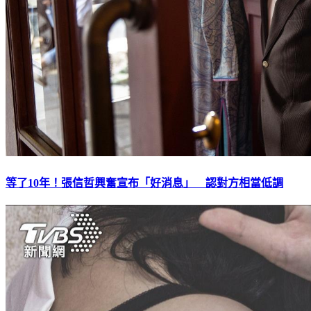
等了10年！張信哲興奮宣布「好消息」 認對方相當低調