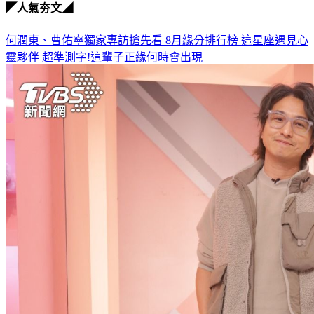
◤人氣夯文◢
何潤東、曹佑寧獨家專訪搶先看
8月緣分排行榜 這星座遇見心
靈夥伴
超準測字!這輩子正緣何時會出現