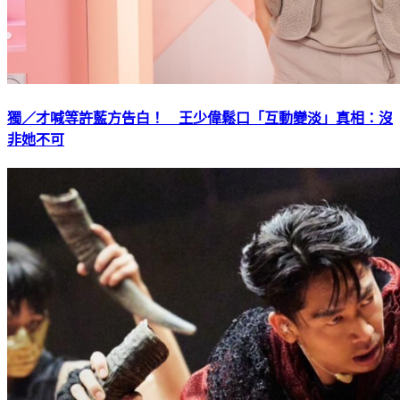
獨／才喊等許藍方告白！ 王少偉鬆口「互動變淡」真相：沒
非她不可