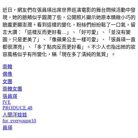
近日，網友們在張員瑛出席世界巡演電影的舞台問候活動中發
現，她的臉頰似乎圓潤了些，公開照片顯示她原本精緻小巧的
臉龐更顯澎潤。看到這樣的變化，粉絲們紛紛鬆了一口氣，留
言大讚：「這樣反而更好看…」、「好可愛」、「並沒有變
圓，只是更美了」、「像蘋果公主一樣可愛」、「張員瑛一直
都很漂亮」、「多了點肉反而更好看」。不少人也指出她的妝
容風格似乎有所變化，稱「現在多了清純的氣質」。
南韓
偶像
女團
南韓女團
張員瑛
IVE
PRODUCE 48
人間洋娃娃
for_everyoung10
員瑛