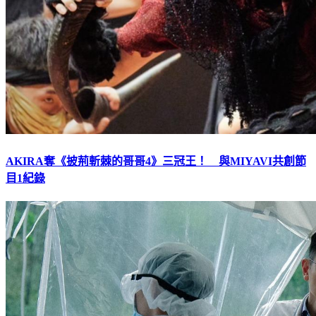
AKIRA奪《披荊斬棘的哥哥4》三冠王！ 與MIYAVI共創節
目1紀錄