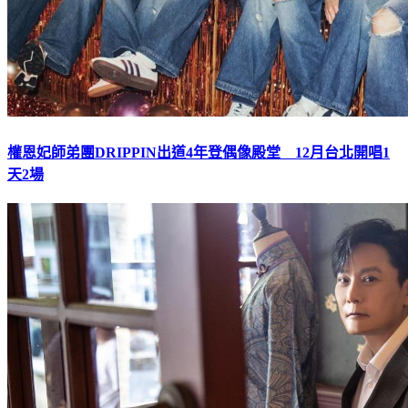
權恩妃師弟團DRIPPIN出道4年登偶像殿堂 12月台北開唱1
天2場