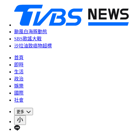
颱風白海豚動態
SBS歌謠大戰
沙拉油致癌物超標
首頁
即時
生活
政治
娛樂
國際
社會
更多