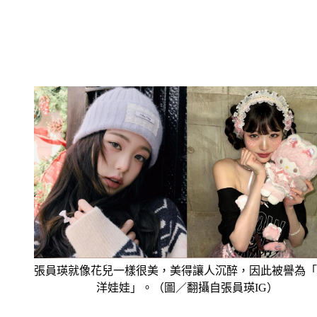
張員瑛就像花兒一樣很美，美得讓人沉醉，因此被譽為「
洋娃娃」。（圖／翻攝自張員瑛IG）