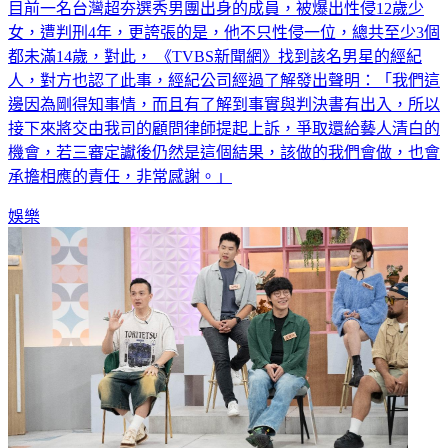
目前一名台灣超夯選秀男團出身的成員，被爆出性侵12歲少
女，遭判刑4年，更誇張的是，他不只性侵一位，總共至少3個
都未滿14歲，對此， 《TVBS新聞網》找到該名男星的經紀
人，對方也認了此事，經紀公司經過了解發出聲明：「我們這
邊因為剛得知事情，而且有了解到事實與判決書有出入，所以
接下來將交由我司的顧問律師提起上訴，爭取還給藝人清白的
機會，若三審定讞後仍然是這個結果，該做的我們會做，也會
承擔相應的責任，非常感謝。」
娛樂