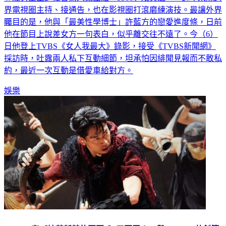
界電視圈主持、接通告，也在影視圈打滾磨練演技。最讓外界
矚目的是，他與「最美性學博士」許藍方的戀愛進度條，日前
他在節目上說差女方一句表白，似乎離交往不遠了。今（6）
日他登上TVBS《女人我最大》錄影，接受《TVBS新聞網》
採訪時，吐露兩人私下互動細節，坦承怕因緋聞見報而不敢私
約，最近一次互動是借愛車給對方。
娛樂