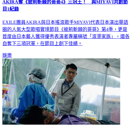
AKIRA奪《披荊斬棘的哥哥4》三冠王！ 與MIYAVI共創節
目1紀錄
EXILE團員AKIRA與日本搖滾歌手MIYAVI代表日本演出華語
圈的人氣大型歌唱實境節目《披荊斬棘的哥哥》第4季，更是
首度由日本藝人獲得優秀表演者專屬稱號「滾燙家族」，還各
自奪下三項冠軍，在節目上創下佳績。
娛樂