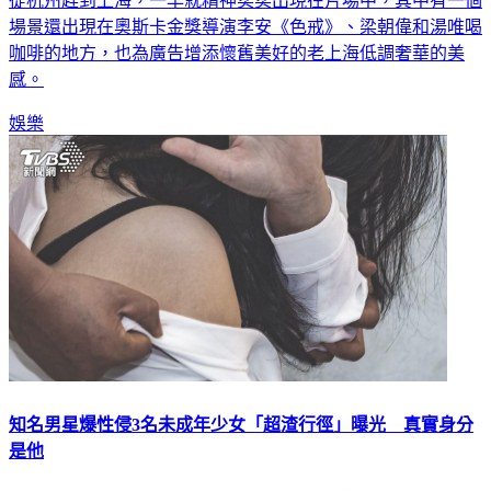
從杭州趕到上海，一早就精神奕奕出現在片場中，其中有一個
場景還出現在奧斯卡金獎導演李安《色戒》、梁朝偉和湯唯喝
咖啡的地方，也為廣告增添懷舊美好的老上海低調奢華的美
感。
娛樂
知名男星爆性侵3名未成年少女「超渣行徑」曝光 真實身分
是他