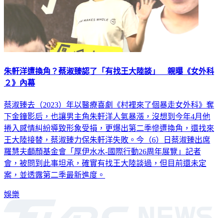
朱軒洋遭換角？蔡淑臻認了「有找王大陸談」 親曝《女外科
２》內幕
蔡淑臻去（2023）年以醫療喜劇《村裡來了個暴走女外科》奪
下金鐘影后，也讓男主角朱軒洋人氣暴漲，沒想到今年4月他
捲入感情糾紛導致形象受損，更爆出第二季慘遭換角，還找來
王大陸接替，蔡淑臻力保朱軒洋失敗。今（6）日蔡淑臻出席
羅慧夫顱顏基金會「厚伊水水-國際行動26周年展覽」記者
會，被問到此事坦承，確實有找王大陸談過，但目前還未定
案，並透露第二季最新進度。
娛樂