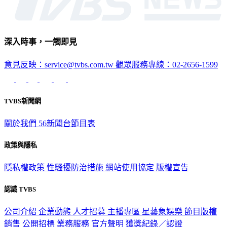
深入時事，一觸即見
意見反映：service@tvbs.com.tw
觀眾服務專線：02-2656-1599
TVBS新聞網
關於我們
56新聞台節目表
政策與隱私
隱私權政策
性騷擾防治措施
網站使用協定
版權宣告
認識 TVBS
公司介紹
企業動態
人才招募
主播專區
星藝象娛樂
節目版權
銷售
公開招標
業務服務
官方聲明
獲獎紀錄／認證