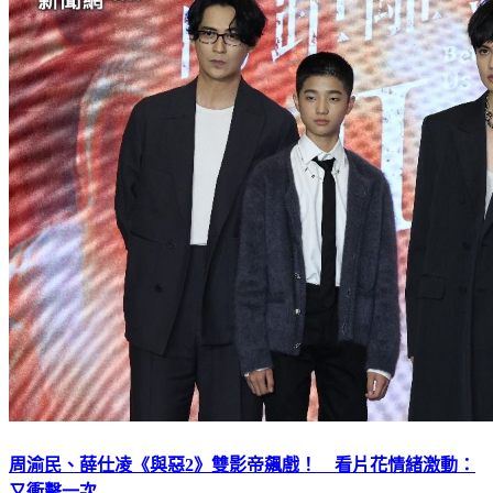
周渝民、薛仕凌《與惡2》雙影帝飆戲！ 看片花情緒激動：
又衝擊一次