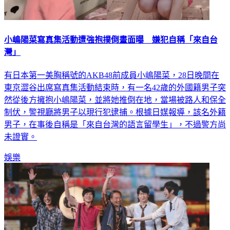
小嶋陽菜寫真集活動遭強抱撲倒畫面曝 嫌犯自稱「來自台
灣」
有日本第一美胸稱號的AKB48前成員小嶋陽菜，28日晚間在
東京澀谷出席寫真集活動結束時，有一名42歲的外國籍男子突
然從後方擁抱小嶋陽菜，並將她推倒在地，當場被路人和保全
制伏，警視廳將男子以現行犯逮捕。根據日媒報導，該名外籍
男子，在事後自稱是「來自台灣的語言留學生」，不過警方尚
未證實。
娛樂