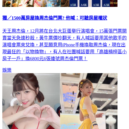
獨／1500萬房屋換周杰倫門票? 他喊：可驗房屋權狀
天王周杰倫，12月將在台北大巨蛋舉行演唱會，15萬張門票開
賣當天急速秒殺，黃牛票價吵翻天，有人喊話要用其他歌手的
演唱會票來兌換，甚至願意用iPhone手機換取周杰倫，現在出
現最狂的「以物換物」，有人在社團喊話要用「高雄楠梓區小
房子一戶」換6800元6張連號周杰倫門票！
娛樂