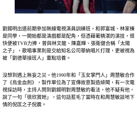
劉錫明出道前期參加無線電視演員訓練班，和郭富城、林家棟
是同學，一開始都是演戲都是配角，但憑藉著精湛的演技，很
快便被TVB力捧，曾與林文龍、陳嘉輝、張衛健合稱「太陽
之子」，歌唱事業則是交給知名公司華納唱片打理，更被視為
被「劉德華接班人」重點培養。
沒想到遇上無妄之災，他1990年和「玉女掌門人」周慧敏合作
了《烏金血劍》，製作單位為了宣傳故意製造緋聞，有一次電
視採訪時，主持人問到劉錫明對周慧敏的看法，他不疑有他，
說了一句「很欣賞她」，這句話惹毛了當時在和周慧敏談地下
情的倪匡之子倪震。