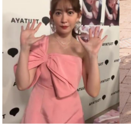
小嶋陽菜寫真集活動遭強抱撲倒畫面曝 嫌犯自稱「來自台