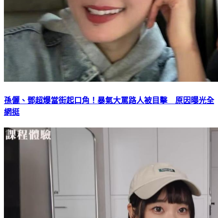
孫儷、鄧超爆當街起口角！暴氣大罵路人被目擊 原因曝光全
網挺