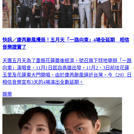
快訊／康芮颱風攪局！五月天「一路向東」4場全延期 相信
音樂證實了
天團五月天為了重振花蓮震後經濟，號召旗下特地舉辦「一路
向東」演唱會，11月1日起自高雄出發，11月2、3日前往花蓮
玉里及花蓮東大門開唱，由於康芮颱風逼近台灣，今（29）日
相信音樂宣布3天的4場演出全數延期。
娛樂