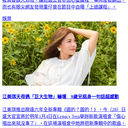
而也有眼尖網友發現董仔曾在節目中自曝「上過課程」。
娛樂
江美琪天母遇「巨大生物」嚇壞 9歲兒挺身一句話超感動
江美琪推出睽違六年全新專輯《圓的？圓的！》，今（28）日
盛大官宣將於明年1月4日在Legacy Tera舉辦新歌演唱會「傷心
唱出來就沒事了」，在這場演唱會中她將把新專輯中的歌曲，
細數娓娓道來，再加上多年來的金曲分享，與樂迷零距離親密