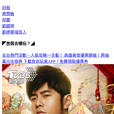
封殺
周慧敏
倪震
劉錫明
劉德華接班人
◤放假去哪玩？◢
全台熱門活動、人氣攻略一次看！
高雄美食優惠開搶！再抽
萬元住宿券
下載食尚玩家APP！免費領取優惠券