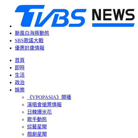
颱風白海豚動態
SBS歌謠大戰
優惠好康情報
首頁
即時
生活
政治
娛樂
《VPOPASIA》開播
演唱會搶票情報
日韓爆米花
歌手動態
綜藝星聞
戲劇星聞