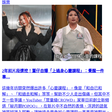
2年前片段遭挖！董仔自爆「上過身心靈課程」：覺醒一件
事…
這幾年坊間突然爆出許多「心靈課程」，像是「和自已和
解」、「和過去和解」等等，幫助不少人走出傷痛，但其中不
乏一些爭議。YouTuber「眾量級CROWD」家寧日前創立新頻
道「秘月期POPOO」，在新片中不自然的表情、浮誇的語氣
被質疑誤入邪教，讓她過去曾參加心靈課程一事再度被翻出，