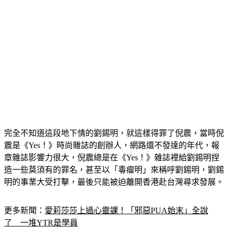
完全不知道這段地下情的劉錫明，就這樣得罪了倪震，當時倪
震是《Yes！》時尚雜誌的創辦人，網路還不發達的年代，報
章雜誌影響力很大，倪震總是在《Yes！》雜誌裡給劉錫明捏
造一些莫須有的罪名，甚至以「毒瘤明」來稱呼劉錫明，劉錫
明的事業大受打擊，最後只能被迫離開香港赴台灣尋求發展。
更多新聞：
愛莉莎莎上過心靈課！「邪惡PUA始末」全說
了　一堆YTR是學員