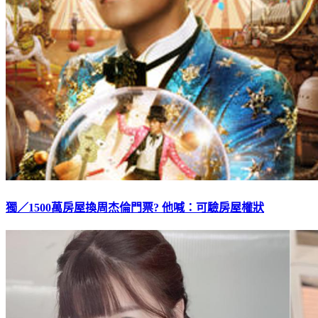
獨／1500萬房屋換周杰倫門票? 他喊：可驗房屋權狀