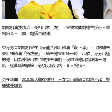
劉錫明演技精湛、長相出眾（左），曾被當成劉德華接班人重
點培養。（圖／翻攝自微博）
香港男星劉錫明曾在《天龍八部》飾演「段正淳」、《錦繡未
央》裡飾演「拓跋燾」，過去他曾紅極一時，以歌手身分出道
的他，因為外貌出眾也被找去演戲，沒想到他因為誤講一句
話，從此斷送前途，必須另謀出路，令人惋惜。
更多新聞：
寫真集活動遭強抱！日女星小嶋陽菜倒地不起　警
速逮外國男