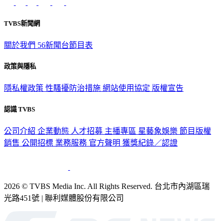
TVBS新聞網
關於我們
56新聞台節目表
政策與隱私
隱私權政策
性騷擾防治措施
網站使用協定
版權宣告
認識 TVBS
公司介紹
企業動態
人才招募
主播專區
星藝象娛樂
節目版權
銷售
公開招標
業務服務
官方聲明
獲獎紀錄／認證
2026 © TVBS Media Inc. All Rights Reserved. 台北市內湖區瑞
光路451號 | 聯利媒體股份有限公司