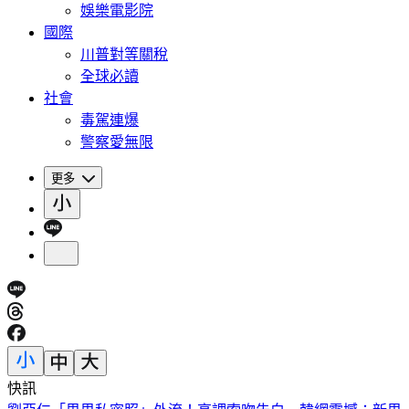
娛樂電影院
國際
川普對等關稅
全球必讀
社會
毒駕連爆
警察愛無限
更多
快訊