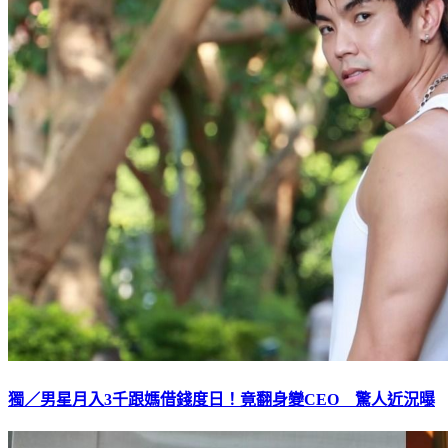
獨／男星月入3千跟媽借錢度日！竟翻身變CEO 驚人近況曝