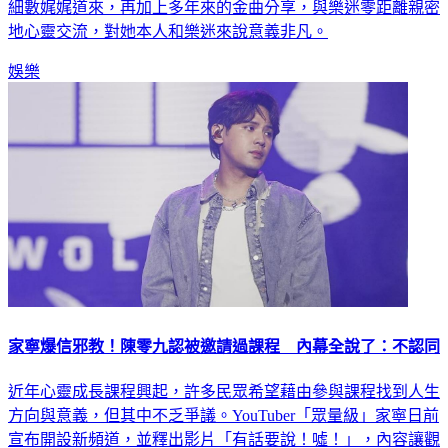
地心靈交流，對她本人和樂迷來說意義非凡。
娛樂
家寧爆信邪教！陳零九認被邀請過課程 內幕全說了：不認同
近年心靈成長課程興起，許多民眾希望藉由參與課程找到人生
方向與意義，但其中不乏爭議。YouTuber「眾量級」家寧日前
宣布開設新頻道，並釋出影片「有話要說！噓！」，內容讓觀
眾直呼詭異，也讓她過去曾參加心靈課程一事再度引發討論。