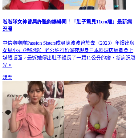
啦啦隊女神曾與許雅鈞爆緋聞！「肚子驚見11cm瘤」最新病
況曝
中信啦啦隊Passion Sisters成員陳波波曾於去（2023）年爆出與
女星小S（徐熙娣）老公許雅鈞深夜現身日本料理店續攤登上
媒體版面。最近她傳出肚子裡長了一顆11公分的瘤，新病況曝
光。
娛樂