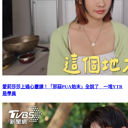
愛莉莎莎上過心靈課！「邪惡PUA始末」全說了 一堆YTR
是學員