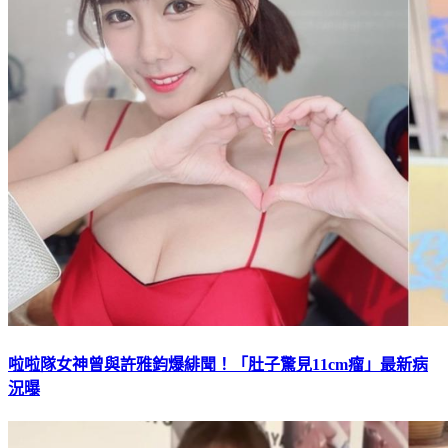
啦啦隊女神曾與許雅鈞爆緋聞！「肚子驚見11cm瘤」最新病
況曝