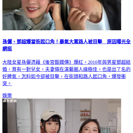
孫儷、鄧超爆當街起口角！暴氣大罵路人被目擊 原因曝光全
網挺
大陸女星孫儷憑藉《後宮甄嬛傳》爆紅，2010年與男星鄧超結
婚，育有一對兒女，夫妻倆在演藝圈人緣極佳，也是出了名的
好脾氣，怎料如今卻被目擊，在街頭和路人起口角，爆發衝
突。
娛樂