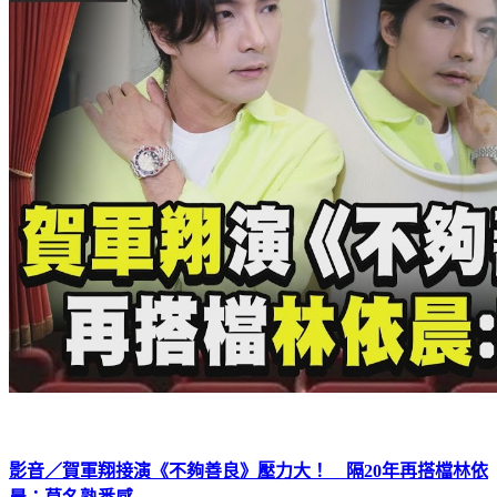
影音／賀軍翔接演《不夠善良》壓力大！ 隔20年再搭檔林依