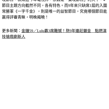
節目主題方向截然不同，各有特色。而9年來只缺席1屆的入圍
常勝軍《一字千金》，則是唯一的益智節目，究竟哪個節目能
贏得評審青睞，明晚揭曉！
更多新聞：
金鐘59／Lulu霸3席難憾！熬9年連莊鍍金　點燃演
技搶戲劇新人