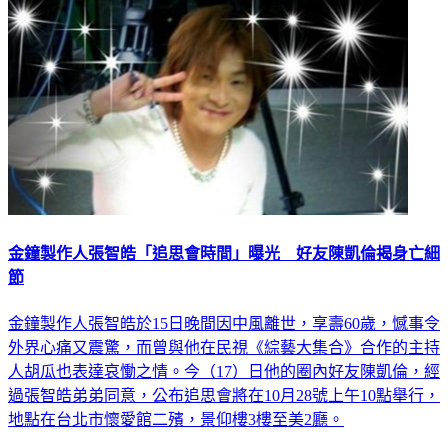
金鐘製作人張智皓「追思會時間」曝光 好友陳凱倫揭身亡細
節
金鐘製作人張智皓於15日晚間因中風離世，享壽60歲，憾事令
外界心痛又震驚，而曾與他在民視《綜藝大集合》合作的主持
人胡瓜也表達哀慟之情。今（17）日他的圈內好友陳凱倫，經
過張智皓弟弟同意，公布追思會將在10月28號上午10點舉行，
地點在台北市懷愛館二殯，景仰樓3樓至美2廳。