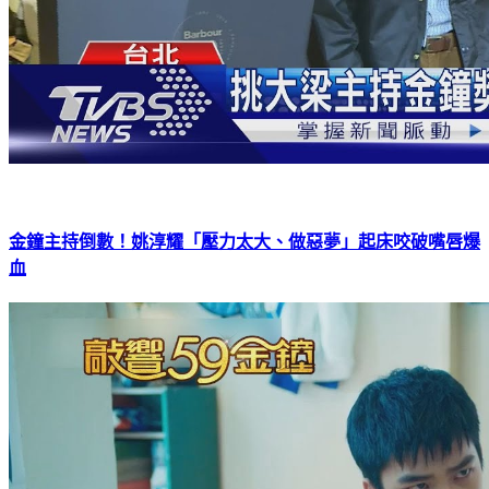
金鐘主持倒數！姚淳耀「壓力太大、做惡夢」起床咬破嘴唇爆
血