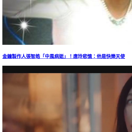
金鐘製作人張智皓「中風病逝」！唐玲悲憶：他是快樂天使