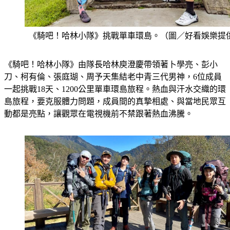
《騎吧！哈林小隊》挑戰單車環島。（圖／好看娛樂提
《騎吧！哈林小隊》由隊長哈林庾澄慶帶領著卜學亮、彭小
刀、柯有倫、張庭瑚、周予天集結老中青三代男神，6位成員
一起挑戰18天、1200公里單車環島旅程。熱血與汗水交織的環
島旅程，要克服體力問題，成員間的真摯相處、與當地民眾互
動都是亮點，讓觀眾在電視機前不禁跟著熱血沸騰。