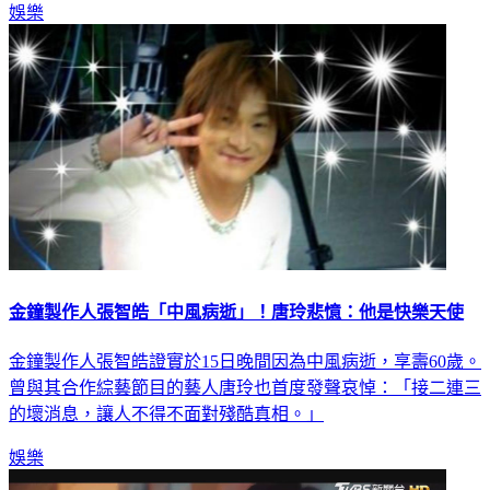
娛樂
金鐘製作人張智皓「中風病逝」！唐玲悲憶：他是快樂天使
金鐘製作人張智皓證實於15日晚間因為中風病逝，享壽60歲。
曾與其合作綜藝節目的藝人唐玲也首度發聲哀悼：「接二連三
的壞消息，讓人不得不面對殘酷真相。」
娛樂