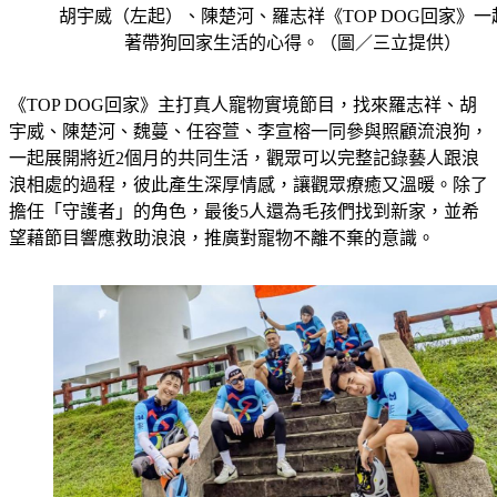
胡宇威（左起）、陳楚河、羅志祥《TOP DOG回家》一
著帶狗回家生活的心得。（圖／三立提供）
《TOP DOG回家》主打真人寵物實境節目，找來羅志祥、胡
宇威、陳楚河、魏蔓、任容萱、李宣榕一同參與照顧流浪狗，
一起展開將近2個月的共同生活，觀眾可以完整記錄藝人跟浪
浪相處的過程，彼此產生深厚情感，讓觀眾療癒又溫暖。除了
擔任「守護者」的角色，最後5人還為毛孩們找到新家，並希
望藉節目響應救助浪浪，推廣對寵物不離不棄的意識。