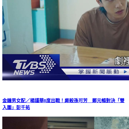
金鐘男女配／楊謹華8度出戰！廝殺孫可芳 鄭元暢對決「雙
入圍」彭千祐