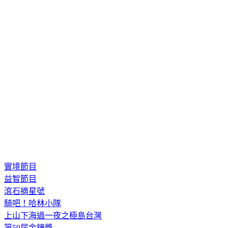
實境節目
益智節目
滾石摘星號
騎吧！哈林小隊
上山下海過一夜之極島台灣
第59屆金鐘獎