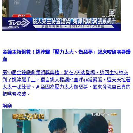
金鐘主持倒數！姚淳耀「壓力太大、做惡夢」起床咬破嘴唇爆
血
第59屆金鐘戲劇類頒獎典禮，將在2天後登場，這回主持棒交
到了姚淳耀手上，獨自挑大樑讓他直呼非常緊張，還天天拉著
太太一起練習。甚至因為壓力太大做惡夢，醒來發現自己真的
把嘴唇咬破。
娛樂