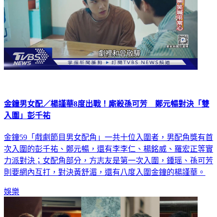
金鐘男女配／楊謹華8度出戰！廝殺孫可芳 鄭元暢對決「雙
入圍」彭千祐
金鐘59「戲劇節目男女配角」一共十位入圍者，男配角獎有首
次入圍的彭千祐、鄭元暢，還有李李仁、楊銘威、羅宏正等實
力派對決；女配角部分，方志友是第一次入圍，鍾瑶、孫可芳
則要網內互打，對決黃舒湄，還有八度入圍金鐘的楊謹華。
娛樂