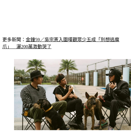
更多新聞：
金鐘59／吳宗憲入圍嘆觀眾少五成「別想逃魔
爪」　灑200萬激動哭了