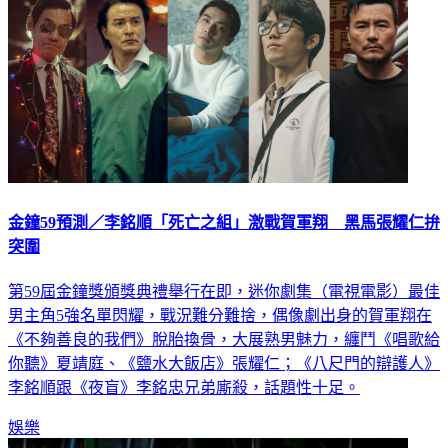
金鐘59預測／李銘順「死亡之組」激戰賀軍翔 黑馬張耀仁拚
突圍
第59屆金鐘獎頒獎典禮舉行在即，迷你劇集（電視電影）最佳
男主角5強名單閃耀，戰況難分難捨，偶像劇出身的賀軍翔在
《不夠善良的我們》脫胎換骨，大展熟男魅力，纏鬥《唱歌給
你聽》夏靖庭、《鹽水大飯店》張耀仁；《八尺門的辯護人》
李銘順跟《夜盲》李銘忠兄弟廝殺，話題性十足。
娛樂