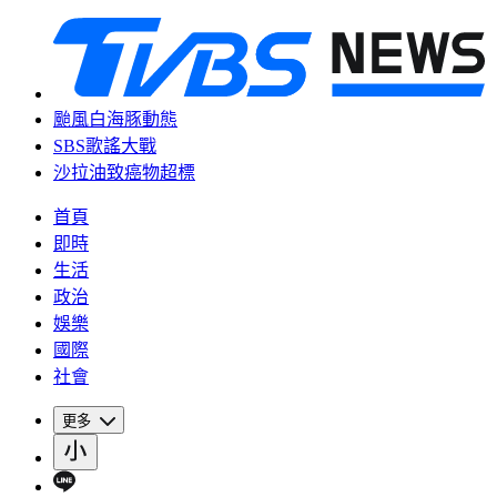
颱風白海豚動態
SBS歌謠大戰
沙拉油致癌物超標
首頁
即時
生活
政治
娛樂
國際
社會
更多