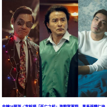
金鐘59預測／李銘順「死亡之組」激戰賀軍翔 黑馬張耀仁拚