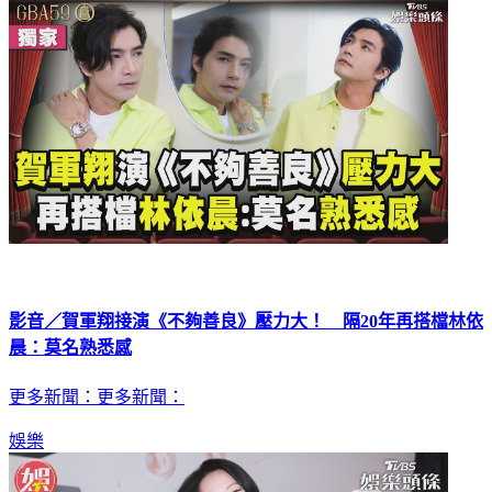
影音／賀軍翔接演《不夠善良》壓力大！ 隔20年再搭檔林依
晨：莫名熟悉感
更多新聞：更多新聞：
娛樂