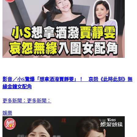
影音／小S驚爆「想拿酒潑賈靜雯」！ 哀怨《此時此刻》無
緣金鐘女配角
更多新聞：更多新聞：
娛樂