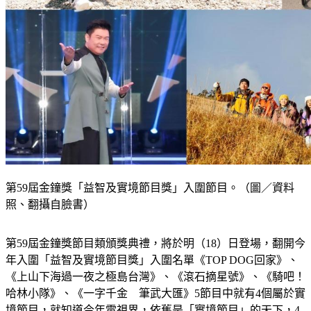
第59屆金鐘獎「益智及實境節目獎」入圍節目。（圖／資料
照、翻攝自臉書）
第59屆金鐘獎節目類頒獎典禮，將於明（18）日登場，翻開今
年入圍「益智及實境節目獎」入圍名單《TOP DOG回家》、
《上山下海過一夜之極島台灣》、《滾石摘星號》、《騎吧！
哈林小隊》、《一字千金　筆武大匯》5節目中就有4個屬於實
境節目，就知道今年電視界，依舊是「實境節目」的天下，4