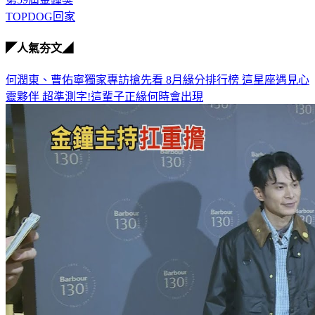
TOPDOG回家
◤人氣夯文◢
何潤東、曹佑寧獨家專訪搶先看
8月緣分排行榜 這星座遇見心
靈夥伴
超準測字!這輩子正緣何時會出現