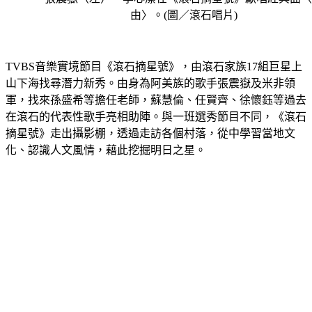
由〉。(圖／滾石唱片)
TVBS音樂實境節目《滾石摘星號》，由滾石家族17組巨星上
山下海找尋潛力新秀。由身為阿美族的歌手張震嶽及米非領
軍，找來孫盛希等擔任老師，蘇慧倫、任賢齊、徐懷鈺等過去
在滾石的代表性歌手亮相助陣。與一班選秀節目不同，《滾石
摘星號》走出攝影棚，透過走訪各個村落，從中學習當地文
化、認識人文風情，藉此挖掘明日之星。