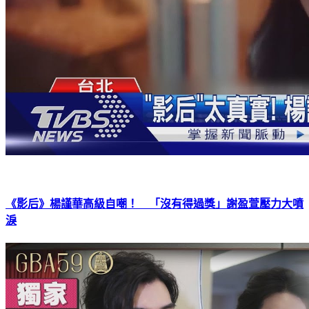
《影后》楊謹華高級自嘲！ 「沒有得過獎」謝盈萱壓力大噴
淚