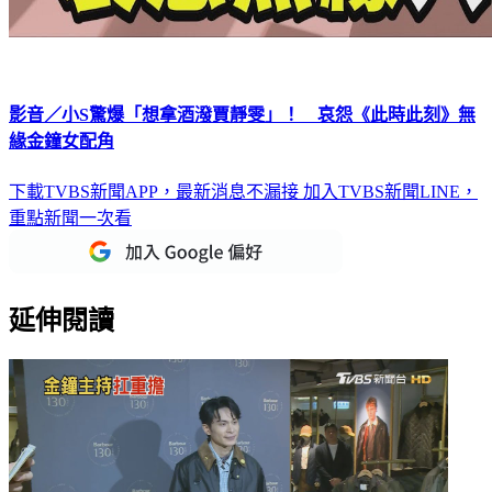
影音／小S驚爆「想拿酒潑賈靜雯」！ 哀怨《此時此刻》無
緣金鐘女配角
下載TVBS新聞APP，最新消息不漏接
加入TVBS新聞LINE，
重點新聞一次看
延伸閱讀