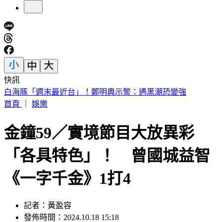
快訊
慈濟被詐10.6億！王必勝嘆「陳時中早示警」：這種都騙人的
首頁
｜
娛樂
金鐘59／實境節目大放異彩
「各具特色」！ 曾國城益智
《一字千金》1打4
記者：黃盈容
發佈時間：2024.10.18 15:18