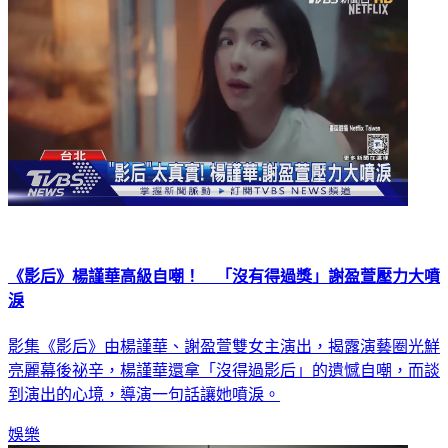
《影后》楊謹華高級自嘲！ 「沒有得過獎」謝盈萱壓力大噴
淚
影集《影后》由楊謹華、謝盈萱雙女主演出，揭露演藝圈光鮮
亮麗幕後祕辛，楊謹華還拿「沒得過影后」的遺憾自嘲，而談
到演出的心境，導演一句話讓她噴淚。
娛樂