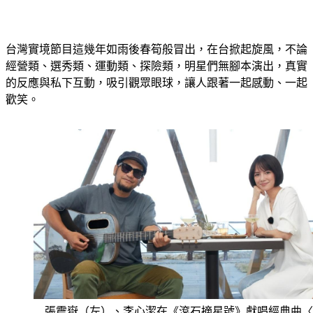
台灣實境節目這幾年如雨後春筍般冒出，在台掀起旋風，不論
經營類、選秀類、運動類、探險類，明星們無腳本演出，真實
的反應與私下互動，吸引觀眾眼球，讓人跟著一起感動、一起
歡笑。
張震嶽（左）、李心潔在《滾石摘星號》獻唱經典曲〈