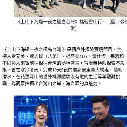
《上山下海過一夜之極島台灣》挑戰雪山行。（圖／公
供）
《上山下海過一夜之極島台灣 》是個戶外探險實境節目，主
持人雷艾美、蕭志瑋（八弟）、楊盛堯Max、黃仕傑，每週和
不同藝人來賓前往探往台灣的秘境盛景，冒險無極限探索不設
限，曾在寒冷冬天，完成10天9夜的能高安東軍大縱走、蘭嶼
潛水、在花蓮深山的世外桃源體驗沒有電的生活等等艱難挑
戰，為觀眾挖掘出台灣山之巔、海之涯的真魅力。