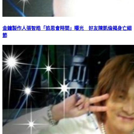
金鐘製作人張智皓「追思會時間」曝光 好友陳凱倫揭身亡細
節