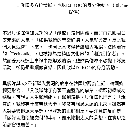
具俊曄多方位發展，也以DJ KOO的身分活動。（圖／new
提供）
不過具俊曄深知成功的是「酷龍」這個團體，而非自己跟團員
姜元來的人氣，「如果我們的音樂好聽，人氣就會高，反之我
們人氣就會掉下來。」也因此具俊曄持續加入舞蹈、法國流行
的「Tecktonik」，也被認為是韓國文化界的「潮流引領者」。
然而姜元來遇上車禍事故導致癱瘓，雖然具俊曄不想拋下隊友
活動，卻仍想繼續做音樂，因此改以DJ KOO的身分活動。
具俊曄與大S重新墜入愛河的故事在韓國也蔚為佳話，韓國媒
體更形容：「具俊曄除了有著華麗發光的事業，還跟初戀成功
結婚，可說是人生勝利組。」聊到這邊，具俊曄也坦言：「說
真的，我沒有什麼春秋大夢。我沒有想過太遠的未來。雖然有
人說要懷抱遠大夢想，但我想的正好相反。要注意的反而是
『做好現階段被交付的事』，如果懷抱太大的夢想，在實現之
前都會很痛苦。」