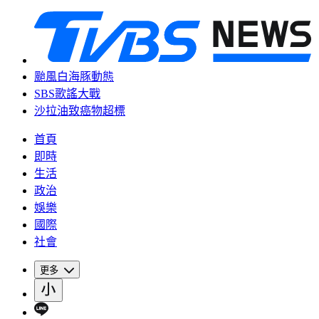
颱風白海豚動態
SBS歌謠大戰
沙拉油致癌物超標
首頁
即時
生活
政治
娛樂
國際
社會
更多