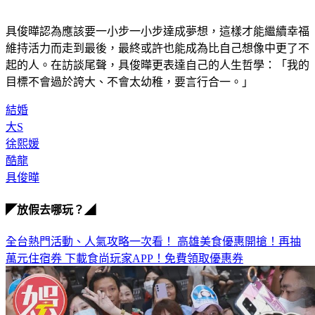
具俊曄認為應該要一小步一小步達成夢想，這樣才能繼續幸福
維持活力而走到最後，最終或許也能成為比自己想像中更了不
起的人。在訪談尾聲，具俊曄更表達自己的人生哲學：「我的
目標不會過於誇大、不會太幼稚，要言行合一。」
結婚
大S
徐熙媛
酷龍
具俊曄
◤放假去哪玩？◢
全台熱門活動、人氣攻略一次看！
高雄美食優惠開搶！再抽
萬元住宿券
下載食尚玩家APP！免費領取優惠券