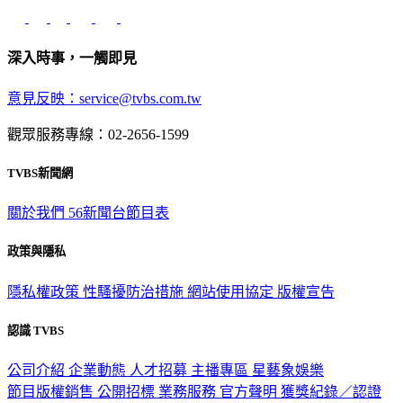
深入時事，一觸即見
意見反映：service@tvbs.com.tw
觀眾服務專線：02-2656-1599
TVBS新聞網
關於我們
56新聞台節目表
政策與隱私
隱私權政策
性騷擾防治措施
網站使用協定
版權宣告
認識 TVBS
公司介紹
企業動態
人才招募
主播專區
星藝象娛樂
節目版權銷售
公開招標
業務服務
官方聲明
獲獎紀錄／認證