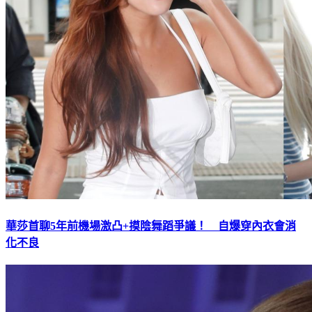
華莎首聊5年前機場激凸+摸陰舞蹈爭議！ 自爆穿內衣會消
化不良