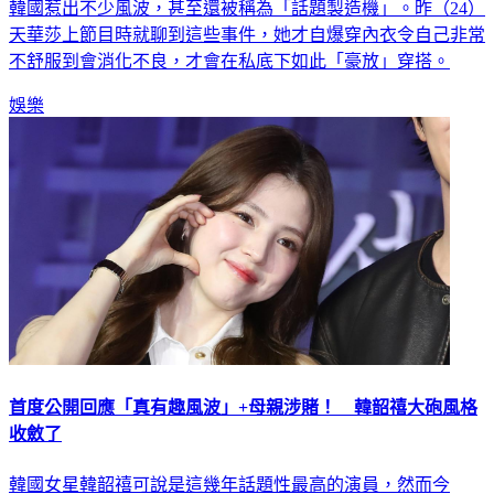
韓國惹出不少風波，甚至還被稱為「話題製造機」。昨（24）
天華莎上節目時就聊到這些事件，她才自爆穿內衣令自己非常
不舒服到會消化不良，才會在私底下如此「豪放」穿搭。
娛樂
首度公開回應「真有趣風波」+母親涉賭！ 韓韶禧大砲風格
收斂了
韓國女星韓韶禧可說是這幾年話題性最高的演員，然而今