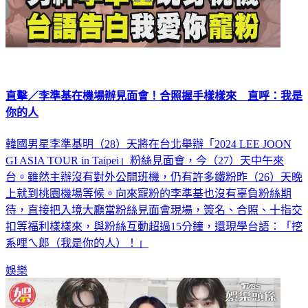
直擊／李準基在機場辦見面會！合照握手樣樣來 直呼：我是
你的人
韓國男星李準基明（28）天將在台北舉辦「2024 LEE JOON
GI ASIA TOUR in Taipei」粉絲見面會，今（27）天中午來
台。雖然主辦沒有對外公開班機，仍有許多鐵粉昨（26）天晚
上就到桃園機場等候。向來寵粉的李準基也沒有辜負粉絲期
待，直接把入境大廳當粉絲見面會現場，簽名、合照、十指交
扣等福利樣樣來，與粉絲互動超過15分鐘，還現學台語：「挖
系哩ㄟ郎（我是你的人）！」
娛樂