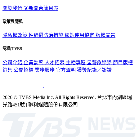
關於我們
56新聞台節目表
政策與隱私
隱私權政策
性騷擾防治措施
網站使用協定
版權宣告
認識 TVBS
公司介紹
企業動態
人才招募
主播專區
星藝象娛樂
節目版權
銷售
公開招標
業務服務
官方聲明
獲獎紀錄／認證
2026 © TVBS Media Inc. All Rights Reserved. 台北市內湖區瑞
光路451號 | 聯利媒體股份有限公司