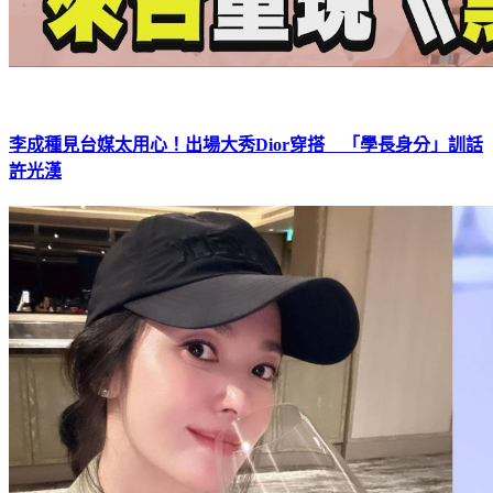
李成種見台媒太用心！出場大秀Dior穿搭 「學長身分」訓話
許光漢