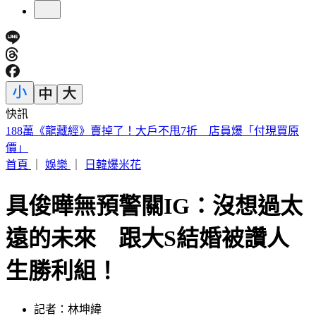
快訊
遠見天下創辦人高希均90歲辭世！「長壽5秘訣」曝 醫生也
認同
首頁
｜
娛樂
｜
日韓爆米花
具俊曄無預警關IG：沒想過太
遠的未來 跟大S結婚被讚人
生勝利組！
記者：林坤緯