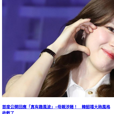
首度公開回應「真有趣風波」+母親涉賭！ 韓韶禧大砲風格
收斂了