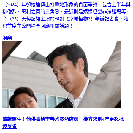
（2024）年卻接連傳出打擊她形象的負面爭議，包含上半年與
柳俊烈、惠利之間的三角戀，最近則是媽媽經營非法賭場等。
今（25）天韓韶禧主演的韓劇《京城怪物2》舉辦記者會，她
也首度在公開場合回應相關話題！
娛樂
這款醫生！他供毒給李善均案酒店妹 檢方求刑4年更怒批：
沒反省