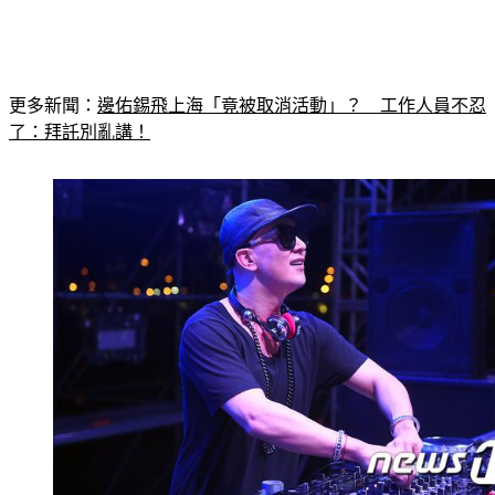
更多新聞：
邊佑錫飛上海「竟被取消活動」？　工作人員不忍
了：拜託別亂講！