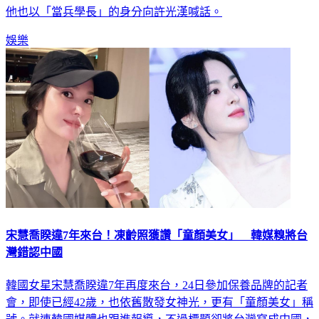
他也以「當兵學長」的身分向許光漢喊話。
娛樂
宋慧喬睽違7年來台！凍齡照獲讚「童顏美女」 韓媒糗將台
灣錯認中國
韓國女星宋慧喬睽違7年再度來台，24日參加保養品牌的記者
會，即使已經42歲，也依舊散發女神光，更有「童顏美女」稱