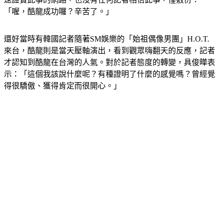
「喔，酷龍成功囉？辛苦了。」
還好當時有韓國記者隨著SM娛樂的「始祖偶像男團」H.O.T.
來台，酷龍則是當天壓軸演出，看到觀眾嗨翻天的反應，記者
才認知到酷龍在台灣的人氣。對於記者態度的轉變，具俊曄表
示：「這個我該說什麼呢？有種證明了什麼的感覺嗎？曾經覺
得很驕傲、獲得肯定而很開心。」