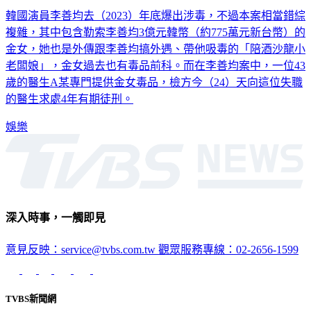
韓國演員李善均去（2023）年底爆出涉毒，不過本案相當錯綜
複雜，其中包含勒索李善均3億元韓幣（約775萬元新台幣）的
金女，她也是外傳跟李善均搞外遇、帶他吸毒的「陪酒沙龍小
老闆娘」，金女過去也有毒品前科。而在李善均案中，一位43
歲的醫生A某專門提供金女毒品，檢方今（24）天向這位失職
的醫生求處4年有期徒刑。
娛樂
深入時事，一觸即見
意見反映：service@tvbs.com.tw
觀眾服務專線：02-2656-1599
TVBS新聞網