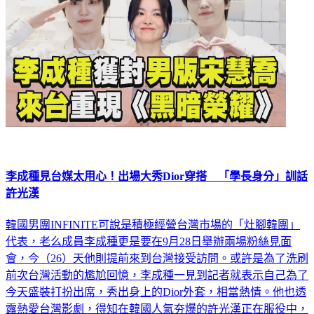
李成種見台媒太用心！出場大秀Dior穿搭 「學長身分」訓話
許光漢
韓國男團INFINITE可說是積極經營台灣市場的「灶腳韓團」
代表，老么成員李成種更是要在9月28日舉辦兩場粉絲見面
會，今（26）天他則提前來到台灣接受訪問。或許是為了洗刷
前次台灣活動的尷尬回憶，李成種一見到記者就表示自己為了
今天盛裝打扮出席，秀出身上的Dior外套，相當熱情。他也透
露熱愛台灣影劇，得知在韓國人氣夯爆的許光漢正在服役中，