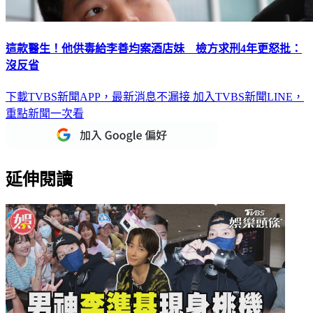
這款醫生！他供毒給李善均案酒店妹 檢方求刑4年更怒批：
沒反省
下載TVBS新聞APP，最新消息不漏接
加入TVBS新聞LINE，
重點新聞一次看
延伸閱讀