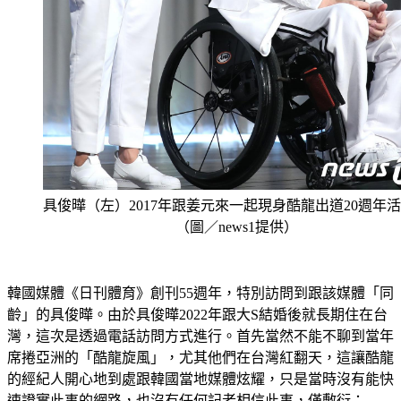
具俊曄（左）2017年跟姜元來一起現身酷龍出道20週年
（圖／news1提供）
韓國媒體《日刊體育》創刊55週年，特別訪問到跟該媒體「同
齡」的具俊曄。由於具俊曄2022年跟大S結婚後就長期住在台
灣，這次是透過電話訪問方式進行。首先當然不能不聊到當年
席捲亞洲的「酷龍旋風」，尤其他們在台灣紅翻天，這讓酷龍
的經紀人開心地到處跟韓國當地媒體炫耀，只是當時沒有能快
速證實此事的網路，也沒有任何記者相信此事，僅敷衍：