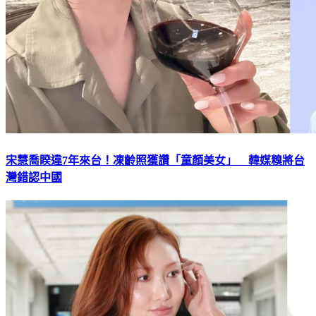
宋慧喬睽違7年來台！凍齡照獲讚「童顏美女」 韓媒糗將台
灣錯認中國