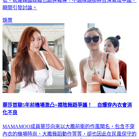
號。就連韓國媒體也跟進報導，不過標題卻將台灣寫成中國，
瞬間引發討論。
娛樂
華莎首聊5年前機場激凸+摸陰舞蹈爭議！ 自爆穿內衣會消
化不良
MAMAMOO成員華莎向來以大膽前衛的作風聞名，包含不穿
內衣的機場時尚、大膽舞蹈動作等等，卻也因此在民風保守的