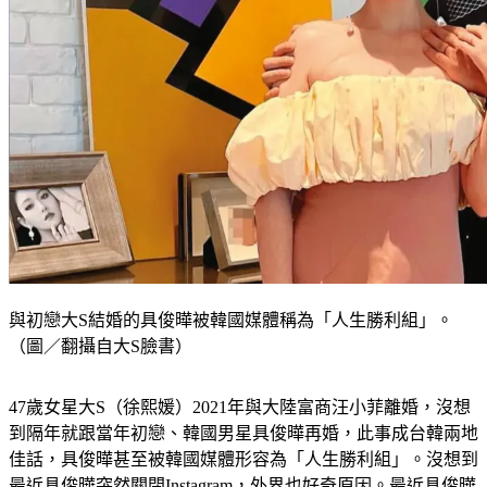
與初戀大S結婚的具俊曄被韓國媒體稱為「人生勝利組」。
（圖／翻攝自大S臉書）
47歲女星大S（徐熙媛）2021年與大陸富商汪小菲離婚，沒想
到隔年就跟當年初戀、韓國男星具俊曄再婚，此事成台韓兩地
佳話，具俊曄甚至被韓國媒體形容為「人生勝利組」。沒想到
最近具俊曄突然關閉Instagram，外界也好奇原因。最近具俊曄