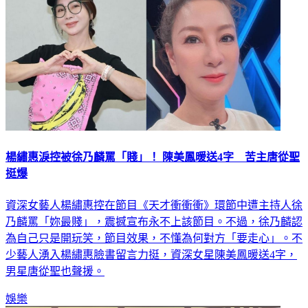
楊繡惠淚控被徐乃麟罵「賤」！ 陳美鳳暖送4字 苦主唐從聖
挺爆
資深女藝人楊繡惠控在節目《天才衝衝衝》環節中遭主持人徐
乃麟罵「妳最賤」，震撼宣布永不上該節目。不過，徐乃麟認
為自己只是開玩笑，節目效果，不懂為何對方「要走心」。不
少藝人湧入楊繡惠臉書留言力挺，資深女星陳美鳳暖送4字，
男星唐從聖也聲援。