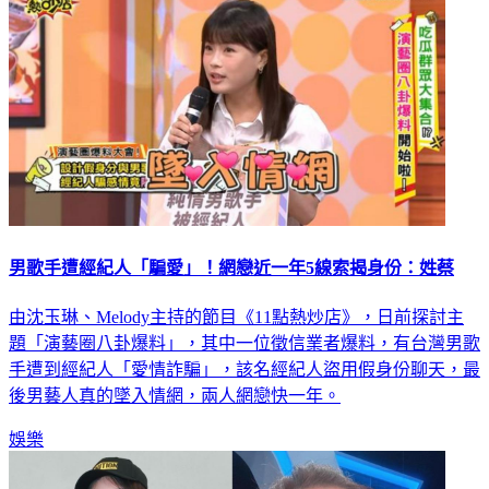
男歌手遭經紀人「騙愛」！網戀近一年5線索揭身份：姓蔡
由沈玉琳、Melody主持的節目《11點熱炒店》，日前探討主
題「演藝圈八卦爆料」，其中一位徵信業者爆料，有台灣男歌
手遭到經紀人「愛情詐騙」，該名經紀人盜用假身份聊天，最
後男藝人真的墜入情網，兩人網戀快一年。
娛樂