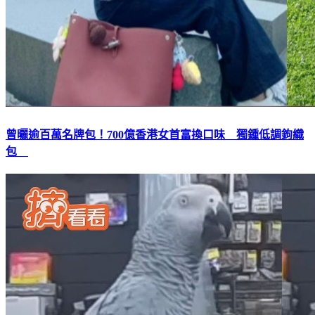
曾曬逾百萬名牌包！700億香港女首富換口味 獨鍾低調鉤織
包