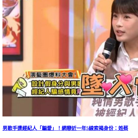
男歌手遭經紀人「騙愛」！網戀近一年5線索揭身份：姓蔡