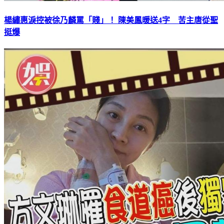
楊繡惠淚控被徐乃麟罵「賤」！ 陳美鳳暖送4字 苦主唐從聖
挺爆