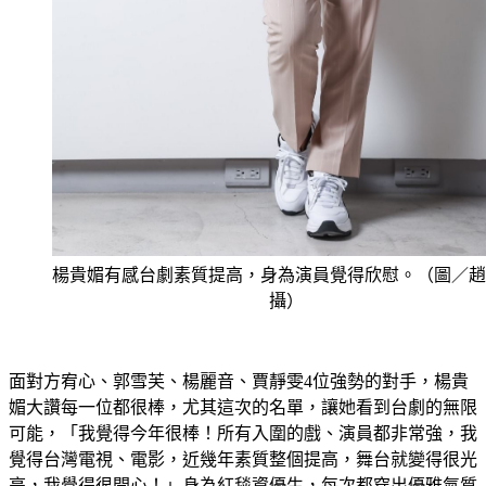
楊貴媚有感台劇素質提高，身為演員覺得欣慰。（圖／趙
攝）
面對方宥心、郭雪芙、楊麗音、賈靜雯4位強勢的對手，楊貴
媚大讚每一位都很棒，尤其這次的名單，讓她看到台劇的無限
可能，「我覺得今年很棒！所有入圍的戲、演員都非常強，我
覺得台灣電視、電影，近幾年素質整個提高，舞台就變得很光