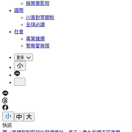
娛樂電影院
國際
川普對等關稅
全球必讀
社會
毒駕連爆
警察愛無限
更多
快訊