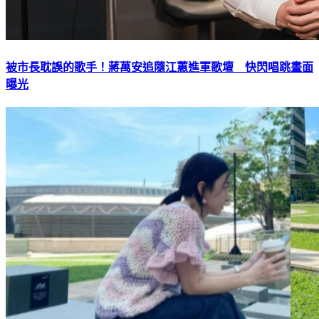
被市長耽誤的歌手！蔣萬安追隨江蕙進軍歌壇 快閃唱跳畫面
曝光