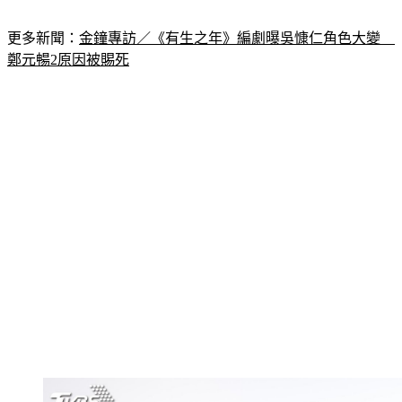
待全家齊聚。
更多新聞：
金鐘專訪／《有生之年》編劇曝吳慷仁角色大變　
鄭元暢2原因被賜死