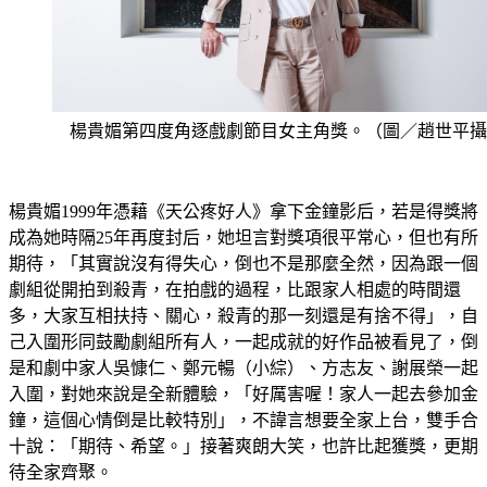
楊貴媚第四度角逐戲劇節目女主角獎。（圖／趙世平攝
楊貴媚1999年憑藉《天公疼好人》拿下金鐘影后，若是得獎將
成為她時隔25年再度封后，她坦言對獎項很平常心，但也有所
期待，「其實說沒有得失心，倒也不是那麼全然，因為跟一個
劇組從開拍到殺青，在拍戲的過程，比跟家人相處的時間還
多，大家互相扶持、關心，殺青的那一刻還是有捨不得」，自
己入圍形同鼓勵劇組所有人，一起成就的好作品被看見了，倒
是和劇中家人吳慷仁、鄭元暢（小綜）、方志友、謝展榮一起
入圍，對她來說是全新體驗，「好厲害喔！家人一起去參加金
鐘，這個心情倒是比較特別」，不諱言想要全家上台，雙手合
十說：「期待、希望。」接著爽朗大笑，也許比起獲獎，更期