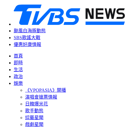
颱風白海豚動態
SBS歌謠大戰
優惠好康情報
首頁
即時
生活
政治
娛樂
《VPOPASIA》開播
演唱會搶票情報
日韓爆米花
歌手動態
綜藝星聞
戲劇星聞