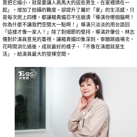
是「濕身」演出，「本來那個房子是很大的，許肇任導演就刻
意把它縮小，就是要讓人高馬大的這些男生，在家裡擠在一
起」，增加了拍攝的難度，卻提升了屬於「家」的生活感，只
是每次爬上四樓，都讓楊貴媚忍不住崩潰「導演你哪個腦啊！
你為什麼不讓我們空間大一點啊！」導演只淡淡的用台語回
「這樣才像一家人！」除了對細節的堅持，導演許肇任、林志
儒對於演員意見的重視，讓楊貴媚印象深刻，寧願跳過場次，
花時間消化過後，成就最好的樣子，「不像在演戲就是生
活」，給演員最大的發揮空間。