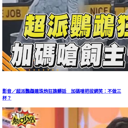
影音／超派鸚鵡連珠炮狂譙髒話 加碼嗆把拔網笑：不做三
杯？