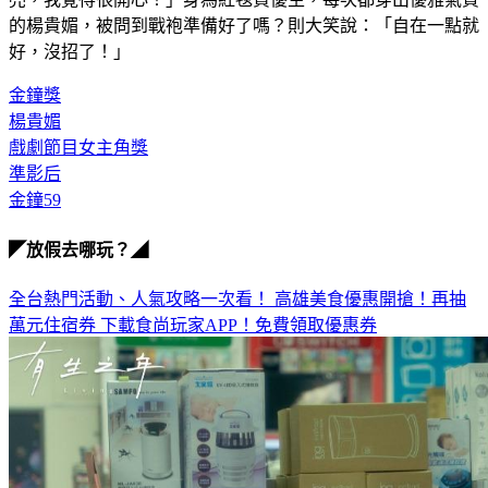
亮，我覺得很開心！」身為紅毯資優生，每次都穿出優雅氣質
的楊貴媚，被問到戰袍準備好了嗎？則大笑說：「自在一點就
好，沒招了！」
金鐘獎
楊貴媚
戲劇節目女主角獎
準影后
金鐘59
◤放假去哪玩？◢
全台熱門活動、人氣攻略一次看！
高雄美食優惠開搶！再抽
萬元住宿券
下載食尚玩家APP！免費領取優惠券