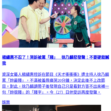
楊繡惠不忍了！哭訴被罵「賤」 徐乃麟怒發聲：不要硬栽贓
我
資深女藝人楊繡惠控訴在節目《天才衝衝衝》遭主持人徐乃麟
罵「妳最賤」，不滿被羞辱痛哭20分鐘，決定此後不上改節
目。對此，徐乃麟調帶子後發現自己只是看對方答不出來補一
句「妳很賤」的「賤字」。今（27）日他受訪再度發聲。
娛樂