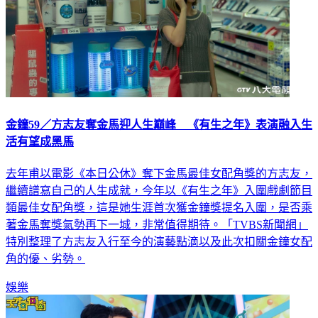
金鐘59／方志友奪金馬迎人生巔峰 《有生之年》表演融入生
活有望成黑馬
去年甫以電影《本日公休》奪下金馬最佳女配角獎的方志友，
繼續譜寫自己的人生成就，今年以《有生之年》入圍戲劇節目
類最佳女配角獎，這是她生涯首次獲金鐘獎提名入圍，是否乘
著金馬奪獎氣勢再下一城，非常值得期待。「TVBS新聞網」
特別整理了方志友入行至今的演藝點滴以及此次扣關金鐘女配
角的優、劣勢。
娛樂