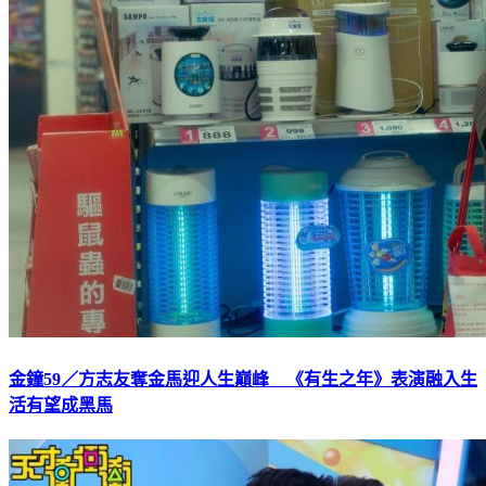
金鐘59／方志友奪金馬迎人生巔峰 《有生之年》表演融入生
活有望成黑馬