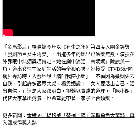
「金馬影后」楊貴媚今年以《有生之年》第四度入圍金鐘獎
「戲劇節目女主角獎」，出道多年的她早已獲獎無數，演技在
外界眼中無須獎項肯定。她在劇中演活「高媽媽」陳麗英一
角，道出女性在家庭生活的無奈和心酸，她接受《TVBS新聞
網》專訪時，入戲地說「請叫我陳小姐」，不願因為婚姻失去
自我，引起許多觀眾共感，楊貴媚說：「女人要活出自己，活
出自信。」這是大家都明白，卻難以實踐的道理，「陳小姐」
代替大家拿出勇氣，也希望能帶著一家子上台領獎。
更多新聞：
金鐘59／楊銘威「替補上陣」深櫃角色太驚豔　再
入圍成得獎大熱　