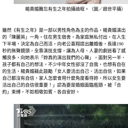
楊貴媚難忘有生之年拍攝過程。（圖／趙世平攝）
雖然《有生之年》是一部以男性角色為主的作品，楊貴媚演出
的「陳麗英」一角，住在男生宿舍，為家庭無私付出，在人生
下半場，決定為自己而活，向老公喜翔提出離婚後，長達190
秒的無聲鏡頭，全靠演技支撐，讓為人母、人妻的劇迷看了感
觸良多，向她表示「妳真的演出我們的心聲」，面對另一半、
孩子都有自己的想法，不少中年女性卻沒了自我，也想有自在
的生活，楊貴媚藉此鼓勵「女人要活出自己、活出自信，如果
自己都沒有自信，家人怎麼會用什麼角度看待妳，所以女生要
活出自己的自信很重要！」認為要是婚姻面臨瓶頸，被「合
約」束縛，不如相敬如賓、各自安好。