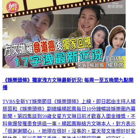
娛樂
《娛樂頭條》獨家洩方文琳最新近況! 每周一至五晚間九點開
播
TVBS全新YT娛樂節目《娛樂頭條》上線，即日起由主持人楊
慈茵和《娛樂頭條》副總編楊起鳳每日10分鐘暢談娛樂圈內幕
新聞。第四集談到59歲女星方文琳日前才歡喜入圍金鐘獎，不
料竟爆發罹患食道癌一事。楊起鳳聯絡方文琳本人，對方表示