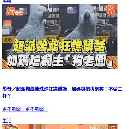
娛樂
影音／超派鸚鵡連珠炮狂譙髒話 加碼嗆把拔網笑：不做三
杯？
更多新聞：更多新聞：
生活