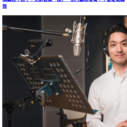
楊繡惠不忍了！哭訴被罵「賤」 徐乃麟怒發聲：不要硬栽贓
我