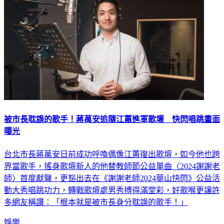
被市長耽誤的歌手！蔣萬安追隨江蕙進軍歌壇 快閃唱跳畫面
曝光
台北市長蔣萬安日前成功呼喚偶像江蕙復出歌壇，如今他也跨
界當歌手，搖身歌壇新人的他替教師節公益單曲〈2024謝謝老
師〉首度獻聲，更豁出去在《謝謝老師2024華山快閃》公益活
動大秀唱跳功力，轉戰歌壇處男秀搏得滿堂彩，好歌喉更讓許
多網友稱讚：「根本就是被市長身分耽誤的歌手！」