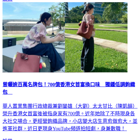
娛樂
曾曬逾百萬名牌包！700億香港女首富換口味 獨鍾低調鉤織
包
華人置業集團行政總裁兼劉鑾雄（大劉）太太甘比（陳凱韻）
榮升香港女首富後被指身家有700億。近年她除了不時現身各
大社交場合，更經營鉤織品牌，小店變大店生意愈做愈大，並
進軍社群，近日更現身YouTube頻道拍短劇，身兼數職！