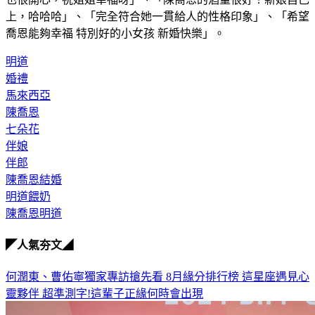
上，哈哈哈」、「完全符合她一貫給人的性格印象」、「希望
喬恩能夠幸福 特別好的小女孩 新婚快樂」。
明道
婚禮
馬來西亞
陳喬恩
七朵花
伴娘
伴郎
陳喬恩結婚
明道餵奶
陳喬恩明道
◤人氣夯文◢
何潤東、曹佑寧獨家專訪搶先看
8月緣分排行榜 這星座遇見心
靈夥伴
超準測字!這輩子正緣何時會出現