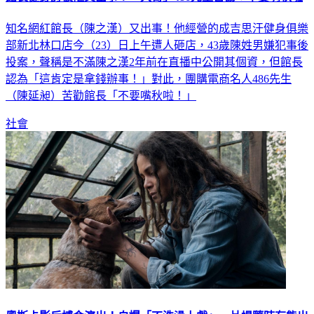
知名網紅館長（陳之漢）又出事！他經營的成吉思汗健身俱樂
部新北林口店今（23）日上午遭人砸店，43歲陳姓男嫌犯事後
投案，聲稱是不滿陳之漢2年前在直播中公開其個資，但館長
認為「這肯定是拿錢辦事！」對此，團購電商名人486先生
（陳延昶）苦勸館長「不要嘴秋啦！」
社會