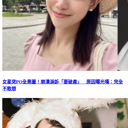
女星突PO全黑圖！崩潰淚訴「要破產」 原因曝光嘆：完全
不敢想