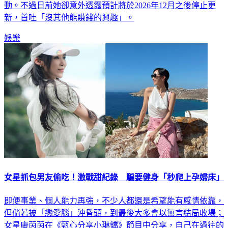
動。不過日前她卻意外透露預計將於2026年12月之後停止更
新，首吐「沒其他能賺錢的興趣」。
娛樂
女星抓包男友偷吃！激戰甜紀錄 騙要健身「秒爬上孕婦床」
即便事業、個人能力再強，不少人都還是希望能有感情依靠，
但倘若被「戀愛腦」沖昏頭，到最後大多會以無言結局收場；
女星康茵茵在《甄心分享小琳鐺》節目中分享，自己在過往的