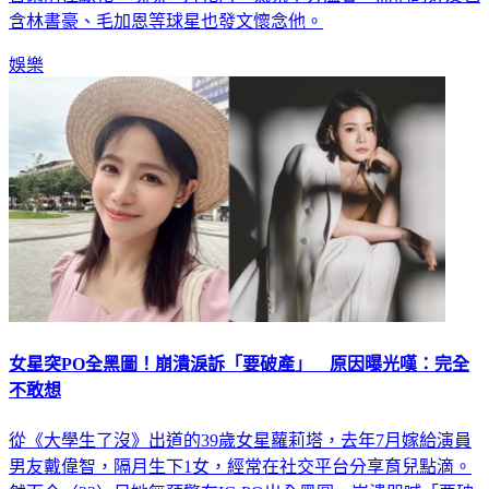
含林書豪、毛加恩等球星也發文懷念他。
娛樂
女星突PO全黑圖！崩潰淚訴「要破產」 原因曝光嘆：完全
不敢想
從《大學生了沒》出道的39歲女星蘿莉塔，去年7月嫁給演員
男友戴偉智，隔月生下1女，經常在社交平台分享育兒點滴。