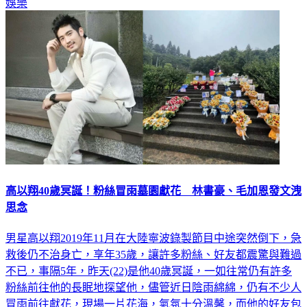
娛樂
高以翔40歲冥誕！粉絲冒雨墓園獻花 林書豪、毛加恩發文洩
思念
男星高以翔2019年11月在大陸寧波錄製節目中途突然倒下，急
救後仍不治身亡，享年35歲，讓許多粉絲、好友都震驚與難過
不已，事隔5年，昨天(22)是他40歲冥誕，一如往常仍有許多
粉絲前往他的長眠地探望他，儘管近日陰雨綿綿，仍有不少人
冒雨前往獻花，現場一片花海，氣氛十分溫馨，而他的好友包