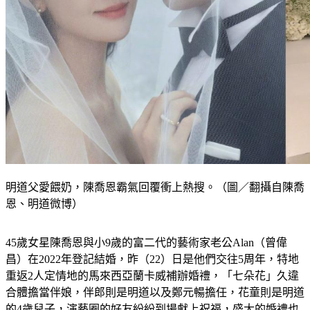
明道父愛餵奶，陳喬恩霸氣回覆衝上熱搜。（圖／翻攝自陳喬
恩、明道微博）
45歲女星陳喬恩與小9歲的富二代的藝術家老公Alan（曾偉
昌）在2022年登記結婚，昨（22）日是他們交往5周年，特地
重返2人定情地的馬來西亞蘭卡威補辦婚禮，「七朵花」久違
合體擔當伴娘，伴郎則是明道以及鄭元暢擔任，花童則是明道
的4歲兒子，演藝圈的好友紛紛到場獻上祝福，盛大的婚禮也