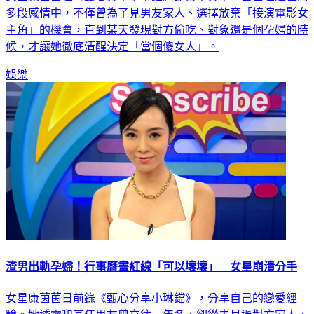
多段感情中，不僅曾為了見男友家人、選擇放棄「接演電影女
主角」的機會，直到某天發現對方偷吃、對象還是個孕婦的時
候，才讓她徹底清醒決定「當個傻女人」。
娛樂
渣男出軌孕婦！行事曆畫紅線「可以壞壞」 女星崩潰分手
女星康茵茵日前錄《甄心分享小琳鐺》，分享自己的戀愛經