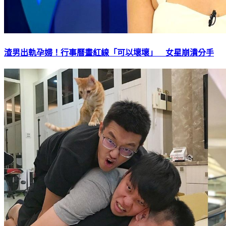
渣男出軌孕婦！行事曆畫紅線「可以壞壞」 女星崩潰分手