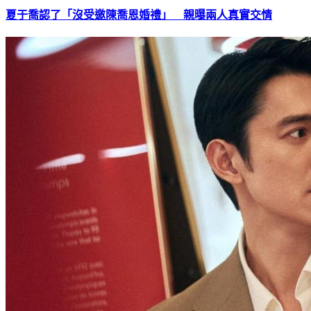
夏于喬認了「沒受邀陳喬恩婚禮」 親曝兩人真實交情