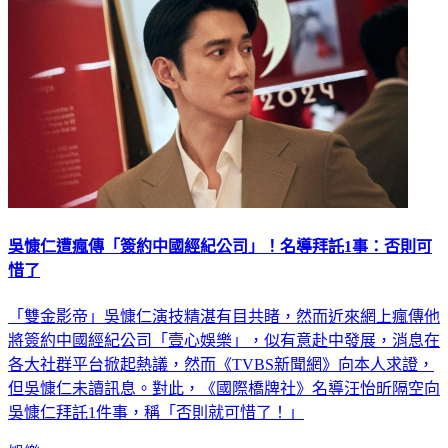
吳慷仁遭瘋傳「簽約中國經紀公司」！名導拜託1事：否則可
惜了
「雙金影帝」吳慷仁演技精湛有目共睹，然而近來網上瘋傳他
將簽約中國經紀公司「壹心娛樂」，似有意赴中發展，消息在
各大社群平台掀起熱議，然而《TVBS新聞網》向本人求證，
但吳慷仁未讀訊息。對此，《國際橋牌社》名導汪怡昕隔空向
吳慷仁拜託1件事，稱「否則就可惜了！」