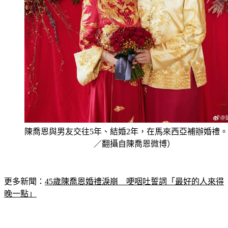
陳喬恩與男友交往5年、結婚2年，在馬來西亞補辦婚禮
／翻攝自陳喬恩微博）
更多新聞：
45歲陳喬恩婚禮淚崩　哽咽吐誓詞「最好的人來得
晚一點」