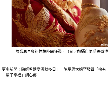
陳喬恩直爽的性格陸網狂讚。（圖／翻攝自陳喬恩微博
更多新聞：
陳妍希婚變沉默多日！　陳喬恩大婚罕發聲「擁有
一輩子幸福」網心疼