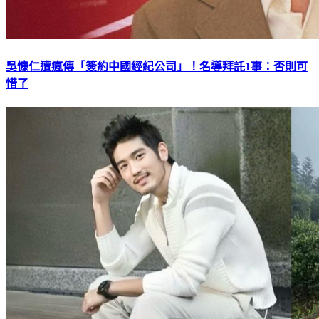
吳慷仁遭瘋傳「簽約中國經紀公司」！名導拜託1事：否則可
惜了