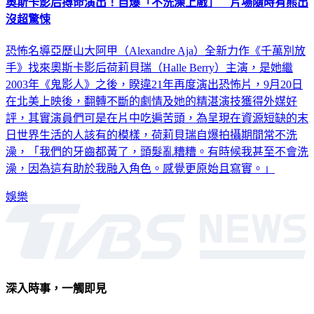
奧斯卡影后搏命演出！自爆「不洗澡上戲」 片場隨時有熊出
沒超驚悚
恐怖名導亞歷山大阿甲（Alexandre Aja）全新力作《千萬別放
手》找來奧斯卡影后荷莉貝瑞（Halle Berry）主演，是她繼
2003年《鬼影人》之後，睽違21年再度演出恐怖片，9月20日
在北美上映後，翻轉不斷的劇情及她的精湛演技獲得外媒好
評，其實演員們可是在片中吃遍苦頭，為呈現在資源短缺的末
日世界生活的人該有的模樣，荷莉貝瑞自爆拍攝期間常不洗
澡，「我們的牙齒都黃了，頭髮亂糟糟。有時候我甚至不會洗
澡，因為這有助於我融入角色。感覺更原始且寫實。」
娛樂
深入時事，一觸即見