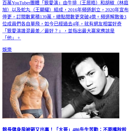
百萬YouTuber團體「狠愛演」由牛排（王居皓）和胡椒（林庭
旭）以及蛇丸（王顯耀）組成，2016年頻道創立，2020年宣布
停更，訂閱數累積139萬，總點閱數更突破4億。頻道解散後3
位成員們各自單飛，如今已經過去4年，就有網友相當好奇
「狠愛演誰混最差／最好？」，並指出最大贏家應該是
「他」。
娛樂
館長健身房被砸又出事！「大哥」486先生苦勸：不要嘴秋啦