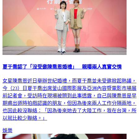
夏于喬認了「沒受邀陳喬恩婚禮」 親曝兩人真實交情
女星陳喬恩近日舉辦世紀婚禮，而夏于喬並未受邀掀起熱議，
今（23）日夏于喬出席釜山國際影展及亞洲內容暨電影市場展
前記者會，受訪時在現場被問到此事透露，自己與陳喬恩是早
期甫出道時拍戲認識的朋友，但因為後來兩人工作分隔兩地，
也因此較沒聯絡：「因為後來她去了大陸工作，我在台灣，所
以就比較少聯絡。」
娛樂