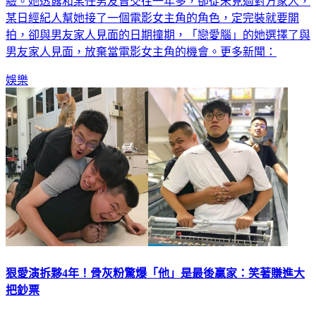
驗。她透露和某任男友曾交往一年多，卻從未見過對方家人，
某日經紀人幫她接了一個電影女主角的角色，定完裝就要開
拍，卻與男友家人見面的日期撞期，「戀愛腦」的她選擇了與
男友家人見面，放棄當電影女主角的機會。更多新聞：
娛樂
狠愛演拆夥4年！骨灰粉驚爆「他」是最後贏家：笑著賺進大
把鈔票