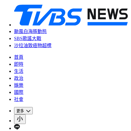
颱風白海豚動態
SBS歌謠大戰
沙拉油致癌物超標
首頁
即時
生活
政治
娛樂
國際
社會
更多