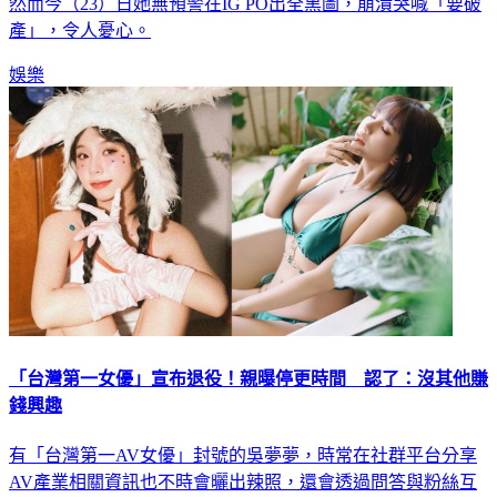
然而今（23）日她無預警在IG PO出全黑圖，崩潰哭喊「要破
產」，令人憂心。
娛樂
「台灣第一女優」宣布退役！親曝停更時間 認了：沒其他賺
錢興趣
有「台灣第一AV女優」封號的吳夢夢，時常在社群平台分享
AV產業相關資訊也不時會曬出辣照，還會透過問答與粉絲互