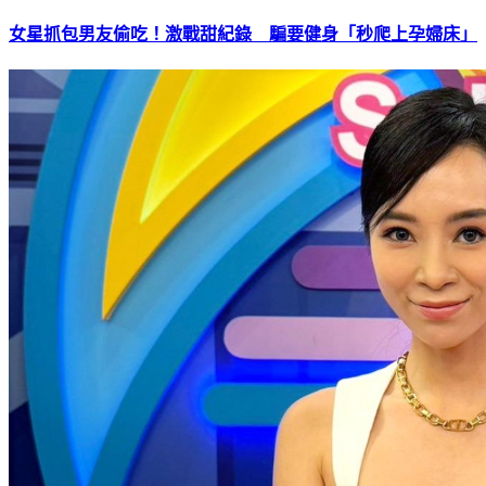
女星抓包男友偷吃！激戰甜紀錄 騙要健身「秒爬上孕婦床」