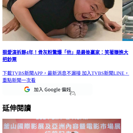
狠愛演拆夥4年！骨灰粉驚爆「他」是最後贏家：笑著賺進大
把鈔票
下載TVBS新聞APP，最新消息不漏接
加入TVBS新聞LINE，
重點新聞一次看
延伸閱讀