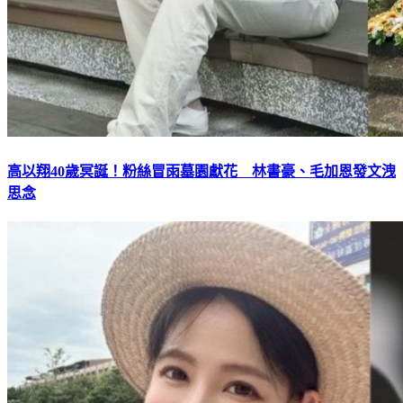
高以翔40歲冥誕！粉絲冒雨墓園獻花 林書豪、毛加恩發文洩
思念