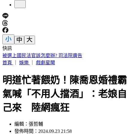
快訊
快訊／財神爺不在家 威力彩頭獎、二獎雙槓龜
首頁
｜
娛樂
｜
戲劇星聞
明道忙著餵奶！陳喬恩婚禮霸
氣喊「不用人擋酒」：老娘自
己來 陸網瘋狂
編輯：張哲輔
發佈時間：2024.09.23 21:58