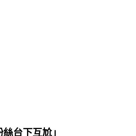
「粉絲台下互尬」