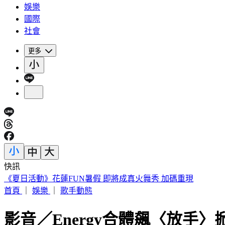
娛樂
國際
社會
更多
快訊
《夏日活動》花蓮FUN暑假 即將成真火舞秀 加碼重現
首頁
｜
娛樂
｜
歌手動態
影音／Energy合體飆〈放手