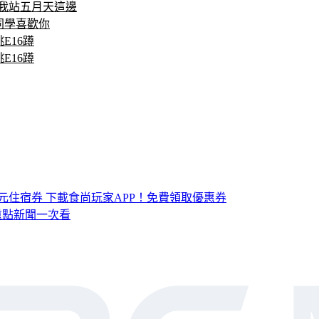
槍：我站五月天這邊
同學喜歡你
E16蹲
E16蹲
元住宿券
下載食尚玩家APP！免費領取優惠券
，重點新聞一次看