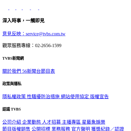
深入時事，一觸即見
意見反映：service@tvbs.com.tw
觀眾服務專線：02-2656-1599
TVBS新聞網
關於我們
56新聞台節目表
政策與隱私
隱私權政策
性騷擾防治措施
網站使用協定
版權宣告
認識 TVBS
公司介紹
企業動態
人才招募
主播專區
星藝象娛樂
節目版權銷售
公開招標
業務服務
官方聲明
獲獎紀錄／認證