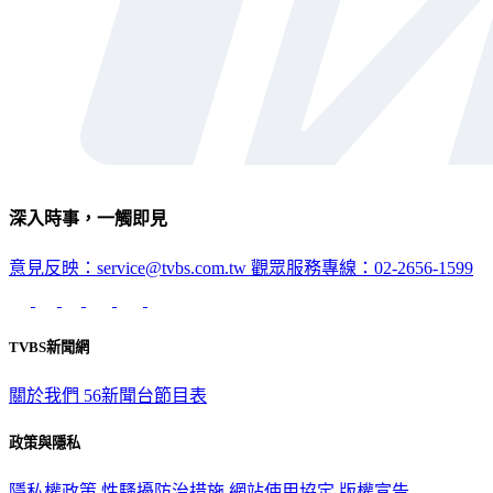
深入時事，一觸即見
意見反映：service@tvbs.com.tw
觀眾服務專線：02-2656-1599
TVBS新聞網
關於我們
56新聞台節目表
政策與隱私
隱私權政策
性騷擾防治措施
網站使用協定
版權宣告