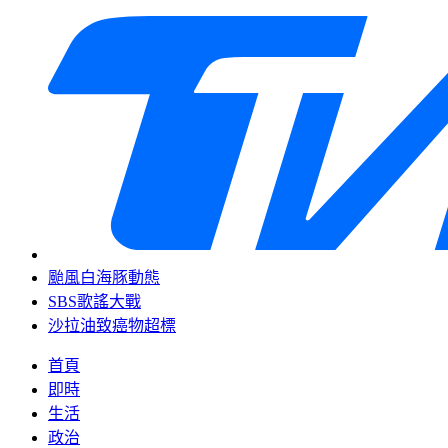
颱風白海豚動態
SBS歌謠大戰
沙拉油致癌物超標
首頁
即時
生活
政治