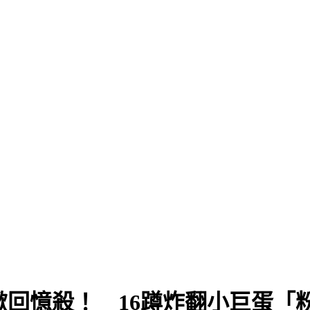
〉掀回憶殺！ 16蹲炸翻小巨蛋