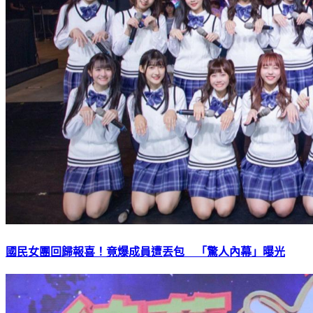
國民女團回歸報喜！竟爆成員遭丟包 「驚人內幕」曝光