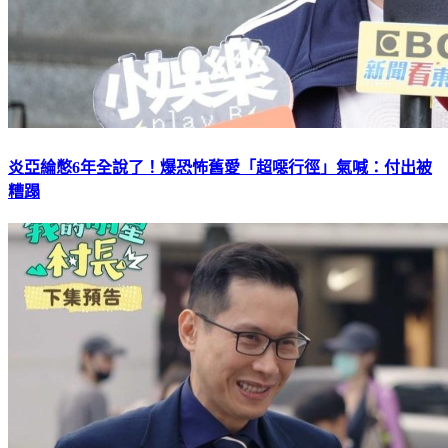
炎亞綸憋6年全說了！爆恐怖舊愛「超噁行徑」氣喊：付出被
糟蹋