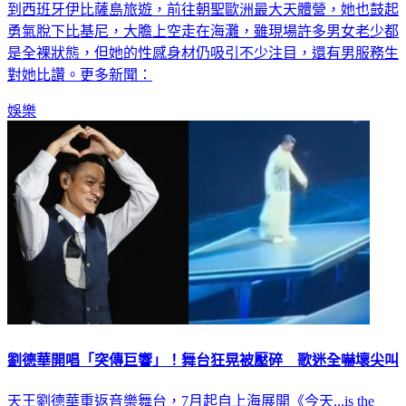
勇氣脫下比基尼，大膽上空走在海灘，雖現場許多男女老少都
是全裸狀態，但她的性感身材仍吸引不少注目，還有男服務生
對她比讚。更多新聞：
娛樂
劉德華開唱「突傳巨響」！舞台狂晃被壓碎 歌迷全嚇壞尖叫
天王劉德華重返音樂舞台，7月起自上海展開《今天...is the
Day》巡迴演唱會，10月底將唱進台北小巨蛋，這也是他睽違