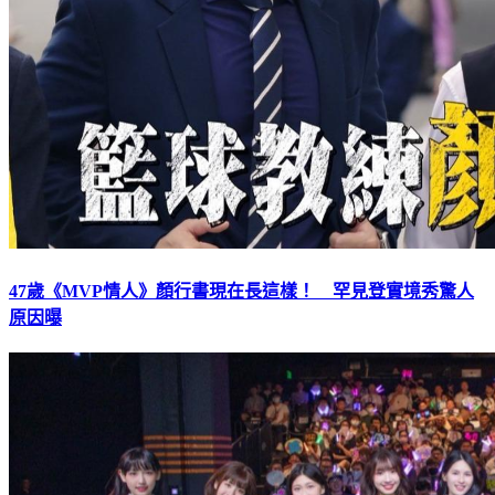
47歲《MVP情人》顏行書現在長這樣！ 罕見登實境秀驚人
原因曝