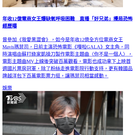
年收12億電商女王爆缺氧呼吸困難 直播「好兄弟」攪局恐怖
經歷曝
曾參加《我愛黑澀會》，如今是年收12億全方位電商女王
Mavis瑪菲司，日前主演恐怖電影《嘎啦GALA》女主角，同
時演唱由蘇打綠家凱操刀製作電影主題曲〈你不是一個人〉，
電影主題曲MV上線後突破百萬觀看，電影也成功拿下上映首
週國片票房冠軍，除了粉絲走進電影院行動支持，更有韓國品
牌越洋包下百萬電影票力挺，讓瑪菲司相當感動。
娛樂