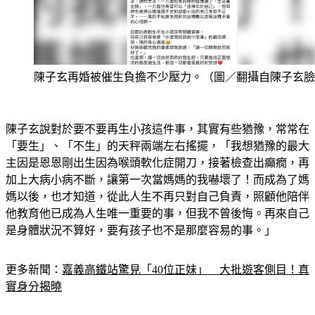
陳子玄再婚被催生負擔不少壓力。（圖／翻攝自陳子玄臉
陳子玄說對於要不要再生小孩這件事，其實有些猶豫，常常在
「要生」、「不生」的天秤兩端左右搖擺，「我想猶豫的最大
主因是恩恩剛出生因為喉頭軟化症開刀，接著檢查出癲癇，再
加上大病小病不斷，讓第一次當媽媽的我嚇壞了！而成為了媽
媽以後，也才知道，從此人生不再只對自己負責，照顧他陪伴
他教育他已成為人生唯一重要的事，但我不曾後悔。再來自己
是身體狀況不算好，要有孩子也不是那麼容易的事。」
更多新聞：
嘉義高鐵站驚見「40位正妹」　大批遊客側目！真
實身分揭曉