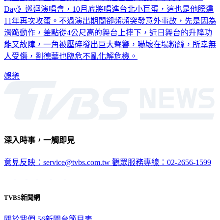
11年再次攻蛋。不過演出期間卻頻頻突發意外事故，先是因為
滑跪動作，差點從4公尺高的舞台上摔下，近日舞台的升降功
能又故障，一角被壓碎發出巨大聲響，嚇壞在場粉絲，所幸無
人受傷，劉德華也臨危不亂化解危機。
娛樂
深入時事，一觸即見
意見反映：service@tvbs.com.tw
觀眾服務專線：02-2656-1599
TVBS新聞網
關於我們
56新聞台節目表