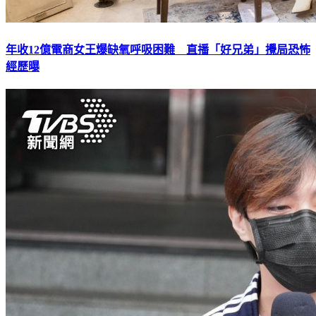
年收12億電商女王爆缺氧呼吸困難 直播「好兄弟」攪局恐怖
經歷曝