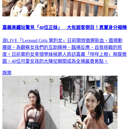
嘉義高鐵站驚見「40位正妹」 大批遊客側目！真實身分揭曉
浪LIVE「Leopard Girls 電豹女」日前開放徵選新血，還規劃
團遊，為觀察女孩們的互助精神、臨場反應、自我挑戰的態
度。日前電豹女率領學妹候選人造訪嘉義「咩咩上樹」萌寵樂
園，40位可愛女孩的大陣仗瞬間成為全場最香焦點。
娛樂