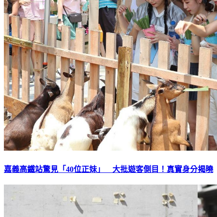
嘉義高鐵站驚見「40位正妹」 大批遊客側目！真實身分揭曉