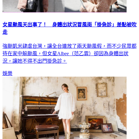
女星颱風天出事了！ 身體出狀況冒風雨「掛急診」差點被吹
走
強颱凱米肆虐台灣，讓全台連放了兩天颱風假，而不少民眾都
待在家中躲颱風，但女星Albee（范乙霏）卻因為身體出狀
況，讓她不得不出門掛急診。
娛樂