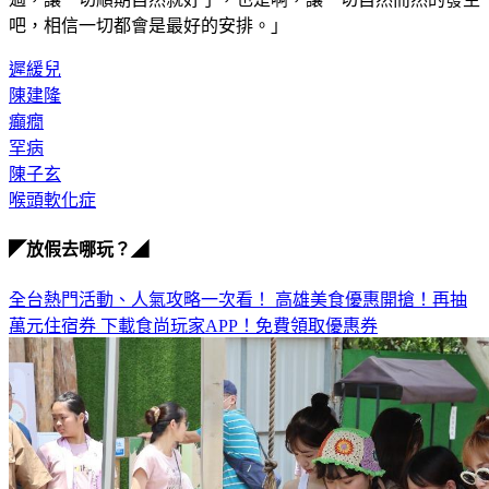
遲緩兒
陳建隆
癲癇
罕病
陳子玄
喉頭軟化症
◤放假去哪玩？◢
全台熱門活動、人氣攻略一次看！
高雄美食優惠開搶！再抽
萬元住宿券
下載食尚玩家APP！免費領取優惠券