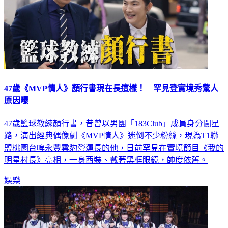
47歲《MVP情人》顏行書現在長這樣！ 罕見登實境秀驚人
原因曝
47歲籃球教練顏行書，昔曾以男團「183Club」成員身分闖星
路，演出經典偶像劇《MVP情人》迷倒不少粉絲，現為T1聯
盟桃園台啤永豐雲豹營運長的他，日前罕見在實境節目《我的
明星村長》亮相，一身西裝、戴著黑框眼鏡，帥度依舊。
娛樂