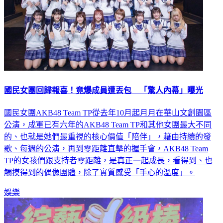
國民女團回歸報喜！竟爆成員遭丟包 「驚人內幕」曝光
國民女團AKB48 Team TP從去年10月起月月在華山文創園區
公演，成軍已有六年的AKB48 Team TP和其他女團最大不同
的、也就是她們最重視的核心價值「陪伴」，藉由持續的發
歌、每週的公演，再到零距離直擊的握手會，AKB48 Team
TP的女孩們跟支持者零距離，是真正一起成長，看得到、也
觸摸得到的偶像團體，除了實質感受「手心的溫度」。
娛樂