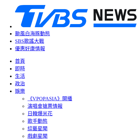
颱風白海豚動態
SBS歌謠大戰
優惠好康情報
首頁
即時
生活
政治
娛樂
《VPOPASIA》開播
演唱會搶票情報
日韓爆米花
歌手動態
綜藝星聞
戲劇星聞