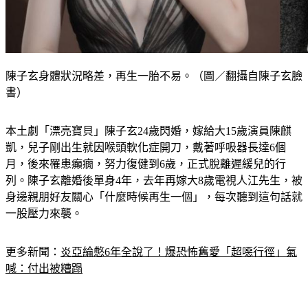
陳子玄身體狀況略差，再生一胎不易。（圖／翻攝自陳子玄臉
書）
本土劇「漂亮寶貝」陳子玄24歲閃婚，嫁給大15歲演員陳麒
凱，兒子剛出生就因喉頭軟化症開刀，戴著呼吸器長達6個
月，後來罹患癲癇，努力復健到6歲，正式脫離遲緩兒的行
列。陳子玄離婚後單身4年，去年再嫁大8歲電視人江先生，被
身邊親朋好友關心「什麼時候再生一個」，每次聽到這句話就
一股壓力來襲。
更多新聞：
炎亞綸憋6年全說了！爆恐怖舊愛「超噁行徑」氣
喊：付出被糟蹋