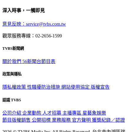
深入時事，一觸即見
意見反映：service@tvbs.com.tw
觀眾服務專線：02-2656-1599
TVBS新聞網
關於我們
56新聞台節目表
政策與隱私
隱私權政策
性騷擾防治措施
網站使用協定
版權宣告
認識 TVBS
公司介紹
企業動態
人才招募
主播專區
星藝象娛樂
節目版權銷售
公開招標
業務服務
官方聲明
獲獎紀錄／認證
2026 © TVBS Media Inc. All Rights Reserved. 台北市內湖區瑞
光路451號 | 聯利媒體股份有限公司