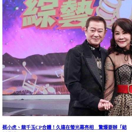
蔡小虎、龍千玉CP合體！久違在螢光幕亮相 驚爆要辦「結
婚典禮」