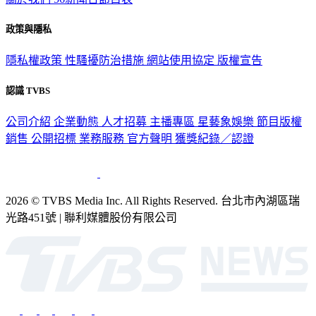
政策與隱私
隱私權政策
性騷擾防治措施
網站使用協定
版權宣告
認識 TVBS
公司介紹
企業動態
人才招募
主播專區
星藝象娛樂
節目版權
銷售
公開招標
業務服務
官方聲明
獲獎紀錄／認證
2026 © TVBS Media Inc. All Rights Reserved. 台北市內湖區瑞
光路451號 | 聯利媒體股份有限公司