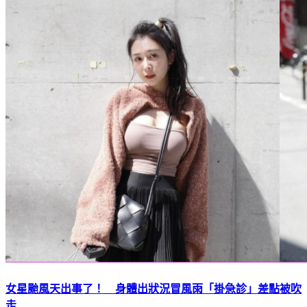
女星颱風天出事了！ 身體出狀況冒風雨「掛急診」差點被吹
走