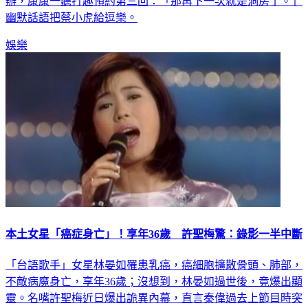
幽默話語把蔡小虎給逗樂。
娛樂
本土女星「癌症身亡」！享年36歲 許聖梅驚：錄影一半中斷
「台語歌手」女星林晏如罹患乳癌，癌細胞擴散骨頭、肺部，
不敵病魔身亡，享年36歲；沒想到，林晏如過世後，竟爆出顯
靈。名嘴許聖梅近日爆出詭異內幕，直言秦偉過去上節目時突
臉色發白吐血，而且錄影時突然燈全暗中斷，「無形的來