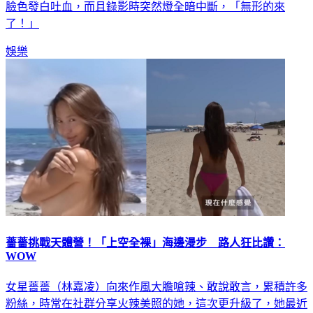
了！」
娛樂
薔薔挑戰天體營！「上空全裸」海邊漫步 路人狂比讚：
WOW
女星薔薔（林嘉凌）向來作風大膽嗆辣、敢說敢言，累積許多
粉絲，時常在社群分享火辣美照的她，這次更升級了，她最近
到西班牙伊比薩島旅遊，前往朝聖歐洲最大天體營，她也鼓起