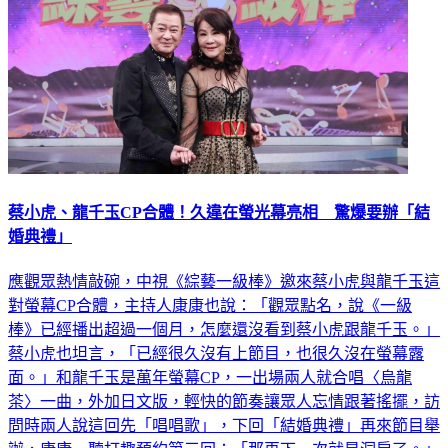
蔡小虎、龍千玉CP合體！久違在螢光幕亮相 驚爆要辦「結
婚典禮」
應觀眾熱情敲碗，中視《綜藝一級棒》邀來蔡小虎與龍千玉這
對螢幕CP合體，主持人康康也說：「觀眾點名，說《一級
棒》已經播出超過一個月，怎麼還沒看到蔡小虎跟龍千玉。」
蔡小虎也坦言，「已經很久沒有上節目，也很久沒在螢幕露
面。」和龍千玉是萬年螢幕CP，一出場兩人就合唱〈烏龍
茶〉一曲，外加日文版，輕快的節奏讓眾人忘情跟著搖擺，訪
問時兩人說這回先「唱唱歌」，下回「結婚典禮」再來節目舉
辦，康康一聽打趣預約第三回：「那再下一次就是洞房了。」