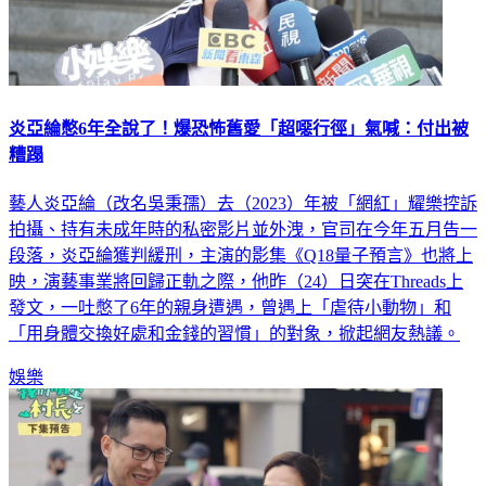
炎亞綸憋6年全說了！爆恐怖舊愛「超噁行徑」氣喊：付出被
糟蹋
藝人炎亞綸（改名吳秉孺）去（2023）年被「網紅」耀樂控訴
拍攝、持有未成年時的私密影片並外洩，官司在今年五月告一
段落，炎亞綸獲判緩刑，主演的影集《Q18量子預言》也將上
映，演藝事業將回歸正軌之際，他昨（24）日突在Threads上
發文，一吐憋了6年的親身遭遇，曾遇上「虐待小動物」和
「用身體交換好處和金錢的習慣」的對象，掀起網友熱議。
娛樂