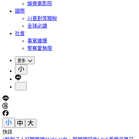
娛樂電影院
國際
川普對等關稅
全球必讀
社會
毒駕連爆
警察愛無限
更多
快訊