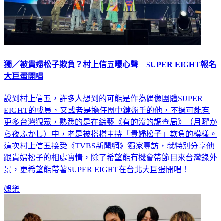
獨／被貴婦松子欺負？村上信五曝心聲 SUPER EIGHT報名
大巨蛋開唱
說到村上信五，許多人想到的可能是作為偶像團體SUPER
EIGHT的成員，又或者是擔任團中鍵盤手的他，不過可能有
更多台灣觀眾，熟悉的是在綜藝《有的沒的調查局》（月曜か
ら夜ふかし）中，老是被搭檔主持「貴婦松子」欺負的模樣。
這次村上信五接受《TVBS新聞網》獨家專訪，就特別分享他
跟貴婦松子的相處實情，除了希望能有機會帶節目來台灣錄外
景，更希望能帶著SUPER EIGHT在台北大巨蛋開唱！
娛樂