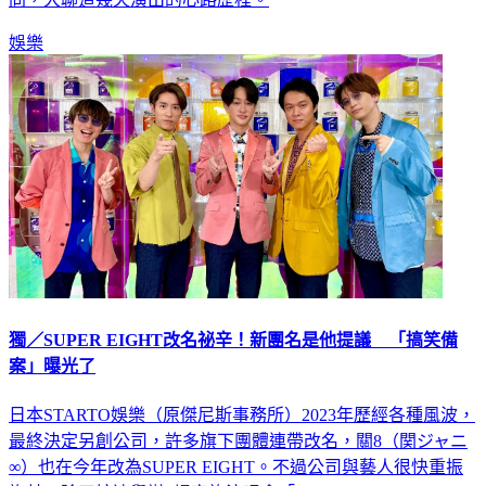
娛樂
獨／SUPER EIGHT改名祕辛！新團名是他提議 「搞笑備
案」曝光了
日本STARTO娛樂（原傑尼斯事務所）2023年歷經各種風波，
最終決定另創公司，許多旗下團體連帶改名，關8（関ジャニ
∞）也在今年改為SUPER EIGHT。不過公司與藝人很快重振