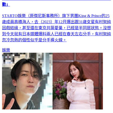
動」
STARTO娛樂（原傑尼斯事務所）旗下男團King & Prince的25
歲成員高橋海人，去（2023）年12月爆出跟31歲女星有村架純
因戲結緣，甚至還在東京共築愛巢，已經是半同居狀態。沒想
到今天就有日本媒體爆料兩人已經在春天左右分手，有村架純
忽冷忽熱的個性似乎是分手導火線。
娛樂