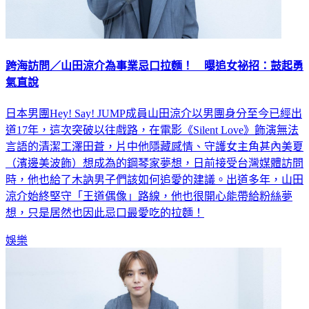
跨海訪問／山田涼介為事業忌口拉麵！ 曝追女祕招：鼓起勇
氣直說
日本男團Hey! Say! JUMP成員山田涼介以男團身分至今已經出
道17年，這次突破以往戲路，在電影《Silent Love》飾演無法
言語的清潔工澤田蒼，片中他隱藏感情、守護女主角甚內美夏
（濱邊美波飾）想成為的鋼琴家夢想，日前接受台灣媒體訪問
時，他也給了木訥男子們該如何追愛的建議。出道多年，山田
涼介始終堅守「王道偶像」路線，他也很開心能帶給粉絲夢
想，只是居然也因此忌口最愛吃的拉麵！
娛樂