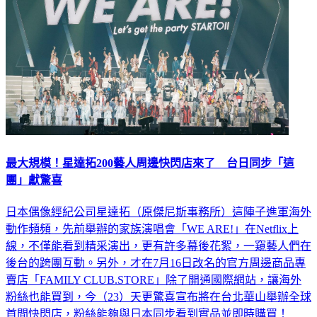
最大規模！星達拓200藝人周邊快閃店來了 台日同步「這
團」獻驚喜
日本偶像經紀公司星達拓（原傑尼斯事務所）這陣子進軍海外
動作頻頻，先前舉辦的家族演唱會「WE ARE!」在Netflix上
線，不僅能看到精采演出，更有許多幕後花絮，一窺藝人們在
後台的跨團互動。另外，才在7月16日改名的官方周邊商品專
賣店「FAMILY CLUB.STORE」除了開通國際網站，讓海外
粉絲也能買到，今（23）天更驚喜宣布將在台北華山舉辦全球
首間快閃店，粉絲能夠與日本同步看到實品並即時購買！