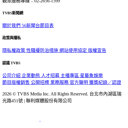
觀眾服務專線：02-2656-1599
TVBS新聞網
關於我們
56新聞台節目表
政策與隱私
隱私權政策
性騷擾防治措施
網站使用協定
版權宣告
認識 TVBS
公司介紹
企業動態
人才招募
主播專區
星藝象娛樂
節目版權銷售
公開招標
業務服務
官方聲明
獲獎紀錄／認證
2026 © TVBS Media Inc. All Rights Reserved. 台北市內湖區瑞
光路451號 | 聯利媒體股份有限公司