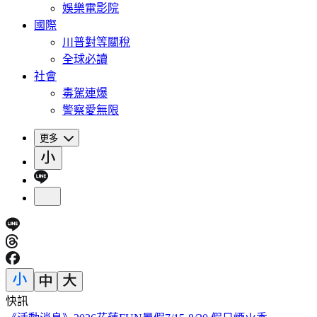
娛樂電影院
國際
川普對等關稅
全球必讀
社會
毒駕連爆
警察愛無限
更多
快訊