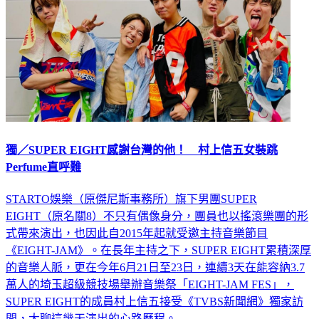
獨／SUPER EIGHT感謝台灣的他！ 村上信五女裝跳
Perfume直呼難
STARTO娛樂（原傑尼斯事務所）旗下男團SUPER
EIGHT（原名關8）不只有偶像身分，團員也以搖滾樂團的形
式帶來演出，也因此自2015年起就受邀主持音樂節目
《EIGHT-JAM》。在長年主持之下，SUPER EIGHT累積深厚
的音樂人脈，更在今年6月21日至23日，連續3天在能容納3.7
萬人的埼玉超級競技場舉辦音樂祭「EIGHT-JAM FES」，
SUPER EIGHT的成員村上信五接受《TVBS新聞網》獨家訪
問，大聊這幾天演出的心路歷程。