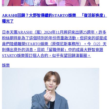
ARASHI回歸？大野智傳續約STARTO娛樂 「復活新進度」
曝光了
日本天團ARASHI（嵐）2024年11月將迎來出道25週年，許多
粉絲期待能為了這個特別的年份而重啟活動，但迎來的卻是成
員們陸續離開STARTO娛樂（原傑尼斯事務所）。今（12）天
則傳出意外的消息，目前「留職停薪」中的成員大野智竟跟
STARTO娛樂簽訂個人合約，似乎有望回歸演藝圈。
娛樂