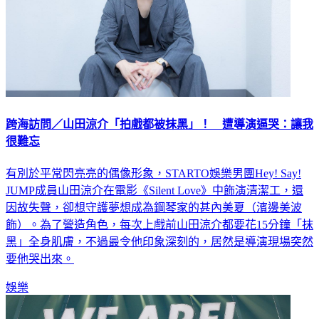
跨海訪問／山田涼介「拍戲都被抹黑」！ 遭導演逼哭：讓我
很難忘
有別於平常閃亮亮的偶像形象，STARTO娛樂男團Hey! Say!
JUMP成員山田涼介在電影《Silent Love》中飾演清潔工，還
因故失聲，卻想守護夢想成為鋼琴家的甚內美夏（濱邊美波
飾）。為了營造角色，每次上戲前山田涼介都要花15分鐘「抹
黑」全身肌膚，不過最令他印象深刻的，居然是導演現場突然
要他哭出來。
娛樂