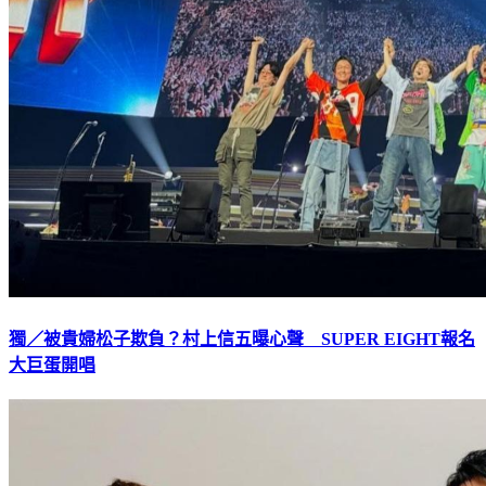
獨／被貴婦松子欺負？村上信五曝心聲 SUPER EIGHT報名
大巨蛋開唱