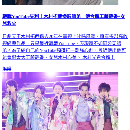
轉戰YouTube失利！木村拓哉慘輸師弟 傳合體工藤靜香+女
兒救火
日劇天王木村拓哉過去20年在電視上叱吒風雲，擁有多部高收
視經典作品，只是最近轉戰YouTube，表現還不如同公司師
弟。為了給自己的YouTube頻道打一劑強心針，最近傳出他可
能會跟太太工藤靜香、女兒木村心美、 木村光希合體！
娛樂