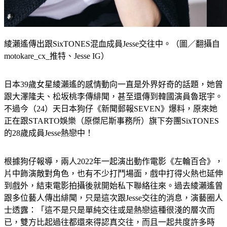
綾瀨遙傳出跟SixTONES混血成員Jesse交往中。（圖／翻攝自
motokare_cx_推特、Jesse IG）
日本39歲女星綾瀨遙的感情動向一直是外界好奇的話題，她曾
跟大澤隆夫、松坂桃李傳緋聞，甚至還傳到韓國演員魯珉宇。
不過今（24）天日本狗仔《新聞郵報SEVEN》爆料，原來她
正在跟STARTO娛樂（原傑尼斯事務所）旗下夯團SixTONES
的28歲成員Jesse熱戀中！
根據狗仔報導，兩人2022年一起演出動作電影《左輪百合》，
片中飾演敵對角色，也有不少打鬥場面，戲中打得火熱也延伸
到戲外，結束電影拍攝後就開始私下聯絡往來。過去綾瀨遙曾
跟多位藝人傳出緋聞，只是這次跟Jesse交往的消息，演藝圈人
士透露：「這不是只是單純交往或是熱戀這種很淺的層次而
已，雙方比起過往都還來得認真交往，而且一起共度許多時