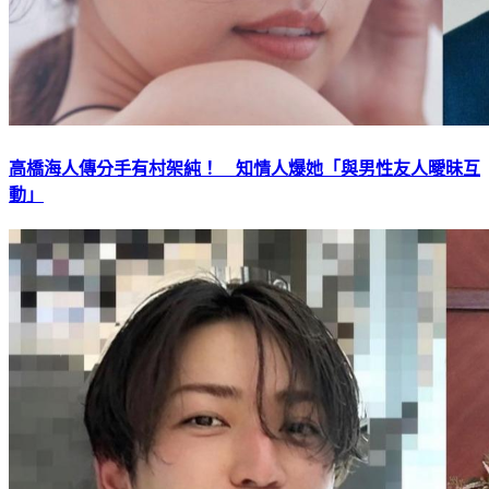
高橋海人傳分手有村架純！ 知情人爆她「與男性友人曖昧互
動」