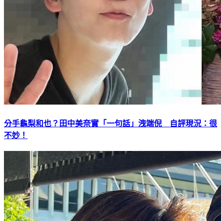
分手龜梨和也？田中美奈實「一句話」洩端倪 自評現況：很
不妙！