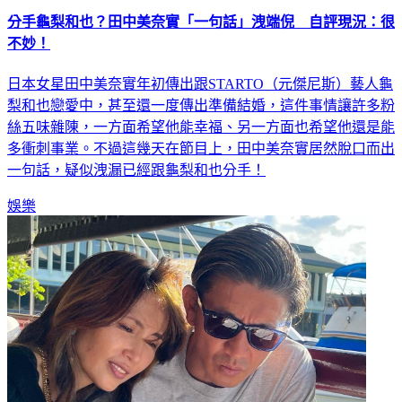
分手龜梨和也？田中美奈實「一句話」洩端倪 自評現況：很
不妙！
日本女星田中美奈實年初傳出跟STARTO（元傑尼斯）藝人龜
梨和也戀愛中，甚至還一度傳出準備結婚，這件事情讓許多粉
絲五味雜陳，一方面希望他能幸福、另一方面也希望他還是能
多衝刺事業。不過這幾天在節目上，田中美奈實居然脫口而出
一句話，疑似洩漏已經跟龜梨和也分手！
娛樂