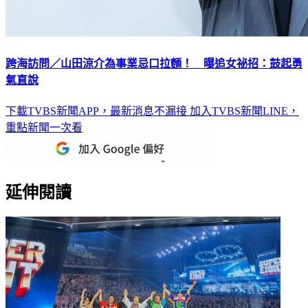
跨海訪問／山田涼介為事業忌口拉麵！ 曝追女祕招：鼓起勇
氣直說
下載TVBS新聞APP，最新消息不漏接
加入TVBS新聞LINE，
重點新聞一次看
延伸閱讀