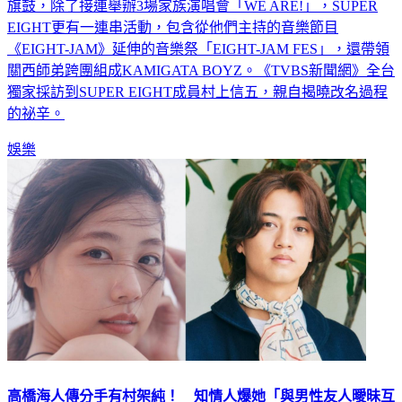
旗鼓，除了接連舉辦3場家族演唱會「WE ARE!」，SUPER
EIGHT更有一連串活動，包含從他們主持的音樂節目
《EIGHT-JAM》延伸的音樂祭「EIGHT-JAM FES」，還帶領
關西師弟跨團組成KAMIGATA BOYZ。《TVBS新聞網》全台
獨家採訪到SUPER EIGHT成員村上信五，親自揭曉改名過程
的祕辛。
娛樂
高橋海人傳分手有村架純！ 知情人爆她「與男性友人曖昧互