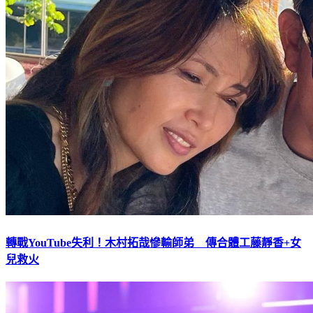
轉戰YouTube失利！木村拓哉慘輸師弟 傳合體工藤靜香+女
兒救火