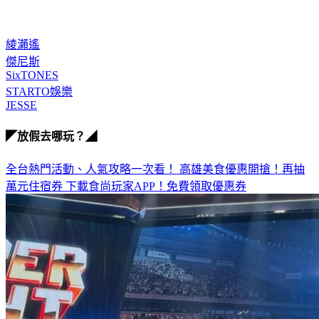
綾瀨遙
傑尼斯
SixTONES
STARTO娛樂
JESSE
◤放假去哪玩？◢
全台熱門活動、人氣攻略一次看！
高雄美食優惠開搶！再抽
萬元住宿券
下載食尚玩家APP！免費領取優惠券