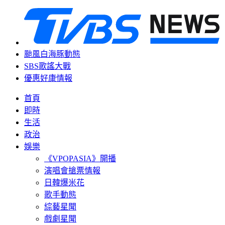
颱風白海豚動態
SBS歌謠大戰
優惠好康情報
首頁
即時
生活
政治
娛樂
《VPOPASIA》開播
演唱會搶票情報
日韓爆米花
歌手動態
綜藝星聞
戲劇星聞